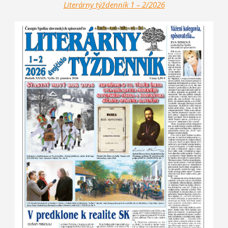
Literárny týžde
nník
1 – 2/2026