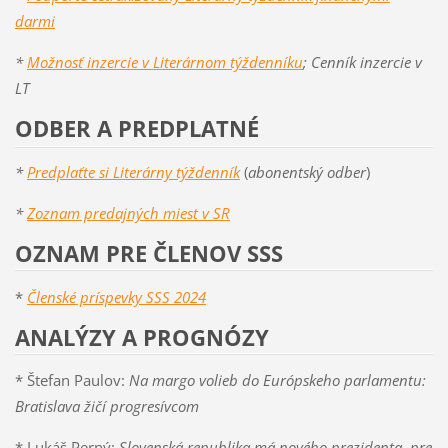
darmi
*
Možnosť inzercie v Literárnom týždenníku
; Cenník inzercie v
LT
ODBER A PREDPLATNÉ
*
Predplaťte si Literárny týždenník
(
abonentský odber
)
*
Zoznam predajných miest v SR
OZNAM PRE ČLENOV SSS
*
Členské príspevky SSS 2024
ANALÝZY A PROGNÓZY
* Štefan Paulov:
Na margo volieb do Európskeho parlamentu:
Bratislava žičí progresívcom
* Lukáš Perný:
Slovenská republika má nového prezidenta, pre