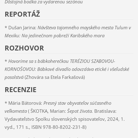
Dôstojná bodka za vydarenou sezónou
REPORTÁŽ
* Dušan Jarina:
Návšteva tajomného mayského mesta Tulum v
Mexiku: Na jedinečnom pobreží Karibského mora
ROZHOVOR
*
Hovoríme sa s bábkoherečkou TERÉZIOU SZABOVOU-
KORNOŠOVOU: Bábkové divadlo odovzdáva etické i všeľudské
posolstvá
(Zhovára sa Etela Farkašová)
RECENZIE
* Mária Bátorová:
Presný stav obyvateľov súčasného
veľkomesta
( ŠKOTKA, Marian:
Šepot života.
Bratislava:
Vydavateľstvo Spolku slovenských spisovateľov, 2024, 1.
vyd., 171 s., ISBN 978-80-8202-231-8)