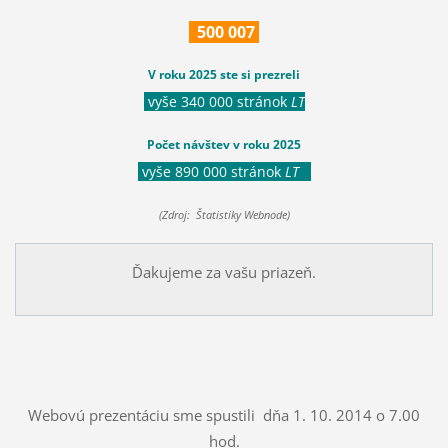
500
007
V roku 2025 ste si prezreli
vyše 340 000 stránok
LT
Počet návštev v roku 2025
vyše 890 000 stránok
LT
(Zdroj: Štatistiky Webnode)
Ďakujeme za vašu priazeň.
Webovú prezentáciu sme spustili dňa 1. 10. 2014 o 7.00
hod.