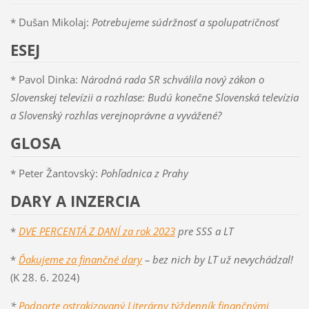
* Dušan Mikolaj:
Potrebujeme súdržnosť a spolupatričnosť
ESEJ
* Pavol Dinka:
Národná rada SR schválila nový zákon o
Slovenskej televízii a rozhlase: Budú konečne Slovenská televízia
a Slovenský rozhlas verejnoprávne a vyvážené?
GLOSA
* Peter Žantovský:
Pohľadnica z Prahy
DARY A INZERCIA
*
DVE PERCENTÁ Z DANÍ za rok 2023
pre SSS a LT
*
Ďakujeme za finančné dary
– bez nich by LT už nevychádzal!
(K 28. 6. 2024)
*
Podporte ostrakizovaný Literárny týždenník finančnými