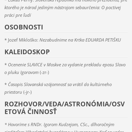
ktorého je národ jediným nástrojom sebaurčenia: O poctivej
práci pre ľudí
OSOBNOSTI
* Jozef Mikloško:
Nezabudnime na Krtka EDUARDA PETIŠKU
KALEIDOSKOP
*
Ocenenie SLAVICE v Moskve za vydanie prekladu eposu Slovo
o pluku Igorovom
(-zr-)
*
Časopis Slovanská vzájomnosť sa vrátil do kultúrneho
priestoru
(-jr-)
ROZHOVOR/VEDA/ASTRONÓMIA/OSV
ETOVÁ ČINNOSŤ
* Hovoríme s RNDr. Igorom Kudzejom, CSc., dlhoročným
riaditeľom Vihorlatskej hvezdárne v Humennom: Keď sa vedec