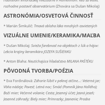
rozhodne postaviť observatórium
(Zhovára sa Dušan Mikolaj)
ASTRONÓMIA/OSVETOVÁ ČINNOSŤ
* Marián Šimkulič:
Tmavá obloha láka mnohých osvietených
VIZUÁLNE UMENIE/KERAMIKA/MAĽBA
* Dušan Mikolaj:
Svieža farebnosť na objektoch z lúk a hájov:
Lekcia krajiny keramikára JOZEFA SUŠIENKU
* Anton Blaha:
Neutíchajúce hľadačstvo MILANA PAŠTÉKU
PÔVODNÁ TVORBA/POÉZIA
* Eva Fordinálová:
Záhorie ľúbiť v peknej otčine...: Veterná jar;
Vôňa nádeje; Povesť; Letná noc; Smäd (Pomník Jána Hollého);
Boží mier; Večerné volanie; Cesta; Jesenný účet; Jasná jeseň;
Jesenné záhrady; Biely mier; Prímrazky; Jasnenie; Prosba