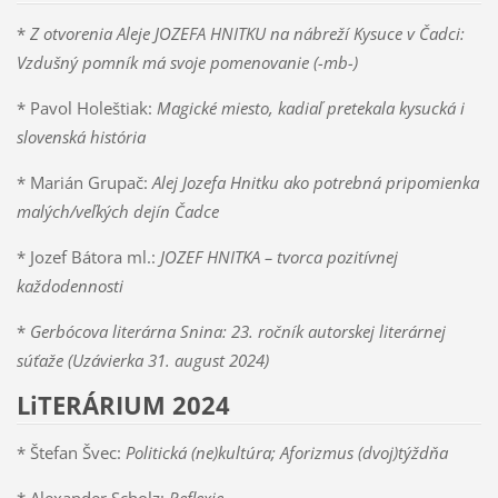
*
Z otvorenia Aleje JOZEFA HNITKU na nábreží Kysuce v Čadci:
Vzdušný pomník má svoje pomenovanie (-mb-)
* Pavol Holeštiak:
Magické miesto, kadiaľ pretekala kysucká i
slovenská história
* Marián Grupač:
Alej Jozefa Hnitku ako potrebná pripomienka
malých/veľkých dejín Čadce
* Jozef Bátora ml.:
JOZEF HNITKA – tvorca pozitívnej
každodennosti
*
Gerbócova literárna Snina: 23. ročník autorskej literárnej
súťaže (Uzávierka 31. august 2024)
LiTERÁRIUM 2024
* Štefan Švec:
Politická (ne)kultúra; Aforizmus (dvoj)týždňa