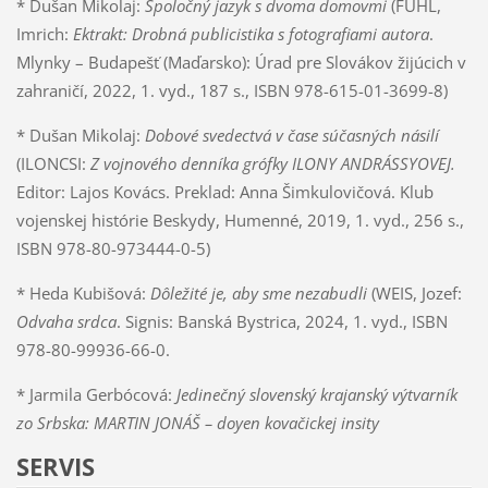
* Dušan Mikolaj:
Spoločný jazyk s dvoma domovmi
(FUHL,
Imrich:
Ektrakt: Drobná publicistika s fotografiami autora
.
Mlynky – Budapešť (Maďarsko): Úrad pre Slovákov žijúcich v
zahraničí, 2022, 1. vyd., 187 s., ISBN 978-615-01-3699-8)
* Dušan Mikolaj:
Dobové svedectvá v čase súčasných násilí
(ILONCSI:
Z vojnového denníka grófky ILONY ANDRÁSSYOVEJ.
Editor: Lajos Kovács. Preklad: Anna Šimkulovičová. Klub
vojenskej histórie Beskydy, Humenné, 2019, 1. vyd., 256 s.,
ISBN 978-80-973444-0-5)
* Heda Kubišová:
Dôležité je, aby sme nezabudli
(WEIS, Jozef:
Odvaha srdca
. Signis: Banská Bystrica, 2024, 1. vyd., ISBN
978-80-99936-66-0.
* Jarmila Gerbócová:
Jedinečný slovenský krajanský výtvarník
zo Srbska: MARTIN JONÁŠ – doyen kovačickej insity
SERVIS