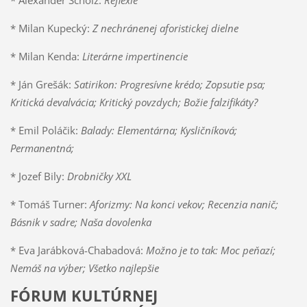
* Alexander Scholz:
Reflexie
* Milan Kupecký:
Z nechránenej aforistickej dielne
* Milan Kenda:
Literárne impertinencie
* Ján Grešák:
Satirikon: Progresívne krédo; Zopsutie psa;
Kritická devalvácia; Kritický povzdych; Božie falzifikáty?
* Emil Poláčik:
Balady: Elementárna; Kysličníková;
Permanentná;
* Jozef Bily:
Drobničky XXL
* Tomáš Turner:
Aforizmy: Na konci vekov; Recenzia nanič;
Básnik v sadre; Naša dovolenka
* Eva Jarábková-Chabadová:
Možno je to tak: Moc peňazí;
Nemáš na výber; Všetko najlepšie
FÓRUM KULTÚRNEJ