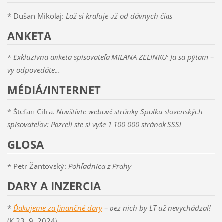
* Dušan Mikolaj:
Lož si kraľuje už od dávnych čias
ANKETA
*
Exkluzívna anketa spisovateľa MILANA ZELINKU: Ja sa pýtam –
vy odpovedáte...
MÉDIÁ/INTERNET
* Štefan Cifra:
Navštívte webové stránky Spolku slovenských
spisovateľov: Pozreli ste si vyše 1 100 000 stránok SSS!
GLOSA
* Petr Žantovský:
Pohľadnica z Prahy
DARY A INZERCIA
*
Ďakujeme za finančné dary
– bez nich by LT už nevychádzal!
(K 23. 9. 2024)