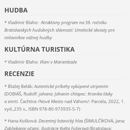
HUDBA
* Vladimír Blaho:
Atraktívny program na 59. ročníku
Bratislavských hudobných slávností: Umelecké skvosty pre
milovníkov vážnej hudby
KULTÚRNA TURISTIKA
* Vladimír Blaho:
Vlani v Marienbade
RECENZIE
* Blažej Belák:
Autentické príbehy vykúpené utrpením
(DOBIÁŠ, Rudolf:
johana: Johanin chlapec: Kronika lásky
a smrti.
Čachtice /Nové Mesto nad Váhom/: Parcela, 2022, 1.
vyd.,235 s., ISBN 978-80-973935-5-7)
* Hana Košková:
Decentný básnický hlas
(ŠIMULČÍKOVÁ, Jana:
Zobliekanie očami. Ilustrácie Květa Fulierová
(Bratislava: