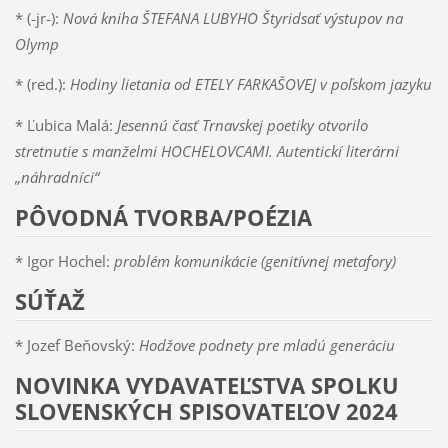
* (-jr-):
Nová kniha ŠTEFANA LUBYHO Štyridsať výstupov na
Olymp
* (red.):
Hodiny lietania od ETELY FARKAŠOVEJ v poľskom jazyku
* Ľubica Malá:
Jesennú časť Trnavskej poetiky otvorilo
stretnutie s manželmi HOCHELOVCAMI. Autentickí literárni
„náhradníci“
PÔVODNÁ TVORBA/POÉZIA
* Igor Hochel:
problém komunikácie (genitívnej metafory)
SÚŤAŽ
* Jozef Beňovský:
Hodžove podnety pre mladú generáciu
NOVINKA VYDAVATEĽSTVA SPOLKU
SLOVENSKÝCH SPISOVATEĽOV 2024