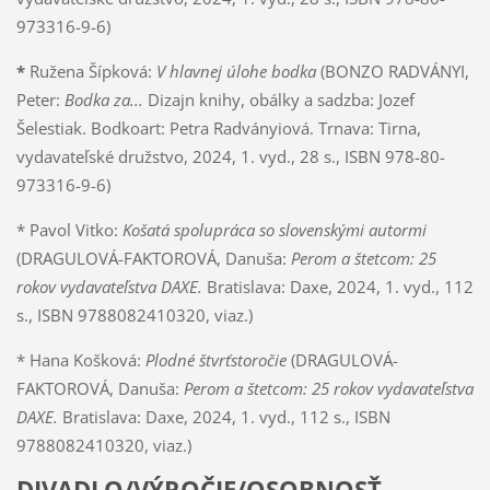
973316-9-6)
*
Ružena Šípková:
V hlavnej úlohe bodka
(BONZO RADVÁNYI,
Peter:
Bodka za...
Dizajn knihy, obálky a sadzba: Jozef
Šelestiak. Bodkoart: Petra Radványiová. Trnava: Tirna,
vydavateľské družstvo, 2024, 1. vyd., 28 s., ISBN 978-80-
973316-9-6)
* Pavol Vitko:
Košatá spolupráca so slovenskými autormi
(DRAGULOVÁ-FAKTOROVÁ, Danuša:
Perom a štetcom: 25
rokov vydavateľstva DAXE.
Bratislava: Daxe, 2024, 1. vyd., 112
s., ISBN 9788082410320, viaz.)
* Hana Košková:
Plodné štvrťstoročie
(DRAGULOVÁ-
FAKTOROVÁ, Danuša:
Perom a štetcom: 25 rokov vydavateľstva
DAXE.
Bratislava: Daxe, 2024, 1. vyd., 112 s., ISBN
9788082410320, viaz.)
DIVADLO/VÝROČIE/OSOBNOSŤ