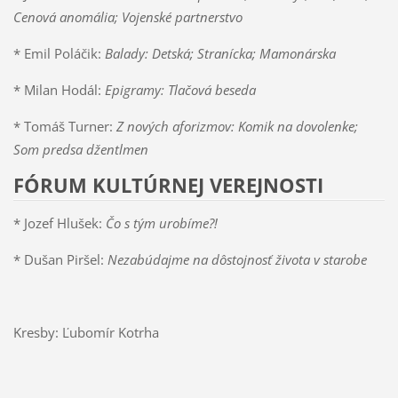
Cenová anomália; Vojenské partnerstvo
* Emil Poláčik:
Balady: Detská; Stranícka; Mamonárska
* Milan Hodál:
Epigramy: Tlačová beseda
* Tomáš Turner:
Z nových aforizmov: Komik na dovolenke;
Som predsa džentlmen
FÓRUM KULTÚRNEJ VEREJNOSTI
* Jozef Hlušek:
Čo s tým urobíme?!
* Dušan Piršel:
Nezabúdajme na dôstojnosť života v starobe
Kresby: Ľubomír Kotrha