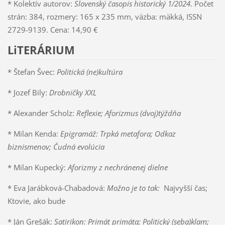
* Kolektív autorov:
Slovenský časopis historický 1/2024
. Počet
strán: 384, rozmery: 165 x 235 mm, väzba: mäkká, ISSN
2729-9139. Cena: 14,90 €
LiTERÁRIUM
* Štefan Švec:
Politická (ne)kultúra
* Jozef Bily:
Drobničky XXL
* Alexander Scholz:
Reflexie; Aforizmus (dvoj)týždňa
* Milan Kenda:
Epigramáž: Trpká metafora; Odkaz
biznismenov; Čudná evolúcia
* Milan Kupecký:
Aforizmy z nechránenej dielne
* Eva Jarábková-Chabadová:
Možno je to tak:
Najvyšší čas;
Ktovie, ako bude
* Ján Grešák:
Satirikon: Primát primáta; Politický (seba)klam;