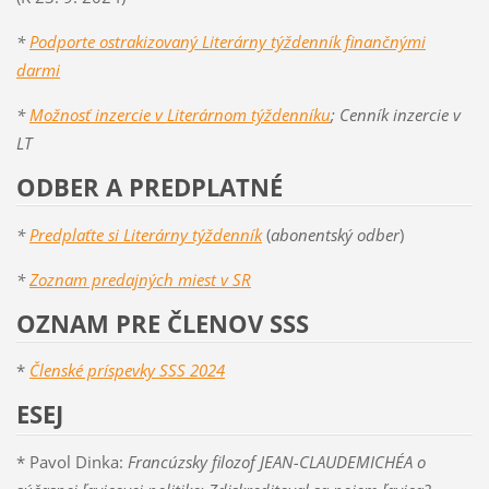
*
Podporte ostrakizovaný Literárny týždenník finančnými
darmi
*
Možnosť inzercie v Literárnom týždenníku
; Cenník inzercie v
LT
ODBER A PREDPLATNÉ
*
Predplaťte si Literárny týždenník
(
abonentský odber
)
*
Zoznam predajných miest v SR
OZNAM PRE ČLENOV SSS
*
Členské príspevky SSS 2024
ESEJ
* Pavol Dinka:
Francúzsky filozof JEAN-CLAUDEMICHÉA o