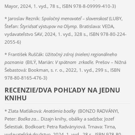
Mayor, 2024, 1. vyd., 78 s., ISBN 978-8-09999-410-3)
* Jaroslav Rezník:
Spoločný menovateľ – slovenskosť
(LUBY,
Štefan:
Štyridsať výstupov na Olymp.
Bratislava: VEDA,
vydavateľstvo SAV, 2024, 1. vyd., 328 s., ISBN 978-80-224-
2055-6)
* František Ruščák:
Užitočný zdroj (nielen) regionálneho
poznania
(BILÝ, Marián:
V spätnom zrkadle.
Prešov – Nižná
Šebastová: Bookman, s. r. o., 2022, 1. vyd., 299 s., ISBN
978-80-8165-476-3)
RECENZIE/DVA POHĽADY NA JEDNU
KNIHU
* Zlata Matláková:
Anatómia bodky
(BONZO RADVÁNYI,
Peter:
Bodka za...
Dizajn knihy, obálky a sadzba: Jozef
Šelestiak. Bodkoart: Petra Radványiová. Trnava: Tirna,
vydavateľské družstvo, 2024, 1. vyd., 28 s., ISBN 978-80-