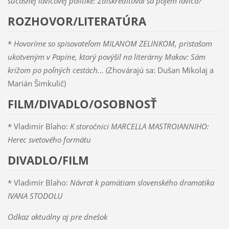
súčasnej ľavicovej politike: Zdiskreditoval sa pojem ľavica?
ROZHOVOR/LITERATÚRA
*
Hovoríme so spisovateľom MILANOM ZELINKOM, pristašom
ukotveným v Papíne, ktorý povýšil na literárny Makov: Sám
krížom po poľných cestách...
(Zhovárajú sa: Dušan Mikolaj a
Marián Šimkulič)
FILM/DIVADLO/OSOBNOSŤ
* Vladimír Blaho:
K storočnici MARCELLA MASTROIANNIHO:
Herec svetového formátu
DIVADLO/FILM
* Vladimír Blaho:
Návrat k pamätiam slovenského dramatika
IVANA STODOLU
Odkaz aktuálny aj pre dnešok