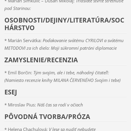
* Marián Šimkulič – Dušan Mikolaj:
Tridsiate štvrté stretnutie
pod Starinou:
OSOBNOSTI/DEJINY/LITERATÚRA/SOC
HÁRSTVO
* Marián Servátka:
Poďakovanie svätému CYRILOVI a svätému
METODOVI za ich dielo: Moji súkromní patróni diplomacie
ZAMYSLENIE/RECENZIA
* Emil Borčin:
Tým svojim, ale i tebe, náhodný čitateľ!:
(Namiesto recenzie knihy MILANA ČERVENÉHO Svojim i tebe)
ESEJ
* Miroslav Pius:
Náš čas sa rodí v očiach
PÔVODNÁ TVORBA/PRÓZA
* Helena Chachulová:
V lese sa nudiť nebudete