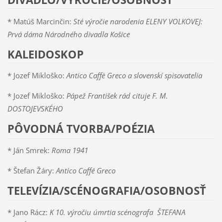
* Matúš Marcinčin:
Sté výročie narodenia ELENY VOLKOVEJ:
Prvá dáma Národného divadla Košice
KALEIDOSKOP
* Jozef Mikloško:
Antico Caffè Greco a slovenskí spisovatelia
* Jozef Mikloško:
Pápež František rád cituje F. M.
DOSTOJEVSKÉHO
PÔVODNÁ TVORBA/POÉZIA
* Ján Smrek:
Roma 1941
* Štefan Žáry:
Antico Caffé Greco
TELEVÍZIA/SCÉNOGRAFIA/OSOBNOSŤ
* Jano Rácz:
K 10. výročiu úmrtia scénografa ŠTEFANA