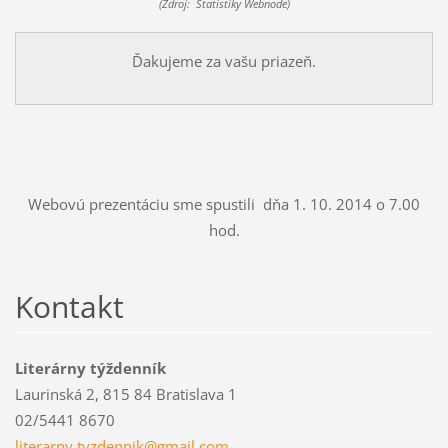
(Zdroj: Štatistiky Webnode)
Ďakujeme za vašu priazeň.
Webovú prezentáciu sme spustili dňa 1. 10. 2014 o 7.00
hod.
Kontakt
Literárny týždenník
Laurinská 2, 815 84 Bratislava 1
02/5441 8670
literarn
y.tyzden
nik@gmai
l.com