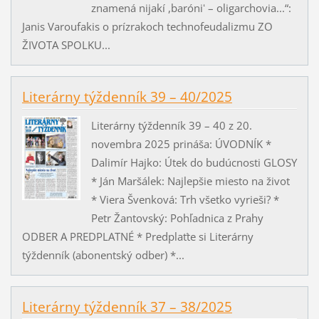
znamená nijakí ,baróniʻ – oligarchovia...“:
Janis Varoufakis o prízrakoch technofeudalizmu ZO
ŽIVOTA SPOLKU...
Literárny týždenník 39 – 40/2025
Literárny týždenník 39 – 40 z 20.
novembra 2025 prináša: ÚVODNÍK *
Dalimír Hajko: Útek do budúcnosti GLOSY
* Ján Maršálek: Najlepšie miesto na život
* Viera Švenková: Trh všetko vyrieši? *
Petr Žantovský: Pohľadnica z Prahy
ODBER A PREDPLATNÉ * Predplaťte si Literárny
týždenník (abonentský odber) *...
Literárny týždenník 37 – 38/2025