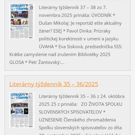
Literárny týždenník 37 – 38 zo 7.
novembra 2025 prináša: ÚVODNÍK *
Dušan Mikolaj: Je reportáž ešte aktuálny
žáner? ESEJ * Pavol Dinka: Prízraky
politickej korektnosti v umení a jazyku
ÚVAHA * Eva Sisková, predsedníčka SSS:
Krátke zamyslenie nad zrušením Bibliotéky 2025
GLOSA * Petr Žantovský:...
Literárny týždenník 35 – 36/2025
Literárny týždenník 35 – 36 z 24. októbra
2025 25 z prináša: ZO ŽIVOTA SPOLKU
SLOVENSKÝCH SPISOVATEĽOV *
UZNESENIE Členského zhromaždenia
Spolku slovenských spisovateľov zo dňa