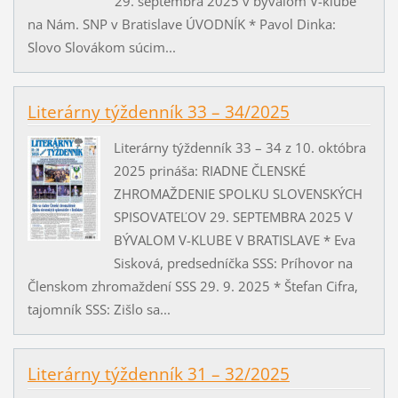
29. septembra 2025 v bývalom V-klube
na Nám. SNP v Bratislave ÚVODNÍK * Pavol Dinka:
Slovo Slovákom súcim...
Literárny týždenník 33 – 34/2025
Literárny týždenník 33 – 34 z 10. októbra
2025 prináša: RIADNE ČLENSKÉ
ZHROMAŽDENIE SPOLKU SLOVENSKÝCH
SPISOVATEĽOV 29. SEPTEMBRA 2025 V
BÝVALOM V-KLUBE V BRATISLAVE * Eva
Sisková, predsedníčka SSS: Príhovor na
Členskom zhromaždení SSS 29. 9. 2025 * Štefan Cifra,
tajomník SSS: Zišlo sa...
Literárny týždenník 31 – 32/2025