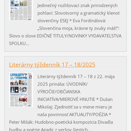
Jedinečný rozlišovací znak prirodzených
pohlaví: Slovotvorný a gramatický klenot
slovenčiny ESEJ * Eva Fordinálová:
„Slovenčina moja, krásne ty zvuky máš!“:
Slovo o slove EDIČNÉ TITULY/NOVINKY VYDAVATEĽSTVA
SPOLKU...
Literárny týždenník 17 – 18/2025
Literárny týždenník 17 – 18 z 22. mája
2025 prináša: ÚVODNÍK/
VÝROČIE/OBČIANSKA
INICIATÍVA/MIEROVÉ HNUTIE * Dušan
Mikolaj: Zjednotiť sa v mene mieru je
naša povinnosť AKTUALITY/POÉZIA *
Peter Mišák: Hudobno-poetická kompozícia Divadla
hudby a poézie Agadir z veršov šiestich...