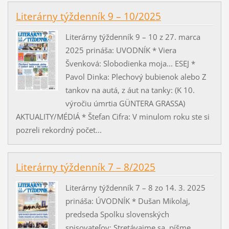
Literárny týždenník 9 – 10/2025
Literárny týždenník 9 – 10 z 27. marca
2025 prináša: UVODNÍK * Viera
Švenková: Slobodienka moja... ESEJ *
Pavol Dinka: Plechový bubienok alebo Z
tankov na autá, z áut na tanky: (K 10.
výročiu úmrtia GÜNTERA GRASSA)
AKTUALITY/MÉDIÁ * Štefan Cifra: V minulom roku ste si
pozreli rekordný počet...
Literárny týždenník 7 – 8/2025
Literárny týždenník 7 – 8 zo 14. 3. 2025
prináša: ÚVODNÍK * Dušan Mikolaj,
predseda Spolku slovenských
spisovateľov: Stretávajme sa, píšme