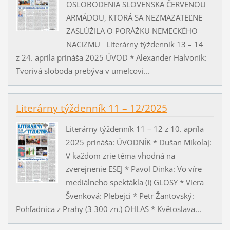
OSLOBODENIA SLOVENSKA ČERVENOU
ARMÁDOU, KTORÁ SA NEZMAZATEĽNE
ZASLÚŽILA O PORÁŽKU NEMECKÉHO
NACIZMU Literárny týždenník 13 – 14
z 24. apríla prináša 2025 ÚVOD * Alexander Halvoník:
Tvorivá sloboda prebýva v umelcovi...
Literárny týždenník 11 – 12/2025
Literárny týždenník 11 – 12 z 10. apríla
2025 prináša: ÚVODNÍK * Dušan Mikolaj:
V každom zrie téma vhodná na
zverejnenie ESEJ * Pavol Dinka: Vo víre
mediálneho spektákla (I) GLOSY * Viera
Švenková: Plebejci * Petr Žantovský:
Pohľadnica z Prahy (3 300 zn.) OHLAS * Květoslava...