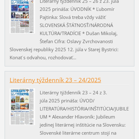
Literárny týždenník 25 – 26 z 23. júla
2025 prináša: ÚVODNÍK * Ľubomír
Pajtinka: Slová treba vždy vážiť
SLOVENSKÁ ŠTÁTNOSŤ/NÁRODNÁ
KULTÚRA/TRADÍCIE * Dušan Mikolaj,
Štefan Cifra: Oslavy Zvrchovanosti
Slovenskej republiky 2025 12. júla v Starej Bystrici:
Konať s odvahou, rozhodovať...
Literárny týždenník 23 – 24/2025
Literárny týždenník 23 – 24 z 3.
júla 2025 prináša: ÚVOD/
LITERATÚRA/HISTÓRIA/INŠTITÚCIA/JUBILE
UM * Alexander Hlavoník: Jubileum
jedinej literárnej inštitúcie na Slovensku:
Slovenské literárne centrum stojí na