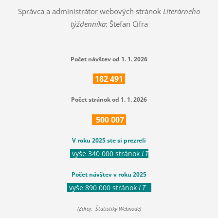
Správca a administrátor webových stránok
Literárneho
týždenníka
: Štefan Cifra
Počet návštev od 1. 1. 2026
182
491
Počet stránok od 1. 1. 2026
500
007
V roku 2025 ste si prezreli
vyše 340 000 stránok
LT
Počet návštev v roku 2025
vyše 890 000 stránok
LT
(Zdroj: Štatistiky Webnode)