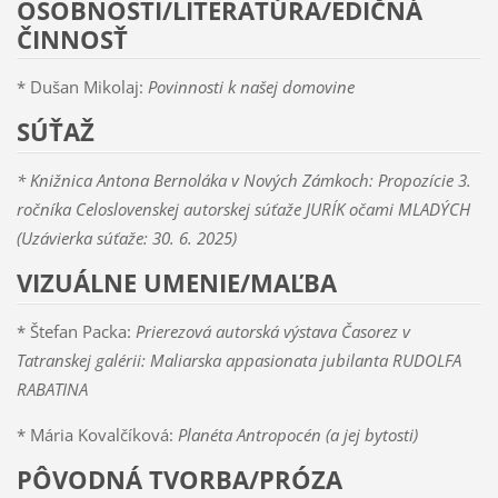
OSOBNOSTI/LITERATÚRA/EDIČNÁ
ČINNOSŤ
* Dušan Mikolaj:
Povinnosti k našej domovine
SÚŤAŽ
* Knižnica Antona Bernoláka v Nových Zámkoch:
Propozície 3.
ročníka Celoslovenskej autorskej súťaže JURÍK očami MLADÝCH
(Uzávierka súťaže: 30. 6. 2025)
VIZUÁLNE UMENIE/MAĽBA
* Štefan Packa:
Prierezová autorská výstava Časorez v
Tatranskej galérii: Maliarska appasionata jubilanta RUDOLFA
RABATINA
* Mária Kovalčíková:
Planéta Antropocén (a jej bytosti)
PÔVODNÁ TVORBA/PRÓZA