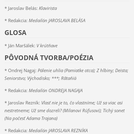
* Jaroslav Belás:
Klavirista
* Redakcia:
Medailón JAROSLAVA BELÁSA
GLOSA
* Ján Maršálek:
V krútňave
PÔVODNÁ TVORBA/POÉZIA
* Ondrej Nagaj:
Pálenie uhlia (Pamiatke otca); Z hlbiny; Deista;
Seniorstvo; Východisko; ***; Ra̋taňiä
* Redakcia:
Medailón ONDREJA NAGAJA
* Jaroslav Rezník:
Vlasť nie je to, čo vlastníme; Už sa viac asi
nestretneme; Už sme dozreli? (Milanovi Rúfusovi); Tichý sonet
(Na počesť Adama Trajana)
* Redakcia:
Medailón JAROSLAVA REZNÍKA