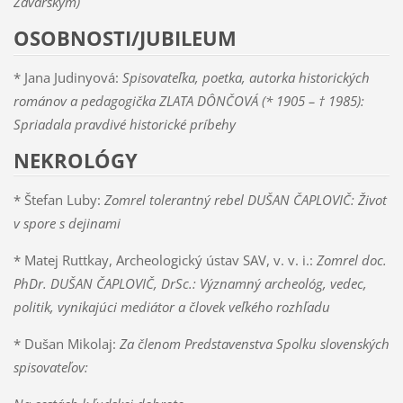
Zavarským)
OSOBNOSTI/JUBILEUM
* Jana Judinyová:
Spisovateľka, poetka, autorka historických
románov a pedagogička ZLATA DÔNČOVÁ (* 1905 – † 1985):
Spriadala pravdivé historické príbehy
NEKROLÓGY
* Štefan Luby:
Zomrel tolerantný rebel DUŠAN ČAPLOVIČ: Život
v spore s dejinami
* Matej Ruttkay, Archeologický ústav SAV, v. v. i.:
Zomrel doc.
PhDr. DUŠAN ČAPLOVIČ, DrSc.: Významný archeológ, vedec,
politik, vynikajúci mediátor a človek veľkého rozhľadu
* Dušan Mikolaj:
Za členom Predstavenstva Spolku slovenských
spisovateľov: