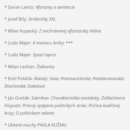
* Goran Lenčo:
Aforizmy a sentencie
* Jozef Bily:
Drobničky XXL
* Milan Kupecký:
Z nechránenej aforistickej dielne
* Ľudo Majer:
K mesiacu knihy;
***
* Ľudo Majer:
Spod čapice
* Milan Lechan:
Žiakoviny
* Emil Poláčik
: Balady: Gaia; Postmarxistická; Postdarvinovská;
Dievčenská; Dokelová
* Ján Grešák:
Satirikon: Charakteristika smotánky; Zošľachtenie
hlúposti; Princíp spájania politických strán; Príčina koaličnej
krízy; O politickom talente
*
Uletené muchy
PAVLA KUŽMU