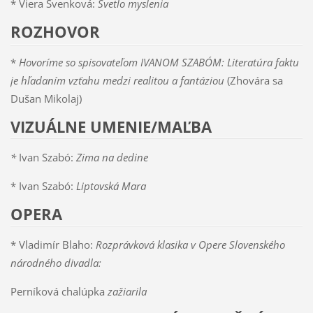
* Viera Švenková:
Svetlo myslenia
ROZHOVOR
*
Hovoríme so spisovateľom IVANOM SZABÓM: Literatúra faktu
je hľadaním vzťahu medzi realitou a fantáziou
(Zhovára sa
Dušan Mikolaj)
VIZUÁLNE UMENIE/MAĽBA
*
Ivan Szabó:
Zima na dedine
* Ivan Szabó:
Liptovská Mara
OPERA
* Vladimír Blaho:
Rozprávková klasika v Opere Slovenského
národného divadla:
Perníková chalúpka
zažiarila