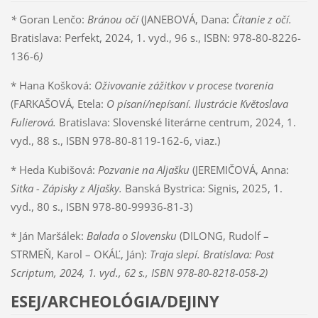
*
Goran Lenčo:
Bránou očí
(JANEBOVÁ, Dana:
Čítanie z očí.
Bratislava: Perfekt, 2024, 1. vyd., 96 s., ISBN: 978-80-8226-
136-6
)
* Hana Košková:
Oživovanie zážitkov v procese tvorenia
(FARKAŠOVÁ, Etela:
O písaní/nepísaní. Ilustrácie Květoslava
Fulierová.
Bratislava: Slovenské literárne centrum, 2024, 1.
vyd., 88 s., ISBN 978-80-8119-162-6, viaz.)
* Heda Kubišová:
Pozvanie na Aljašku
(JEREMIČOVÁ, Anna:
Sitka - Zápisky z Aljašky.
Banská Bystrica: Signis, 2025, 1.
vyd., 80 s., ISBN 978-80-99936-81-3)
* Ján Maršálek:
Balada o Slovensku
(DILONG, Rudolf –
STRMEŇ, Karol – OKÁĽ, Ján):
Traja slepí. Bratislava: Post
Scriptum, 2024, 1. vyd., 62 s., ISBN 978-80-8218-058-2)
ESEJ/ARCHEOLÓGIA/DEJINY