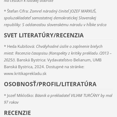
Na cestách k ľudskej dobrote
* Štefan Cifra:
Zomrel národný činiteľ JOZEF MARKUŠ,
spoluzakladateľ samostatnej demokratickej Slovenskej
republiky: S oddanosťou slovenskému národu v hĺbke srdca
SVET LITERATÚRY/RECENZIA
* Heda Kubišová:
Chvályhodné úsilie o zaplnenie bielych
miest: Recenzia časopsisu (Konspekty z kritiky prekladu /2013 –
2025/)
. Banská Bystrica: Vydavateľstvo Belianum, UMB
Banská Bystrica, 2024. Dostupné na stránke:
www.kritikaprekladu.sk
OSOBNOSŤ/PROFIL/LITERATÚRA
* Jozef Mikloško:
Básnik a prekladateľ VILIAM TURČÁNY by mal
97 rokov
RECENZIE