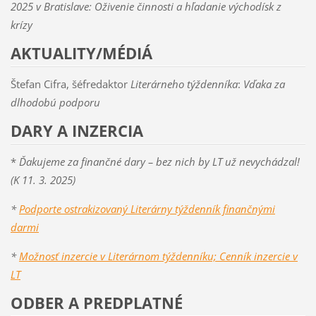
2025 v Bratislave: Oživenie činnosti a hľadanie východísk z
krízy
AKTUALITY/MÉDIÁ
Štefan Cifra, šéfredaktor
Literárneho týždenníka
:
Vďaka za
dlhodobú podporu
DARY A INZERCIA
*
Ďakujeme za finančné dary – bez nich by LT už nevychádzal!
(K 11. 3. 2025)
*
Podporte ostrakizovaný Literárny týždenník finančnými
darmi
*
Možnosť inzercie v Literárnom týždenníku; Cenník inzercie v
LT
ODBER A PREDPLATNÉ