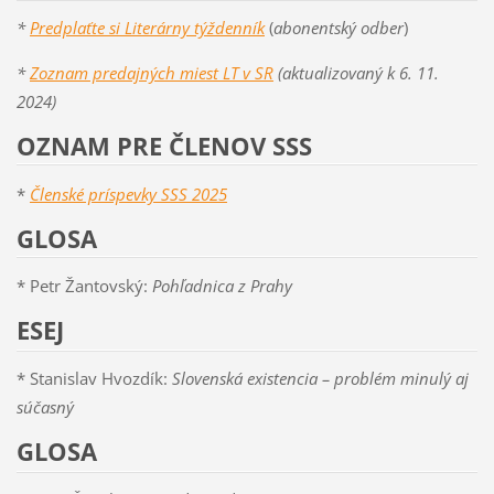
*
Predplaťte si Literárny týždenník
(
abonentský odber
)
*
Zoznam predajných miest LT v SR
(aktualizovaný k 6. 11.
2024)
OZNAM PRE ČLENOV SSS
*
Členské príspevky SSS 2025
GLOSA
* Petr Žantovský:
Pohľadnica z Prahy
ESEJ
* Stanislav Hvozdík:
Slovenská existencia – problém minulý aj
súčasný
GLOSA