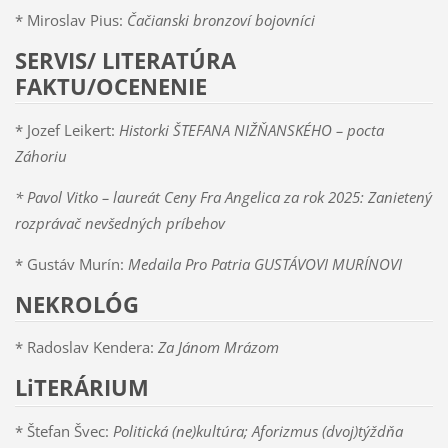
* Miroslav Pius:
Čačianski bronzoví bojovníci
SERVIS/ LITERATÚRA
FAKTU/OCENENIE
* Jozef Leikert:
Historki ŠTEFANA NIŽŇANSKÉHO – pocta
Záhoriu
* Pavol Vitko – laureát Ceny Fra Angelica za rok 2025: Zanietený
rozprávač nevšedných príbehov
* Gustáv Murín:
Medaila Pro Patria GUSTÁVOVI MURÍNOVI
NEKROLÓG
* Radoslav Kendera:
Za Jánom Mrázom
LiTERÁRIUM
* Štefan Švec:
Politická (ne)kultúra; Aforizmus (dvoj)týždňa