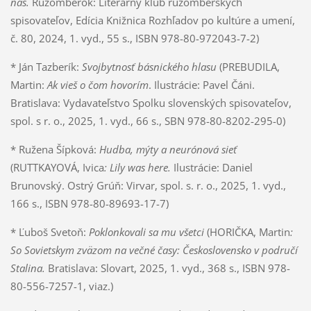
nás.
Ružomberok: Literárny klub ružomberských
spisovateľov, Edícia Knižnica Rozhľadov po kultúre a umení,
č. 80, 2024, 1. vyd., 55 s., ISBN 978-80-972043-7-2)
* Ján Tazberík:
Svojbytnosť básnického hlasu
(PREBUDILA,
Martin:
Ak vieš o čom hovorím
. Ilustrácie: Pavel Čáni.
Bratislava: Vydavateľstvo Spolku slovenských spisovateľov,
spol. s r. o., 2025, 1. vyd., 66 s., SBN 978-80-8202-295-0)
* Ružena Šípková:
Hudba, mýty a neurónová sieť
(RUTTKAYOVÁ, Ivica
: Lily was here.
Ilustrácie: Daniel
Brunovský. Ostrý Grúň: Virvar, spol. s. r. o., 2025, 1. vyd.,
166 s., ISBN 978-80-89693-17-7)
* Ľuboš Svetoň:
Poklonkovali sa mu všetci
(HORIČKA, Martin
:
So Sovietskym zväzom na večné časy: Československo v područí
Stalina.
Bratislava: Slovart, 2025, 1. vyd., 368 s., ISBN 978-
80-556-7257-1, viaz.)