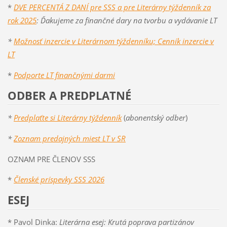
*
DVE PERCENTÁ Z DANÍ pre SSS a pre Literárny týždenník za
rok 2025
: Ďakujeme za finančné dary na tvorbu a vydávanie LT
*
Možnosť inzercie v Literárnom týždenníku; Cenník inzercie v
LT
*
Podporte LT finančnými darmi
ODBER A PREDPLATNÉ
*
Predplaťte si Literárny týždenník
(
abonentský odber
)
*
Zoznam predajných miest LT v SR
OZNAM PRE ČLENOV SSS
*
Členské príspevky SSS 2026
ESEJ
* Pavol Dinka:
Literárna esej: Krutá poprava partizánov