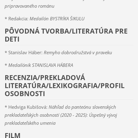
pripravovaného románu
* Redakcia:
Medailón BYSTRÍKA ŠIKULU
PÔVODNÁ TVORBA/LITERATÚRA PRE
DETI
* Stanislav Háber:
Remyho dobrodružstvá v praveku
*
Medailónik STANISLAVA HÁBERA
RECENZIA/PREKLADOVÁ
LITERATÚRA/LEXIKOGRAFIA/PROFIL
OSOBNOSTI
* Hedviga Kubišová:
Náhľad do panteónu slovenských
prekladateľských osobností (2020
-
2025): Úspešný vývoj
prekladateľského umenia
FILM