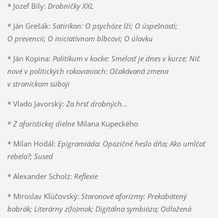
* Jozef Bily:
Drobničky XXL
* Ján Grešák:
Satirikon: O psychóze lži; O úspešnosti;
O prevencii; O iniciatívnom blbcovi; O úlovku
* Ján Kopina:
Politikum v kocke: Smelosť je dnes v kurze; Nič
nové v politických rokovaniach: Očakávaná zmena
v straníckom súboji
* Vlado Javorský:
Za hrsť drobných...
*
Z aforistickej dielne
Milana Kupeckého
* Milan Hodál:
Epigramiáda: Opozičné heslo dňa; Ako umlčať
rebela?; Sused
* Alexander Scholz:
Reflexie
* Miroslav Kľúčovský:
Staronové aforizmy: Prekabátený
babrák; Literárny z(lo)mok; Digitálna symbióza; Odložená