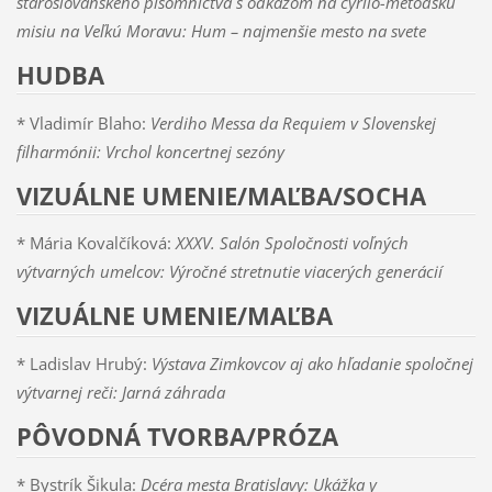
staroslovanského písomníctva s odkazom na cyrilo-metodskú
misiu na Veľkú Moravu: Hum – najmenšie mesto na svete
HUDBA
* Vladimír Blaho:
Verdiho Messa da Requiem v Slovenskej
filharmónii: Vrchol koncertnej sezóny
VIZUÁLNE UMENIE/MAĽBA/SOCHA
* Mária Kovalčíková:
XXXV. Salón Spoločnosti voľných
výtvarných umelcov: Výročné stretnutie v
iacerých generácií
VIZUÁLNE UMENIE/MAĽBA
* Ladislav Hrubý:
Výstava Zimkovcov aj ako hľadanie spoločnej
výtvarnej reči: Jarná záhrada
PÔVODNÁ TVORBA/PRÓZA
* Bystrík Šikula:
Dcéra mesta Bratislavy: Ukážka y