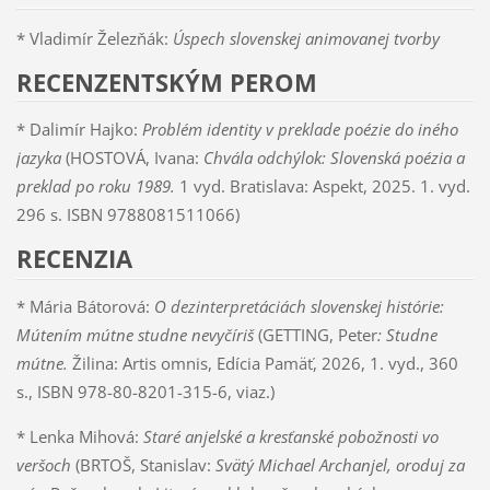
* Vladimír Železňák:
Úspech slovenskej animovanej tvorby
RECENZENTSKÝM PEROM
* Dalimír Hajko:
Problém identity v preklade poézie do iného
jazyka
(HOSTOVÁ, Ivana:
Chvála odchýlok: Slovenská poézia a
preklad po roku 1989.
1 vyd. Bratislava: Aspekt, 2025. 1. vyd.
296 s. ISBN 9788081511066)
RECENZIA
* Mária Bátorová:
O dezinterpretáciách slovenskej histórie:
Mútením mútne studne nevyčíriš
(GETTING, Peter
: Studne
mútne.
Žilina: Artis omnis, Edícia Pamäť, 2026, 1. vyd., 360
s., ISBN 978-80-8201-315-6, viaz.)
* Lenka Mihová:
Staré anjelské a kresťanské pobožnosti vo
veršoch
(BRTOŠ, Stanislav:
Svätý Michael Archanjel, oroduj za