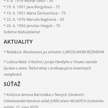
* 9. 6. 1976 Michal Valčo – 50
* 19. 6. 1951 Jana Borguľová – 75
* 19. 6. 1951 Mária Čechovičová – 75
* 22. 6. 1976 Marcela Bagínová – 50
* 26. 6. 1956 Jaroslav Hargaš – 70
Srdečne blahoželáme!
AKTUALITY
* Redakcia:
Rendezvous po schodmi s JAROSLAVOM REZNÍKOM
* Ľubica Malá:
V Knižnici Juraja Fándlyho v Trnave zaznela
Správa o stave:
Ťaživé témy v prekvapujúco invenčných
metaforách
SÚŤAŽ
* Knižnica Antona Bernoláka v Nových Zámkoch:
Celoslovenská literárna súťaž JURÍK očami MLADÝCH (Uzávierka
súťaže: 22. júna 2025)