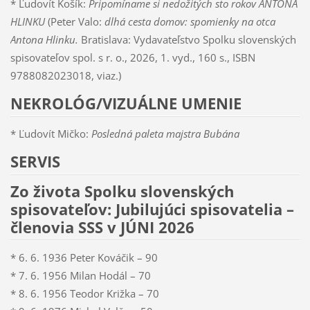
* Ľudovít Košík:
Pripomíname si nedožitých sto rokov ANTONA
HLINKU
(Peter Valo:
dlhá cesta domov:
spomienky na otca
Antona Hlinku.
Bratislava: Vydavateľstvo Spolku slovenských
spisovateľov spol. s r. o., 2026, 1. vyd., 160 s., ISBN
9788082023018, viaz.)
NEKROLÓG/VIZUÁLNE UMENIE
* Ľudovít Mičko:
Posledná paleta majstra Bubána
SERVIS
Zo života Spolku slovenských
spisovateľov: Jubilujúci spisovatelia –
členovia SSS v JÚNI 2026
* 6. 6. 1936 Peter Kováčik – 90
* 7. 6. 1956 Milan Hodál – 70
* 8. 6. 1956 Teodor Križka – 70