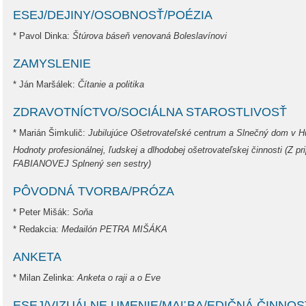
ESEJ/DEJINY/OSOBNOSŤ/POÉZIA
* Pavol Dinka:
Štúrova báseň venovaná Boleslavínovi
ZAMYSLENIE
* Ján Maršálek:
Čítanie a politika
ZDRAVOTNÍCTVO/SOCIÁLNA STAROSTLIVOSŤ
* Marián Šimkulič:
Jubilujúce Ošetrovateľské centrum a Slnečný dom v
Hodnoty profesionálnej, ľudskej a dlhodobej ošetrovateľskej činnosti (Z 
FABIANOVEJ Splnený sen sestry)
PÔVODNÁ TVORBA/PRÓZA
* Peter Mišák:
Soňa
* Redakcia:
Medailón PETRA MIŠÁKA
ANKETA
* Milan Zelinka:
Anketa o raji a o Eve
ESEJ/VIZUÁLNE UMENIE/MAĽBA/EDIČNÁ ČINNOS