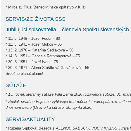
* Miroslav Pius: Benediktínske opátstvo v Klíži
SERVIS/ZO ŽIVOTA SSS
Jubilujúci spisovatelia – členovia Spolku slovenských
* 11. 3. 1946 – Jozef Fedor – 80
* 11. 3. 1941 – Jozef Mokoš – 85
* 13. 2. 1976 – Katarína Sedláková – 50
* 14. 3. 1951 – Gabriela Rothmayerová – 75
* 30. 3. 1951 – Jozef Ivan – 75
* 30. 3. 1971 – Alena Stašíková Galvánková – 55
Srdečne blahoželáme!
SÚŤAŽE
*
13. ročník literárnej súťaže Villa Zerna 2026 (Uzávierka súťaže: 31. mar
*
Spolok svätého Vojtecha vyhlasuje tretí ročník Literárnej súťaže: Influen
dnešnom svete (Uzávierka súťaže: 30. apríla 2026)
SERVIS/AKTUALITY
* Ružena Šípková:
Beseda s ALENOU SABUCHOVOU v Knižnici Juraja Fán