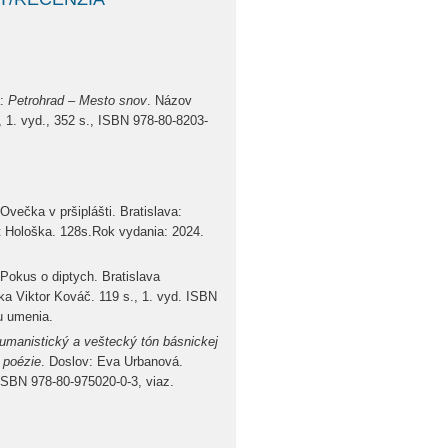
:
Petrohrad – Mesto snov
. Názov
5, 1. vyd., 352 s., ISBN 978-80-8203-
ečka v pršiplášti. Bratislava:
t Hološka. 128s.Rok vydania: 2024.
Pokus o diptych. Bratislava
a Viktor Kováč. 119 s., 1. vyd. ISBN
u umenia.
Humanistický a veštecký tón básnickej
 poézie
. Doslov: Eva Urbanová.
, ISBN 978-80-975020-0-3, viaz.