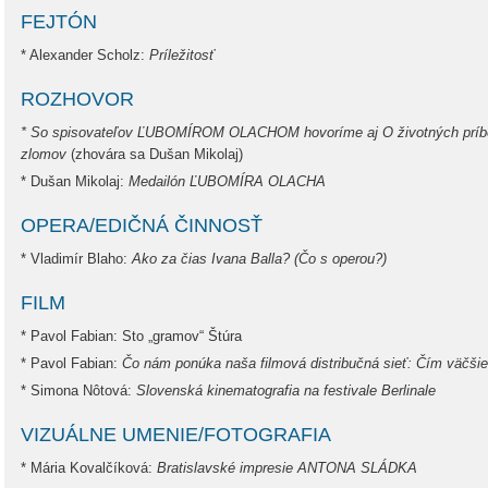
FEJTÓN
* Alexander Scholz:
Príležitosť
ROZHOVOR
* So spisovateľov ĽUBOMÍROM OLACHOM hovoríme aj O životných príbeh
zlomov
(zhovára sa Dušan Mikolaj)
* Dušan Mikolaj:
Medailón ĽUBOMÍRA OLACHA
OPERA/EDIČNÁ ČINNOSŤ
* Vladimír Blaho:
Ako za čias Ivana Balla? (Čo s operou?)
FILM
* Pavol Fabian: Sto „gramov“ Štúra
* Pavol Fabian:
Čo nám ponúka naša filmová distribučná sieť: Čím väčšie n
* Simona Nôtová:
Slovenská kinematografia na festivale Berlinale
VIZUÁLNE UMENIE/FOTOGRAFIA
* Mária Kovalčíková:
Bratislavské impresie ANTONA SLÁDKA