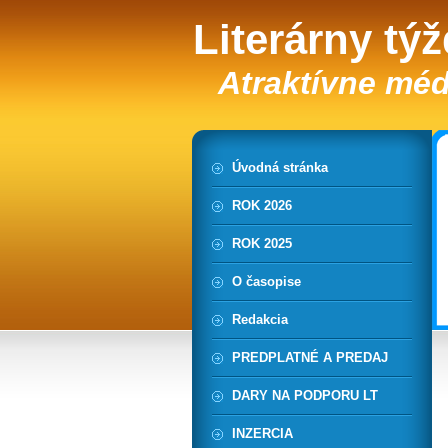
Literárny tý
Atraktívne méd
Úvodná stránka
ROK 2026
ROK 2025
O časopise
Redakcia
PREDPLATNÉ A PREDAJ
DARY NA PODPORU LT
INZERCIA