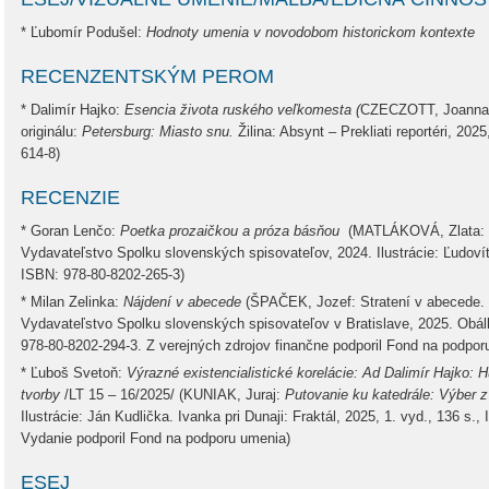
* Ľubomír Podušel:
Hodnoty umenia v novodobom historickom kontexte
RECENZENTSKÝM PEROM
* Dalimír Hajko:
Esencia života ruského veľkomesta (
CZECZOTT, Joanna
originálu:
Petersburg: Miasto snu.
Žilina: Absynt – Prekliati reportéri, 202
614-8)
RECENZIE
* Goran Lenčo:
Poetka prozaičkou a próza básňou
(MATLÁKOVÁ, Zlata: Ov
Vydavateľstvo Spolku slovenských spisovateľov, 2024. Ilustrácie: Ľudoví
ISBN: 978-80-8202-265-3)
* Milan Zelinka:
Nájdení v abecede
(ŠPAČEK, Jozef: Stratení v abecede. 
Vydavateľstvo Spolku slovenských spisovateľov v Bratislave, 2025. Obálk
978-80-8202-294-3. Z verejných zdrojov finančne podporil Fond na podpor
* Ľuboš Svetoň:
Výrazné existencialistické korelácie: Ad Dalimír Hajko: 
tvorby
/LT 15 – 16/2025/ (KUNIAK, Juraj:
Putovanie ku katedrále: Výber z
Ilustrácie: Ján Kudlička. Ivanka pri Dunaji: Fraktál, 2025, 1. vyd., 136 s.
Vydanie podporil Fond na podporu umenia)
ESEJ