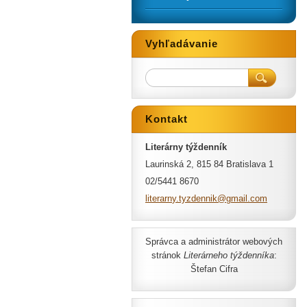
Vyhľadávanie
Kontakt
Literárny týždenník
Laurinská 2, 815 84 Bratislava 1
02/5441 8670
literarn
y.tyzden
nik@gmai
l.com
Správca a administrátor webových
stránok
Literárneho týždenníka
:
Štefan Cifra