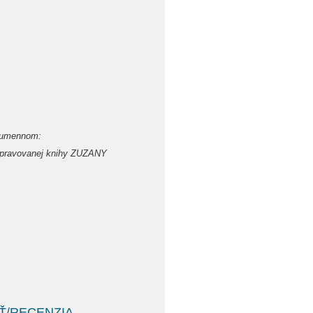
 Humennom:
pripravovanej knihy ZUZANY
Ť/RECENZIA