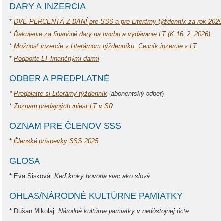
DARY A INZERCIA
*
DVE PERCENTÁ Z DANÍ pre SSS a pre Literárny týždenník za rok 202
*
Ďakujeme za finančné dary na tvorbu a vydávanie LT (K 16. 2. 2026)
*
Možnosť inzercie v Literárnom týždenníku; Cenník inzercie v LT
*
Podporte LT finančnými darmi
ODBER A PREDPLATNÉ
*
Predplaťte si Literárny týždenník
(
abonentský odber
)
*
Zoznam predajných miest LT v SR
OZNAM PRE ČLENOV SSS
*
Členské príspevky SSS 2025
GLOSA
* Eva Sisková:
Keď kroky hovoria viac ako slová
OHLAS/NÁRODNÉ KULTÚRNE PAMIATKY
* Dušan Mikolaj:
Národné kultúrne pamiatky v nedôstojnej úcte