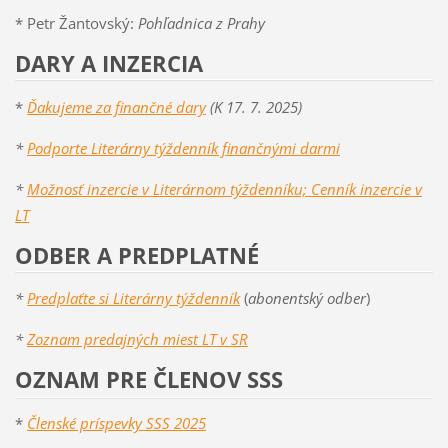
* Petr Žantovský:
Pohľadnica z Prahy
DARY A INZERCIA
*
Ďakujeme za finančné dary
(K 17. 7. 2025)
*
Podporte Literárny týždenník finančnými darmi
*
Možnosť inzercie v Literárnom týždenníku; Cenník inzercie v
LT
ODBER A PREDPLATNÉ
*
Predplaťte si Literárny týždenník
(
abonentský odber
)
*
Zoznam predajných miest LT v SR
OZNAM PRE ČLENOV SSS
*
Členské príspevky SSS 2025