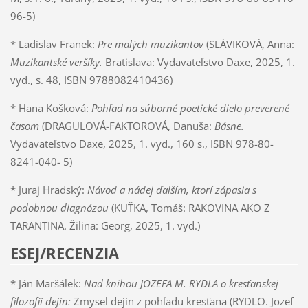
96-5)
* Ladislav Franek:
Pre malých muzikantov
(SLÁVIKOVÁ, Anna:
Muzikantské veršíky.
Bratislava: Vydavateľstvo Daxe, 2025, 1.
vyd., s. 48, ISBN 9788082410436)
* Hana Košková:
Pohľad na súborné poetické dielo preverené
časom
(DRAGULOVÁ-FAKTOROVÁ, Danuša:
Básne.
Vydavateľstvo Daxe, 2025, 1. vyd., 160 s., ISBN 978-80-
8241-040- 5)
* Juraj Hradský:
Návod a nádej ďalším, ktorí zápasia s
podobnou diagnózou
(KUŤKA, Tomáš: RAKOVINA AKO Z
TARANTINA. Žilina: Georg, 2025, 1. vyd.)
ESEJ/RECENZIA
* Ján Maršálek:
Nad knihou JOZEFA M. RYDLA o kresťanskej
filozofii dejín:
Zmysel dejín z pohľadu kresťana (RYDLO. Jozef