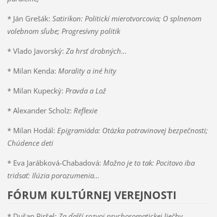
* Ján Grešák:
Satirikon: Politickí mierotvorcovia; O splnenom
volebnom sľube; Progresívny politik
* Vlado Javorský:
Za hrsť drobných...
* Milan Kenda:
Morality a iné hity
* Milan Kupecký:
Pravda a Lož
* Alexander Scholz:
Reflexie
* Milan Hodál:
Epigramiáda: Otázka potravinovej bezpečnosti;
Chúdence deti
* Eva Jarábková-Chabadová:
Možno je to tak: Pocitovo iba
tridsať: Ilúzia porozumenia...
FÓRUM KULTÚRNEJ VEREJNOSTI
* Dušan Piršel:
Za ďalší rozvoj psychosomatickej liečby