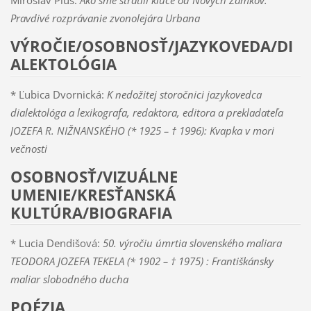
Pravdivé rozprávanie zvonolejára Urbana
VÝROČIE/OSOBNOSŤ/JAZYKOVEDA/DI
ALEKTOLÓGIA
* Ľubica Dvornická:
K nedožitej storočnici jazykovedca
dialektológa a lexikografa, redaktora, editora a prekladateľa
JOZEFA R. NIŽNANSKÉHO (* 1925 – † 1996): Kvapka v mori
večnosti
OSOBNOSŤ/VIZUÁLNE
UMENIE/KRESŤANSKÁ
KULTÚRA/BIOGRAFIA
* Lucia Dendišová:
50. výročiu úmrtia slovenského maliara
TEODORA JOZEFA TEKELA (* 1902 – † 1975) : Františkánsky
maliar slobodného ducha
POÉZIA