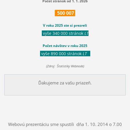
Počet stránok od 1. 1. 2026
500
007
V roku 2025 ste si prezreli
vyše 340 000 stránok
LT
Počet návštev v roku 2025
vyše 890 000 stránok
LT
(Zdroj: Štatistiky Webnode)
Ďakujeme za vašu priazeň.
Webovú prezentáciu sme spustili dňa 1. 10. 2014 o 7.00