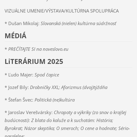
VIZUÁLNE UMENIE/VÝSTAVA/KULTÚRNA SPOLUPRÁCA
* Dušan Mikolaj:
Slovanská (nielen) kultúrna súdržnosť
MÉDIÁ
*
PREČÍTAJTE SI na noveslovo.eu
LiTERÁRIUM 2025
* Ľudo Majer:
Spod čapice
* Jozef Bily:
Drobničky XXL; Aforizmus (dvoj)týždňa
* Štefan Švec:
Politická (ne)kultúra
* Jaroslav Verešvársky:
Chrapoty a výkriky (zo snov o krajšej
budúcnosti): Z blata do kaluže a k suchotám: História;
Byrokrat; Názor skeptika; O smeroch; O cene a hodnote; Sério-
paralelne;