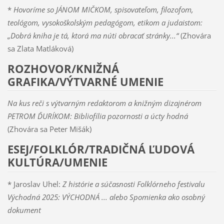
*
Hovoríme so JÁNOM MIČKOM, spisovateľom, filozofom,
teológom, vysokoškolským pedagógom, etikom a judaistom:
„Dobrá kniha je tá, ktorá ma núti obracať stránky...“
(Zhovára
sa Zlata Matláková)
ROZHOVOR/KNIŽNÁ
GRAFIKA/VÝTVARNÉ UMENIE
Na kus reči s výtvarným redaktorom a knižným dizajnérom
PETROM ĎURÍKOM: Bibliofília pozornosti a úcty hodná
(Zhovára sa Peter Mišák)
ESEJ/FOLKLÓR/TRADIČNÁ ĽUDOVÁ
KULTÚRA/UMENIE
* Jaroslav Uhel:
Z histórie a súčasnosti Folklórneho festivalu
Východná 2025: VÝCHODNÁ ... alebo Spomienka ako osobný
dokument