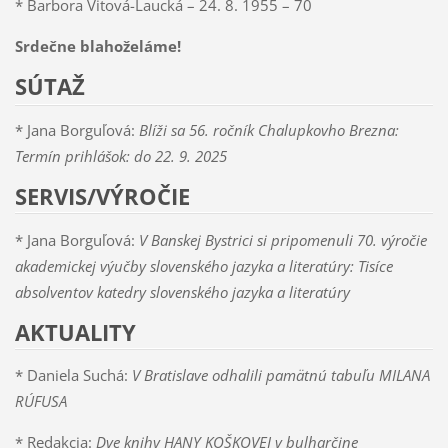
* Barbora Vitová-Laucká – 24. 8. 1955 – 70
Srdečne blahoželáme!
SÚTAŽ
* Jana Borguľová:
Blíži sa 56. ročník Chalupkovho Brezna:
Termín prihlášok: do 22. 9. 2025
SERVIS/VÝROČIE
* Jana Borguľová:
V Banskej Bystrici si pripomenuli 70. výročie
akademickej výučby slovenského jazyka a literatúry: Tisíce
absolventov katedry slovenského jazyka a literatúry
AKTUALITY
* Daniela Suchá:
V Bratislave odhalili pamätnú tabuľu MILANA
RÚFUSA
* Redakcia:
Dve knihy HANY KOŠKOVEJ v bulharčine