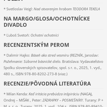
* Svetloslav Veigl:
Nad otvoreným hrobom TEODORA TEKELA
NA MARGO/GLOSA/OCHOTNÍCKE
DIVADLO
* Ľuboš Svetoň:
Ochotní ochotníci
RECENZENTSKÝM PEROM
* Dalimír Hajko:
Báseň ako stred vesmíru
(REZNÍK, Jaroslav:
Požehnanie: Súborné básnické dielo
. Bratislava: Vydavateľstvo
Spolku slovenských spisovateľov, spol. s r. o., 2025, 1. vyd.,
480 s., ISBN 978-80-8202-273-8 (viaz.)
RECENZIE/PÔVODNÁ LITERATÚRA
* Milan Kenda:
Keď iritácia prebúdza inšpiráciu (
NAGAJ,
Ondrej – MIŠÁK , Peter:
ZÁDRAPKY – POSMEŠNÍKY.
Turany: P +
M, s. r. o., Turany, 2025, 1. vyd., 104 s., ISBN 978-80-89410-