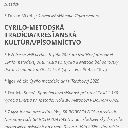
susedov
* Dušan Mikolaj:
Slovenské sklárstvo šírym svetom
CYRILO-METODSKÁ
TRADÍCIA/KRESŤANSKÁ
KULTÚRA/PÍSOMNÍCTVO
*
V Nitre sa zišli veriaci 5. júla 2025 na tradičnej národnej
Cyrilo-metodskej púti: Misia sv. Cyrila a Metoda bol obrovský
dar a významný politický krok
(spracoval Štefan Cifra)
* Igor Válek:
Cyrilo-metodské dni v Terchovej 2025
* Daniela Suchá:
Spomienková slávnosť pri príležitosti 1 140.
výročia úmrtia sv. Metoda: Hold sv. Metodovi v Dolnom Ohaji
*
Z vystúpenia predsedu vlády SR ROBERTA FICA a predsedu
Národnej rady SR RICHARDA RAŠIHO na celoslovenských Cyrilo-
metodských oslavách na hrade Devín 5. júla 2025: „Bez misie