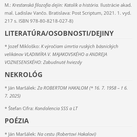
M.:
Kresťanská filozofia dejín: Katolík a história.
Ilustrácie akad.
mal. Ladislav Vančo. Bratislava: Post Scriptum, 2021. 1. vyd.
217 s. ISBN 978-80-8218-027-8)
LITERATÚRA/OSOBNOSTI/DEJINY
* Jozef Mikloško:
K výročiam úmrtia ruských básnických
velikánov VLADIMÍRA V. MAJAKOVSKÉHO a ANDREJA
VOZNESENSKÉHO: Zabudnuté hviezdy
NEKROLÓG
* Ján Maršálek:
Za ROBERTOM HAKALOM (* 16. 7. 1958 – † 6.
7. 2025)
* Štefan Cifra:
Kondolencia SSS a LT
POÉZIA
* Ján Maršálek:
Na cestu (Robertovi Hakalovi)