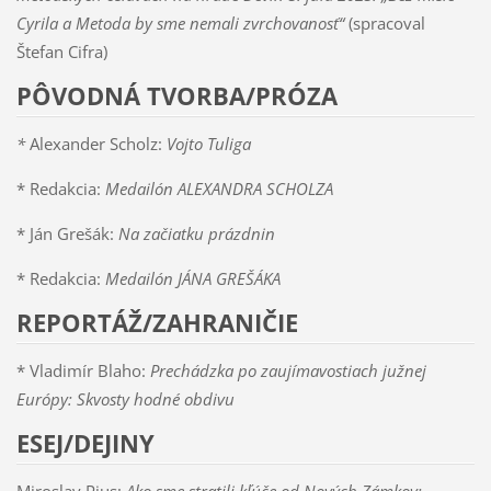
Cyrila a Metoda by sme nemali zvrchovanosť“
(spracoval
Štefan Cifra)
PÔVODNÁ TVORBA/PRÓZA
*
Alexander Scholz:
Vojto Tuliga
* Redakcia:
Medailón ALEXANDRA SCHOLZA
* Ján Grešák:
Na začiatku prázdnin
* Redakcia:
Medailón JÁNA GREŠÁKA
REPORTÁŽ/ZAHRANIČIE
* Vladimír Blaho:
Prechádzka po zaujímavostiach južnej
Európy: Skvosty hodné obdivu
ESEJ/DEJINY
Miroslav Pius:
Ako sme stratili kľúče od Nových Zámkov: