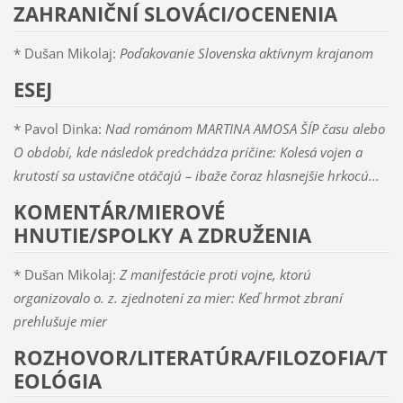
ZAHRANIČNÍ SLOVÁCI/OCENENIA
* Dušan Mikolaj:
Poďakovanie Slovenska aktívnym krajanom
ESEJ
* Pavol Dinka:
Nad románom MARTINA AMOSA ŠÍP času alebo
O období, kde následok predchádza príčine: Kolesá vojen a
krutostí sa ustavične otáčajú – ibaže čoraz hlasnejšie hrkocú...
KOMENTÁR/MIEROVÉ
HNUTIE/SPOLKY A ZDRUŽENIA
* Dušan Mikolaj:
Z manifestácie proti vojne, ktorú
organizovalo o. z. zjednotení za mier:
Keď hrmot zbraní
prehlušuje mier
ROZHOVOR/LITERATÚRA/FILOZOFIA/T
EOLÓGIA