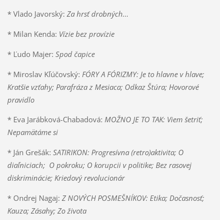
* Vlado Javorský:
Za hrsť drobných...
* Milan Kenda:
Vízie bez provízie
* Ľudo Majer:
Spod čapice
* Miroslav Kľúčovský:
FÓRY A FÓRIZMY: Je to hlavne v hlave;
Kratšie vzťahy; Parafráza z Mesiaca; Odkaz Štúra; Hovorové
pravidlo
* Eva Jarábková-Chabadová:
MOŽNO JE TO TAK: Viem šetriť;
Nepamätáme si
* Ján Grešák:
SATIRIKON:
Progresívna (retro)aktivita; O
diaľniciach; O pokroku; O korupcii v politike; Bez rasovej
diskriminácie;
Kriedový revolucionár
* Ondrej Nagaj:
Z NOVÝCH POSMEŠNÍKOV: Etika; Dočasnosť;
Kauza; Zásahy; Zo života