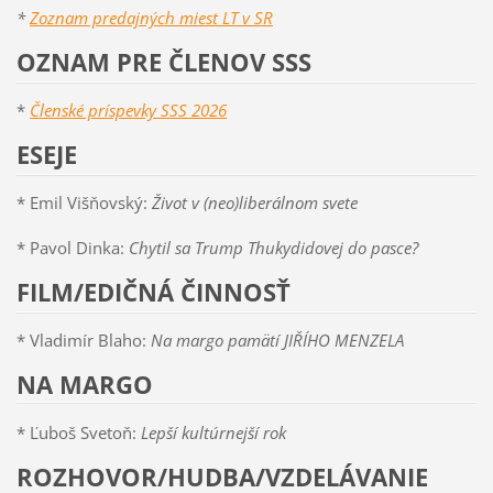
*
Zoznam predajných miest LT v SR
OZNAM PRE ČLENOV SSS
*
Členské príspevky SSS 2026
ESEJE
* Emil Višňovský:
Život v (neo)liberálnom svete
* Pavol Dinka:
Chytil sa Trump Thukydidovej do pasce?
FILM/EDIČNÁ ČINNOSŤ
* Vladimír Blaho:
Na margo pamätí JIŘÍHO MENZELA
NA MARGO
* Ľuboš Svetoň:
Lepší kultúrnejší rok
ROZHOVOR/HUDBA/VZDELÁVANIE