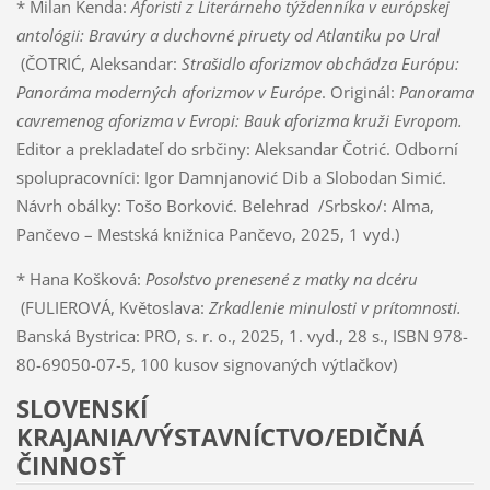
* Milan Kenda:
Aforisti z Literárneho týždenníka v európskej
antológii: Bravúry a duchovné piruety od Atlantiku po Ural
(ČOTRIĆ, Aleksandar:
Strašidlo aforizmov obchádza Európu:
Panoráma moderných aforizmov v Európe
. Originál:
Panorama
cavremenog aforizma v Evropi: Bauk aforizma kruži Evropom.
Editor a prekladateľ do srbčiny: Aleksandar Čotrić. Odborní
spolupracovníci: Igor Damnjanović Dib a Slobodan Simić.
Návrh obálky: Tošo Borković. Belehrad /Srbsko/: Alma,
Pančevo – Mestská knižnica Pančevo, 2025, 1 vyd.)
* Hana Košková:
Posolstvo prenesené z matky na dcéru
(FULIEROVÁ, Květoslava:
Zrkadlenie minulosti v prítomnosti.
Banská Bystrica: PRO, s. r. o., 2025, 1. vyd., 28 s., ISBN 978-
80-69050-07-5, 100 kusov signovaných výtlačkov)
SLOVENSKÍ
KRAJANIA/VÝSTAVNÍCTVO/EDIČNÁ
ČINNOSŤ