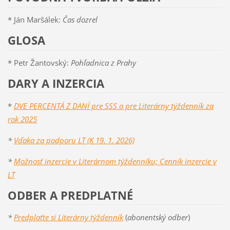
* Ján Maršálek:
Čas dozrel
GLOSA
* Petr Žantovský:
Pohľadnica z Prahy
DARY A INZERCIA
*
DVE PERCENTÁ Z DANÍ pre SSS a pre Literárny
týždenník za
rok 2025
*
Vďaka za podporu LT (K 1
9. 1. 202
6)
*
Možnosť inzercie v Literárnom týždenníku; Cenník inzercie v
LT
ODBER A PREDPLATNÉ
*
Predplaťte si Literárny týždenník
(
abonentský odber
)