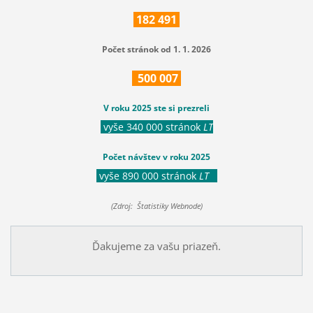
182
491
Počet stránok od 1. 1. 2026
500
007
V roku 2025 ste si prezreli
vyše 340 000 stránok
LT
Počet návštev v roku 2025
vyše 890 000 stránok
LT
(Zdroj: Štatistiky Webnode)
Ďakujeme za vašu priazeň.