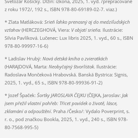
Svetozár Košický. Dlžín: izkona, 2025, 1. vyd. /prepracované
z roku 1972/, 192 s., ISBN 978-80-69189-02-7. viaz.)
* Zlata Matláková:
Srieň ľahko prenosný aj do medziľudských
vzťahov
(HERCZEGHOVÁ, Viera:
V objatí srieňa.
Ilustrácie:
Silvia Pavlíková. Lučenec: Lux libris 2025, 1. vyd., 60 s., ISBN
978-80-99997-16-6)
* Ladislav Hrubý:
Nová detská kniha o zvieratkách
(HARAJDOVÁ, Marta:
Neobyčajný štvorlístok
. Ilustrácie:
Radoslava Mončeková Hrabovská. Banská Bystrica: Signis,
2025, 1. vyd., 65 s., ISBN 978-80-99936-91-2)
* Jozef Špaček:
Šortky JAROSLAVA ČEJKU
(ČEJKA, Jaroslav:
Jak
jsem přežil vlastní pohřeb: Třicet povídek o životě, lásce,
zklamání a odpouštění
. Praha /Česko/: Vydalo Poverprint, s.
r. o., pod značkou Bookla, 2025, 1. vyd., 240 s., ISBN 978-
80-7568-995-5)