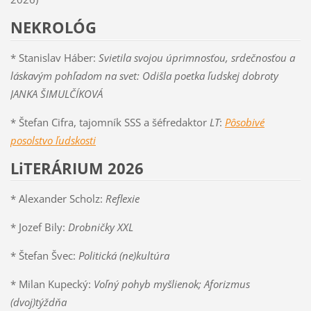
NEKROLÓG
* Stanislav Háber:
Svietila svojou úprimnosťou, srdečnosťou a
láskavým pohľadom na svet: Odišla poetka ľudskej dobroty
JANKA ŠIMULČÍKOVÁ
* Štefan Cifra, tajomník SSS a šéfredaktor
LT
:
Pôsobivé
posolstvo ľudskosti
LiTERÁRIUM 2026
* Alexander Scholz:
Reflexie
* Jozef Bily:
Drobničky XXL
* Štefan Švec:
Politická (ne)kultúra
* Milan Kupecký:
Voľný pohyb myšlienok; Aforizmus
(dvoj)týždňa