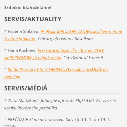
Srdečne blahoželáme!
SERVIS/AKTUALITY
* Ružena Šípková:
Profesor MIROSLAV DANAJ oslávil významné
životné jubileum
: Chirurg aforistom i básnikom
* Hana Košková:
Prezentácia básnickej zbierky VIERY
HERCZEGHOVEJ V objatí srieňa
: Od všednosti k poézii
*
Kniha Priestory ETELY FARKAŠOVEJ vyšla v preklade do
nemčiny
SERVIS/MÉDIÁ
* Zlata Matláková:
Jubilejné liptovské KRJELA 60: 25. výročie
vzniku literárneho periodika
* PREČÍTAJTE SI na noveslovo.eu: Slovo
(od 1. 1. do 19. 1.
2026)