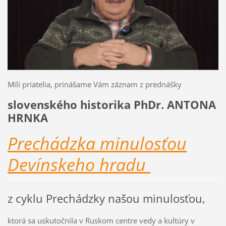
Milí priatelia, prinášame Vám záznam z prednášky
slovenského historika PhDr. ANTONA
HRNKA
Prechádzka minulosťou
Devínskeho hradu
z cyklu Prechádzky našou minulosťou,
ktorá sa uskutočnila v Ruskom centre vedy a kultúry v