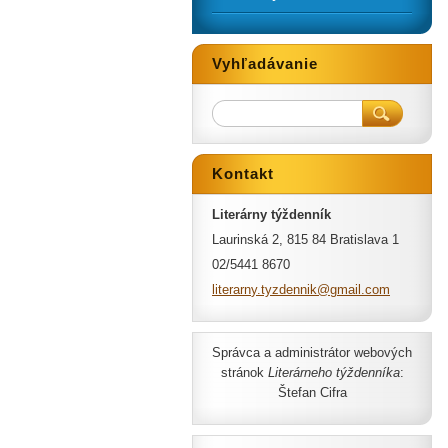
Vyhľadávanie
Kontakt
Literárny týždenník
Laurinská 2, 815 84 Bratislava 1
02/5441 8670
literarn
y.tyzden
nik@gmai
l.com
Správca a administrátor webových
stránok
Literárneho týždenníka
:
Štefan Cifra