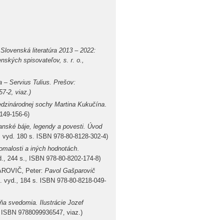
lovenská literatúra 2013 – 2022:
nských spisovateľov, s. r. o.,
 Servius Tulius. Prešov:
7-2, viaz.)
dzinárodnej sochy Martina Kukučína
.
8149-156-6)
vanské báje, legendy a povesti. Úvod
. vyd. 180 s. ISBN 978-80-8128-302-4)
pomalosti a iných hodnotách
.
., 244 s., ISBN 978-80-8202-174-8)
ROVIČ, Peter:
Pavol Gašparovič
1. vyd., 184 s. ISBN 978-80-8218-049-
a svedomia. Ilustrácie Jozef
, ISBN 9788099936547, viaz.)