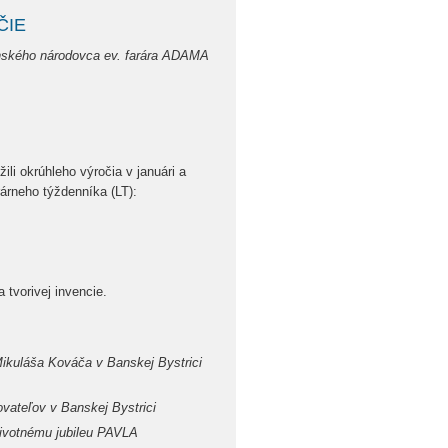
ČIE
enského národovca ev. farára ADAMA
li okrúhleho výročia v januári a
árneho týždenníka (LT):
tvorivej invencie.
Mikuláša Kováča v Banskej Bystrici
ateľov v Banskej Bystrici
životnému jubileu PAVLA