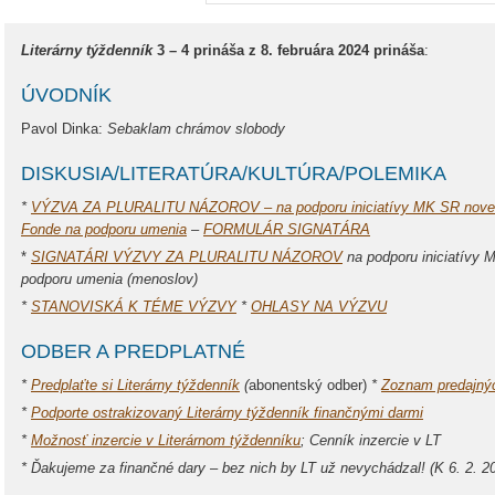
Literárny týždenník
3 – 4 prináša z 8. februára 2024 prináša
:
ÚVODNÍK
Pavol Dinka:
Sebaklam chrámov slobody
DISKUSIA/LITERATÚRA/KULTÚRA/POLEMIKA
*
VÝZVA ZA PLURALITU NÁZOROV – na podporu iniciatívy MK SR noveliz
Fonde na podporu umenia
–
FORMULÁR SIGNATÁRA
*
SIGNATÁRI VÝZVY ZA PLURALITU NÁZOROV
na podporu iniciatívy 
podporu umenia (menoslov)
*
STANOVISKÁ K TÉME VÝZVY
*
OHLASY NA VÝZVU
ODBER A PREDPLATNÉ
*
Predplaťte si Literárny týždenník
(
abonentský odber)
*
Zoznam predajný
*
Podporte ostrakizovaný Literárny týždenník finančnými darmi
*
Možnosť inzercie v Literárnom týždenníku
; Cenník inzercie v LT
*
Ďakujeme za finančné dary
– bez nich by LT už nevychádzal! (K 6. 2. 2