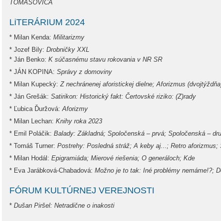
TOMAŠOVIČA
LiTERÁRIUM 2024
* Milan Kenda:
Militarizmy
* Jozef Bily:
Drobničky XXL
* Ján Benko:
K súčasnému stavu rokovania v NR SR
* JÁN KOPINA:
Správy z domoviny
* Milan Kupecký:
Z nechránenej aforistickej dielne; Aforizmus (dvojtýždňa
* Ján Grešák:
Satirikon: Historický fakt: Čertovské riziko: (Z)rady
* Ľubica Ďuržová:
Aforizmy
* Milan Lechan:
Knihy roka 2023
* Emil Poláčik:
Balady: Základná; Spoločenská – prvá; Spoločenská – dr
* Tomáš Turner:
Postrehy: Posledná stráž; A keby aj...; Retro aforizmus
* Milan Hodál:
Epigramiáda; Mierové riešenia; O generáloch; Kde
* Eva Jarábková-Chabadová:
Možno je to tak: Iné problémy nemáme!?; 
FÓRUM KULTÚRNEJ VEREJNOSTI
*
Dušan Piršel: Netradične o inakosti