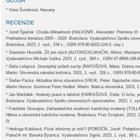
GLOSA
* Viera Švenková:
Havrany
RECENZIE
* Jozef Špaček: Chvála dôkladnosti (
HALVONÍK, Alexander: Premeny III: S
Prekladová literatúra 2000 – 2020. Bratislava: Vydavateľstvo Spolku slove
Bratislava, 2023, 1. vyd., 334 s., ISBN 978-80-8202-224-0, viaz.)
* Stanislav Hvozdík:
Žiť pre iných (
ALFONSO/LUKAČIN, Alfonz: Mastarna –
Vydavateľstvo Michala Vaška, 2023, 1. vyd., 384 s., ISBN 97-8808-198-05
* Dáša Lofajová:
Strastiplný príbeh sochy
(RAPOŠOVÁ, Mária
: Dráma me
Martin: Slovenská národná knižnica, 2022, 1. vyd., 326 s., ISBN 978-80-
* Štefan Packa:
Aktuálna téma slovanstva
(VRLÍK, Peter:
Najstaršie slo
Martin Homza. Ilustroval Peter Hodbol.
Martin: Matica slovenská, 2023, 1
* Ján Maršálek:
Hodnoty pravé a falošné
(FARKAŠOVÁ, Etela:
O tichu, 
Bratislava: Vydavateľstvo Spolku slovenských spisovateľov, 2022, 1. vyd
* František Skovajsa:
Zakladateľská osobnosť katolíckej moderny
(TOLLA
Hlbina a slovenská katolícka moderna
. Bratislava: Post Scriptum, 2023, 
0)
* Hedviga Kubišová:
Písať aforizmy je risk!?
(POBOČÍK, Jozef:
Polepšovň
Pobočík ml.
Banská Bystrica: Vydavateľstvo Signis, 2023, 1. vyd., 88 s.