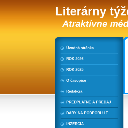
Literárny tý
Atraktívne méd
Úvodná stránka
ROK 2026
ROK 2025
O časopise
Redakcia
PREDPLATNÉ A PREDAJ
DARY NA PODPORU LT
INZERCIA