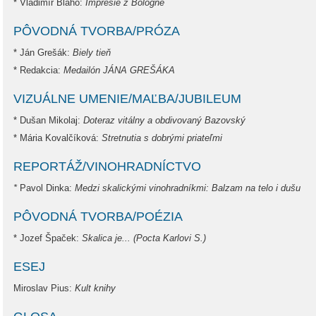
* Vladimír Blaho:
Impresie z Bologne
PÔVODNÁ TVORBA/PRÓZA
* Ján Grešák:
Biely tieň
* Redakcia:
Medailón JÁNA GREŠÁKA
VIZUÁLNE UMENIE/MAĽBA/JUBILEUM
* Dušan Mikolaj:
Doteraz vitálny a obdivovaný Bazovský
* Mária Kovalčíková:
Stretnutia s dobrými priateľmi
REPORTÁŽ/VINOHRADNÍCTVO
*
Pavol Dinka:
Medzi skalickými vinohradníkmi: Balzam na telo i dušu
PÔVODNÁ TVORBA/POÉZIA
* Jozef Špaček:
Skalica je... (Pocta Karlovi S.)
ESEJ
Miroslav Pius:
Kult knihy