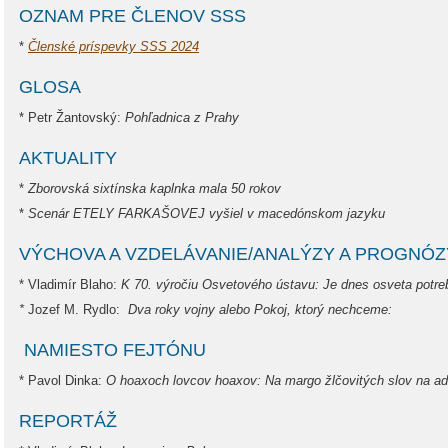
OZNAM PRE ČLENOV SSS
*
Členské príspevky SSS 2024
GLOSA
* Petr Žantovský:
Pohľadnica z Prahy
AKTUALITY
*
Zborovská sixtínska kaplnka mala 50 rokov
*
Scenár ETELY FARKAŠOVEJ vyšiel v macedónskom jazyku
VÝCHOVA A VZDELÁVANIE/ANALÝZY A PROGNÓZ
* Vladimír Blaho:
K 70. výročiu Osvetového ústavu: Je dnes osveta potr
*
Jozef M. Rydlo:
Dva roky vojny alebo Pokoj, ktorý nechceme:
NAMIESTO FEJTÓNU
* Pavol Dinka:
O hoaxoch lovcov hoaxov: Na margo žlčovitých slov na a
REPORTÁŽ