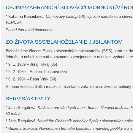
DEJINY/ZAHRANIČNÍ SLOVÁCI/OSOBNOSŤ/VÝRO
* Katarína Koňariková:
Usmievavý biskup 140. výročie narodenia a slov
VEREŠA
Ponad čas a každodennosť
ZO ŽIVOTA SSS/BLAHOŽELANIE JUBILANTOM
Blahoželáme členom Spolku slovenských spisovateľov (SSS), ktorí sa doži
februári, a neboli zahrnutí v zozname zverejnenom v minulom vydaní Liter
* 9. 1. 1939 – Juraj Havaj (85)
* 2. 2. 1969 – Andrea Trusková (55)
* 6. 2. 1964 – Peter Vrlík (60)
V mene vedenia SSS i redakcie im želáme veľa zdravia, životnej pohody a 
SERVIS/AKTIVITY
* Jana Borguľová:
Knižnica pre všetkých a bez hraníc: Verejná knižnica 
50-ročná
* Jana Borguľová:
Kováčňa: Občasník odbočky Spolku slovenských spisov
* Ružena Šípková:
Novoročné stretnutie básnikov Trnavskej poetiky a k 