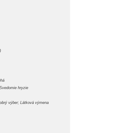
)
uhá
; Svedomie hryzie
Dobrý výber; Látková výmena