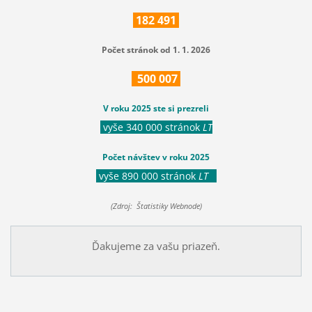
182
491
Počet stránok od 1. 1. 2026
500
007
V roku 2025 ste si prezreli
vyše 340 000 stránok
LT
Počet návštev v roku 2025
vyše 890 000 stránok
LT
(Zdroj: Štatistiky Webnode)
Ďakujeme za vašu priazeň.