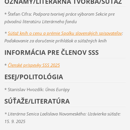
OZNAMY/LITERÁRNA TVORBA/SÚŤAŽ
* Štefan Cifra:
Podpora tvorivej práce výborom Sekcie pre
pôvodnú literatúru Literárneho fondu
*
Súťaž kníh o cenu a prémie Spolku slovenských spisovateľov
:
Poďakovanie za doručenie prihlášok a súťažných kníh
INFORMÁCIA PRE ČLENOV SSS
*
Členské príspevky SSS 2025
ESEJ/POLITOLÓGIA
* Stanislav Hvozdík:
Únos Európy
SÚŤAŽE/LITERATÚRA
* Literárna Senica Ladislava Novomeského: Uzávierka súťaže:
15. 9. 2025