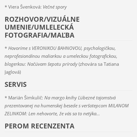
* Viera Švenková:
Večné spory
ROZHOVOR/VIZUÁLNE
UMENIE/UMLELECKÁ
FOTOGRAFIA/MAĽBA
*
Hovoríme s VERONIKOU BAHNOVOU, psychologičkou,
neprofesionálnou maliarkou a umeleckou fotografickou,
blogerkou: Načúvam šepotu prírody
(zhovára sa Tatiana
Jaglová)
SERVIS
* Marián Šimkulič:
Na margo knihy Ľúbezné tajomstvá
prezentovanej na humenskej besede s veršotepcom MILANOM
ZELINKOM: Len nehovorte, že vás sa to netýka...
PEROM RECENZENTA