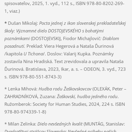
spisovateľov, 2025, 1. vyd., 112 s., ISBN 978-80-8202-269-
1, viaz.)
*
Dušan Mikolaj:
Pocta jednej z ikon slovenskej prekladateľskej
školy: Významné dielo DOSTOJEVSKÉHO s bohatými
poznámkami
(DOSTOJEVSKIJ, Fiodor Michajlovič
: Diablom
posadnutí.
Preklad: Viera Hegerová a Nataša Ďurinová
/kapitola
U Tichona
/. Doslov: Valarij Kupka. Poznámky
zostavila Nina Hradiská. Text zrevidovala a upravila Nataša
Ďurinová. Bratislava, 2023, Ikar, a. s. – ODEON, 3. vyd., 723
s. ISBN 978-80-551-8743-3)
* Lenka Mihová:
Hudba rodu Žaškovskovcov
(OLEXÁK, Peter –
ZAHRADNÍKOVÁ, Zuzana:
Žaškovskí, hudba jedného rodu
.
Ružomberok: Society for Human Studies, 2024, 224 s. ISBN
978-80-974339-1-8)
* Milan Zelinka:
Dielo nevšedných kvalít
(MUNTÁG, Stanislav:
Dvadsaťštyri strážcov Slovenska: Nevšedné príbehy našich