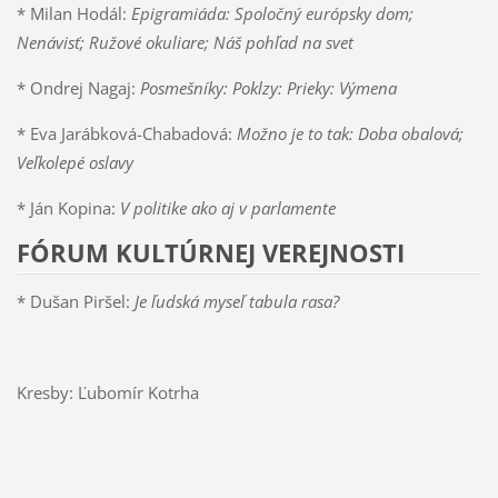
* Milan Hodál:
Epigramiáda: Spoločný európsky dom;
Nenávisť; Ružové okuliare; Náš pohľad na svet
* Ondrej Nagaj:
Posmešníky: Poklzy: Prieky: Výmena
* Eva Jarábková-Chabadová:
Možno je to tak: Doba obalová;
Veľkolepé oslavy
* Ján Kopina:
V politike ako aj v parlamente
FÓRUM KULTÚRNEJ VEREJNOSTI
* Dušan Piršel:
Je ľudská myseľ tabula rasa?
Kresby: Ľubomír Kotrha