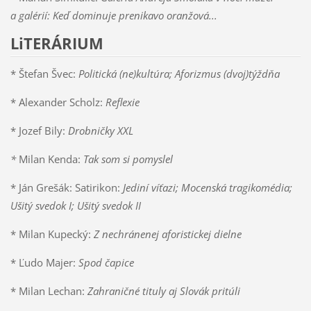
a galérií: Keď dominuje prenikavo oranžová...
LiTERÁRIUM
* Štefan Švec:
Politická (ne)kultúra; Aforizmus (dvoj)týždňa
* Alexander Scholz:
Reflexie
* Jozef Bily:
Drobničky XXL
*
Milan Kenda:
Tak som si pomyslel
* Ján Grešák: Satirikon:
Jediní víťazi; Mocenská tragikomédia;
Ušitý svedok I; Ušitý svedok II
* Milan Kupecký:
Z nechránenej aforistickej dielne
* Ľudo Majer:
Spod čapice
* Milan Lechan:
Zahraničné tituly aj Slovák pritúli