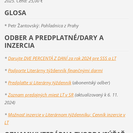
2025. Cena: 25,00 €
GLOSA
* Petr Žantovský:
Pohľadnica z Prahy
ODBER A PREDPLATNÉ/DARY A
INZERCIA
*
Darujte DVE PERCENTÁ Z DANÍ za rok 2024 pre SSS a LT
*
Podporte
Literárny týždenník
finančnými darmi
*
Predplaťte si Literárny týždenník
(
abonentský odber
)
*
Zoznam predajných miest LT v SR
(aktualizovaný k 6. 11.
2024)
*
Možnosť inzercie v Literárnom týždenníku; Cenník inzercie v
LT