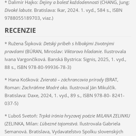
* Dalimír Hajko:
Dejiny a bolesť každodennosti
(CHANG, Jung:
Divoké labute.
Bratislava: Ikar, 2024. 1. vyd., 584 s., ISBN
9788055189703, viaz.)
RECENZIE
* Ružena Šipková:
Detský príbeh s hlbokými životnými
pravdami
(BÚRAN, Miroslav:
Viktorovo hľadanie
. Ilustrovala
Ivana Vargončíková. Banská Bystrica: Signis, 2025, 1. vyd.,
88 s., ISBN 978-80-99936-78-3)
* Hana Košková:
Zvieratá – záchrancovia prírody
(BRAT,
Roman:
Zachráňme Modré oko.
Ilustroval Ján Mikulčík.
Bratislava: Daxe, 2024, 1. vyd., 89 s., ISBN 978-80- 8241-
037-5)
* Ľuboš Svetoň:
Trpká irónia hryzavej poézie MILANA ZELINKU
(ZELINKA, Milan:
Ľúbezné tajomstvá
. Ilustrovala Gabriela
Semanová. Bratislava, Vydavateľstvo Spolku slovenských