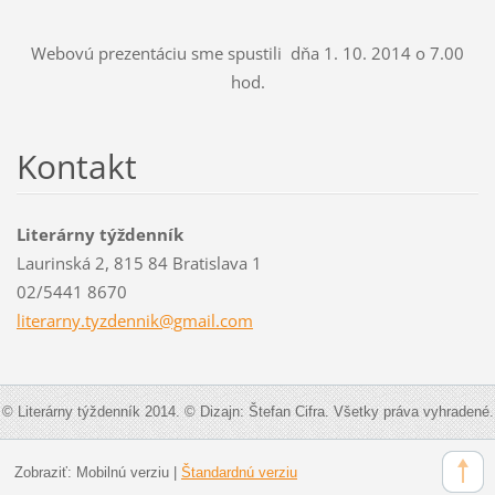
Webovú prezentáciu sme spustili dňa 1. 10. 2014 o 7.00
hod.
Kontakt
Literárny týždenník
Laurinská 2, 815 84 Bratislava 1
02/5441 8670
literarn
y.tyzden
nik@gmai
l.com
© Literárny týždenník 2014. © Dizajn: Štefan Cifra. Všetky práva vyhradené.
Zobraziť:
Mobilnú verziu
|
Štandardnú verziu