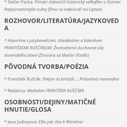
* Štefan Packa:
Filmári dokončili historický veľkofilm o Štúrovi:
Najvýznamnejšie scény filmu sa nakrúcali na Liptove
ROZHOVOR/LITERATÚRA/JAZYKOVED
A
* Hovoríme s jazykovedcom, slovakistom a básnikom
FRANTIŠKOM RUŠČÁKOM: Životodarná duchovná sila
slovenského slova
(Zhovára sa Martin Vladik)
PÔVODNÁ TVORBA/POÉZIA
* František Ruščák:
Pokým sa brieždi...;
Priesvitná rovnováha
* Redakcia:
Medailón FRANTIŠKA RUŠČÁKA
OSOBNOSTI/DEJINY/MATIČNÉ
HNUTIE/GLOSA
* Jana Judinyová:
Ešte pár slov k Mináčovi