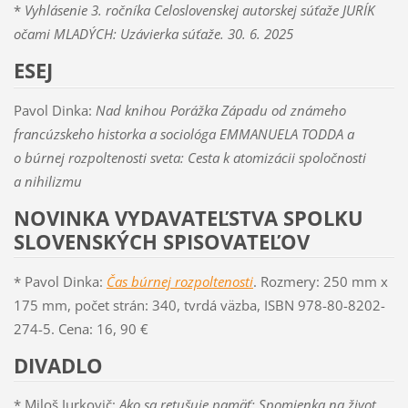
*
Vyhlásenie
3. ročníka Celoslovenskej autorskej súťaže JURÍK
očami MLADÝCH: Uzávierka súťaže. 30. 6. 2025
ESEJ
Pavol Dinka:
Nad knihou Porážka Západu od známeho
francúzskeho historka a sociológa EMMANUELA TODDA a
o búrnej rozpoltenosti sveta: Cesta k atomizácii spoločnosti
a nihilizmu
NOVINKA VYDAVATEĽSTVA SPOLKU
SLOVENSKÝCH SPISOVATEĽOV
* Pavol Dinka:
Čas búrnej rozpoltenosti
. Rozmery: 250 mm x
175 mm, počet strán: 340, tvrdá väzba, ISBN 978-80-8202-
274-5. Cena: 16, 90 €
DIVADLO
* Miloš Jurkovič:
Ako sa retušuje pamäť: Spomienka na život