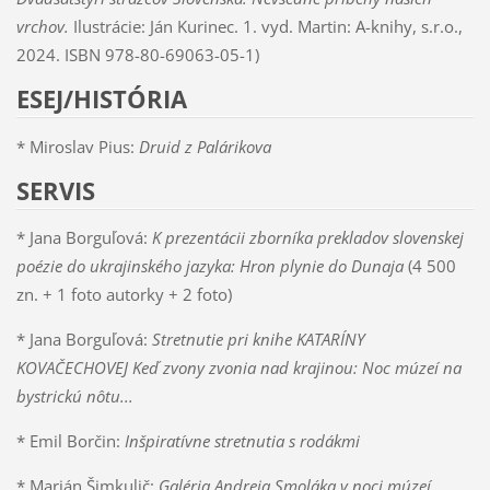
vrchov.
Ilustrácie: Ján Kurinec. 1. vyd. Martin: A-knihy, s.r.o.,
2024. ISBN 978-80-69063-05-1)
ESEJ/HISTÓRIA
* Miroslav Pius:
Druid z Palárikova
SERVIS
* Jana Borguľová:
K prezentácii zborníka prekladov slovenskej
poézie do ukrajinského jazyka: Hron plynie do Dunaja
(4 500
zn. + 1 foto autorky + 2 foto)
* Jana Borguľová:
Stretnutie pri knihe KATARÍNY
KOVAČECHOVEJ Keď zvony zvonia nad krajinou: Noc múzeí na
bystrickú nôtu...
* Emil Borčin:
Inšpiratívne stretnutia s rodákmi
* Marián Šimkulič:
Galéria Andreja Smoláka v noci múzeí