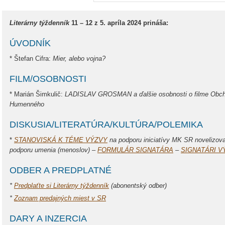
Literárny týždenník
11 – 12 z 5. apríla 2024 prináša:
ÚVODNÍK
* Štefan Cifra:
Mier, alebo vojna?
FILM/OSOBNOSTI
* Marián Šimkulič:
LADISLAV GROSMAN a ďalšie osobnosti o filme Obcho
Humenného
DISKUSIA/LITERATÚRA/KULTÚRA/POLEMIKA
*
STANOVISKÁ K TÉME VÝZVY
na podporu iniciatívy MK SR novelizova
podporu umenia (menoslov) –
FORMULÁR SIGNATÁRA
–
SIGNATÁRI V
ODBER A PREDPLATNÉ
*
Predplaťte si Literárny týždenník
(abonentský odber)
*
Zoznam predajných miest v SR
DARY A INZERCIA