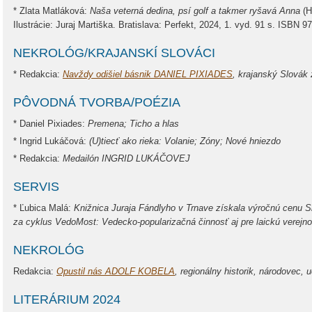
* Zlata Matláková:
Naša veterná dedina, psí golf a takmer ryšavá Anna
(
Ilustrácie: Juraj Martiška. Bratislava: Perfekt, 2024, 1. vyd. 91 s. ISBN 9
NEKROLÓG/KRAJANSKÍ SLOVÁCI
* Redakcia:
Navždy odišiel básnik DANIEL PIXIADES
, krajanský Slovák
PÔVODNÁ TVORBA/POÉZIA
* Daniel Pixiades:
Premena; Ticho a hlas
* Ingrid Lukáčová:
(U)tiecť ako rieka: Volanie;
Zóny; Nové hniezdo
* Redakcia:
Medailón
INGRID LUKÁČOVEJ
SERVIS
* Ľubica Malá:
Knižnica Juraja Fándlyho v Trnave získala výročnú cenu 
za cyklus VedoMost: Vedecko-popularizačná činnosť aj pre laickú verejno
NEKROLÓG
Redakcia:
Opustil nás ADOLF KOBELA
, regionálny historik, národovec, 
LITERÁRIUM 2024