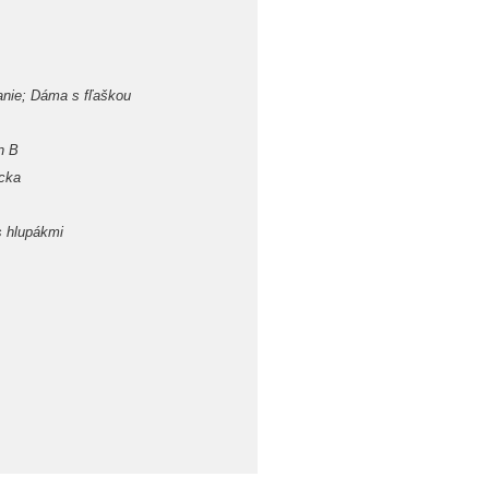
anie; Dáma s fľaškou
n B
cka
 s hlupákmi