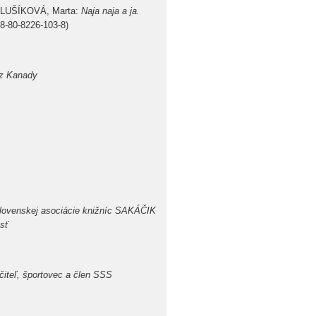
HLUŠÍKOVÁ, Marta:
Naja naja a ja.
78-80-8226-103-8)
 z Kanady
Slovenskej asociácie knižníc SAKÁČIK
sť
učiteľ, športovec a člen SSS