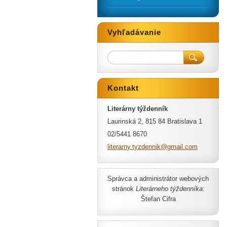
Vyhľadávanie
Kontakt
Literárny týždenník
Laurinská 2, 815 84 Bratislava 1
02/5441 8670
literarn
y.tyzden
nik@gmai
l.com
Správca a administrátor webových
stránok
Literárneho týždenníka
:
Štefan Cifra