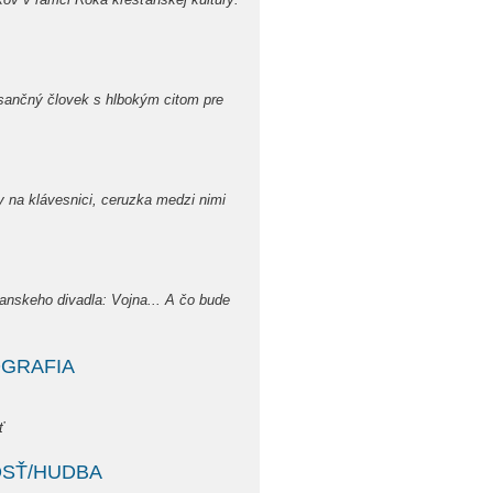
nčný človek s hlbokým citom pre
 klávesnici, ceruzka medzi nimi
ianskeho divadla: Vojna... A čo bude
OGRAFIA
ť
OSŤ/HUDBA