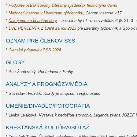
*
Podporte ostrakizovaný Literárny týždenník finančnými darmi
*
Možnosť inzercie v Literárnom týždenníku
; Cenník inzercie v LT
*
Ďakujeme za finančné dary
– bez nich by LT už nevychádzal!
(K 31. 3. 
*
DVE PERCENTÁ Z DANÍ za rok 2023
pre
Literárny týždenník a
Spolok 
OZNAM PRE ČLENOV SSS
*
Členské príspevky SSS 2024
GLOSY
* Petr Žantovský:
Pohľadnica z Prahy
ANALÝZY A PROGNÓZY/MÉDIÁ
* Stanislav Hvozdík:
Každý je strojcom svojho osudu
UMENIE/DIVADLO/FOTOGRAFIA
* Lenka Leláková:
Výstava k nedožitej storočnici Legenda zvaná JOZ
KRESŤANSKÁ KULTÚRA/SÚŤAŽ
* František Torba:
Úspešná celoslovenská literárna súťaž pre stredoškolá