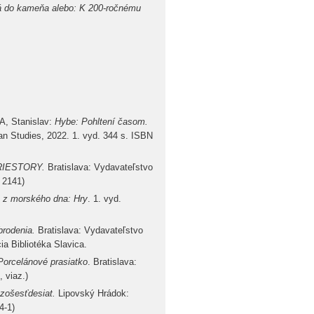
ná do kameňa alebo: K 200-ročnému
A, Stanislav:
Hybe: Pohltení časom.
 Studies, 2022. 1. vyd. 344 s. ISBN
IESTORY.
Bratislava: Vydavateľstvo
 2141)
z morského dna: Hry
. 1. vyd.
brodenia.
Bratislava: Vydavateľstvo
ia Bibliotéka Slavica.
Porcelánové prasiatko
. Bratislava:
 viaz.)
zošesťdesiat.
Lipovský Hrádok:
4-1)