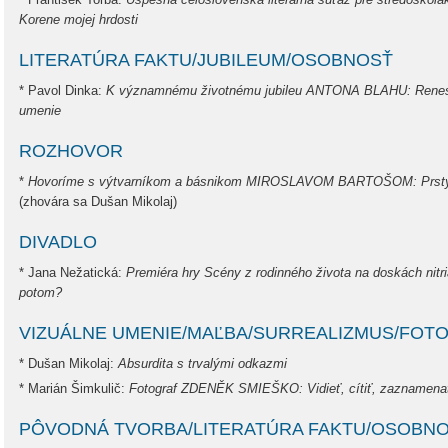
Korene mojej hrdosti
LITERATÚRA FAKTU/JUBILEUM/OSOBNOSŤ
* Pavol Dinka:
K významnému životnému jubileu ANTONA BLAHU: Renesa
umenie
ROZHOVOR
*
Hovoríme s výtvarníkom a básnikom MIROSLAVOM BARTOŠOM: Prsty na
(zhovára sa Dušan Mikolaj)
DIVADLO
* Jana Nežatická:
Premiéra hry Scény z rodinného života na doskách nitr
potom?
VIZUÁLNE UMENIE/MAĽBA/SURREALIZMUS/FOT
* Dušan Mikolaj:
Absurdita s trvalými odkazmi
* Marián Šimkulič:
Fotograf ZDENĚK SMIEŠKO: Vidieť, cítiť, zaznamena
PÔVODNÁ TVORBA/LITERATÚRA FAKTU/OSOBN