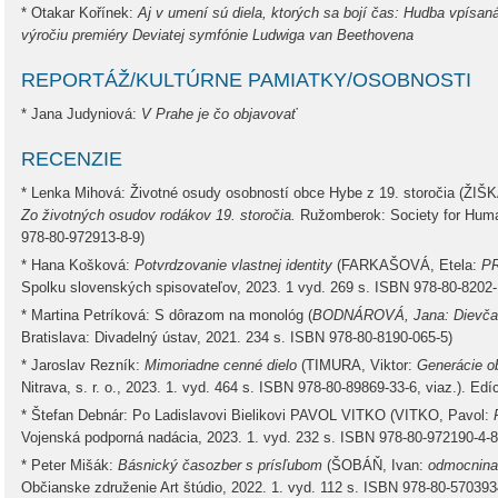
* Otakar Kořínek:
Aj v umení sú diela, ktorých sa bojí čas: Hudba vpísa
výročiu premiéry Deviatej symfónie Ludwiga van Beethovena
REPORTÁŽ/KULTÚRNE PAMIATKY/OSOBNOSTI
* Jana Judyniová:
V Prahe je čo objavovať
RECENZIE
* Lenka Mihová: Životné osudy osobností obce Hybe z 19. storočia (ŽIŠK
Zo životných osudov rodákov 19. storočia.
Ružomberok: Society for Human
978-80-972913-8-9)
* Hana Košková:
Potvrdzovanie vlastnej identity
(FARKAŠOVÁ, Etela:
PR
Spolku slovenských spisovateľov, 2023. 1 vyd. 269 s. ISBN 978-80-8202-
* Martina Petríková: S dôrazom na monológ (
BODNÁROVÁ, Jana: Dievča 
Bratislava: Divadelný ústav, 2021. 234 s. ISBN 978-80-8190-065-5)
* Jaroslav Rezník:
Mimoriadne cenné dielo
(TIMURA, Viktor:
Generácie o
Nitrava, s. r. o., 2023. 1. vyd. 464 s. ISBN 978-80-89869-33-6, viaz.). Edíc
* Štefan Debnár: Po Ladislavovi Bielikovi PAVOL VITKO (VITKO, Pavol:
Vojenská podporná nadácia, 2023. 1. vyd. 232 s. ISBN 978-80-972190-4-8,
* Peter Mišák:
Básnický časozber s prísľubom
(ŠOBÁŇ, Ivan:
odmocnina
Občianske združenie Art štúdio, 2022. 1. vyd. 112 s. ISBN 978-80-570393