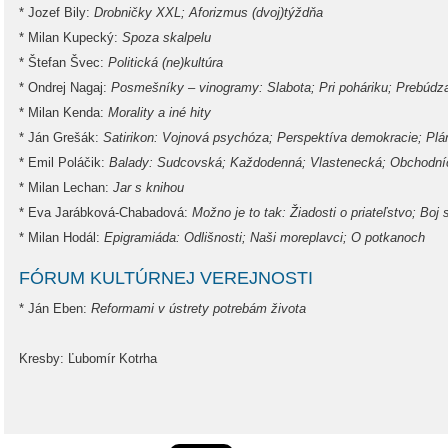
* Jozef Bily:
Drobničky XXL; Aforizmus (dvoj)týždňa
* Milan Kupecký:
Spoza skalpelu
* Štefan Švec:
Politická (ne)kultúra
* Ondrej Nagaj:
Posmešníky – vinogramy: Slabota; Pri poháriku; Prebúdz
* Milan Kenda:
Morality a iné hity
* Ján Grešák:
Satirikon: Vojnová psychóza; Perspektíva demokracie; Plá
* Emil Poláčik:
Balady: Sudcovská; Každodenná; Vlastenecká; Obchodní
* Milan Lechan:
Jar s knihou
* Eva Jarábková-Chabadová:
Možno je to tak: Žiadosti o priateľstvo; Boj
* Milan Hodál:
Epigramiáda: Odlišnosti; Naši moreplavci; O potkanoch
FÓRUM KULTÚRNEJ VEREJNOSTI
* Ján Eben:
Reformami v ústrety potrebám života
Kresby: Ľubomír Kotrha