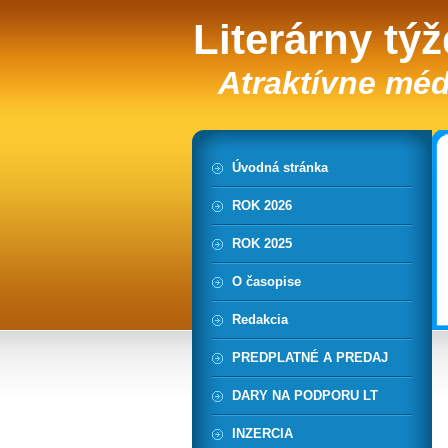
Literárny tý
Atraktívne méd
Úvodná stránka
ROK 2026
ROK 2025
O časopise
Redakcia
PREDPLATNÉ A PREDAJ
DARY NA PODPORU LT
INZERCIA