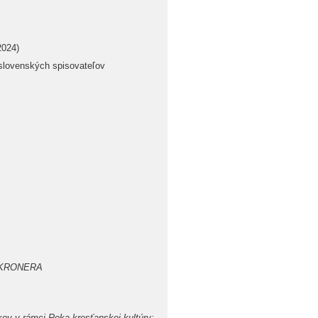
2024)
slovenských spisovateľov
EF KRONERA
kov v rámci Roka kresťanskej kultúry: