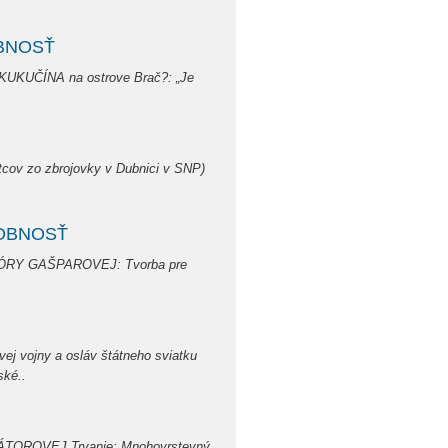
BNOSŤ
KUKUČÍNA na ostrove Brač?: „Je
tcov zo zbrojovky v Dubnici v SNP)
SOBNOSŤ
EONÓRY GAŠPAROVEJ: Tvorba pre
ovej vojny a osláv štátneho sviatku
ské..
TOROVEJ Trvanie: Mnohovrstevný