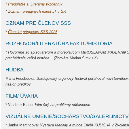
*
Predplaťte si Literárny týždenník
*
Zoznam predajných miest LT v SR
OZNAM PRE ČLENOV SSS
*
Členské príspevky SSS 2025
ROZHOVOR/LITERATÚRA FAKTU/HISTÓRIA
* Hovoríme so spisovateľom a moreplavcom MIROSLAVOM MAJERNÍKO
prechádzala veľká história...
(Zhovára Marián Šimkulič)
HUDBA
Mária Fecskeová:
Bardejovský organový festival priťahoval návštevníkov
našich predkov
FILM/ ÚVAHA
* Vladimír Blaho:
Film šitý na problémy súčasnosti
VIZUÁLNE UMENIE/SOCHÁRSTVO/GALERIJNÍCT
* Janka Martincová:
Výstava Medaily a mince JÁNA KULICHA v Zvolensk