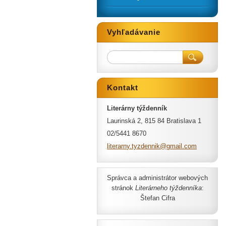
Vyhľadávanie
Kontakt
Literárny týždenník
Laurinská 2, 815 84 Bratislava 1
02/5441 8670
literarn
y.tyzden
nik@gmai
l.com
Správca a administrátor webových
stránok
Literárneho týždenníka
:
Štefan Cifra