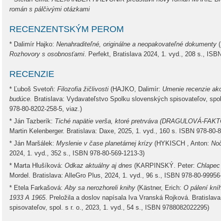
román s pálčivými otázkami
RECENZENTSKÝM PEROM
* Dalimír Hajko:
Nenahraditeľné, originálne a neopakovateľné dokumenty
Rozhovory s osobnosťami
. Perfekt, Bratislava 2024, 1. vyd., 208 s., IS
RECENZIE
* Ľuboš Svetoň:
Filozofia žičlivosti
(HAJKO, Dalimír:
Umenie recenzie ako 
budúce.
Bratislava: Vydavateľstvo Spolku slovenských spisovateľov, spol s
978-80-8202-258-5, viaz.)
* Ján Tazberík:
Tiché napätie verša, ktoré pretrváva (DRAGULOVÁ-F
Martin Kelenberger. Bratislava: Daxe, 2025, 1. vyd., 160 s. ISBN 978-80-
* Ján Maršálek:
Myslenie v čase planetárnej krízy
(HYKISCH , Anton:
Noč
2024, 1. vyd., 352 s., ISBN 978-80-569-1213-3)
* Marta Hlušíková:
Odkaz aktuálny aj dnes
(KARPINSKÝ. Peter:
Chlapec
Mordel. Bratislava: AlleGro Plus, 2024, 1. vyd., 96 s., ISBN 978-80-99956
* Etela Farkašová:
Aby sa nerozhoreli knihy
(Kästner, Erich:
O pálení kní
1933 A 1965
. Preložila a doslov napísala Iva Vranská Rojková. Bratisla
spisovateľov, spol. s r. o., 2023, 1. vyd., 54 s., ISBN 9788082022295)