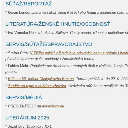
SÚŤAŽ/REPORTÁŽ
* Goran Lenčo:
Literárna súťaž Spod Košeckého hradu a jedinečné čaro v
LITERATÚRA/ŽENSKÉ HNUTIE/OSOBNOSŤ
* Iva Vranská Rojková:
Adela Ballová: Cesty osudu: Klenot z počiatkov sl
SERVIS/SÚŤAŽE/SPRAVODAJSTVO
* Štefan Cifra:
V Zičiho paláci v Bratislave odovzdali ceny a prémie Liter
pôvodné literárne diela, preklady i žurnalistickú tvorbu
* Ľubica Malá:
Podujatie pre študentov stredných škôl v Knižnici Juraja F
písania
*
Blíži sa 56. ročník Chalupkovho Brezna
: Termín prihlášok: do 22. 9. 202
*
Studňa sa tajne s dažďom zhovára
: Uzávierka súťaže sa predlžuje do 3
SERVIS/MÉDIÁ
*
PREČÍTAJTE SI na
noveslovo.eu
LiTERÁRIUM 2025
* Jozef Bily:
Drobničky XXL