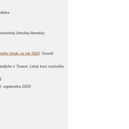
idieka
ovenskej ženskej literatúry
árneho fondu za rok 2024
: Ocenili
ándlyho v Trnave: Letný kurz tvorivého
5
0. septembra 2025!