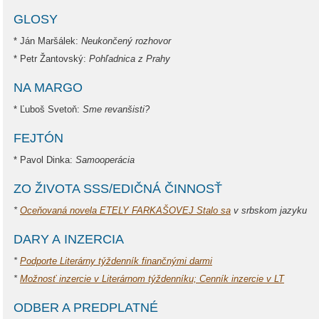
GLOSY
* Ján Maršálek:
Neukončený rozhovor
* Petr Žantovský:
Pohľadnica z Prahy
NA MARGO
* Ľuboš Svetoň:
Sme revanšisti?
FEJTÓN
* Pavol Dinka:
Samooperácia
ZO ŽIVOTA SSS/EDIČNÁ ČINNOSŤ
*
Oceňovaná novela ETELY FARKAŠOVEJ Stalo sa
v srbskom jazyku
DARY A INZERCIA
*
Podporte Literárny týždenník finančnými darmi
*
Možnosť inzercie v Literárnom týždenníku; Cenník inzercie v LT
ODBER A PREDPLATNÉ