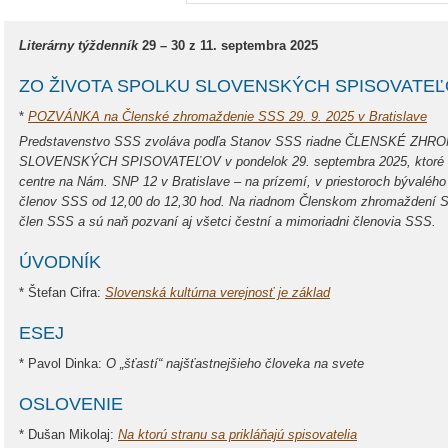
Literárny týždenník
29 – 30 z 11. septembra 2025
ZO ŽIVOTA SPOLKU SLOVENSKÝCH SPISOVATE
*
POZVÁNKA na Členské zhromaždenie SSS 29. 9. 2025 v Bratislave
Predstavenstvo SSS zvoláva podľa Stanov SSS riadne ČLENSKÉ Z
SLOVENSKÝCH SPISOVATEĽOV v pondelok 29. septembra 2025, ktoré s
centre na Nám. SNP 12 v Bratislave – na prízemí, v priestoroch bývalého
členov SSS od 12,00 do 12,30 hod. Na riadnom Členskom zhromaždení S
člen SSS a sú naň pozvaní aj všetci čestní a mimoriadni členovia SSS.
ÚVODNÍK
* Štefan Cifra:
Slovenská kultúrna verejnosť je základ
ESEJ
* Pavol Dinka:
O „šťastí“ najšťastnejšieho človeka na svete
OSLOVENIE
* Dušan Mikolaj:
Na ktorú stranu sa prikláňajú spisovatelia