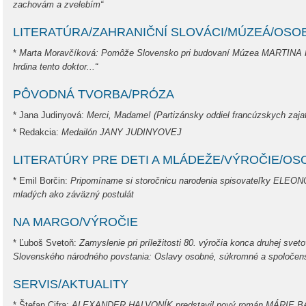
zachovám a zvelebím“
LITERATÚRA/ZAHRANIČNÍ SLOVÁCI/MÚZEÁ/OSO
*
Marta Moravčíková: Pomôže Slovensko pri budovaní Múzea MARTINA 
hrdina tento doktor...“
PÔVODNÁ TVORBA/PRÓZA
* Jana Judinyová:
Merci, Madame! (Partizánsky oddiel francúzskych zaja
* Redakcia:
Medailón
JANY JUDINYOVEJ
LITERATÚRY PRE DETI A MLÁDEŽE/VÝROČIE/O
* Emil Borčin:
Pripomíname si storočnicu narodenia spisovateľky EL
mladých ako záväzný postulát
NA MARGO/VÝROČIE
* Ľuboš Svetoň:
Zamyslenie pri príležitosti 80. výročia konca druhej svet
Slovenského národného povstania: Oslavy osobné, súkromné a spoločen
SERVIS/AKTUALITY
* Štefan Cifra:
ALEXANDER HALVONÍK predstavil nový román MÁRIE BÁ