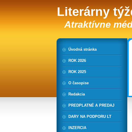
Literárny tý
Atraktívne méd
Úvodná stránka
ROK 2026
ROK 2025
O časopise
Redakcia
PREDPLATNÉ A PREDAJ
DARY NA PODPORU LT
INZERCIA