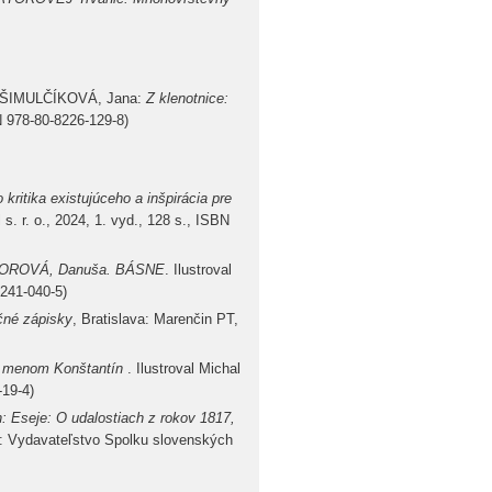
(ŠIMULČÍKOVÁ, Jana:
Z klenotnice:
BN 978-80-8226-129-8)
kritika existujúceho a inšpirácia pre
. r. o., 2024, 1. vyd., 128 s., ISBN
AKTOROVÁ, Danuša. BÁSNE
. Ilustroval
8241-040-5)
né zápisky
, Bratislava: Marenčin PT,
 menom Konštantín
. Ilustroval Michal
-19-4)
h: Eseje: O udalostiach z rokov 1817,
va: Vydavateľstvo Spolku slovenských