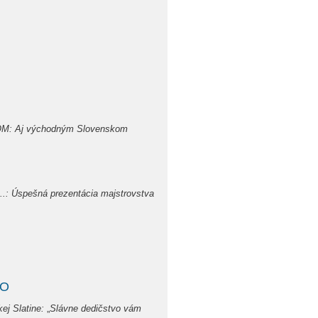
M: Aj východným Slovenskom
...: Úspešná prezentácia majstrovstva
VO
ej Slatine:
„
Slávne dedičstvo vám