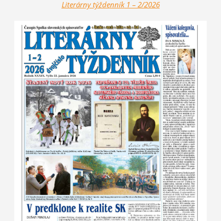
Literárny týžde
nník
1 – 2/2026