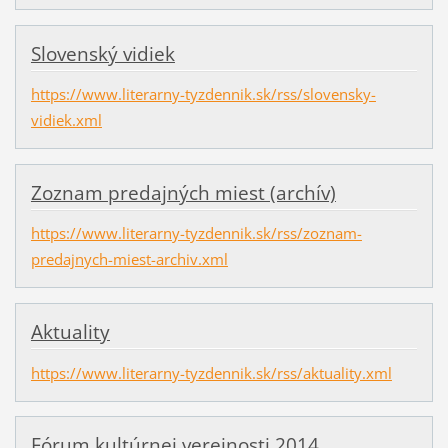
Slovenský vidiek
https://www.literarny-tyzdennik.sk/rss/slovensky-
vidiek.xml
Zoznam predajných miest (archív)
https://www.literarny-tyzdennik.sk/rss/zoznam-
predajnych-miest-archiv.xml
Aktuality
https://www.literarny-tyzdennik.sk/rss/aktuality.xml
Fórum kultúrnej verejnosti 2014