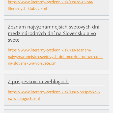
https://www.literarny-tyzdennik.sk/rss/zo-zivota-
literarnych-klubov.xml
Zoznam najvýznamnejších svetových dní,
medzinárodných dní na Slovensku a vo
svete
https://www.literarny-tyzdennik.sk/rss/zoznam-
najvyznamnejsich-svetovych-dni-medzinarodnych-dni-
na-slovensku-a-vo-svete.xml
Z príspevkov na weblogoch
https://www.literarny-tyzdennik.sk/rss/z-prispevkov-
na-weblogoch.xml