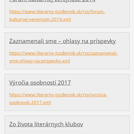
https://www.literarny-tyzdennik.sk/rss/forum-
kulturnej-verejnosti-2014.xml
Zaznamenali sme – ohlasy na príspevky
https://www.literarny-tyzdennik.sk/rss/zaznamenali-
sme-ohlasy-na-prispevky.xml
Výročia osobností 2017
https://www.literarny-tyzdennik.sk/rss/vyrocia-
osobnosti-2017.xml
Zo života literárnych klubov