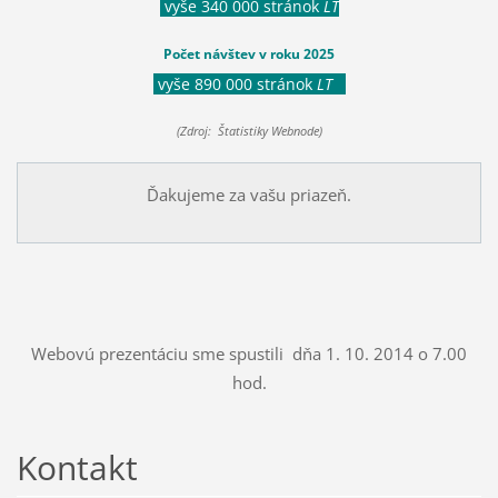
vyše 340 000 stránok
LT
Počet návštev v roku 2025
vyše 890 000 stránok
LT
(Zdroj: Štatistiky Webnode)
Ďakujeme za vašu priazeň.
Webovú prezentáciu sme spustili dňa 1. 10. 2014 o 7.00
hod.
Kontakt