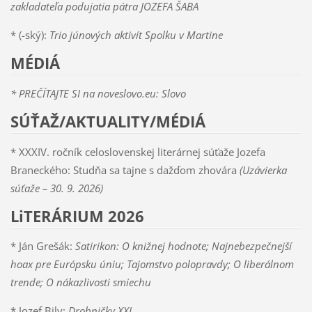
zakladateľa podujatia pátra JOZEFA ŠABA
* (-ský):
Trio júnových aktivít Spolku v Martine
MÉDIÁ
* PREČÍTAJTE SI na noveslovo.eu: Slovo
SÚŤAŽ/AKTUALITY/MÉDIÁ
* XXXIV. ročník celoslovenskej literárnej súťaže Jozefa
Braneckého: Studňa sa tajne s dažďom zhovára
(Uzávierka
súťaže – 30. 9. 2026)
LiTERÁRIUM 2026
* Ján Grešák:
Satirikon:
O knižnej hodnote; Najnebezpečnejší
hoax pre Európsku úniu; Tajomstvo polopravdy; O liberálnom
trende; O nákazlivosti smiechu
* Jozef Bily:
Drobničky XXL