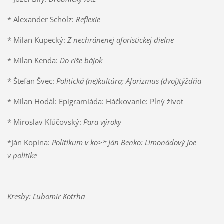
* Alexander Scholz:
Reflexie
* Milan Kupecký:
Z nechránenej aforistickej dielne
* Milan Kenda:
Do ríše bájok
* Štefan Švec:
Politická (ne)kultúra; Aforizmus (dvoj)týždňa
* Milan Hodál: Epigramiáda: Háčkovanie: Plný život
* Miroslav Kľúčovský:
Para výroky
*Ján Kopina:
Politikum v ko>* Ján Benko: Limonádový Joe
v politike
Kresby: Ľubomír Kotrha