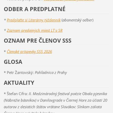
ODBER A PREDPLATNÉ
*
Predplaťte si Literárny týždenník
(
abonentský odber
)
*
Zoznam predajných miest LT v SR
OZNAM PRE ČLENOV SSS
*
Členské príspevky SSS 2026
GLOSA
* Petr Žantovský:
Pohľadnica z Prahy
AKTUALITY
* Štefan Cifra:
II. Medzinárodný festival poézie Obala pjesnika
(Nábrežie básnikov) v Danilovgrade v Čiernej Hore za účasti 20
autorov z desiatich štátov vrátane Slovákov: Slnkom zaliata