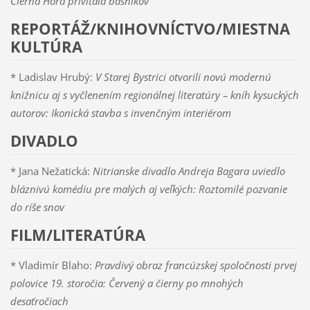
Čierna Hora privítala básnikov
REPORTÁŽ/KNIHOVNÍCTVO/MIESTNA
KULTÚRA
* Ladislav Hrubý:
V Starej Bystrici otvorili novú modernú
knižnicu aj s vyčlenením regionálnej literatúry – kníh kysuckých
autorov: Ikonická stavba s invenčným interiérom
DIVADLO
* Jana Nežatická:
Nitrianske divadlo Andreja Bagara uviedlo
bláznivú komédiu pre malých aj veľkých: Roztomilé pozvanie
do ríše snov
FILM/LITERATÚRA
* Vladimír Blaho:
Pravdivý obraz francúzskej spoločnosti prvej
polovice 19. storočia: Červený a čierny po mnohých
desaťročiach