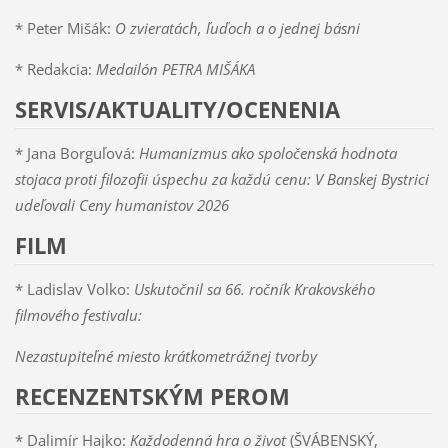
* Peter Mišák:
O zvieratách, ľuďoch a o jednej básni
* Redakcia:
Medailón PETRA MIŠÁKA
SERVIS/AKTUALITY/OCENENIA
* Jana Borguľová:
Humanizmus ako spoločenská hodnota
stojaca proti filozofii úspechu za každú cenu: V Banskej Bystrici
udeľovali Ceny humanistov 2026
FILM
* Ladislav Volko:
Uskutočnil sa 66. ročník Krakovského
filmového festivalu:
Nezastupiteľné miesto krátkometrážnej tvorby
RECENZENTSKÝM PEROM
* Dalimír Hajko:
Každodenná hra o život
(ŠVÁBENSKÝ,