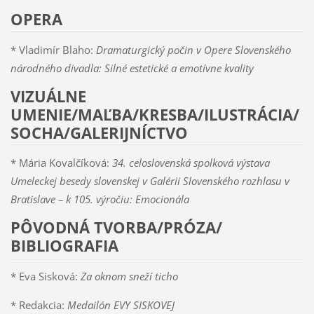
OPERA
* Vladimír Blaho:
Dramaturgický počin v Opere Slovenského
národného divadla: Silné estetické a emotívne kvality
VIZUÁLNE
UMENIE/MAĽBA/KRESBA/ILUSTRÁCIA/
SOCHA/GALERIJNÍCTVO
* Mária Kovalčíková:
34. celoslovenská spolková výstava
Umeleckej besedy slovenskej v Galérii Slovenského rozhlasu v
Bratislave – k 105. výročiu: Emocionála
PÔVODNÁ TVORBA/PRÓZA/
BIBLIOGRAFIA
* Eva Sisková:
Za oknom sneží ticho
* Redakcia:
Medailón EVY SISKOVEJ