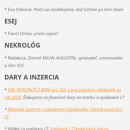
* Eva Sisková:
Prečo sa rozdeľujeme, keď túžime po tom istom
ESEJ
* Pavol Dinka:
prečo vojna?
NEKROLÓG
* Redakcia:
Zomrel MILAN AUGUSTÍN, spisovateľ, umenovedec
a člen SSS
DARY A INZERCIA
*
DVE PERCENTÁ Z DANÍ pre SSS a pre Literárny týždenník za
rok 2025
: Ďakujeme za finančné dary na tvorbu a vydávanie LT
*
Možnosť inzercie v Literárnom týždenníku; Cenník inzercie v
LT
* Vďaka za podporu LT:
Podporte LT finančnými darmi