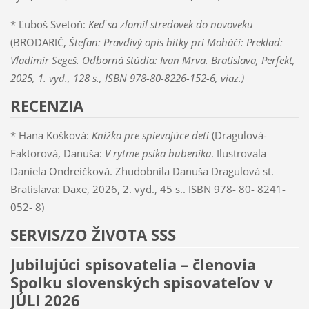
* Ľuboš Svetoň:
Keď sa zlomil stredovek do novoveku
(BRODARIČ,
Štefan: Pravdivý opis bitky pri Moháči: Preklad:
Vladimír Segeš. Odborná štúdia: Ivan Mrva. Bratislava, Perfekt,
2025, 1. vyd., 128 s., ISBN 978-80-8226-152-6, viaz.)
RECENZIA
* Hana Košková:
Knižka pre spievajúce deti
(Dragulová-
Faktorová, Danuša:
V rytme psíka bubeníka
. Ilustrovala
Daniela Ondreičková. Zhudobnila Danuša Dragulová st.
Bratislava: Daxe, 2026, 2. vyd., 45 s.. ISBN 978- 80- 8241-
052- 8)
SERVIS/ZO ŽIVOTA SSS
Jubilujúci spisovatelia – členovia
Spolku slovenských spisovateľov v
JÚLI 2026