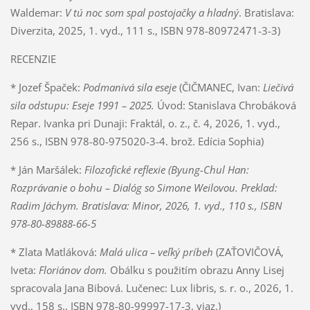
Waldemar:
V tú noc som spal postojačky a hladný
. Bratislava:
Diverzita, 2025, 1. vyd., 111 s., ISBN 978-80972471-3-3)
RECENZIE
* Jozef Špaček:
Podmanivá sila eseje
(ČIČMANEC, Ivan:
Liečivá
sila odstupu: Eseje 1991 – 2025.
Úvod: Stanislava Chrobáková
Repar. Ivanka pri Dunaji: Fraktál, o. z., č. 4, 2026, 1. vyd.,
256 s., ISBN 978-80-975020-3-4. brož. Edícia Sophia)
* Ján Maršálek:
Filozofické reflexie (Byung-Chul Han:
Rozprávanie o bohu – Dialóg so Simone Weilovou. Preklad:
Radim Jáchym. Bratislava: Minor, 2026, 1. vyd., 110 s., ISBN
978-80-89888-66-5
* Zlata Matláková:
Malá ulica – veľký príbeh
(ZAŤOVIČOVÁ,
Iveta:
Floriánov dom.
Obálku s použitím obrazu Anny Lisej
spracovala Jana Bibová. Lučenec: Lux libris, s. r. o., 2026, 1.
vyd., 158 s., ISBN 978-80-99997-17-3, viaz.)