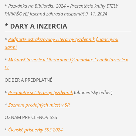
*
Pozvánka na Bibliotéku 2024 – Prezentácia knihy ETELY
FARKAŠOVEJ Jesenná záhrada naspamäť 9. 11. 2024
* DARY A INZERCIA
*
Podporte ostrakizovaný Literárny týždenník finančnými
darmi
*
Možnosť inzercie v Literárnom týždenníku; Cenník inzercie v
LT
ODBER A PREDPLATNÉ
*
Predplaťte si Literárny týždenník
(
abonentský odber
)
*
Zoznam predajných miest v SR
OZNAM PRE ČLENOV SSS
*
Členské príspevky SSS 2024