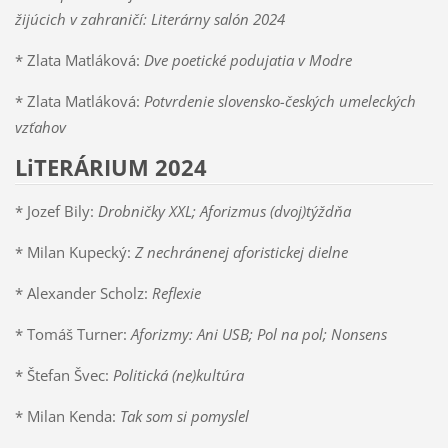
žijúcich v zahraničí: Literárny salón 2024
* Zlata Matláková:
Dve poetické podujatia v Modre
* Zlata Matláková:
Potvrdenie slovensko-českých umeleckých
vzťahov
LiTERÁRIUM 2024
* Jozef Bily:
Drobničky XXL; Aforizmus (dvoj)týždňa
* Milan Kupecký:
Z nechránenej aforistickej dielne
* Alexander Scholz:
Reflexie
* Tomáš Turner:
Aforizmy: Ani USB; Pol na pol; Nonsens
* Štefan Švec:
Politická (ne)kultúra
* Milan Kenda:
Tak som si pomyslel