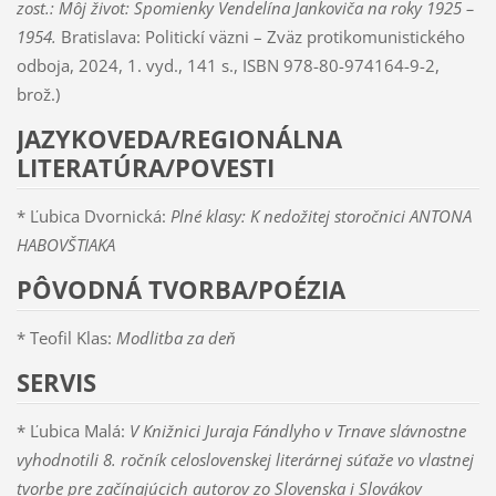
zost.:
Môj život: Spomienky Vendelína Jankoviča na roky 1925 –
1954.
Bratislava: Politickí väzni – Zväz protikomunistického
odboja, 2024, 1. vyd., 141 s., ISBN 978-80-974164-9-2,
brož.)
JAZYKOVEDA/REGIONÁLNA
LITERATÚRA/POVESTI
* Ľubica Dvornická:
Plné klasy: K nedožitej storočnici ANTONA
HABOVŠTIAKA
PÔVODNÁ TVORBA/POÉZIA
* Teofil Klas:
Modlitba za deň
SERVIS
* Ľubica Malá:
V Knižnici Juraja Fándlyho v Trnave slávnostne
vyhodnotili 8. ročník celoslovenskej literárnej súťaže vo vlastnej
tvorbe pre začínajúcich autorov zo Slovenska i Slovákov