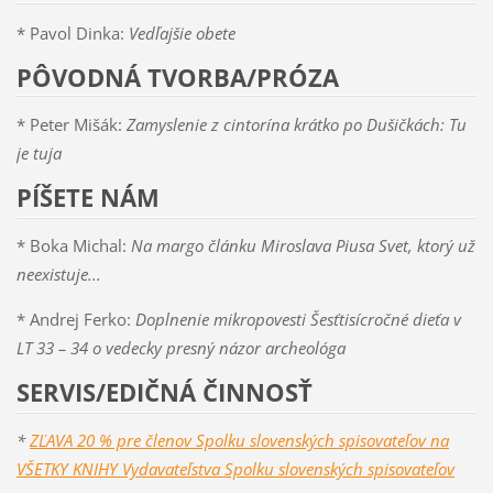
* Pavol Dinka:
Vedľajšie obete
PÔVODNÁ TVORBA/PRÓZA
* Peter Mišák:
Zamyslenie z cintorína krátko po Dušičkách: Tu
je tuja
PÍŠETE NÁM
* Boka Michal:
Na margo článku Miroslava Piusa Svet, ktorý už
neexistuje...
* Andrej Ferko:
Doplnenie mikropovesti Šesťtisícročné dieťa v
LT 33 – 34 o vedecky presný názor archeológa
SERVIS/EDIČNÁ ČINNOSŤ
*
ZĽAVA 20 % pre členov Spolku slovenských spisovateľov na
VŠETKY KNIHY Vydavateľstva Spolku slovenských spisovateľov