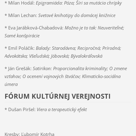
* Milan Hodál:
Epigramiáda: Póza; Šíri sa mutácia chrípky
* Milan Lechan:
Svetové knihotipy do domácej knižnice
* Eva Jarábková-Chabadová:
Možno je to tak: Neuveriteľné;
Samé konšpirácie
* Emil Poláčik:
Balady: Starodávna; Recipročná; Prírodná;
Advokátska; Všeľudská; Jóbovská; Bývalokráľovská
* Ján Grešák:
Satirikon: Proporcionalita kriminality; O zmene
vzťahov; O ocenení vojnových štváčov; Klimaticko-sociálna
úmera
FÓRUM KULTÚRNEJ VEREJNOSTI
* Dušan Piršel:
Viera a terapeutický efekt
Kresby: Ľubomír Kotrha