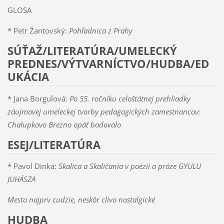
GLOSA
* Petr Žantovský:
Pohľadnica z Prahy
SÚŤAŽ/LITERATÚRA/UMELECKÝ
PREDNES/VÝTVARNÍCTVO/HUDBA/ED
UKÁCIA
* Jana Borguľová:
Po 55. ročníku celoštátnej prehliadky
záujmovej umeleckej tvorby pedagogických zamestnancov:
Chalupkovo Brezno opäť bodovalo
ESEJ/LITERATÚRA
* Pavol Dinka:
Skalica a Skaličania v poézii a próze GYULU
JUHÁSZA
Mesto najprv cudzie, neskôr clivo nostalgické
HUDBA