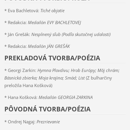
* Eva Bachletová:
Tiché objatie
* Redakcia:
Medailón EVY BACHLETOVEJ
* Ján Grešák:
Nesplnený sľub (Podľa skutočnej udalosti)
* Redakcia:
Medailón JÁN GREŠÁK
PREKLADOVÁ TVORBA/POÉZIA
* Georgi Zarkin:
Hymna Plovdivu; Hrob Európy; Môj chrám;
Básnická zbierka; Moja krajina; Smäd; List
(Z bulharčiny
preložila Hana Košková)
* Hana Košková:
Medailón GEORGIA ZARKINA
PÔVODNÁ TVORBA/POÉZIA
* Ondrej Nagaj:
Prezrievanie