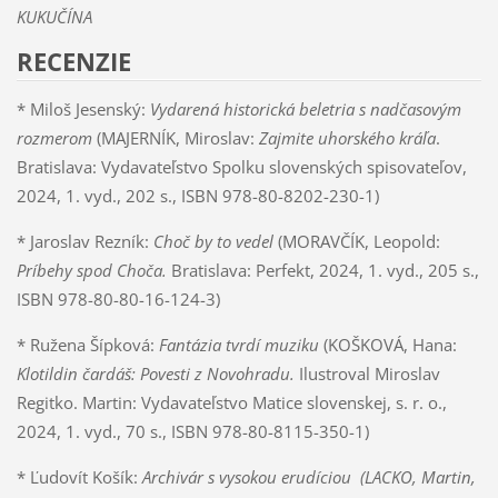
KUKUČÍNA
RECENZIE
* Miloš Jesenský:
Vydarená historická beletria s nadčasovým
rozmerom
(MAJERNÍK, Miroslav:
Zajmite uhorského kráľa
.
Bratislava: Vydavateľstvo Spolku slovenských spisovateľov,
2024, 1. vyd., 202 s., ISBN 978-80-8202-230-1)
* Jaroslav Rezník:
Choč by to vedel
(MORAVČÍK, Leopold:
Príbehy spod Choča.
Bratislava: Perfekt, 2024, 1. vyd., 205 s.,
ISBN 978-80-80-16-124-3)
* Ružena Šípková:
Fantázia tvrdí muziku
(KOŠKOVÁ, Hana:
Klotildin čardáš: Povesti z Novohradu.
Ilustroval Miroslav
Regitko. Martin: Vydavateľstvo Matice slovenskej, s. r. o.,
2024, 1. vyd., 70 s., ISBN 978-80-8115-350-1)
* Ľudovít Košík:
Archivár s vysokou erudíciou
(LACKO, Martin,