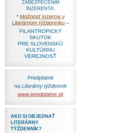
ZABEZPEČENÍM
INZERENTA:
*
Možnosť inzercie v
Literárnom týždenníku
–
FILANTROPICKÝ
SKUTOK
PRE SLOVENSKÚ
KULTÚRNU
VEREJNOSŤ
Predplatné
na
Literárny týždenník
www.ipredplatne.sk
AKO SI OBJEDNAŤ
LITERÁRNY
TÝŽDENNÍK?