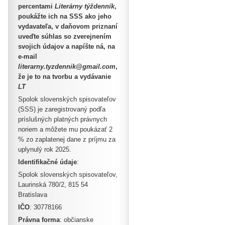
percentami
Literárny týždenník
,
poukážte ich na SSS ako jeho
vydavateľa, v daňovom priznaní
uveďte súhlas so zverejnením
svojich údajov a napíšte ná, na
e-mail
literarny.tyzdennik@gmail.com
,
že je to na tvorbu a vydávanie
LT
Spolok slovenských spisovateľov
(SSS) je zaregistrovaný podľa
príslušných platných právnych
noriem a môžete mu poukázať 2
% zo zaplatenej dane z príjmu za
uplynulý rok 2025.
Identifikačné údaje
:
Spolok slovenských spisovateľov,
Laurinská 780/2, 815 54
Bratislava
IČO
: 30778166
Právna forma
: občianske