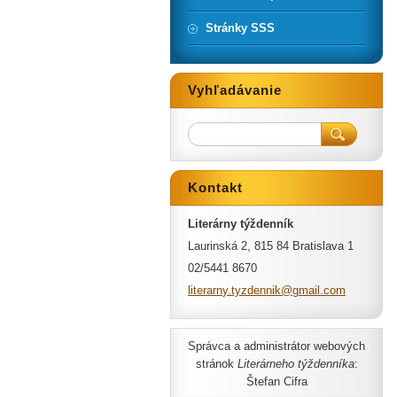
Stránky SSS
Vyhľadávanie
Kontakt
Literárny týždenník
Laurinská 2, 815 84 Bratislava 1
02/5441 8670
literarn
y.tyzden
nik@gmai
l.com
Správca a administrátor webových
stránok
Literárneho týždenníka
:
Štefan Cifra