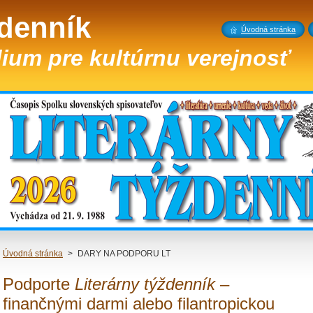
ždenník
Úvodná stránka
ium pre kultúrnu verejnosť
Úvodná stránka
>
DARY NA PODPORU LT
Podporte
Literárny týždenník
–
finančnými darmi alebo filantropickou