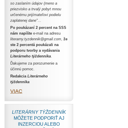
so zaslaním údajov (meno a
priezvisko a trvalý pobyt mnou
určenému prijímateľovi podielu
zaplatenej dane"
...
Po poukázaní 2 percent na SSS
nám napíšte
e-mail na adresu
literarny.tyzdennik@gmail.com
,
že
ste 2 percentá poukázali na
podporu
tvorby a vydávania
Literárneho týždenníka
.
Ďakujeme za porozumenie a
účinnú pomoc.
Redakcia
Literárneho
týždenníka
VIAC
LITERÁRNY TÝŽDENNÍK
MÔŽETE PODPORIŤ AJ
INZERCIOU ALEBO