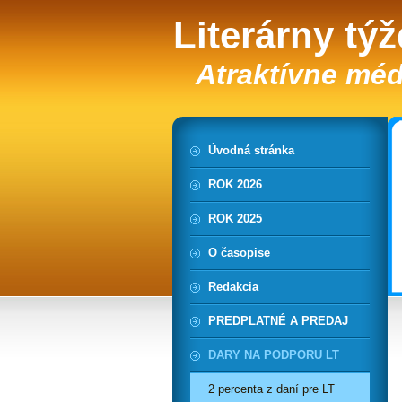
Literárny tý
Atraktívne méd
Úvodná stránka
ROK 2026
ROK 2025
O časopise
Redakcia
PREDPLATNÉ A PREDAJ
DARY NA PODPORU LT
2 percenta z daní pre LT