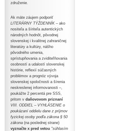
združenie.
Ak máte záujem podporiť
LITERÁRNY TÝŽDENNÍK –
ako
nositeľa a šíriteľa autentických
národných hodnôt, pôvodnej
slovenskej i kvalitnej zahraničnej
literatúry a kultúry, nášho
pôvodného umenia,
sprístupňovania a zviditeľňovania
osobností a udalostí slovenskej
histórie, reflexií súčasných
problémov a prognóz vývoja
slovenskej spoločnosti a šírenia
neskreslenej informovanosti –,
poukážte 2 percentá pre SSS,
pritom v
daňovovom priznaní
VIII. ODDIEL – VYHLÁSENIE o
poukázaní oddielu dane z príjmov
fyzickej osoby podľa zákona § 50
zákona
(na poslednej strane)
vyznačte x pred vetou
"súhlasím