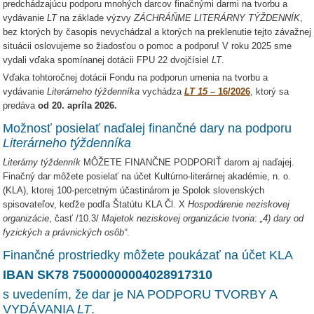
predchádzajúcu podporu mnohých darcov finačnými darmi na tvorbu a
vydávanie
LT
na základe výzvy
ZÁCHRÁŇME LITERÁRNY TÝŽDENNÍK
,
bez ktorých by časopis nevychádzal a ktorých na preklenutie tejto závažnej
situácii oslovujeme so žiadosťou o pomoc a podporu! V roku 2025 sme
vydali vďaka spomínanej dotácii FPU 22 dvojčísiel
LT
.
Vďaka tohtoročnej dotácii Fondu na podporun umenia na tvorbu a
vydávanie
Literárneho týždenníka
vychádza
LT 15
– 16/2026
, ktorý sa
predáva
od 20. apríla 2026.
Možnosť posielať naďalej finančné dary na podporu
Literárneho týždenníka
Literárny týždenník
MÔŽETE FINANČNE PODPORIŤ darom aj naďajej.
Finačný dar môžete posielať na účet Kultúrno-literárnej akadémie, n. o.
(KLA), ktorej 100-percetným účastinárom je Spolok slovenských
spisovateľov, keďže podľa Štatútu KLA Čl. X
Hospodárenie neziskovej
organizácie
, časť /10.3/
Majetok neziskovej organizácie tvoria
:
„4) dary od
fyzických a právnických osôb“
.
Finančné prostriedky môžete poukázať na účet KLA
IBAN SK78 75000000004028917310
s uvedením, že dar je NA PODPORU TVORBY A
VYDÁVANIA
LT
.