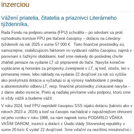
inzerciou
Vážení priatelia, čitatelia a priaznivci Literárneho
týždenníka,
Rada Fondu na podporu umenia (FPU) schválila – po odvolaní sa proti
rozhodnutiu komisie FPU pre tlačené časopisy – dotáciu na
Literárny
týždenník
na rok 2025 v sume 57 000 €. Tieto finančné prostriedky sú,
samozrejme, stabilizujúcim faktorom vo vydávaní nášho časopisu, najmä v
porovnaní s ťažkými obdobiami, keď sme niekedy do poslednej chvíle
zháňali peniaze na vydanie
LT
už pripravené do tlače. Navyše konečne
vyplácame aj honoráre za príspevky zverejnené v
LT
, aj keď, isteže, len v
primeranej miere, lebo náklady na vydanie 22 dvojčísel za rok sú vyššie
ako poskytnutá dotácia a vyžadujú si aj výnosy nadobúdané z predaja
a abonentského odberu
LT
, resp. finančné prostriedky získavané navyše –
z darov alebo inzercie. Preto aj naďalej privítame vašu podporu, ktorú sme
si vždy vážili a budeme vážiť.
V roku 2024, keď FPU nepridelil časopisu SSS nijakú dotáciu (takisto ako v
rokoch 2023 a 2024) a keď sa časopis nachádzal v najvážnejšom ohrození
od jeho vzniku v roku 1988, sa nám napriek tomu PODARILO VĎAKA
VAŠIM DAROM, inzercii a dotácii z Úradu vlády Slovenskej republiky v
sume 20-tisíc € vydať 22 dvojčísiel. Sme vďační za nezištnú minuloročnú i