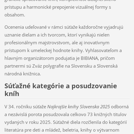
prístupu a harmonické prepojenie vizuálnej formy s
obsahom.
Ocenenia udeľované v rámci súťaže každoročne vyjadrujú
uznanie dielam a ich tvorcom, ktorí vynikajú nielen
profesionálnym majstrovstvom, ale aj inovatívnym
prístupom k umeleckej hodnote knihy. Vyhlasovateľom a
hlavným organizátorom podujatia je BIBIANA, pričom
partnermi sú Zväz polygrafie na Slovensku a Slovenská
národná knižnica.
Súťažné kategórie a posudzovanie
kníh
V 34. ročníku súťaže
Najkrajšie knihy Slovenska 2025
odborná
a nezávislá porota posudzovala celkovo 73 knižných titulov
vydaných v roku 2025. Súťažné diela rozčlenila do kategórií
literatúra pre deti a mládež, beletria, knihy o výtvarnom