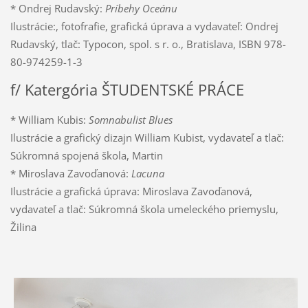
* Ondrej Rudavský:
Príbehy Oceánu
Ilustrácie:, fotofrafie, grafická úprava a vydavateľ: Ondrej
Rudavský, tlač: Typocon, spol. s r. o., Bratislava, ISBN 978-
80-974259-1-3
f/ Katergória ŠTUDENTSKÉ PRÁCE
* William Kubis:
Somnabulist Blues
Ilustrácie a grafický dizajn William Kubist, vydavateľ a tlač:
Súkromná spojená škola, Martin
* Miroslava Zavoďanová:
Lacuna
Ilustrácie a grafická úprava: Miroslava Zavoďanová,
vydavateľ a tlač: Súkromná škola umeleckého priemyslu,
Žilina