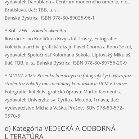
vydavateľ: Danubiana – Centrum moderného umenia, n.o.,
Bratislava, tlač: TBB, a. s.,
Banská Bystrica, ISBN 978-80-89025-96-1
* Kol.:
ZEN – zrkadlo okamihu
Ilustrácie: Ján Kudlička a Krzysztof Truszy, Fotografie:
kolektív a archív, grafická dizajn Pavel Choma a Robo Sokol,
vydavateľ: Spoločnosť Kolomana Sokola, Liptovský Mikuláš,
tlač. TBB, a. s., Banská Bystrica, ISBN 978-80-89756-20-9
*
MUUZA 2025: Ročenka literárnych a fotografických výstupov
študentov Fakulty masmediálnej komunikácie UCM v Trnave
Fotografie: kolektív, grafická úprava: Martin Klementis,
vydavateľ: Univerzita sv. Cyrila a Metoda, Trnava, tlač:
Vydavateľstvo Michala Vaška, Prešov, ISBN 978-80-572-
0570-8
d) Kategória VEDECKÁ A ODBORNÁ
LITERATÚRA