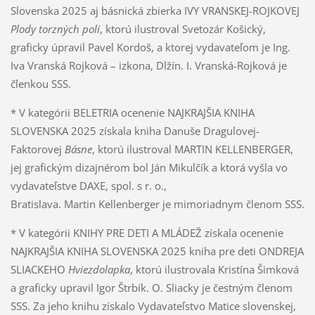
Slovenska 2025 aj básnická zbierka IVY VRANSKEJ-ROJKOVEJ
Plody torzných polí
, ktorú ilustroval Svetozár Košický,
graficky úpravil Pavel Kordoš, a ktorej vydavateľom je Ing.
Iva Vranská Rojková – izkona, Dlžín. I. Vranská-Rojková je
členkou SSS.
* V kategórii BELETRIA ocenenie NAJKRAJŠIA KNIHA
SLOVENSKA 2025 získala kniha Danuše Dragulovej-
Faktorovej
Básne
, ktorú ilustroval MARTIN KELLENBERGER,
jej grafickým dizajnérom bol Ján Mikulčík a ktorá vyšla vo
vydavateľstve DAXE, spol. s r. o.,
Bratislava. Martin Kellenberger je mimoriadnym členom SSS.
* V kategórii KNIHY PRE DETI A MLÁDEŽ získala ocenenie
NAJKRAJŠIA KNIHA SLOVENSKA 2025 kniha pre deti ONDREJA
SLIACKEHO
Hviezdolapka
, ktorú ilustrovala Kristína Šimková
a graficky upravil Igor Štrbík. O. Sliacky je čestným členom
SSS. Za jeho knihu získalo Vydavateľstvo Matice slovenskej,