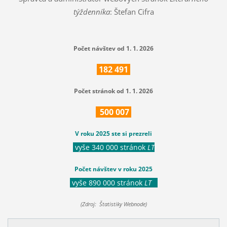
týždenníka
: Štefan Cifra
Počet návštev od 1. 1. 2026
182
491
Počet stránok od 1. 1. 2026
500
007
V roku 2025 ste si prezreli
vyše 340 000 stránok
LT
Počet návštev v roku 2025
vyše 890 000 stránok
LT
(Zdroj: Štatistiky Webnode)