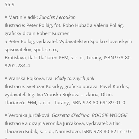
56-9
* Martin Vladik:
Zahalený erotikon
Ilustrácie: Peter Pollág, fot. Robo Hubač a Valéria Pollág,
grafický dizajn Robert Kucmen
a Peter Pollág, vydavateľ: Vydavateľstvo Spolku slovenských
spisovateľov, spol. s r. o.,
Bratislava, tlač: Tlačiareň P+M, s. r. o., Turany, ISBN 978-80-
8202-284-4
* Vranská Rojková, Iva:
Plody torzných polí
Ilustrácie: Svetozár Košický, grafická úprava: Pavel Kordoš,
vydavateľ: Ing. Iva Vranská Rojková – izkona, Dlžín,
Tlačiareň: P+M, s. r. o., Turany, ISBN 978-80-69189-01-0
* Veronika Jurčáková:
Gazzetta džedžina
:
BOOGIE-WOOGIE
Ilustrácie a dizajn Veronika Jurčáková, vydavateľ: a tlač:
Tlačiareň Kubík, s. r. o., Námestovo, ISBN 978-80-8217-107-