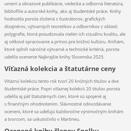
umení a obrazové publikácie, vedecká a odborná literatúra,
bibliofílie a autorské knihy, ako aj študentské práce. Knihy
hodnotila porota zložená z ilustrátorov, grafických
dizajnérov, výtvarných teoretikov a odborníkov z oblasti
polygrafie, ktorá posudzovala nielen ich vizuálnu kvalitu, ale
aj celkové spracovanie a prínos pre knižnú kultúru. Knihám,
ktoré splnili náročné výtvarné a technické kritériá, porota
udelila ocenenie Najkrajšie knihy Slovenska 2025.
Víťazná kolekcia a štatutárne ceny
Víťaznú kolekciu tento rok tvorí 20 knižných titulov a dve
študentské práce. Popri víťaznej kolekcii 20 titulov porota
udelila aj päť štatutárnych cien, ktoré sú spojené aj
s finančným ohodnotením. Slávnostné odovzdávanie
ocenení, ktoré sa udeľujú každoročne výnimočným knihám
a tvorcom, sa uskutočnilo v Martineu.
Ocenené knihy členov Spolku