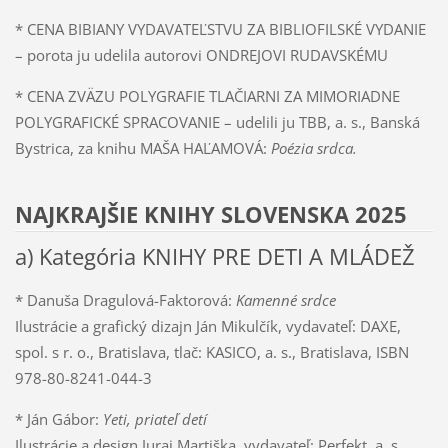
* CENA BIBIANY VYDAVATEĽSTVU ZA BIBLIOFILSKÉ VYDANIE
– porota ju udelila autorovi ONDREJOVI RUDAVSKÉMU
* CENA ZVÄZU POLYGRAFIE TLAČIARNI ZA MIMORIADNE
POLYGRAFICKÉ SPRACOVANIE – udelili ju TBB, a. s., Banská
Bystrica, za knihu MAŠA HAĽAMOVÁ:
Poézia srdca.
NAJKRAJŠIE KNIHY SLOVENSKA 2025
a) Kategória KNIHY PRE DETI A MLÁDEŽ
* Danuša Dragulová-Faktorová:
Kamenné srdce
Ilustrácie a grafický dizajn Ján Mikulčík, vydavateľ: DAXE,
spol. s r. o., Bratislava, tlač: KASICO, a. s., Bratislava, ISBN
978-80-8241-044-3
* Ján Gábor:
Yeti, priateľ detí
Ilustrácie a design Juraj Martiška, vydavateľ: Perfekt, a. s.,