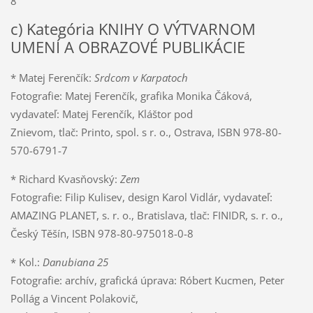
8
c) Kategória KNIHY O VÝTVARNOM
UMENÍ A OBRAZOVÉ PUBLIKÁCIE
* Matej Ferenčík:
Srdcom v Karpatoch
Fotografie: Matej Ferenčík, grafika Monika Čáková,
vydavateľ: Matej Ferenčík, Kláštor pod
Znievom, tlač: Printo, spol. s r. o., Ostrava, ISBN 978-80-
570-6791-7
* Richard Kvasňovský:
Zem
Fotografie: Filip Kulisev, design Karol Vidlár, vydavateľ:
AMAZING PLANET, s. r. o., Bratislava, tlač: FINIDR, s. r. o.,
Český Těšín, ISBN 978-80-975018-0-8
* Kol.:
Danubiana 25
Fotografie: archív, grafická úprava: Róbert Kucmen, Peter
Pollág a Vincent Polakovič,