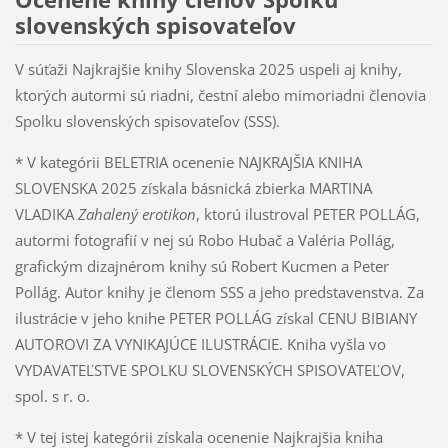
slovenských spisovateľov
V súťaži Najkrajšie knihy Slovenska 2025 uspeli aj knihy,
ktorých autormi sú riadni, čestní alebo mimoriadni členovia
Spolku slovenských spisovateľov (SSS).
* V kategórii BELETRIA ocenenie NAJKRAJŠIA KNIHA
SLOVENSKA 2025 získala básnická zbierka MARTINA
VLADIKA
Zahalený erotikon
, ktorú ilustroval PETER POLLÁG,
autormi fotografií v nej sú Robo Hubač a Valéria Pollág,
grafickým dizajnérom knihy sú Robert Kucmen a Peter
Pollág. Autor knihy je členom SSS a jeho predstavenstva. Za
ilustrácie v jeho knihe PETER POLLÁG získal CENU BIBIANY
AUTOROVI ZA VYNIKAJÚCE ILUSTRÁCIE. Kniha vyšla vo
VYDAVATEĽSTVE SPOLKU SLOVENSKÝCH SPISOVATEĽOV,
spol. s r. o.
* V tej istej kategórii získala ocenenie Najkrajšia kniha