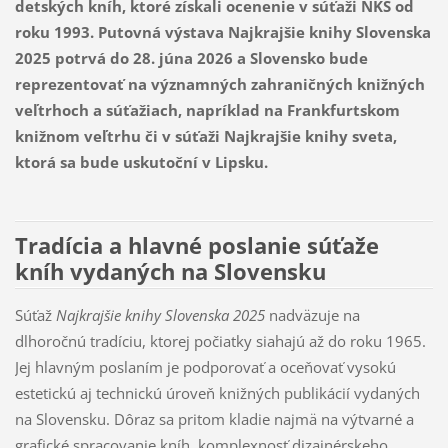
detských kníh, ktoré získali ocenenie v súťaži NKS od
roku 1993. Putovná výstava Najkrajšie knihy Slovenska
2025 potrvá do 28. júna 2026 a Slovensko bude
reprezentovať na významných zahraničných knižných
veľtrhoch a súťažiach, napríklad na Frankfurtskom
knižnom veľtrhu či v súťaži Najkrajšie knihy sveta,
ktorá sa bude uskutoční v Lipsku.
Tradícia a hlavné poslanie súťaže
kníh vydaných na Slovensku
Súťaž
Najkrajšie knihy Slovenska 2025
nadväzuje na
dlhoročnú tradíciu, ktorej počiatky siahajú až do roku 1965.
Jej hlavným poslaním je podporovať a oceňovať vysokú
estetickú aj technickú úroveň knižných publikácií vydaných
na Slovensku. Dôraz sa pritom kladie najmä na výtvarné a
grafické spracovanie kníh, komplexnosť dizajnérskeho