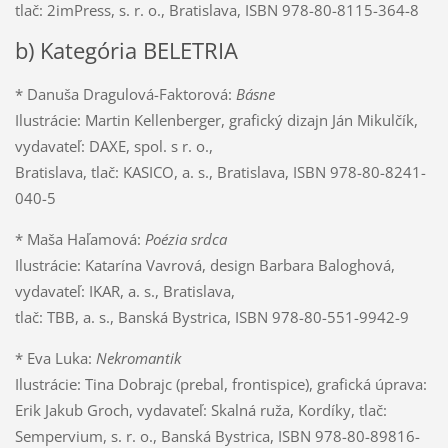
tlač: 2imPress, s. r. o., Bratislava, ISBN 978-80-8115-364-8
b) Kategória BELETRIA
* Danuša Dragulová-Faktorová:
Básne
Ilustrácie: Martin Kellenberger, grafický dizajn Ján Mikulčík,
vydavateľ: DAXE, spol. s r. o.,
Bratislava, tlač: KASICO, a. s., Bratislava, ISBN 978-80-8241-
040-5
* Maša Haľamová:
Poézia srdca
Ilustrácie: Katarína Vavrová, design Barbara Baloghová,
vydavateľ: IKAR, a. s., Bratislava,
tlač: TBB, a. s., Banská Bystrica, ISBN 978-80-551-9942-9
* Eva Luka:
Nekromantik
Ilustrácie: Tina Dobrajc (prebal, frontispice), grafická úprava:
Erik Jakub Groch, vydavateľ: Skalná ruža, Kordíky, tlač:
Sempervium, s. r. o., Banská Bystrica, ISBN 978-80-89816-