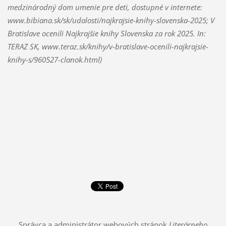
medzinárodný dom umenie pre deti, dostupné v internete:
www.bibiana.sk/sk/udalosti/najkrajsie-knihy-slovenska-2025; V
Bratislave ocenili Najkrajšie knihy Slovenska za rok 2025. In:
TERAZ SK, www.teraz.sk/knihy/v-bratislave-ocenili-najkrajsie-
knihy-s/960527-clanok.html)
Správca a administrátor webových stránok
Literárneho