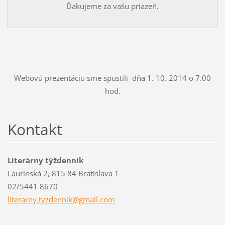
Ďakujeme za vašu priazeň.
Webovú prezentáciu sme spustili dňa 1. 10. 2014 o 7.00
hod.
Kontakt
Literárny týždenník
Laurinská 2, 815 84 Bratislava 1
02/5441 8670
literarn
y.tyzden
nik@gmai
l.com