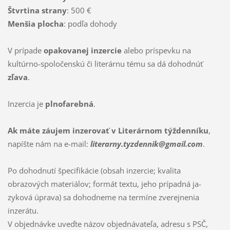
Štvrtina strany
: 500 €
Menšia plocha
: podľa dohody
V prípade
opakovanej inzercie
alebo príspevku na
kultúrno-spoločenskú či literárnu tému sa dá dohodnúť
zľava
.
Inzercia je
plnofarebná
.
Ak máte záujem inzerovať v Li­terárnom týždenníku
,
napíšte nám na e-mail:
literarny.tyzdennik@gmail.com
.
Po dohodnutí špecifikácie (obsah inzercie; kva­lita
obrazových materiálov; formát textu, jeho prípadná ja­
zyková úprava) sa dohodneme na termíne zverejnenia
inzerátu.
V objednávke uveďte názov objednávateľa, adresu s PSČ,