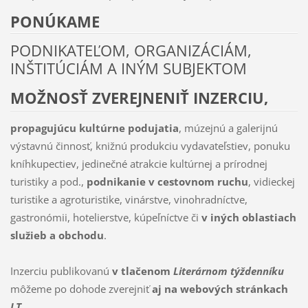
PONÚKAME
PODNIKATEĽOM, ORGANIZÁCIÁM,
INŠTITÚCIÁM A INÝM SUBJEKTOM
MOŽNOSŤ ZVEREJNENIŤ INZERCIU
,
propagujúcu kultúrne podujatia
, múzejnú a galerijnú
výstavnú činnosť, kniž­nú produkciu vydavateľstiev, ponuku
kníhkupectiev, jedinečné atrakcie kultúrnej a prírodnej
turistiky a pod.,
podnikanie v cestovnom ruchu
, vidieckej
turistike a agroturistike, vinárstve, vino­hrad­níctve,
gastronómii, hotelierstve, kúpeľníctve či
v iných oblastiach
služieb a obchodu
.
Inzerciu publikovanú
v tlačenom
Literárnom týždenníku
môžeme po dohode zverejniť
aj na webových stránkach
LT
.