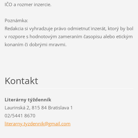
IČO a rozmer inzercie.
Poznámka:
Redakcia si vy­hra­dzuje právo odmietnuť inzerát, ktorý by bol
v rozpore s hodnotovým zameraním ča­sopisu alebo etickým
konaním či dobrými mravmi.
Kontakt
Literárny týždenník
Laurinská 2, 815 84 Bratislava 1
02/5441 8670
literarn
y.tyzden
nik@gmai
l.com