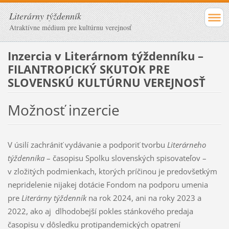
Literárny týždenník
Atraktívne médium pre kultúrnu verejnosť
Inzercia v Literárnom týždenníku –
FILANTROPICKÝ SKUTOK PRE
SLOVENSKÚ KULTÚRNU VEREJNOSŤ
Možnosť inzercie
V úsilí zachrániť vydávanie a podporiť tvorbu
Literárneho
týždenníka
– časopisu Spolku sloven­ských spisovateľov –
v zložitých podmienkach, ktorých príčinou je predovšetkým
nepridelenie nijakej dotácie Fondom na podporu umenia
pre
Literárny týždenník
na rok 2024, ani na roky 2023 a
2022, ako aj dlhodobejší pokles stánkového predaja
časopisu v dôsledku protipandemických opatrení