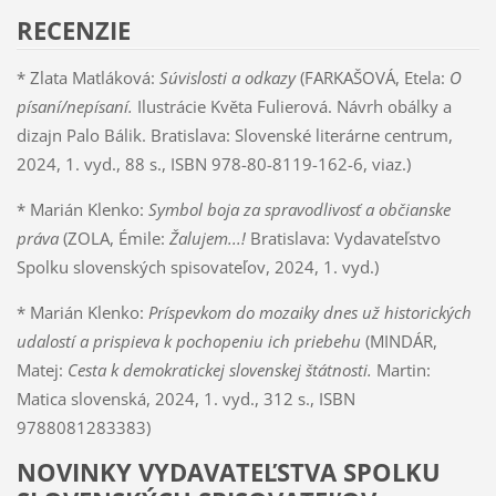
RECENZIE
* Zlata Matláková:
Súvislosti a odkazy
(FARKAŠOVÁ, Etela:
O
písaní/nepísaní.
Ilustrácie Květa Fulierová. Návrh obálky a
dizajn Palo Bálik. Bratislava: Slovenské literárne centrum,
2024, 1. vyd., 88 s., ISBN 978-80-8119-162-6, viaz.)
* Marián Klenko:
Symbol boja za spravodlivosť a občianske
práva
(ZOLA, Émile:
Žalujem...!
Bratislava: Vydavateľstvo
Spolku slovenských spisovateľov, 2024, 1. vyd.)
* Marián Klenko:
Príspevkom do mozaiky dnes už historických
udalostí a prispieva k pochopeniu ich priebehu
(MINDÁR,
Matej:
Cesta k demokratickej slovenskej štátnosti.
Martin:
Matica slovenská, 2024, 1. vyd., 312 s., ISBN
9788081283383)
NOVINKY VYDAVATEĽSTVA SPOLKU