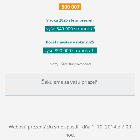
500
007
V roku 2025 ste si prezreli
vyše 340 000 stránok
LT
Počet návštev v roku 2025
vyše 890 000 stránok
LT
(Zdroj: Štatistiky Webnode)
Ďakujeme za vašu priazeň.
Webovú prezentáciu sme spustili dňa 1. 10. 2014 o 7.00
hod.