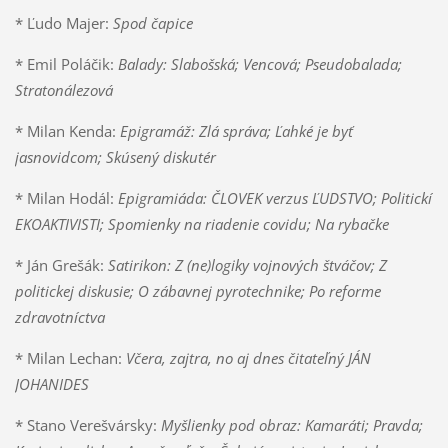
* Ľudo Majer:
Spod čapice
* Emil Poláčik:
Balady: Slabošská; Vencová; Pseudobalada;
Stratonálezová
* Milan Kenda:
Epigramáž: Zlá správa; Ľahké je byť
jasnovidcom; Skúsený diskutér
* Milan Hodál:
Epigramiáda:
ČLOVEK verzus ĽUDSTVO; Politickí
EKOAKTIVISTI; Spomienky na riadenie covidu; Na rybačke
* Ján Grešák:
Satirikon: Z (ne)logiky vojnových štváčov; Z
politickej diskusie; O zábavnej pyrotechnike; Po reforme
zdravotníctva
* Milan Lechan:
Včera, zajtra, no aj dnes čitateľný JÁN
JOHANIDES
* Stano Verešvársky:
Myšlienky pod obraz: Kamaráti; Pravda;