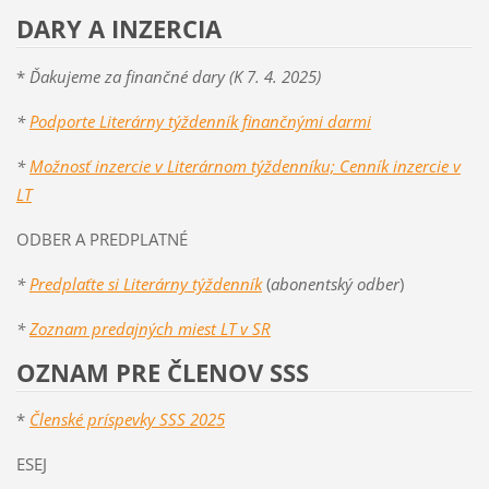
DARY A INZERCIA
*
Ďakujeme za finančné d
ary (K 7. 4. 2025)
*
Podporte Literárny týždenník fina
nčnými darmi
*
Možnosť inzercie v Literárnom týždenníku; Cenník inzercie v
LT
ODBER A PREDPLATNÉ
*
Predplaťte si Literárny týždenník
(
abonentský odber
)
*
Zoznam predajných miest LT v SR
OZNAM PRE ČLENOV SSS
*
Členské príspevky SSS 2025
ESEJ