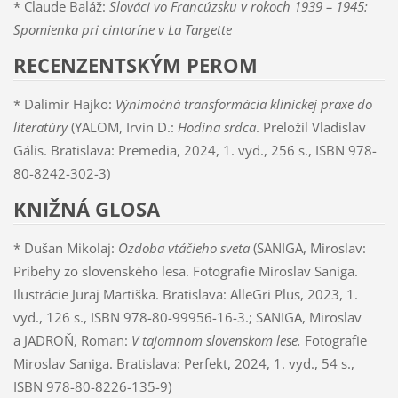
* Claude Baláž:
Slováci vo Francúzsku v rokoch 1939 – 1945:
Spomienka pri cintoríne v La Targette
RECENZENTSKÝM PEROM
* Dalimír Hajko:
Výnimočná transformácia klinickej praxe do
literatúry
(YALOM, Irvin D.:
Hodina srdca
. Preložil Vladislav
Gális. Bratislava: Premedia, 2024, 1. vyd., 256 s., ISBN 978-
80-8242-302-3)
KNIŽNÁ GLOSA
* Dušan Mikolaj:
Ozdoba vtáčieho sveta
(SANIGA, Miroslav:
Príbehy zo slovenského lesa. Fotografie Miroslav Saniga.
Ilustrácie Juraj Martiška. Bratislava: AlleGri Plus, 2023, 1.
vyd., 126 s., ISBN 978-80-99956-16-3.; SANIGA, Miroslav
a JADROŇ, Roman:
V tajomnom slovenskom lese.
Fotografie
Miroslav Saniga. Bratislava: Perfekt, 2024, 1. vyd., 54 s.,
ISBN 978-80-8226-135-9)