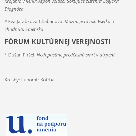
Krajania v liehu; Aspoň voľačo; Šokujúce zistenie; Logicky;
Diagnóza
* Eva Jarábková-Chabadová:
Možno je to tak: Všetko o
chudnutí; Smetiská
FÓRUM KULTÚRNEJ VEREJNOSTI
* Dušan Piršel:
Nedopusťme predčasnú smrť v utrpení
Kresby: Ľubomír Kotrha