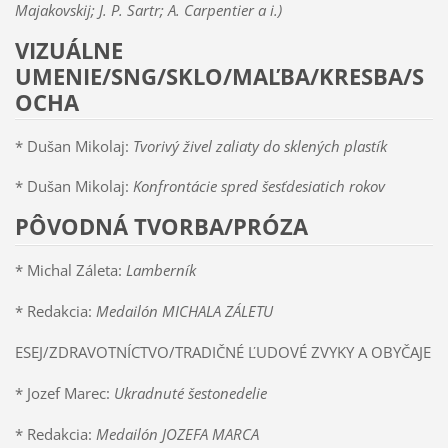
Majakovskij; J. P. Sartr; A. Carpentier a i.)
VIZUÁLNE
UMENIE/SNG/SKLO/MAĽBA/KRESBA/S
OCHA
* Dušan Mikolaj:
Tvorivý živel zaliaty do sklených plastík
* Dušan Mikolaj:
Konfrontácie spred šesťdesiatich rokov
PÔVODNÁ TVORBA/PRÓZA
* Michal Záleta:
Lamberník
* Redakcia:
Medailón MICHALA ZÁLETU
ESEJ/ZDRAVOTNÍCTVO/TRADIČNÉ ĽUDOVÉ ZVYKY A OBYČAJE
* Jozef Marec:
Ukradnuté šestonedelie
* Redakcia:
Medailón
JOZEFA MARCA