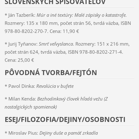
SLOVENSKÝCH SPISOVATEĽOV
* Ján Tazberík:
Múr a iné textúry: Malé zápisky o katastrofe.
Rozmery: 135 x 180 mm, počet strán 56, tvrdá väzba, ISBN
978-80-8202-270-7. Cena: 11,90 €
* Jurij Tyňanov:
Smrť veľvyslanca
. Rozmery: 151 x 216 mm,
počet strán 624, tvrdá väzba, ISBN 978-80-8202-271-4.
Cena: 25,00 €
PÔVODNÁ TVORBA/FEJTÓN
* Pavol Dinka:
Revolúcia v bufete
* Milan Kenda:
Bezhodinkový človek hľadá vežu (Z
nostalgických spomienok)
ESEJ/FILOZOFIA/DEJINY/OSOBNOSTI
* Miroslav Pius:
Dejiny duše a pamäť zrkadla