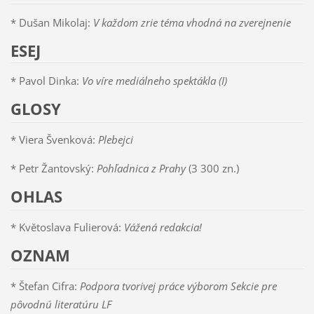
* Dušan Mikolaj:
V každom zrie téma vhodná na zverejnenie
ESEJ
* Pavol Dinka:
Vo víre mediálneho spektákla (I)
GLOSY
* Viera Švenková:
Plebejci
* Petr Žantovský:
Pohľadnica z Prahy
(3 300 zn.)
OHLAS
* Květoslava Fulierová:
Vážená redakcia!
OZNAM
* Štefan Cifra:
Podpora tvorivej práce výborom Sekcie pre
pôvodnú literatúru LF