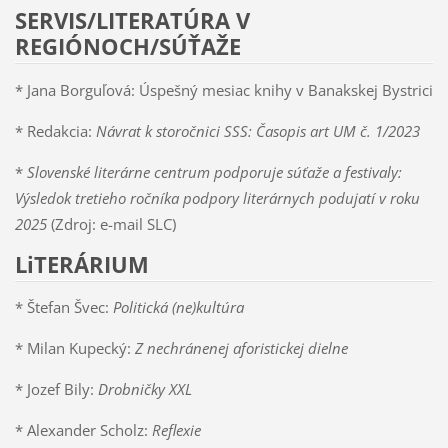
SERVIS/LITERATÚRA V
REGIÓNOCH/SÚŤAŽE
* Jana Borguľová: Úspešný mesiac knihy v Banakskej Bystrici
* Redakcia:
Návrat k storočnici SSS: Časopis art UM č. 1/2023
*
Slovenské literárne centrum podporuje súťaže a festivaly:
Výsledok tretieho ročníka podpory literárnych podujatí v roku
2025
(Zdroj: e-mail SLC)
LiTERÁRIUM
* Štefan Švec:
Politická (ne)kultúra
* Milan Kupecký:
Z nechránenej aforistickej dielne
* Jozef Bily:
Drobničky XXL
* Alexander Scholz:
Reflexie