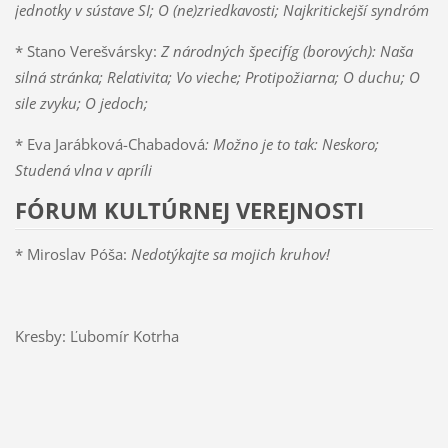
jednotky v sústave SI; O (ne)zriedkavosti; Najkritickejší syndróm
* Stano Verešvársky:
Z národných špecifíg (borových): Naša
silná stránka; Relativita; Vo vieche; Protipožiarna; O duchu; O
sile zvyku; O jedoch;
* Eva Jarábková-Chabadová
: Možno je to tak: Neskoro;
Studená vlna v apríli
FÓRUM KULTÚRNEJ VEREJNOSTI
* Miroslav Póša:
Nedotýkajte sa mojich kruhov!
Kresby: Ľubomír Kotrha