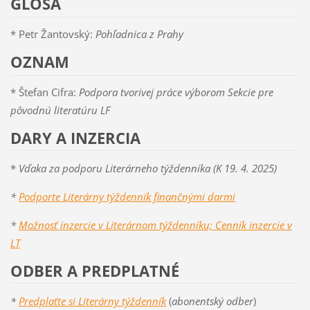
GLOSA
* Petr Žantovský:
Pohľadnica z Prahy
OZNAM
* Štefan Cifra:
Podpora tvorivej práce výborom Sekcie pre
pôvodnú literatúru LF
DARY A INZERCIA
*
Vďaka za podporu Literárneho týždenníka (K 19. 4. 2025)
*
Podporte Literárny týždenník finančnými darmi
*
Možnosť inzercie v Literárnom týždenníku; Cenník inzercie v
LT
ODBER A PREDPLATNÉ
*
Predplaťte si Literárny týždenník
(
abonentský odber
)