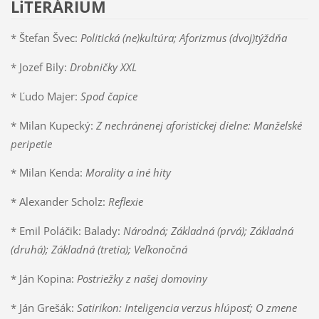
LiTERÁRIUM
* Štefan Švec:
Politická (ne)kultúra;
Aforizmus (dvoj)týždňa
* Jozef Bily:
Drobničky XXL
* Ľudo Majer:
Spod čapice
* Milan Kupecký:
Z nechránenej aforistickej dielne: Manželské
peripetie
* Milan Kenda:
Morality a iné hity
* Alexander Scholz:
Reflexie
* Emil Poláčik: Balady:
Národná; Základná (prvá); Základná
(druhá); Základná (tretia); Veľkonočná
* Ján Kopina:
Postriežky z našej domoviny
* Ján Grešák:
Satirikon: Inteligencia verzus hlúposť; O zmene