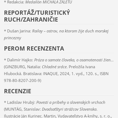
* Redakcia:
Medailón MICHALA ZÁLETU
REPORTÁŽ/TURISTICKÝ
RUCH/ZAHRANIČIE
* Dušan Jarina:
Railay – ostrov, na ktorom žije duch morskej
princezny
PEROM RECENZENTA
* Dalimír Hajko:
Próza o samote človeka, o osamotenosti žien...
(GINZBURG, Natalia:
Chladné srdce
. Preložila Ivana
Hlubocká. Bratislava: INAQUE, 2024, 1. vyd., 120. s., ISBN
978-80-8207-200-9)
RECENZIE
* Ladislav Hrubý:
Povesti a príbehy o slovenských vrchoch
(MUNTÁG, Stanislav:
Dvadsaťštyri strážcov Slovenska
.
Ilustrácie Ján Kurinec. Martin, Vydavateľstvo A-knihy, s. r. o.,