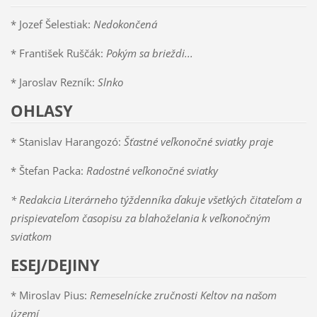
* Jozef Šelestiak:
Nedokončená
* František Ruščák:
Pokým sa brieždi...
* Jaroslav Rezník:
Slnko
OHLASY
* Stanislav Harangozó:
Šťastné veľkonočné sviatky praje
* Štefan Packa:
Radostné veľkonočné sviatky
* Redakcia Literárneho týždenníka ďakuje všetkých čitateľom a
prispievateľom časopisu za blahoželania k veľkonočným
sviatkom
ESEJ/DEJINY
* Miroslav Pius:
Remeselnícke zručnosti Keltov na našom
území