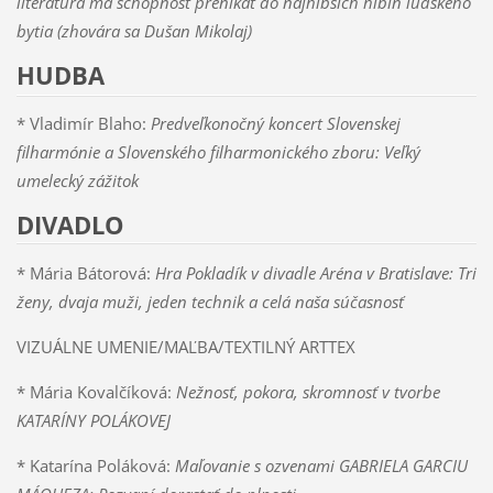
literatúra má schopnosť prenikať do najhlbších hlbín ľudského
bytia (zhovára sa Dušan Mikolaj)
HUDBA
* Vladimír Blaho:
Predveľkonočný koncert Slovenskej
filharmónie a Slovenského filharmonického zboru: Veľký
umelecký zážitok
DIVADLO
* Mária Bátorová:
Hra Pokladík v divadle Aréna v Bratislave: Tri
ženy, dvaja muži, jeden technik a celá naša súčasnosť
VIZUÁLNE UMENIE/MAĽBA/TEXTILNÝ ARTTEX
* Mária Kovalčíková:
Nežnosť, pokora, skromnosť v tvorbe
KATARÍNY POLÁKOVEJ
* Katarína Poláková:
Maľovanie s ozvenami GABRIELA GARCIU