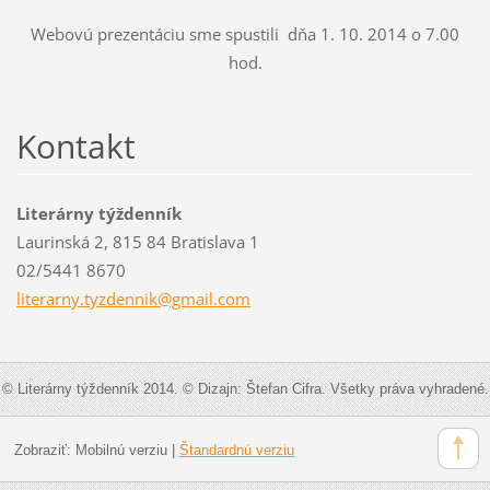
Webovú prezentáciu sme spustili dňa 1. 10. 2014 o 7.00
hod.
Kontakt
Literárny týždenník
Laurinská 2, 815 84 Bratislava 1
02/5441 8670
literarn
y.tyzden
nik@gmai
l.com
© Literárny týždenník 2014. © Dizajn: Štefan Cifra. Všetky práva vyhradené.
Zobraziť:
Mobilnú verziu
|
Štandardnú verziu