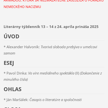
ARMÁDOU, KTORÁ SA NEZMAZATEĽNE ZASLÚŽILA O PORÁŽKU
NEMECKÉHO NACIZMU
Literárny týždenník 13 – 14 z 24. apríla prináša 2025
ÚVOD
* Alexander Halvoník:
Tvorivá sloboda prebýva v umelcovi
samom
ESEJ
* Pavol Dinka:
Vo víre mediálneho spektákla
(II)
(Dokončenie z
minulého čísla)
OHLAS
* Ján Maršálek:
Časopis o literatúre a spoločnosti