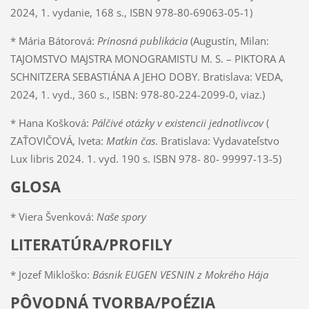
2024, 1. vydanie, 168 s., ISBN 978-80-69063-05-1)
* Mária Bátorová:
Prínosná publikácia
(Augustín, Milan:
TAJOMSTVO MAJSTRA MONOGRAMISTU M. S. – PIKTORA A
SCHNITZERA SEBASTIÁNA A JEHO DOBY. Bratislava: VEDA,
2024, 1. vyd., 360 s., ISBN: 978-80-224-2099-0, viaz.)
* Hana Košková:
Pálčivé otázky v existencii jednotlivcov
(
ZAŤOVIČOVÁ, Iveta:
Matkin čas
. Bratislava: Vydavateľstvo
Lux libris 2024. 1. vyd. 190 s. ISBN 978- 80- 99997-13-5)
GLOSA
* Viera Švenková:
Naše spory
LITERATÚRA/PROFILY
* Jozef Mikloško:
Básnik EUGEN VESNIN z Mokrého Hája
PÔVODNÁ TVORBA/POÉZIA