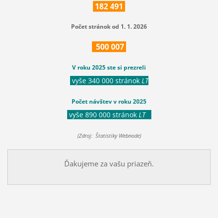
182
491
Počet stránok od 1. 1. 2026
500
007
V roku 2025 ste si prezreli
vyše 340 000 stránok
LT
Počet návštev v roku 2025
vyše 890 000 stránok
LT
(Zdroj: Štatistiky Webnode)
Ďakujeme za vašu priazeň.