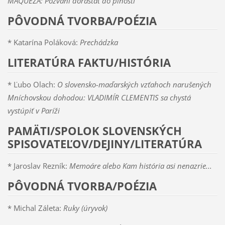
MÁQUEZA: Pozvaní dorastať do plnosti
PÔVODNÁ TVORBA/POÉZIA
* Katarína Poláková:
Prechádzka
LITERATÚRA FAKTU/HISTÓRIA
* Ľubo Olach:
O slovensko-maďarských vzťahoch narušených
Mníchovskou dohodou: VLADIMÍR CLEMENTIS sa chystá
vystúpiť v Paríži
PAMÄTI/SPOLOK SLOVENSKÝCH
SPISOVATEĽOV/DEJINY/LITERATÚRA
* Jaroslav Rezník:
Memoáre alebo Kam história asi nenazrie...
PÔVODNÁ TVORBA/POÉZIA
* Michal Záleta:
Ruky (úryvok)