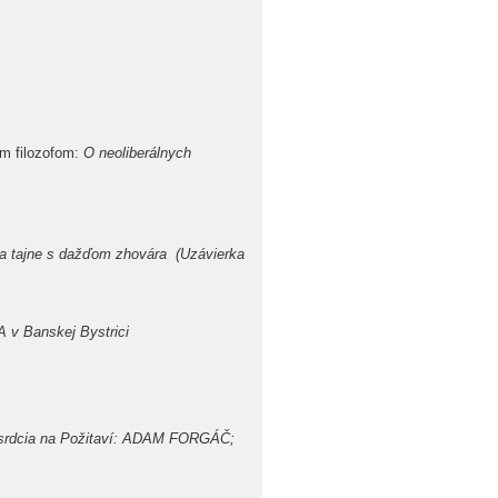
m filozofom:
O neoliberálnych
a tajne s dažďom zhovára (Uzávierka
 v Banskej Bystrici
je srdcia na Požitaví: ADAM FORGÁČ;