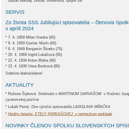
* Dušan Mikolaj:
Drotári Slovenska, spojte sa!
SERVIS
Zo života SSS Jubilujúci spisovatelia – členovia Spol
v apríli 2024
* 7. 4. 1959 Milan Vranka (65)
* 9. 4. 1959 Gustáv Murín (65)
* 9. 4. 1949 Benjamín Škreko (75)
* 20. 4. 1969 Ingrid Lukáčová (55)
* 22. 4. 1934 Anton Blaha (90)
* 23. 4. 1939 Viera Benková (85)
Srdečne blahoželáme!
AKTUALITY
* Ružena Šípková:
Stretnutie s MARTINOM SARVAŠOM v Knižnici Juraja 
cyranovskej pozície
* Lukáš Perný:
Dve výročia spisovateľa LADISLAVA MŇAČKA
*
Hodiny lietania ETELY FARKAŠOVEJ v nemeckom preklade
NOVINKY ČLENOV SPOLKU SLOVENSKÝCH SPIS