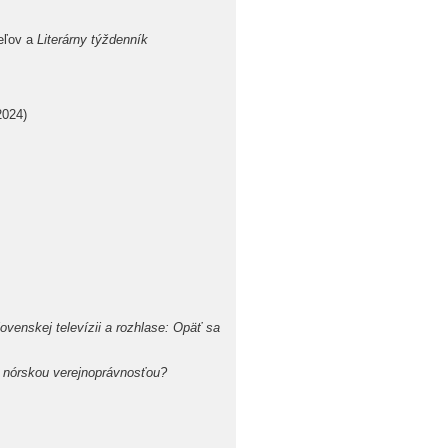
eľov a
Literárny týždenník
2024)
venskej televízii a rozhlase: Opäť sa
s nórskou verejnoprávnosťou?