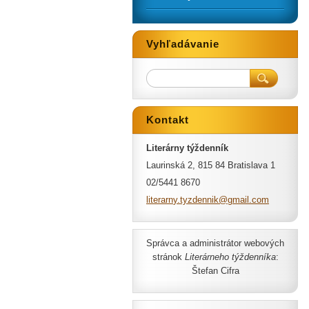
Vyhľadávanie
Kontakt
Literárny týždenník
Laurinská 2, 815 84 Bratislava 1
02/5441 8670
literarn
y.tyzden
nik@gmai
l.com
Správca a administrátor webových
stránok
Literárneho týždenníka
:
Štefan Cifra