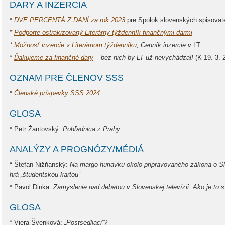
DARY A INZERCIA
*
DVE PERCENTÁ Z DANÍ za rok 2023
pre Spolok slovenských spisovat
*
Podporte ostrakizovaný Literárny týždenník finančnými darmi
*
Možnosť inzercie v Literárnom týždenníku
; Cenník inzercie v
LT
*
Ďakujeme za finančné dary
– bez nich by LT už nevychádzal!
(K 19. 3. 
OZNAM PRE ČLENOV SSS
*
Členské príspevky SSS 2024
GLOSA
* Petr Žantovský:
Pohľadnica z Prahy
ANALÝZY A PROGNÓZY/MÉDIÁ
*
Štefan Nižňanský:
Na margo huriavku okolo pripravovaného zákona o Slo
hrá „študentskou kartou“
* Pavol Dinka:
Zamyslenie nad debatou v Slovenskej televízii: Ako je to 
GLOSA
* Viera Švenková:
„Postsedliaci“?