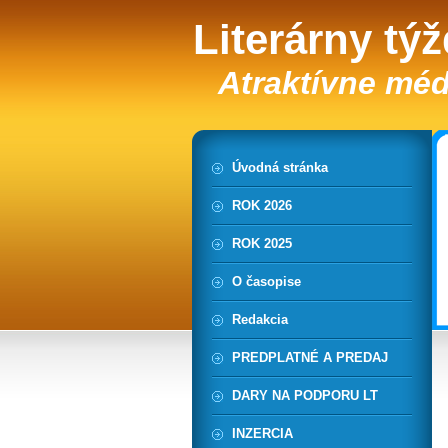
Literárny tý
Atraktívne méd
Úvodná stránka
ROK 2026
ROK 2025
O časopise
Redakcia
PREDPLATNÉ A PREDAJ
DARY NA PODPORU LT
INZERCIA