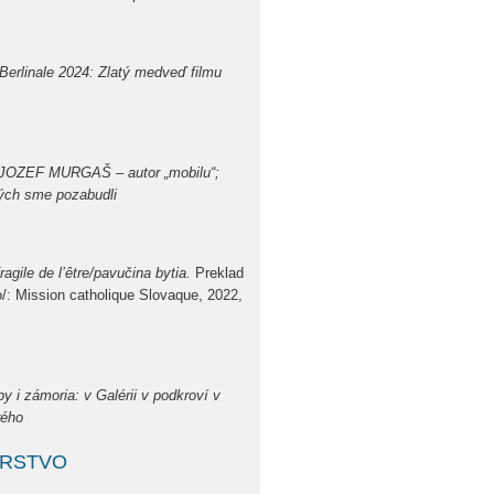
Berlinale 2024: Zlatý medveď filmu
 JOZEF MURGAŠ – autor „mobilu“;
ých sme pozabudli
fragile de l’être/pavučina bytia.
Preklad
o/: Mission catholique Slovaque, 2022,
 i zámoria: v Galérii v podkroví v
rého
ÁRSTVO