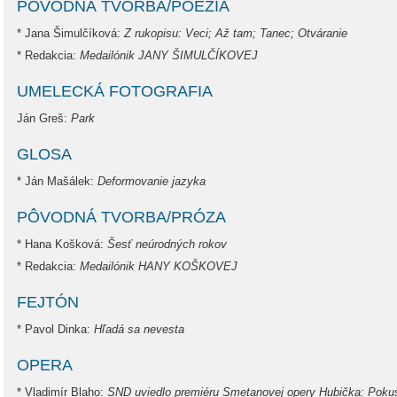
PÔVODNÁ TVORBA/POÉZIA
* Jana Šimulčíková:
Z rukopisu: Veci; Až tam; Tanec; Otváranie
* Redakcia:
Medailónik JANY ŠIMULČÍKOVEJ
UMELECKÁ FOTOGRAFIA
Ján Greš:
Park
GLOSA
* Ján Mašálek:
Deformovanie jazyka
PÔVODNÁ TVORBA/PRÓZA
* Hana Košková:
Šesť neúrodných rokov
* Redakcia:
Medailónik HANY KOŠKOVEJ
FEJTÓN
* Pavol Dinka:
Hľadá sa nevesta
OPERA
* Vladimír Blaho:
SND uviedlo premiéru Smetanovej opery Hubička: Pokus