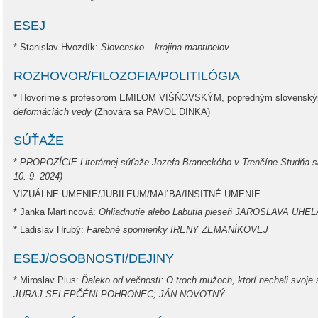
ESEJ
* Stanislav Hvozdík:
Slovensko – krajina mantinelov
ROZHOVOR/FILOZOFIA/POLITILÓGIA
* Hovoríme s profesorom EMILOM VIŠŇOVSKÝM, popredným slovenský
deformáciách vedy
(Zhovára sa PAVOL DINKA)
SÚŤAŽE
*
PROPOZÍCIE Literárnej súťaže Jozefa Braneckého v Trenčíne Studňa s
10. 9. 2024)
VIZUÁLNE UMENIE/JUBILEUM/MAĽBA/INSITNÉ UMENIE
* Janka Martincová:
Ohliadnutie alebo Labutia pieseň JAROSLAVA UHELA
* Ladislav Hrubý:
Farebné spomienky IRENY ZEMANÍKOVEJ
ESEJ/OSOBNOSTI/DEJINY
* Miroslav Pius:
Ďaleko od večnosti: O troch mužoch, ktorí nechali svo
JURAJ SELEPČÉNI-POHRONEC; JÁN NOVOTNÝ