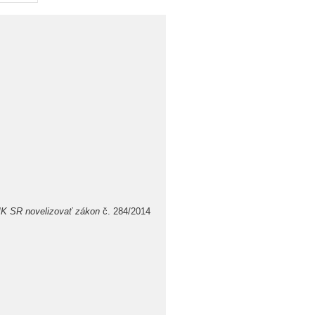
 MK SR novelizovať zákon
č. 284/2014