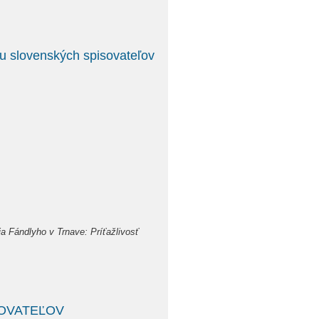
ku slovenských spisovateľov
Fándlyho v Trnave: Príťažlivosť
OVATEĽOV