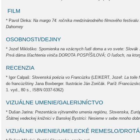
FILM
* Pavol Dinka:
Na margo 74. ročníka medzinárodného filmového festivalu 
Dahomey
OSOBNOSTI/DEJINY
* Jozef Mikloško:
Spomienka na vzácnych ľudí doma a vo svete: Slovák
Prvá dáma šľachtenia viniča DOROTA POSPÍŠILOVÁ; O ľuďoch, na ktor
RECENZIA
* Igor Calpaš:
Slovenská poézia vo Francúzku
(LEIKERT, Jozef:
La toile 
do francúzštiny Jana Boxberger. Ilustrácie Ján Zoričák. Paríž /Francúzsk
1. vyd., 80 s., ISBN 0337-6362)
VIZUÁLNE UMENIE/GALERIJNÍCTVO
* Dušan Jarina:
Prezentácia výtvarného umenia regiónu, Slovenska, Európy
Štátnej vedeckej knižnici v Banskej Bystrici: Nesieme v sebe mnoho dob
VIZUÁLNE UMENIE/UMELECKÉ REMESLO/DROT