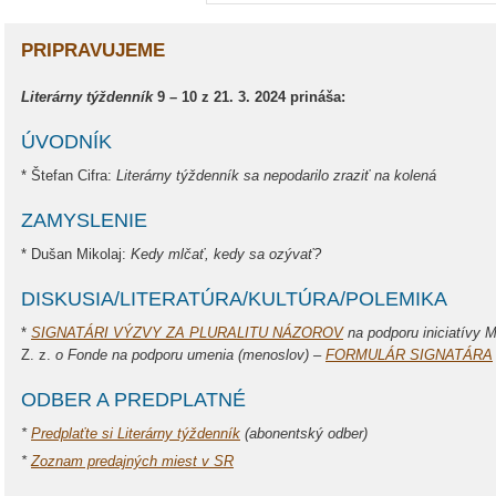
PRIPRAVUJEME
Literárny týždenník
9 – 10 z 21. 3. 2024 prináša:
ÚVODNÍK
* Štefan Cifra:
Literárny týždenník sa nepodarilo zraziť na kolená
ZAMYSLENIE
* Dušan Mikolaj:
Kedy mlčať, kedy sa ozývať?
DISKUSIA/LITERATÚRA/KULTÚRA/POLEMIKA
*
SIGNATÁRI VÝZVY ZA PLURALITU NÁZOROV
na podporu iniciatívy
Z. z.
o Fonde na podporu umenia (menoslov) –
FORMULÁR SIGNATÁRA
ODBER A PREDPLATNÉ
*
Predplaťte si Literárny týždenník
(abonentský odber)
*
Zoznam predajných miest v SR