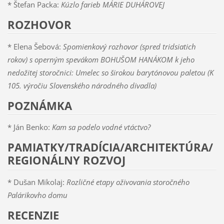
* Štefan Packa:
Kúzlo farieb MÁRIE DUHÁROVEJ
ROZHOVOR
* Elena Šebová:
Spomienkový rozhovor (spred tridsiatich
rokov) s operným spevákom BOHUŠOM HANÁKOM k jeho
nedožitej storočnici: Umelec so širokou barytónovou paletou (K
105. výročiu Slovenského národného divadla)
POZNÁMKA
* Ján Benko:
Kam sa podelo vodné vtáctvo?
PAMIATKY/TRADÍCIA/ARCHITEKTÚRA/
REGIONÁLNY ROZVOJ
* Dušan Mikolaj:
Rozličné etapy oživovania storočného
Palárikovho domu
RECENZIE