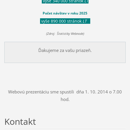
vyše 340 000 stránok
LT
Počet návštev v roku 2025
vyše 890 000 stránok
LT
(Zdroj: Štatistiky Webnode)
Ďakujeme za vašu priazeň.
Webovú prezentáciu sme spustili dňa 1. 10. 2014 o 7.00
hod.
Kontakt