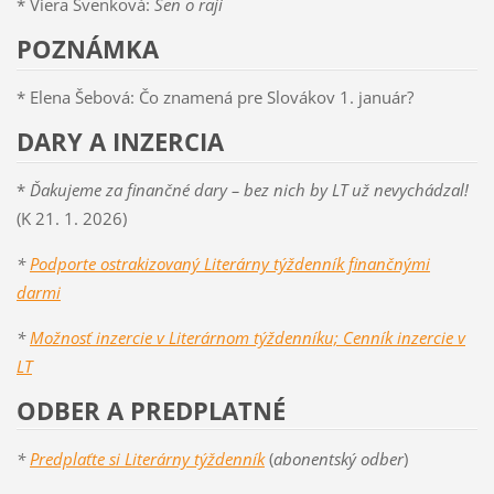
* Viera Švenková:
Sen o raji
POZNÁMKA
* Elena Šebová: Čo znamená pre Slovákov 1. január?
DARY A INZERCIA
*
Ďakujeme za finančné dary – bez nich by LT už nevychádzal!
(K 21. 1. 2026)
*
Podporte ostrakizovaný Literárny týždenník finančnými
darmi
*
Možnosť inzercie v Literárnom týždenníku; Cenník inzercie v
LT
ODBER A PREDPLATNÉ
*
Predplaťte si Literárny týždenník
(
abonentský odber
)