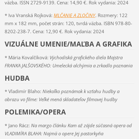
väzba. ISSN 2729-9139. Cena: 14,90 €. Rok vydania: 2024
* Iva Vranská Rojková:
MLČANIE A ZLOČINY
. Rozmery: 122
mm x 182 mm, počet strán: 120, tvrdá väzba. ISBN 978-80-
8202-238-7. Cena: 12,90 €. Rok vydania: 2024
VIZUÁLNE UMENIE/MAĽBA A GRAFIKA
* Mária Kovalčíková:
Východiská grafického diela Majstra
FRANKA JALŠOVSKÉHO: Umelecká alchýmia a zrkadlo poznania
HUDBA
* Vladimír Blaho:
Niekoľko poznámok k vzťahu hudby a
obrazu vo filme: Veľké mená skladateľov filmovej hudby
POLEMIKA/OPERA
* Jano Rácz:
Na margo článku Kam až zájde súčasná opera od
VLADIMÍRA BLAHA: Najmä o opere Jej pastorkyňa