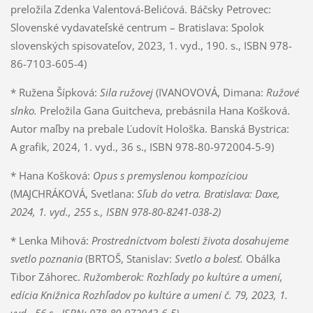
preložila Zdenka Valentová-Belićová. Báčsky Petrovec:
Slovenské vydavateľské centrum – Bratislava: Spolok
slovenských spisovateľov, 2023, 1. vyd., 190. s., ISBN 978-
86-7103-605-4)
* Ružena Šípková:
Sila ružovej
(IVANOVOVÁ, Dimana:
Ružové
slnko.
Preložila Gana Guitcheva, prebásnila Hana Košková.
Autor maľby na prebale Ľudovít Hološka. Banská Bystrica:
A grafik, 2024, 1. vyd., 36 s., ISBN 978-80-972004-5-9)
* Hana Košková:
Opus s premyslenou kompozíciou
(MAJCHRÁKOVÁ, Svetlana:
Sľub do vetra. Bratislava: Daxe,
2024, 1. vyd., 255 s., ISBN 978-80-8241-038-2)
* Lenka Mihová:
Prostredníctvom bolesti života dosahujeme
svetlo poznania
(BRTOŠ, Stanislav:
Svetlo a bolesť.
Obálka
Tibor Záhorec.
Ružomberok: Rozhľady po kultúre a umení,
edícia Knižnica Rozhľadov po kultúre a umení č. 79, 2023, 1.
vyd., 56 s., ISBN: 978-80-972043-6-5)