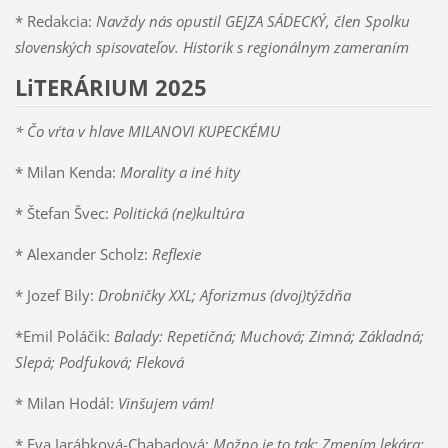
* Redakcia:
Navždy nás opustil GEJZA SÁDECKÝ, člen Spolku
slovenských spisovateľov. Historik s regionálnym zameraním
LiTERÁRIUM 2025
* Čo vŕta v hlave MILANOVI KUPECKÉMU
* Milan Kenda:
Morality a iné hity
* Štefan Švec:
Politická (ne)kultúra
* Alexander Scholz:
Reflexie
* Jozef Bily:
Drobničky XXL;
Aforizmus (dvoj)týždňa
*Emil Poláčik:
Balady: Repetičná; Muchová; Zimná; Základná;
Slepá; Podfuková; Fleková
* Milan Hodál:
Vinšujem vám!
* Eva Jarábková-Chabadová:
Možno je to tak: Zmením lekára;