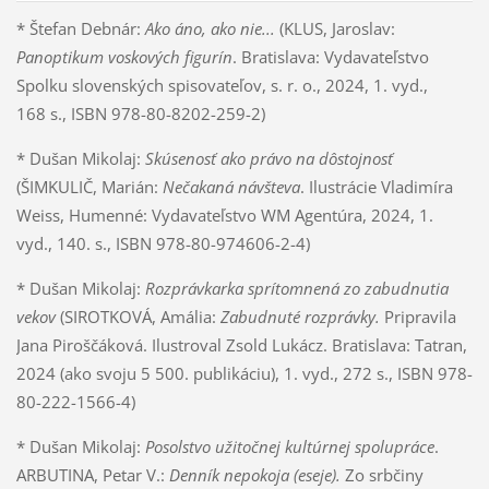
* Štefan Debnár:
Ako áno, ako nie...
(KLUS, Jaroslav:
Panoptikum voskových figurín
. Bratislava: Vydavateľstvo
Spolku slovenských spisovateľov, s. r. o., 2024, 1. vyd.,
168 s., ISBN 978-80-8202-259-2)
* Dušan Mikolaj:
Skúsenosť ako právo na dôstojnosť
(ŠIMKULIČ, Marián:
Nečakaná návšteva
. Ilustrácie Vladimíra
Weiss, Humenné: Vydavateľstvo WM Agentúra, 2024, 1.
vyd., 140. s., ISBN 978-80-974606-2-4)
* Dušan Mikolaj:
Rozprávkarka sprítomnená zo zabudnutia
vekov
(SIROTKOVÁ, Amália:
Zabudnuté rozprávky.
Pripravila
Jana Piroščáková. Ilustroval Zsold Lukácz. Bratislava: Tatran,
2024 (ako svoju 5 500. publikáciu), 1. vyd., 272 s., ISBN 978-
80-222-1566-4)
* Dušan Mikolaj:
Posolstvo užitočnej kultúrnej spolupráce
.
ARBUTINA, Petar V.:
Denník nepokoja (eseje).
Zo srbčiny