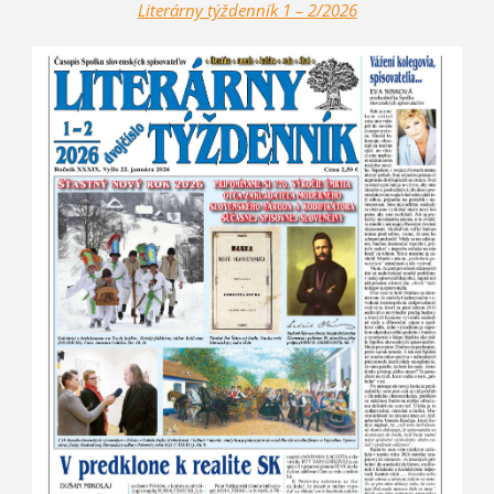
Literárny týžde
nník
1 – 2/2026