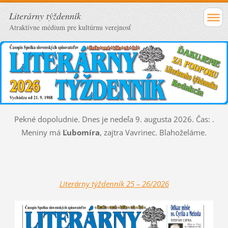
Literárny týždenník
Atraktívne médium pre kultúrnu verejnosť
Pekné dopoludnie. Dnes je nedeľa 9. augusta 2026. Čas:
.
Meniny má
Ľubomíra
, zajtra
Vavrinec. Blahoželáme.
Literárny týždenník 25 – 26/2026