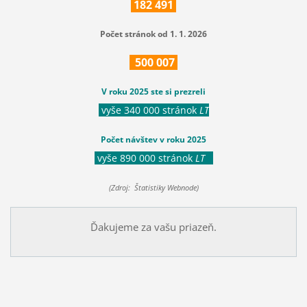
182
491
Počet stránok od 1. 1. 2026
500
007
V roku 2025 ste si prezreli
vyše 340 000 stránok
LT
Počet návštev v roku 2025
vyše 890 000 stránok
LT
(Zdroj: Štatistiky Webnode)
Ďakujeme za vašu priazeň.