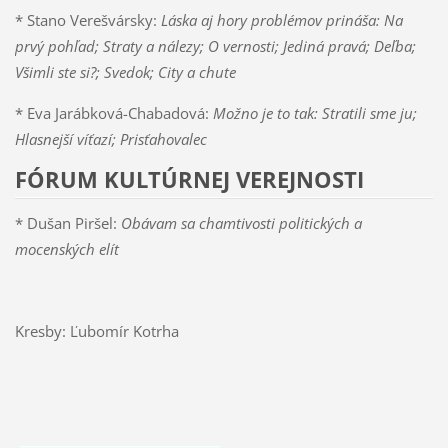
* Stano Verešvársky:
Láska aj hory problémov prináša: Na
prvý pohľad; Straty a nálezy; O vernosti; Jediná pravá; Deľba;
Všimli ste si?; Svedok; City a chute
* Eva Jarábková-Chabadová:
Možno je to tak: Stratili sme ju;
Hlasnejší víťazí; Prisťahovalec
FÓRUM KULTÚRNEJ VEREJNOSTI
* Dušan Piršel:
Obávam sa chamtivosti politických a
mocenských elít
Kresby: Ľubomír Kotrha