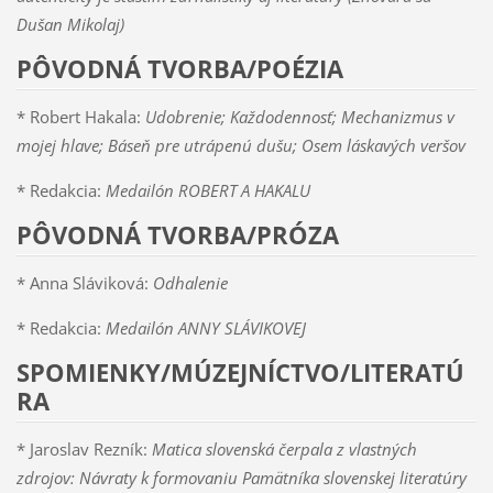
Dušan Mikolaj)
PÔVODNÁ TVORBA/POÉZIA
* Robert Hakala:
Udobrenie; Každodennosť; Mechanizmus v
mojej hlave; Báseň pre utrápenú dušu; Osem láskavých veršov
* Redakcia:
Medailón ROBERT A HAKALU
PÔVODNÁ TVORBA/PRÓZA
* Anna Sláviková:
Odhalenie
* Redakcia:
Medailón ANNY SLÁVIKOVEJ
SPOMIENKY/MÚZEJNÍCTVO/LITERATÚ
RA
* Jaroslav Rezník:
Matica slovenská čerpala z vlastných
zdrojov: Návraty k formovaniu Pamätníka slovenskej literatúry