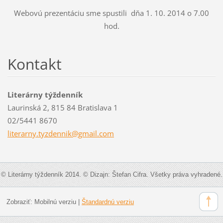
Webovú prezentáciu sme spustili dňa 1. 10. 2014 o 7.00
hod.
Kontakt
Literárny týždenník
Laurinská 2, 815 84 Bratislava 1
02/5441 8670
literarn
y.tyzden
nik@gmai
l.com
© Literárny týždenník 2014. © Dizajn: Štefan Cifra. Všetky práva vyhradené.
Zobraziť:
Mobilnú verziu
|
Štandardnú verziu