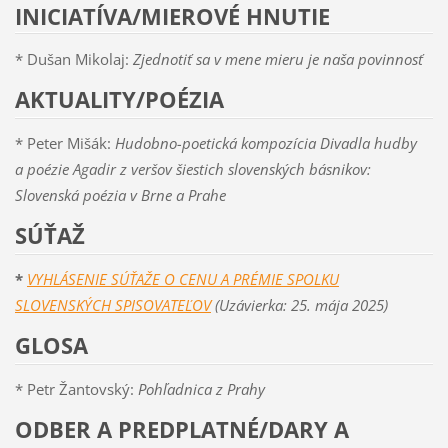
INICIATÍVA/MIEROVÉ HNUTIE
* Dušan Mikolaj:
Zjednotiť sa v mene mieru je naša povinnosť
AKTUALITY/POÉZIA
* Peter Mišák:
Hudobno-poetická kompozícia Divadla hudby
a poézie Agadir z veršov šiestich slovenských básnikov:
Slovenská poézia v Brne a Prahe
SÚŤAŽ
*
VYHLÁSENIE SÚŤAŽE O CENU A PRÉMIE SPOLKU
SLOVENSKÝCH SPISOVATEĽOV
(Uzávierka: 25. mája 2025)
GLOSA
* Petr Žantovský:
Pohľadnica z Prahy
ODBER A PREDPLATNÉ/DARY A