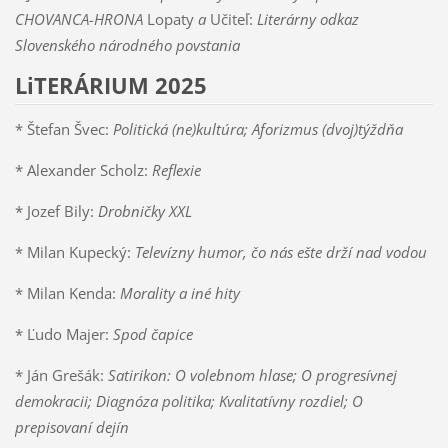
CHOVANCA-HRONA
Lopaty
a
Učiteľ:
Literárny odkaz
Slovenského národného povstania
LiTERÁRIUM 2025
* Štefan Švec:
Politická (ne)kultúra; Aforizmus (dvoj)týždňa
* Alexander Scholz:
Reflexie
* Jozef Bily:
Drobničky XXL
* Milan Kupecký:
Televízny humor, čo nás ešte drží nad vodou
* Milan Kenda:
Morality a iné hity
* Ľudo Majer:
Spod čapice
* Ján Grešák:
Satirikon: O volebnom hlase; O progresívnej
demokracii; Diagnóza politika; Kvalitatívny rozdiel; O
prepisovaní dejín