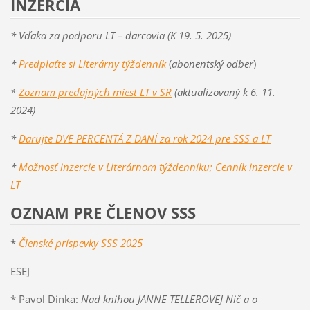
INZERCIA
* Vďaka za podporu LT – darcovia (K 19. 5. 2025)
*
Predplaťte si Literárny týždenník
(
abonentský odber
)
*
Zoznam predajných miest LT v SR
(aktualizovaný k 6. 11.
2024)
*
D
arujte D
VE PERCENTÁ Z DANÍ za rok 2024 pre SSS a LT
*
Možnosť inzercie v Literárnom týždenníku; Cenník inzercie v
LT
OZNAM PRE ČLENOV SSS
*
Členské príspevky SSS 2025
ESEJ
* Pavol Dinka:
Nad knihou JANNE TELLEROVEJ Nič a o