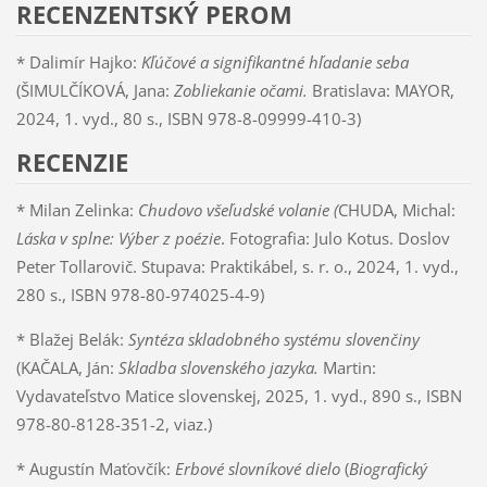
RECENZENTSKÝ PEROM
* Dalimír Hajko:
Kľúčové a signifikantné hľadanie seba
(ŠIMULČÍKOVÁ, Jana:
Zobliekanie očami.
Bratislava: MAYOR,
2024, 1. vyd., 80 s., ISBN 978-8-09999-410-3)
RECENZIE
* Milan Zelinka:
Chudovo všeľudské volanie (
CHUDA, Michal:
Láska v splne: Výber z poézie
. Fotografia: Julo Kotus. Doslov
Peter Tollarovič. Stupava: Praktikábel, s. r. o., 2024, 1. vyd.,
280 s., ISBN 978-80-974025-4-9)
* Blažej Belák:
Syntéza skladobného systému slovenčiny
(KAČALA, Ján:
Skladba slovenského jazyka.
Martin:
Vydavateľstvo Matice slovenskej, 2025, 1. vyd., 890 s., ISBN
978-80-8128-351-2, viaz.)
* Augustín Maťovčík:
Erbové slovníkové dielo
(
Biografický