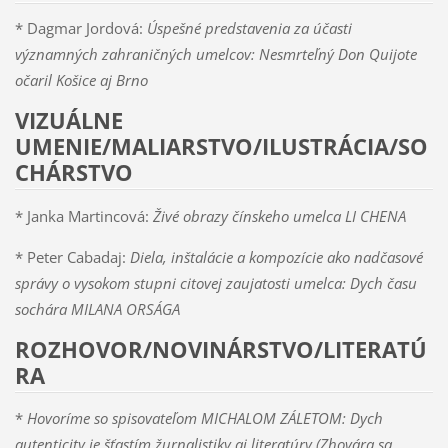
* Dagmar Jordová:
Úspešné predstavenia za účasti
významných zahraničných umelcov: Nesmrteľný Don Quijote
očaril Košice aj Brno
VIZUÁLNE
UMENIE/MALIARSTVO/ILUSTRÁCIA/SO
CHÁRSTVO
* Janka Martincová:
Živé obrazy čínskeho umelca LI CHENA
* Peter Cabadaj:
Diela, inštalácie a kompozície ako nadčasové
správy o vysokom stupni citovej zaujatosti umelca: Dych času
sochára MILANA ORSÁGA
ROZHOVOR/NOVINÁRSTVO/LITERATÚ
RA
*
Hovoríme so spisovateľom MICHALOM ZÁLETOM: Dych
autenticity je šťastím žurnalistiky aj literatúry (Zhovára sa