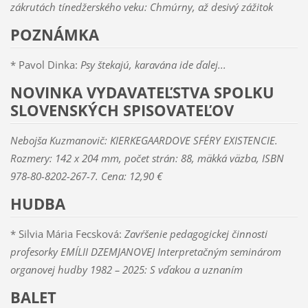
zákrutách tínedžerského veku: Chmúrny, až desivý zážitok
POZNÁMKA
* Pavol Dinka:
Psy štekajú, karavána ide ďalej...
NOVINKA VYDAVATEĽSTVA SPOLKU
SLOVENSKÝCH SPISOVATEĽOV
Nebojša Kuzmanovič: KIERKEGAARDOVE SFÉRY EXISTENCIE.
Rozmery: 142 x 204 mm, počet strán: 88, mäkká väzba, ISBN
978-80-8202-267-7. Cena: 12,90 €
HUDBA
* Silvia Mária Fecsková:
Zavŕšenie pedagogickej činnosti
profesorky EMÍLII DZEMJANOVEJ Interpretačným seminárom
organovej hudby 1982 – 2025: S vďakou a uznaním
BALET