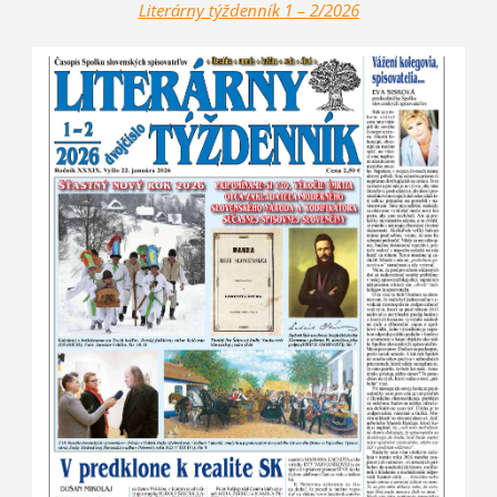
Literárny týžde
nník
1 – 2/2026