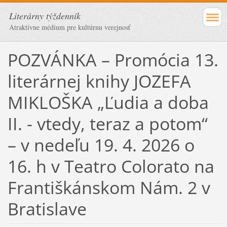
Literárny týždenník
Atraktívne médium pre kultúrnu verejnosť
POZVÁNKA – Promócia 13.
literárnej knihy JOZEFA
MIKLOŠKA „Ľudia a doba
II. - vtedy, teraz a potom“
– v nedeľu 19. 4. 2026 o
16. h v Teatro Colorato na
Františkánskom Nám. 2 v
Bratislave