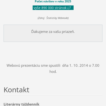
Počet návštev v roku 2025
vyše 890 000 stránok
LT
(Zdroj: Štatistiky Webnode)
Ďakujeme za vašu priazeň.
Webovú prezentáciu sme spustili dňa 1. 10. 2014 o 7.00
hod.
Kontakt
Literárny týždenník