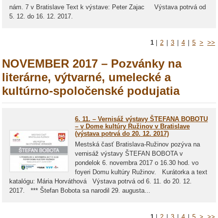
nám. 7 v Bratislave Text k výstave: Peter Zajac Výstava potrvá od
5. 12. do 16. 12. 2017.
1
|
2
|
3
|
4
|
5
>
>>
NOVEMBER 2017 – Pozvánky na
literárne, výtvarné, umelecké a
kultúrno-spoločenské podujatia
6. 11. – Vernisáž výstavy ŠTEFANA BOBOTU
– v Dome kultúry Ružinov v Bratislave
(výstava potrvá do 20. 12. 2017)
Mestská časť Bratislava-Ružinov pozýva na
vernisáž výstavy ŠTEFAN BOBOTA v
pondelok 6. novembra 2017 o 16.30 hod. vo
foyeri Domu kultúry Ružinov. Kurátorka a text
katalógu: Mária Horváthová Výstava potrvá od 6. 11. do 20. 12.
2017. *** Štefan Bobota sa narodil 29. augusta...
1
|
2
|
3
|
4
|
5
>
>>