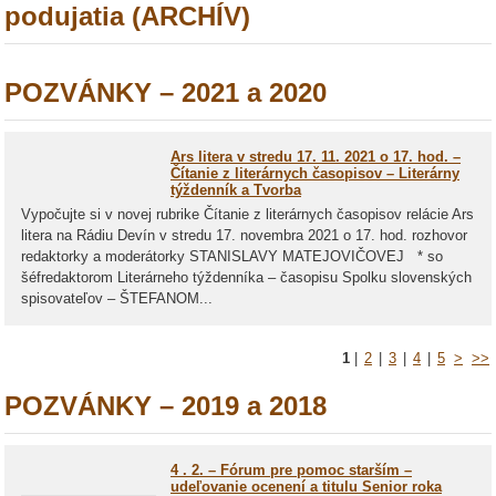
podujatia (ARCHÍV)
POZVÁNKY – 2021 a 2020
Ars litera v stredu 17. 11. 2021 o 17. hod. –
Čítanie z literárnych časopisov – Literárny
týždenník a Tvorba
Vypočujte si v novej rubrike Čítanie z literárnych časopisov relácie Ars
litera na Rádiu Devín v stredu 17. novembra 2021 o 17. hod. rozhovor
redaktorky a moderátorky STANISLAVY MATEJOVIČOVEJ * so
šéfredaktorom Literárneho týždenníka – časopisu Spolku slovenských
spisovateľov – ŠTEFANOM...
1
|
2
|
3
|
4
|
5
>
>>
POZVÁNKY – 2019 a 2018
4 . 2. – Fórum pre pomoc starším –
udeľovanie ocenení a titulu Senior roka