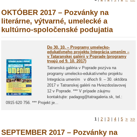
OKTÓBER 2017 – Pozvánky na
literárne, výtvarné, umelecké a
kultúrno-spoločenské podujatia
Do 30. 10. – Programy umelecko-
edukatívneho projektu Integrácia umením –
v Tataranskej galérii v Poprade (programy
trvajú od 9. 10. 2017)
Tatranská galéria v Poprade pozýva na
programy umelecko-edukatívneho projektu
Integrácia umením v dňoch 9. – 30. októbra
2017 v Tatranskej galérii na Hviezdoslavovej
12 v Poprade. *** V prípade záujmu
kontaktujte: padagog@tatragaleria.sk, tel.:
0915 620 756. *** Projekt je...
1
|
2
|
3
|
4
|
5
>
>>
SEPTEMBER 2017 – Pozvánky na