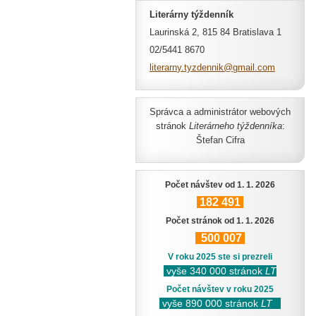
Literárny týždenník
Laurinská 2, 815 84 Bratislava 1
02/5441 8670
literarn
y.tyzden
nik@gmai
l.com
Správca a administrátor webových
stránok
Literárneho týždenníka
:
Štefan Cifra
Počet návštev od 1. 1. 2026
182
491
Počet stránok od 1. 1. 2026
500
007
V roku 2025 ste si prezreli
vyše 340 000 stránok
LT
Počet návštev v roku 2025
vyše 890 000 stránok
LT