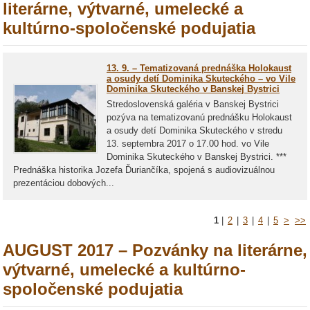
literárne, výtvarné, umelecké a
kultúrno-spoločenské podujatia
13. 9. – Tematizovaná prednáška Holokaust
a osudy detí Dominika Skuteckého – vo Vile
Dominika Skuteckého v Banskej Bystrici
Stredoslovenská galéria v Banskej Bystrici
pozýva na tematizovanú prednášku Holokaust
a osudy detí Dominika Skuteckého v stredu
13. septembra 2017 o 17.00 hod. vo Vile
Dominika Skuteckého v Banskej Bystrici. ***
Prednáška historika Jozefa Ďuriančíka, spojená s audiovizuálnou
prezentáciou dobových...
1
|
2
|
3
|
4
|
5
>
>>
AUGUST 2017 – Pozvánky na literárne,
výtvarné, umelecké a kultúrno-
spoločenské podujatia