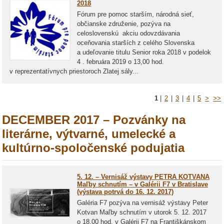
2018
Fórum pre pomoc starším, národná sieť,
občianske združenie, pozýva na
celoslovenskú akciu odovzdávania
oceňovania starších z celého Slovenska
a udeľovanie titulu Senior roka 2018 v podelok
4 . februára 2019 o 13,00 hod.
v reprezentatívnych priestoroch Zlatej sály...
1
|
2
|
3
|
4
|
5
>
>>
DECEMBER 2017 – Pozvánky na
literárne, výtvarné, umelecké a
kultúrno-spoločenské podujatia
5. 12. – Vernisáž výstavy PETRA KOTVANA
Maľby schnutím – v Galérii F7 v Bratislave
(výstava potrvá do 16. 12. 2017)
Galéria F7 pozýva na vernisáž výstavy Peter
Kotvan Maľby schnutím v utorok 5. 12. 2017
o 18.00 hod. v Galérii F7 na Františkánskom