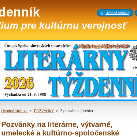
ždenník
Úvodná stránka
ium pre kultúrnu verejnosť
Úvodná stránka
>
POZVÁNKY
>
Z pozvánok (archív)
Pozvánky na literárne, výtvarné,
umelecké a kultúrno-spoločenské