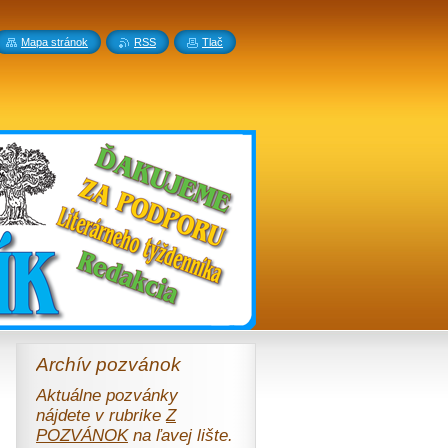
Mapa stránok
RSS
Tlač
Archív pozvánok
Aktuálne pozvánky
nájdete v rubrike
Z
POZVÁNOK
na ľavej lište.