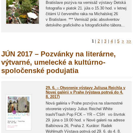
Bratislave pozýva na vernisáž výstavy Detská
fotografia v piatok 21. júla o 15.30 hod. v letnej
čitárni U červeného raka na Michalskej 26
v Bratislave. *** Vernisáž prác absolventov
detského grafického a fotografického tábora...
1
|
2
|
3
|
4
|
5
>
>>
JÚN 2017 – Pozvánky na literárne,
výtvarné, umelecké a kultúrno-
spoločenské podujatia
29. 6. – Otvorenie výstavy Juliusa Reichla v
Novej galérii v Prahe (výstava potrvá do 4.
8. 2017)
Nová galéria v Prahe pozvýva na slavnostné
otvorenie výstavy Julius Reichel White
trash/Trash Pop FCK – YR – CSH vo štvrtok
29. júna o 19.00 hod. v Nové galerii na adrese
Balbínova 26, Praha 2. Kurátor: Radek
Wohlmuth Výstava potrvá od 29. 6. do 4. 8.