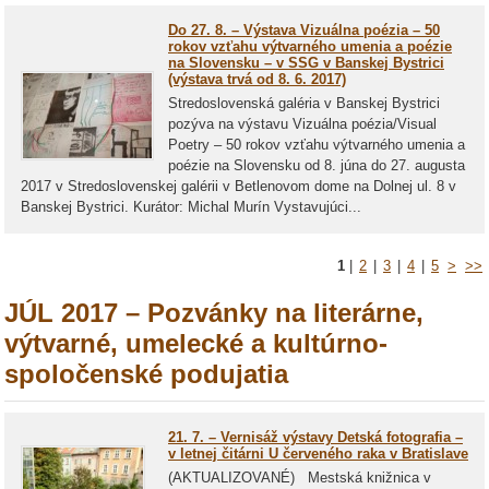
Do 27. 8. – Výstava Vizuálna poézia – 50
rokov vzťahu výtvarného umenia a poézie
na Slovensku – v SSG v Banskej Bystrici
(výstava trvá od 8. 6. 2017)
Stredoslovenská galéria v Banskej Bystrici
pozýva na výstavu Vizuálna poézia/Visual
Poetry – 50 rokov vzťahu výtvarného umenia a
poézie na Slovensku od 8. júna do 27. augusta
2017 v Stredoslovenskej galérii v Betlenovom dome na Dolnej ul. 8 v
Banskej Bystrici. Kurátor: Michal Murín Vystavujúci...
1
|
2
|
3
|
4
|
5
>
>>
JÚL 2017 – Pozvánky na literárne,
výtvarné, umelecké a kultúrno-
spoločenské podujatia
21. 7. – Vernisáž výstavy Detská fotografia –
v letnej čitárni U červeného raka v Bratislave
(AKTUALIZOVANÉ) Mestská knižnica v