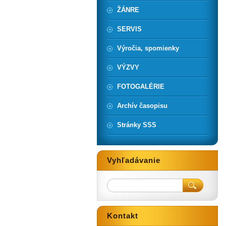
ŽÁNRE
SERVIS
Výročia, spomienky
VÝZVY
FOTOGALÉRIE
Archív časopisu
Stránky SSS
Vyhľadávanie
Kontakt