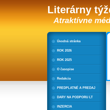
Literárny tý
Atraktívne méd
Úvodná stránka
ROK 2026
ROK 2025
O časopise
Redakcia
PREDPLATNÉ A PREDAJ
DARY NA PODPORU LT
INZERCIA