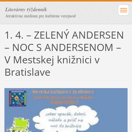
Literárny týždenník
Atraktívne médium pre kultúrnu verejnosť
1. 4. – ZELENÝ ANDERSEN
– NOC S ANDERSENOM –
V Mestskej knižnici v
Bratislave