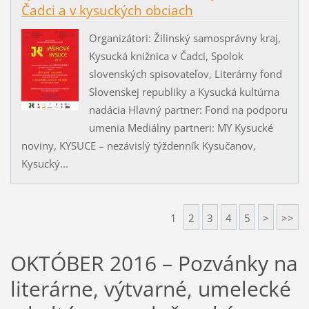
Čadci a v kysuckých obciach
Organizátori: Žilinský samosprávny kraj,
Kysucká knižnica v Čadci, Spolok
slovenských spisovateľov, Literárny fond
Slovenskej republiky a Kysucká kultúrna
nadácia Hlavný partner: Fond na podporu
umenia Mediálny partneri: MY Kysucké
noviny, KYSUCE – nezávislý týždenník Kysučanov,
Kysucký...
1
2
3
4
5
>
>>
OKTÓBER 2016 – Pozvánky na
literárne, výtvarné, umelecké