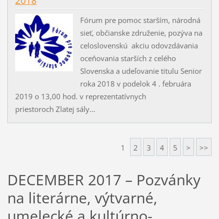
2018
Fórum pre pomoc starším, národná
sieť, občianske združenie, pozýva na
celoslovenskú akciu odovzdávania
oceňovania starších z celého
Slovenska a udeľovanie titulu Senior
roka 2018 v podelok 4 . februára
2019 o 13,00 hod. v reprezentatívnych
priestoroch Zlatej sály...
1
2
3
4
5
>
>>
DECEMBER 2017 – Pozvánky
na literárne, výtvarné,
umelecké a kultúrno-