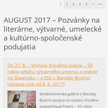
1
2
3
4
5
>
>>
AUGUST 2017 – Pozvánky na
literárne, výtvarné, umelecké
a kultúrno-spoločenské
podujatia
Do 27. 8. – Výstava Vizuálna poézia – 50
rokov vzťahu výtvarného umenia a poézie
na Slovensku – v SSG v Banskej Bystrici
(výstava trvá od 8. 6. 2017)
Stredoslovenská galéria v Banskej
Bystrici pozýva na výstavu Vizuálna
poézia/Visual Poetry – 50 rokov