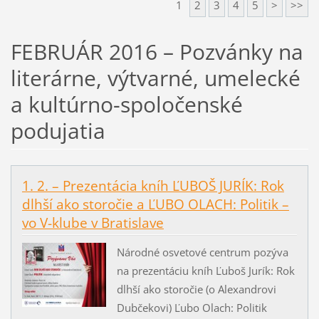
1
2
3
4
5
>
>>
FEBRUÁR 2016 – Pozvánky na
literárne, výtvarné, umelecké
a kultúrno-spoločenské
podujatia
1. 2. – Prezentácia kníh ĽUBOŠ JURÍK: Rok
dlhší ako storočie a ĽUBO OLACH: Politik –
vo V-klube v Bratislave
Národné osvetové centrum pozýva
na prezentáciu kníh Ľuboš Jurík: Rok
dlhší ako storočie (o Alexandrovi
Dubčekovi) Ľubo Olach: Politik