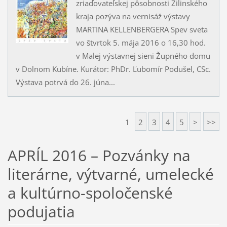
zriaďovateľskej pôsobnosti Žilinského
kraja pozýva na vernisáž výstavy
MARTINA KELLENBERGERA Spev sveta
vo štvrtok 5. mája 2016 o 16,30 hod.
v Malej výstavnej sieni Župného domu
v Dolnom Kubíne. Kurátor: PhDr. Ľubomír Podušel, CSc.
Výstava potrvá do 26. júna...
1
2
3
4
5
>
>>
APRÍL 2016 – Pozvánky na
literárne, výtvarné, umelecké
a kultúrno-spoločenské
podujatia