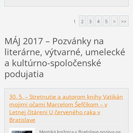
1
2
3
4
5
>
>>
MÁJ 2017 – Pozvánky na
literárne, výtvarné, umelecké
a kultúrno-spoločenské
podujatia
30. 5. – Stretnutie a autorom knihy Vatikán
mojimi očami Marcelom Šefčíkom – v
Letnej čitáreni U červeného raka v
Bratislave
Mestská knižnica v Bratislave pozýva na