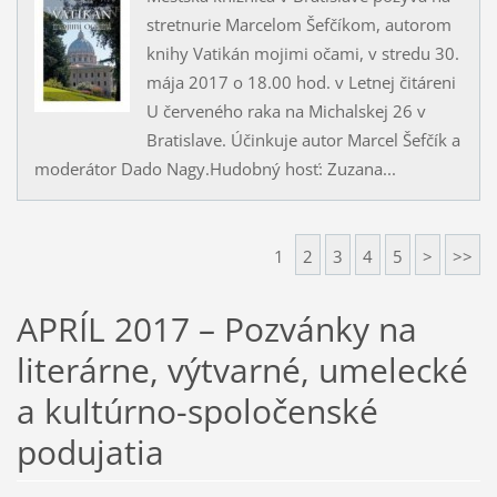
stretnurie Marcelom Šefčíkom, autorom
knihy Vatikán mojimi očami, v stredu 30.
mája 2017 o 18.00 hod. v Letnej čitáreni
U červeného raka na Michalskej 26 v
Bratislave. Účinkuje autor Marcel Šefčík a
moderátor Dado Nagy.Hudobný hosť: Zuzana...
1
2
3
4
5
>
>>
APRÍL 2017 – Pozvánky na
literárne, výtvarné, umelecké
a kultúrno-spoločenské
podujatia