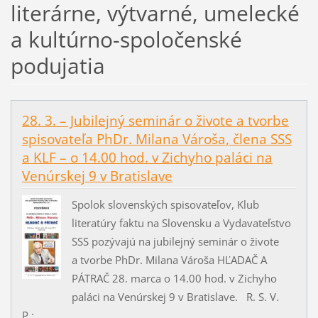
literárne, výtvarné, umelecké
a kultúrno-spoločenské
podujatia
28. 3. – Jubilejný seminár o živote a tvorbe
spisovateľa PhDr. Milana Vároša, člena SSS
a KLF – o 14.00 hod. v Zichyho paláci na
Venúrskej 9 v Bratislave
Spolok slovenských spisovateľov, Klub
literatúry faktu na Slovensku a Vydavateľstvo
SSS pozývajú na jubilejný seminár o živote
a tvorbe PhDr. Milana Vároša HĽADAČ A
PÁTRAČ 28. marca o 14.00 hod. v Zichyho
paláci na Venúrskej 9 v Bratislave. R. S. V.
P.:...