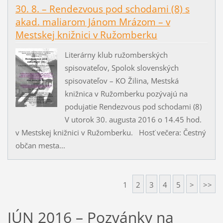
30. 8. – Rendezvous pod schodami (8) s
akad. maliarom Jánom Mrázom – v
Mestskej knižnici v Ružomberku
Literárny klub ružomberských
spisovateľov, Spolok slovenských
spisovateľov – KO Žilina, Mestská
knižnica v Ružomberku pozývajú na
podujatie Rendezvous pod schodami (8)
V utorok 30. augusta 2016 o 14.45 hod.
v Mestskej knižnici v Ružomberku. Hosť večera: Čestný
občan mesta...
1
2
3
4
5
>
>>
JÚN 2016 – Pozvánky na