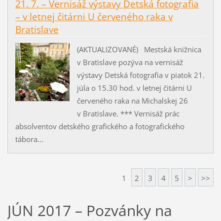
21. 7. – Vernisáž výstavy Detská fotografia
– v letnej čitárni U červeného raka v
Bratislave
(AKTUALIZOVANÉ) Mestská knižnica
v Bratislave pozýva na vernisáž
výstavy Detská fotografia v piatok 21.
júla o 15.30 hod. v letnej čitárni U
červeného raka na Michalskej 26
v Bratislave. *** Vernisáž prác
absolventov detského grafického a fotografického
tábora...
1
2
3
4
5
>
>>
JÚN 2017 – Pozvánky na