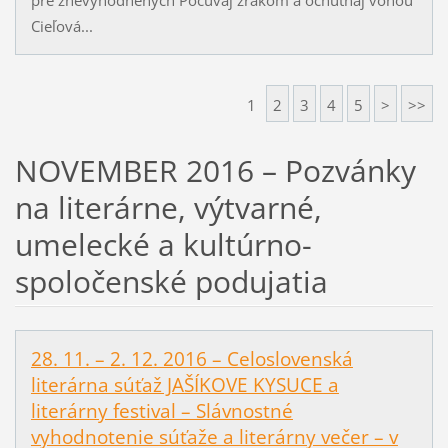
Cieľová...
1
2
3
4
5
>
>>
NOVEMBER 2016 – Pozvánky
na literárne, výtvarné,
umelecké a kultúrno-
spoločenské podujatia
28. 11. – 2. 12. 2016 – Celoslovenská
literárna súťaž JAŠÍKOVE KYSUCE a
literárny festival – Slávnostné
vyhodnotenie súťaže a literárny večer – v