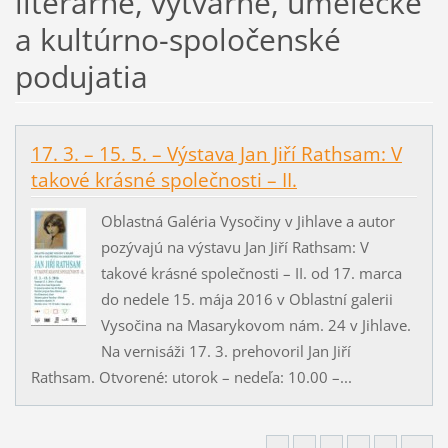
literárne, výtvarné, umelecké
a kultúrno-spoločenské
podujatia
17. 3. – 15. 5. – Výstava Jan Jiří Rathsam: V
takové krásné společnosti – II.
Oblastná Galéria Vysočiny v Jihlave a autor
pozývajú na výstavu Jan Jiří Rathsam: V
takové krásné společnosti – II. od 17. marca
do nedele 15. mája 2016 v Oblastní galerii
Vysočina na Masarykovom nám. 24 v Jihlave.
Na vernisáži 17. 3. prehovoril Jan Jiří
Rathsam. Otvorené: utorok – nedeľa: 10.00 –...