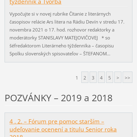
týždenník a Tvorba
Vypočujte si v novej rubrike Čítanie z literárnych
časopisov relácie Ars litera na Rádiu Devín v stredu 17.
novembra 2021 o 17. hod. rozhovor redaktorky a
moderátorky STANISLAVY MATEJOVIČOVEJ * so
šéfredaktorom Literárneho týždenníka – časopisu
Spolku slovenských spisovateľov – ŠTEFANOM...
1
2
3
4
5
>
>>
POZVÁNKY – 2019 a 2018
4 . 2. – Fórum pre pomoc starším –
udeľovanie ocenení a titulu Senior roka