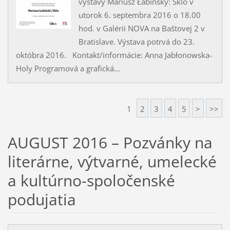
výstavy Mariusz Łabińský: Sklo v
utorok 6. septembra 2016 o 18.00
hod. v Galérii NOVA na Baštovej 2 v
Bratislave. Výstava potrvá do 23.
októbra 2016. Kontakt/informácie: Anna Jabłonowska-
Holy Programová a grafická...
1
2
3
4
5
>
>>
AUGUST 2016 – Pozvánky na
literárne, výtvarné, umelecké
a kultúrno-spoločenské
podujatia