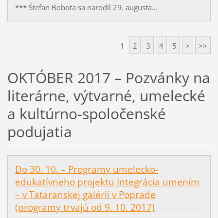
*** Štefan Bobota sa narodil 29. augusta...
1
2
3
4
5
>
>>
OKTÓBER 2017 – Pozvánky na
literárne, výtvarné, umelecké
a kultúrno-spoločenské
podujatia
Do 30. 10. – Programy umelecko-
edukatívneho projektu Integrácia umením
– v Tataranskej galérii v Poprade
(programy trvajú od 9. 10. 2017)