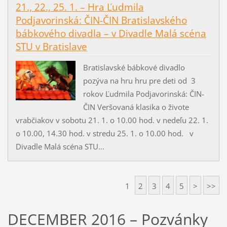
21., 22., 25. 1. – Hra Ľudmila
Podjavorinská: ČIN-ČIN Bratislavského
bábkového divadla – v Divadle Malá scéna
STU v Bratislave
Bratislavské bábkové divadlo
pozýva na hru hru pre deti od 3
rokov Ľudmila Podjavorinská: ČIN-
ČIN Veršovaná klasika o živote
vrabčiakov v sobotu 21. 1. o 10.00 hod. v nedeľu 22. 1.
o 10.00, 14.30 hod. v stredu 25. 1. o 10.00 hod. v
Divadle Malá scéna STU...
1
2
3
4
5
>
>>
DECEMBER 2016 – Pozvánky