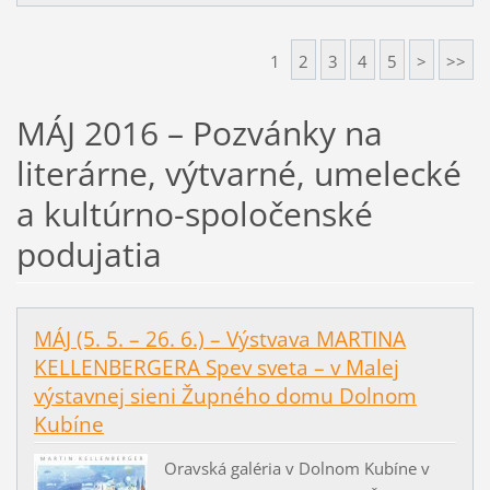
1
2
3
4
5
>
>>
MÁJ 2016 – Pozvánky na
literárne, výtvarné, umelecké
a kultúrno-spoločenské
podujatia
MÁJ (5. 5. – 26. 6.) – Výstvava MARTINA
KELLENBERGERA Spev sveta – v Malej
výstavnej sieni Župného domu Dolnom
Kubíne
Oravská galéria v Dolnom Kubíne v