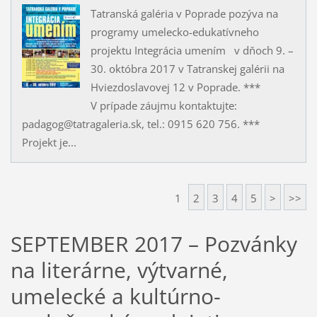
Tatranská galéria v Poprade pozýva na
programy umelecko-edukatívneho
projektu Integrácia umením v dňoch 9. –
30. októbra 2017 v Tatranskej galérii na
Hviezdoslavovej 12 v Poprade. ***
V prípade záujmu kontaktujte:
padagog@tatragaleria.sk, tel.: 0915 620 756. ***
Projekt je...
1
2
3
4
5
>
>>
SEPTEMBER 2017 – Pozvánky
na literárne, výtvarné,
umelecké a kultúrno-