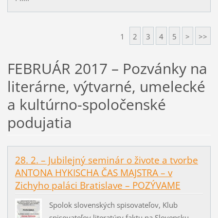
1
2
3
4
5
>
>>
FEBRUÁR 2017 – Pozvánky na
literárne, výtvarné, umelecké
a kultúrno-spoločenské
podujatia
28. 2. – Jubilejný seminár o živote a tvorbe
ANTONA HYKISCHA ČAS MAJSTRA – v
Zichyho paláci Bratislave – POZÝVAME
Spolok slovenských spisovateľov, Klub
spisovateľov literatúry faktu na Slovensku,