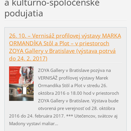
a kultúrno-spoločenské
podujatia
26. 10. – Vernisáž profilovej výstavy MARKA
ORMANDÍKA Stôl a Plot – v priestoroch
ZOYA Gallery v Bratislave (výstava potrvá
do 24. 2. 2017)
ZOYA Gallery v Bratislave pozýva na
VERNISÁŽ profilovej výstavy Marek
Ormandíka Stôl a Plot v stredu 26.
októbra 2016 o 18.00 hod v priestoroch
ZOYA Gallery v Bratislave. Výstava bude
otvorená pre verejnosť od 28. októbra
2016 do 24. februára 2017. *** Utečencov, svätcov aj
Madony vystaví maliar...