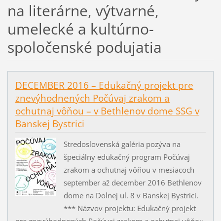
na literárne, výtvarné,
umelecké a kultúrno-
spoločenské podujatia
DECEMBER 2016 – Edukačný projekt pre
znevýhodnených Počúvaj zrakom a
ochutnaj vôňou – v Bethlenov dome SSG v
Banskej Bystrici
Stredoslovenská galéria pozýva na
špeciálny edukačný program Počúvaj
zrakom a ochutnaj vôňou v mesiacoch
september až december 2016 Bethlenov
dome na Dolnej ul. 8 v Banskej Bystrici.
*** Názvov projektu: Edukačný projekt
pre znevýhodnených Počúvaj zrakom a ochutnaj vôňou