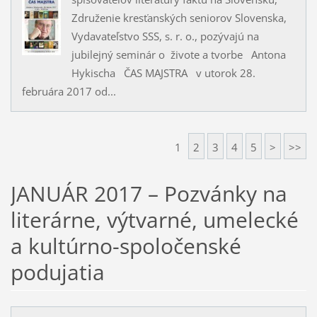
Združenie kresťanských seniorov Slovenska,
Vydavateľstvo SSS, s. r. o., pozývajú na
jubilejný seminár o živote a tvorbe Antona
Hykischa ČAS MAJSTRA v utorok 28.
februára 2017 od...
1
2
3
4
5
>
>>
JANUÁR 2017 – Pozvánky na
literárne, výtvarné, umelecké
a kultúrno-spoločenské
podujatia