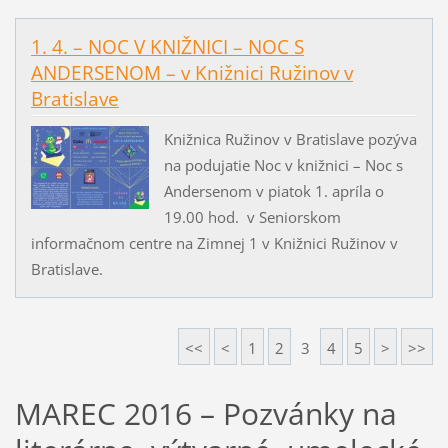
1. 4. – NOC V KNIŽNICI – NOC S
ANDERSENOM – v Knižnici Ružinov v
Bratislave
Knižnica Ružinov v Bratislave pozýva
na podujatie Noc v knižnici – Noc s
Andersenom v piatok 1. apríla o
19.00 hod. v Seniorskom
informačnom centre na Zimnej 1 v Knižnici Ružinov v
Bratislave.
<<
<
1
2
3
4
5
>
>>
MAREC 2016 – Pozvánky na