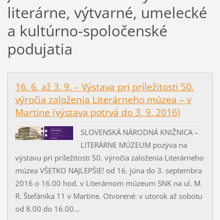
literárne, výtvarné, umelecké
a kultúrno-spoločenské
podujatia
16. 6. až 3. 9. – Výstava pri príležitosti 50.
výročia založenia Literárneho múzea – v
Martine (výstava potrvá do 3. 9. 2016)
SLOVENSKÁ NÁRODNÁ KNIŽNICA –
LITERÁRNE MÚZEUM pozýva na
výstavu pri príležitosti 50. výročia založenia Literárneho
múzea VŠETKO NAJLEPŠIE! od 16. júna do 3. septembra
2016 o 16.00 hod. v Literárnom múzeum SNK na ul. M.
R. Štefánika 11 v Martine. Otvorené: v utorok až sobotu
od 8.00 do 16.00...