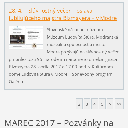
28. 4. – Slávnostný večer – oslava
jubilujúceho majstra Bizmayera – v Modre
Slovenské národne múzeum –
Múzeum Ľudovíta Štúra, Modranská
muzeálna spoločnosť a mesto
Modra pozývajú na slávnostný večer
pri príležitosti 95. narodenín národného umelca Ignáca
Bizmayera 28. apríla 2017 o 17.00 hod. v Kultúrnom
dome Ľudovíta Štúra v Modre. Sprievodný program
Galéria...
1
2
3
4
5
>
>>
MAREC 2017 – Pozvánky na