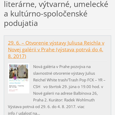
literárne, výtvarné, umelecké
a kultúrno-spoločenské
podujatia
29. 6. – Otvorenie výstavy Juliusa Reichla v
Novej galérii v Prahe (výstava potrvá do 4.
8. 2017)
Nová galéria v Prahe pozvýva na
slavnostné otvorenie výstavy Julius
Reichel White trash/Trash Pop FCK – YR –
CSH vo štvrtok 29. júna o 19.00 hod. v
Nové galerii na adrese Balbínova 26,
Praha 2. Kurátor: Radek Wohlmuth
Výstava potrvá od 29. 6. do 4. 8. 2017. viac
info / udalosť na...