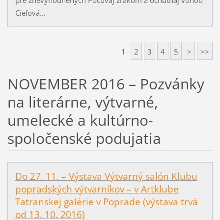
Cieľová...
1
2
3
4
5
>
>>
NOVEMBER 2016 – Pozvánky
na literárne, výtvarné,
umelecké a kultúrno-
spoločenské podujatia
Do 27. 11. – Výstava Výtvarný salón Klubu
popradských výtvarníkov – v Artklube
Tatranskej galérie v Poprade (výstava trvá
od 13. 10. 2016)