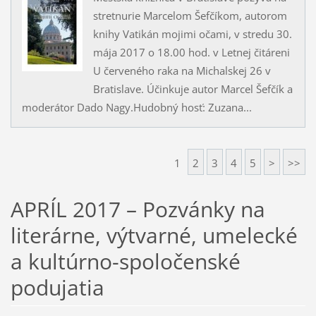
stretnurie Marcelom Šefčíkom, autorom
knihy Vatikán mojimi očami, v stredu 30.
mája 2017 o 18.00 hod. v Letnej čitáreni
U červeného raka na Michalskej 26 v
Bratislave. Účinkuje autor Marcel Šefčík a
moderátor Dado Nagy.Hudobný hosť: Zuzana...
1
2
3
4
5
>
>>
APRÍL 2017 – Pozvánky na
literárne, výtvarné, umelecké
a kultúrno-spoločenské
podujatia