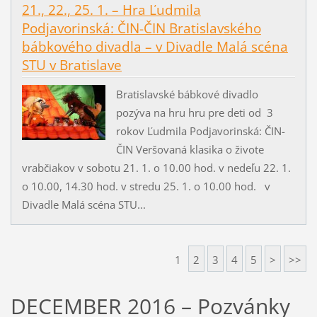
21., 22., 25. 1. – Hra Ľudmila
Podjavorinská: ČIN-ČIN Bratislavského
bábkového divadla – v Divadle Malá scéna
STU v Bratislave
Bratislavské bábkové divadlo
pozýva na hru hru pre deti od 3
rokov Ľudmila Podjavorinská: ČIN-
ČIN Veršovaná klasika o živote
vrabčiakov v sobotu 21. 1. o 10.00 hod. v nedeľu 22. 1.
o 10.00, 14.30 hod. v stredu 25. 1. o 10.00 hod. v
Divadle Malá scéna STU...
1
2
3
4
5
>
>>
DECEMBER 2016 – Pozvánky