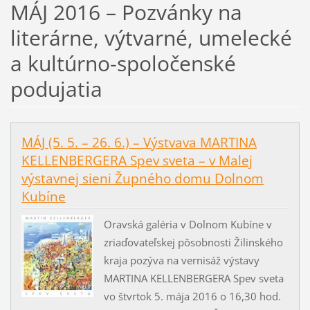
MÁJ 2016 – Pozvánky na
literárne, výtvarné, umelecké
a kultúrno-spoločenské
podujatia
MÁJ (5. 5. – 26. 6.) – Výstvava MARTINA
KELLENBERGERA Spev sveta – v Malej
výstavnej sieni Župného domu Dolnom
Kubíne
Oravská galéria v Dolnom Kubíne v
zriaďovateľskej pôsobnosti Žilinského
kraja pozýva na vernisáž výstavy
MARTINA KELLENBERGERA Spev sveta
vo štvrtok 5. mája 2016 o 16,30 hod.