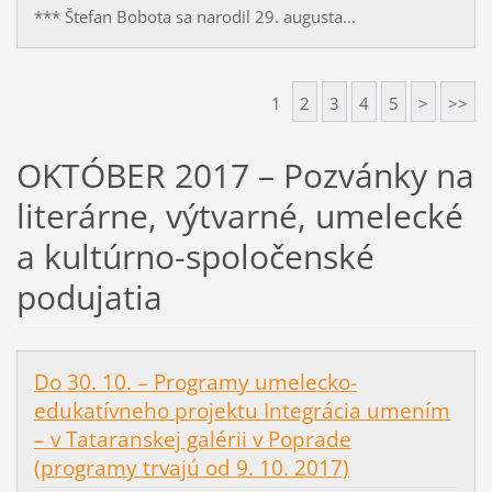
*** Štefan Bobota sa narodil 29. augusta...
1
2
3
4
5
>
>>
OKTÓBER 2017 – Pozvánky na
literárne, výtvarné, umelecké
a kultúrno-spoločenské
podujatia
Do 30. 10. – Programy umelecko-
edukatívneho projektu Integrácia umením
– v Tataranskej galérii v Poprade
(programy trvajú od 9. 10. 2017)