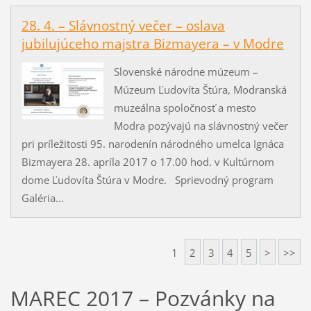
28. 4. – Slávnostný večer – oslava
jubilujúceho majstra Bizmayera – v Modre
Slovenské národne múzeum –
Múzeum Ľudovíta Štúra, Modranská
muzeálna spoločnosť a mesto
Modra pozývajú na slávnostný večer
pri príležitosti 95. narodenín národného umelca Ignáca
Bizmayera 28. apríla 2017 o 17.00 hod. v Kultúrnom
dome Ľudovíta Štúra v Modre. Sprievodný program
Galéria...
1
2
3
4
5
>
>>
MAREC 2017 – Pozvánky na