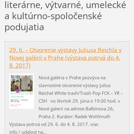
literárne, výtvarné, umelecké
a kultúrno-spoločenské
podujatia
29. 6. – Otvorenie výstavy Juliusa Reichla v
Novej galérii v Prahe (výstava potrvá do 4.
8. 2017)
Nová galéria v Prahe pozvýva na
slavnostné otvorenie výstavy Julius
Reichel White trash/Trash Pop FCK – YR –
CSH vo štvrtok 29. júna o 19.00 hod. v
Nové galerii na adrese Balbínova 26,
Praha 2. Kurátor: Radek Wohlmuth
Výstava potrvá od 29. 6. do 4. 8. 2017. viac
info / udalosť na...