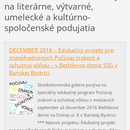
na literárne, výtvarné,
umelecké a kultúrno-
spoločenské podujatia
DECEMBER 2016 – Edukačný projekt pre
znevýhodnených Počúvaj zrakom a
ochutnaj vôňou – v Bethlenov dome SSG v
Banskej Bystrici
Stredoslovenská galéria pozýva na
špeciálny edukačný program Počúvaj
zrakom a ochutnaj vôňou v mesiacoch
september až december 2016 Bethlenov
dome na Dolnej ul. 8 v Banskej Bystrici.
*** Názvov projektu: Edukačný projekt
pre znevýhodnených Počúvaj zrakom a ochutnaj vôňou