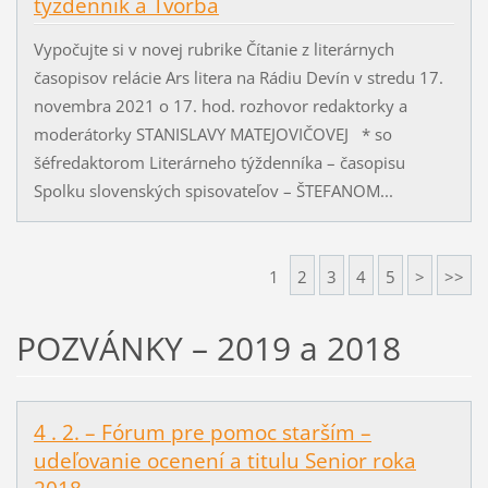
týždenník a Tvorba
Vypočujte si v novej rubrike Čítanie z literárnych
časopisov relácie Ars litera na Rádiu Devín v stredu 17.
novembra 2021 o 17. hod. rozhovor redaktorky a
moderátorky STANISLAVY MATEJOVIČOVEJ * so
šéfredaktorom Literárneho týždenníka – časopisu
Spolku slovenských spisovateľov – ŠTEFANOM...
1
2
3
4
5
>
>>
POZVÁNKY – 2019 a 2018
4 . 2. – Fórum pre pomoc starším –
udeľovanie ocenení a titulu Senior roka