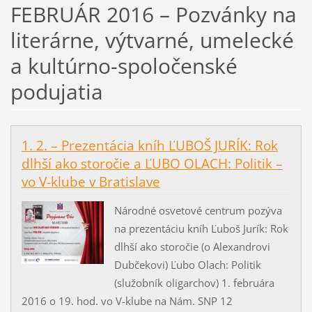
FEBRUÁR 2016 – Pozvánky na
literárne, výtvarné, umelecké
a kultúrno-spoločenské
podujatia
1. 2. – Prezentácia kníh ĽUBOŠ JURÍK: Rok
dlhší ako storočie a ĽUBO OLACH: Politik –
vo V-klube v Bratislave
Národné osvetové centrum pozýva
na prezentáciu kníh Ľuboš Jurík: Rok
dlhší ako storočie (o Alexandrovi
Dubčekovi) Ľubo Olach: Politik
(služobník oligarchov) 1. februára
2016 o 19. hod. vo V-klube na Nám. SNP 12