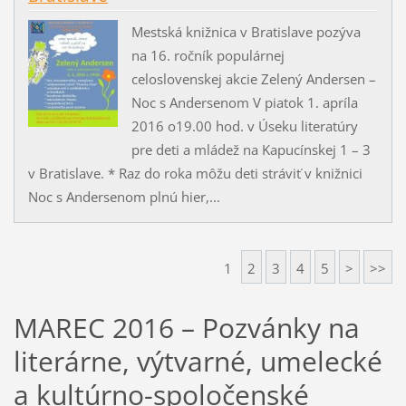
Mestská knižnica v Bratislave pozýva
na 16. ročník populárnej
celoslovenskej akcie Zelený Andersen –
Noc s Andersenom V piatok 1. apríla
2016 o19.00 hod. v Úseku literatúry
pre deti a mládež na Kapucínskej 1 – 3
v Bratislave. * Raz do roka môžu deti stráviť v knižnici
Noc s Andersenom plnú hier,...
1
2
3
4
5
>
>>
MAREC 2016 – Pozvánky na
literárne, výtvarné, umelecké
a kultúrno-spoločenské