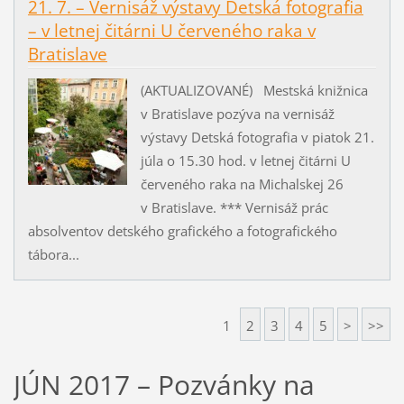
21. 7. – Vernisáž výstavy Detská fotografia
– v letnej čitárni U červeného raka v
Bratislave
(AKTUALIZOVANÉ) Mestská knižnica
v Bratislave pozýva na vernisáž
výstavy Detská fotografia v piatok 21.
júla o 15.30 hod. v letnej čitárni U
červeného raka na Michalskej 26
v Bratislave. *** Vernisáž prác
absolventov detského grafického a fotografického
tábora...
1
2
3
4
5
>
>>
JÚN 2017 – Pozvánky na