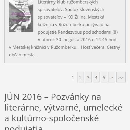
Literárny klub ružomberských
spisovateľov, Spolok slovenských
spisovateľov – KO Žilina, Mestská
knižnica v Ružomberku pozývajú na
podujatie Rendezvous pod schodami (8)
V utorok 30. augusta 2016 o 14.45 hod.
v Mestskej knižnici v Ružomberku. Hosť večera: Čestný
občan mesta...
1
2
3
4
5
>
>>
JÚN 2016 – Pozvánky na
literárne, výtvarné, umelecké
a kultúrno-spoločenské
podujatia