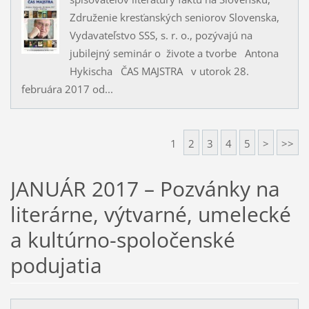
Združenie kresťanských seniorov Slovenska,
Vydavateľstvo SSS, s. r. o., pozývajú na
jubilejný seminár o živote a tvorbe Antona
Hykischa ČAS MAJSTRA v utorok 28.
februára 2017 od...
1
2
3
4
5
>
>>
JANUÁR 2017 – Pozvánky na
literárne, výtvarné, umelecké
a kultúrno-spoločenské
podujatia