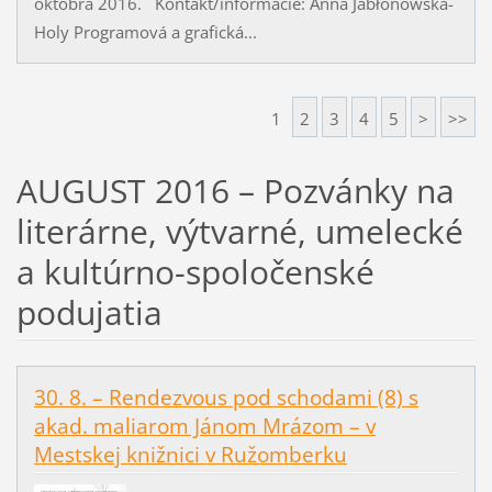
októbra 2016. Kontakt/informácie: Anna Jabłonowska-
Holy Programová a grafická...
1
2
3
4
5
>
>>
AUGUST 2016 – Pozvánky na
literárne, výtvarné, umelecké
a kultúrno-spoločenské
podujatia
30. 8. – Rendezvous pod schodami (8) s
akad. maliarom Jánom Mrázom – v
Mestskej knižnici v Ružomberku