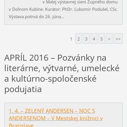
v Malej výstavnej sieni Župného domu
v Dolnom Kubíne. Kurátor: PhDr. Ľubomír Podušel, CSc.
Výstava potrvá do 26. júna...
1
2
3
4
5
>
>>
APRÍL 2016 – Pozvánky na
literárne, výtvarné, umelecké
a kultúrno-spoločenské
podujatia
1. 4. – ZELENÝ ANDERSEN – NOC S
ANDERSENOM – V Mestskej knižnici v
Bratislave