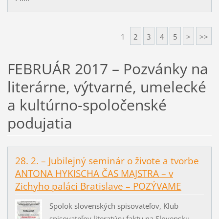
1
2
3
4
5
>
>>
FEBRUÁR 2017 – Pozvánky na
literárne, výtvarné, umelecké
a kultúrno-spoločenské
podujatia
28. 2. – Jubilejný seminár o živote a tvorbe
ANTONA HYKISCHA ČAS MAJSTRA – v
Zichyho paláci Bratislave – POZÝVAME
Spolok slovenských spisovateľov, Klub
spisovateľov literatúry faktu na Slovensku,