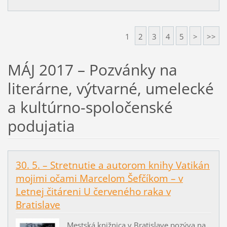
1
2
3
4
5
>
>>
MÁJ 2017 – Pozvánky na
literárne, výtvarné, umelecké
a kultúrno-spoločenské
podujatia
30. 5. – Stretnutie a autorom knihy Vatikán
mojimi očami Marcelom Šefčíkom – v
Letnej čitáreni U červeného raka v
Bratislave
Mestská knižnica v Bratislave pozýva na