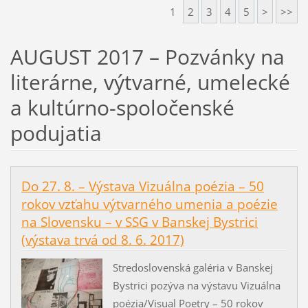
1
2
3
4
5
>
>>
AUGUST 2017 – Pozvánky na
literárne, výtvarné, umelecké
a kultúrno-spoločenské
podujatia
Do 27. 8. – Výstava Vizuálna poézia – 50
rokov vzťahu výtvarného umenia a poézie
na Slovensku – v SSG v Banskej Bystrici
(výstava trvá od 8. 6. 2017)
Stredoslovenská galéria v Banskej
Bystrici pozýva na výstavu Vizuálna
poézia/Visual Poetry – 50 rokov