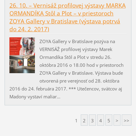
26. 10. – Vernisáž profilovej výstavy MARKA
ORMANDÍKA Stôl a Plot – v priestoroch
ZOYA Gallery v Bratislave (výstava potrvá
do 24. 2. 2017)
ZOYA Gallery v Bratislave pozýva na
VERNISÁŽ profilovej výstavy Marek
Ormandíka Stôl a Plot v stredu 26.
októbra 2016 o 18.00 hod v priestoroch
ZOYA Gallery v Bratislave. Výstava bude
otvorená pre verejnosť od 28. októbra
2016 do 24. februára 2017. *** Utečencov, svätcov aj
Madony vystaví maliar...
1
2
3
4
5
>
>>