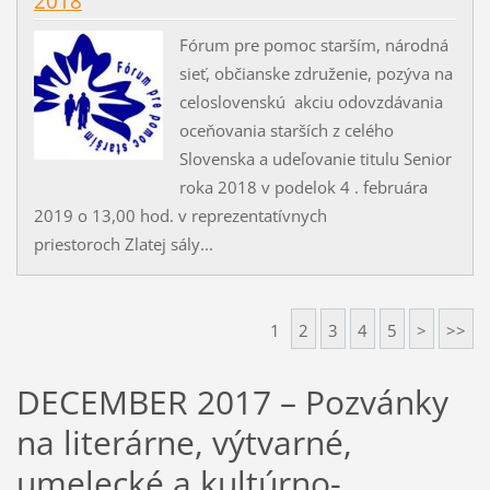
2018
Fórum pre pomoc starším, národná
sieť, občianske združenie, pozýva na
celoslovenskú akciu odovzdávania
oceňovania starších z celého
Slovenska a udeľovanie titulu Senior
roka 2018 v podelok 4 . februára
2019 o 13,00 hod. v reprezentatívnych
priestoroch Zlatej sály...
1
2
3
4
5
>
>>
DECEMBER 2017 – Pozvánky
na literárne, výtvarné,
umelecké a kultúrno-