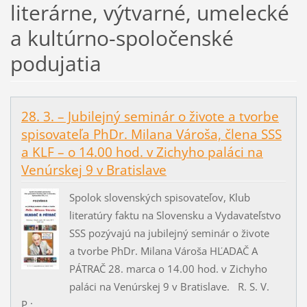
literárne, výtvarné, umelecké
a kultúrno-spoločenské
podujatia
28. 3. – Jubilejný seminár o živote a tvorbe
spisovateľa PhDr. Milana Vároša, člena SSS
a KLF – o 14.00 hod. v Zichyho paláci na
Venúrskej 9 v Bratislave
Spolok slovenských spisovateľov, Klub
literatúry faktu na Slovensku a Vydavateľstvo
SSS pozývajú na jubilejný seminár o živote
a tvorbe PhDr. Milana Vároša HĽADAČ A
PÁTRAČ 28. marca o 14.00 hod. v Zichyho
paláci na Venúrskej 9 v Bratislave. R. S. V.
P.:...