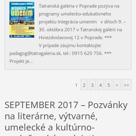
Tatranská galéria v Poprade pozýva na
programy umelecko-edukatívneho
projektu Integrácia umením v dňoch 9. –
30. októbra 2017 v Tatranskej galérii na
Hviezdoslavovej 12 v Poprade. ***
V prípade záujmu kontaktujte:
padagog@tatragaleria.sk, tel.: 0915 620 756. ***
Projekt je...
1
2
3
4
5
>
>>
SEPTEMBER 2017 – Pozvánky
na literárne, výtvarné,
umelecké a kultúrno-