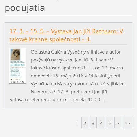
podujatia
17. 3. – 15. 5. – Výstava Jan Jiří Rathsam: V
takové krásné společnosti – II.
Oblastná Galéria Vysočiny v Jihlave a autor
pozývajú na výstavu Jan Jiří Rathsam: V
takové krásné společnosti – II. od 17. marca
do nedele 15. mája 2016 v Oblastní galerii
Vysočina na Masarykovom nám. 24 v Jihlave.
Na vernisáži 17. 3. prehovoril Jan Jiří
Rathsam. Otvorené: utorok – nedeľa: 10.00 –...
1
2
3
4
5
>
>>