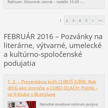
Rathsam. Otvorené: utorok – nedeľa: 10.00 –...
1
2
3
4
5
>
>>
FEBRUÁR 2016 – Pozvánky na
literárne, výtvarné, umelecké
a kultúrno-spoločenské
podujatia
1. 2. – Prezentácia kníh ĽUBOŠ JURÍK: Rok
dlhší ako storočie a ĽUBO OLACH: Politik –
vo V-klube v Bratislave
Národné osvetové centrum pozýva