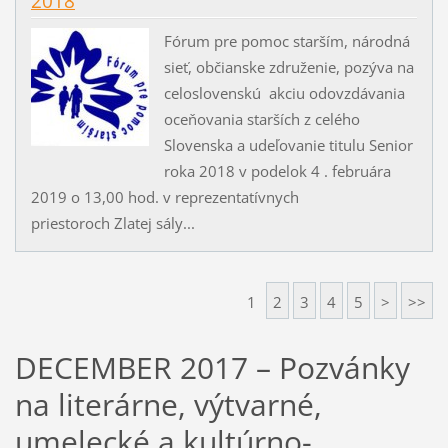
2018
Fórum pre pomoc starším, národná
sieť, občianske združenie, pozýva na
celoslovenskú akciu odovzdávania
oceňovania starších z celého
Slovenska a udeľovanie titulu Senior
roka 2018 v podelok 4 . februára
2019 o 13,00 hod. v reprezentatívnych
priestoroch Zlatej sály...
1
2
3
4
5
>
>>
DECEMBER 2017 – Pozvánky
na literárne, výtvarné,
umelecké a kultúrno-