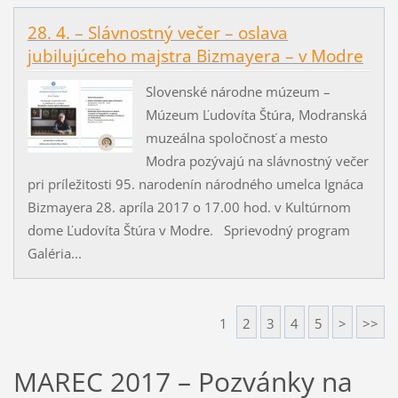
28. 4. – Slávnostný večer – oslava
jubilujúceho majstra Bizmayera – v Modre
Slovenské národne múzeum –
Múzeum Ľudovíta Štúra, Modranská
muzeálna spoločnosť a mesto
Modra pozývajú na slávnostný večer
pri príležitosti 95. narodenín národného umelca Ignáca
Bizmayera 28. apríla 2017 o 17.00 hod. v Kultúrnom
dome Ľudovíta Štúra v Modre. Sprievodný program
Galéria...
1
2
3
4
5
>
>>
MAREC 2017 – Pozvánky na