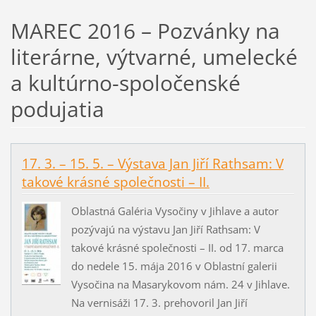
MAREC 2016 – Pozvánky na
literárne, výtvarné, umelecké
a kultúrno-spoločenské
podujatia
17. 3. – 15. 5. – Výstava Jan Jiří Rathsam: V
takové krásné společnosti – II.
Oblastná Galéria Vysočiny v Jihlave a autor
pozývajú na výstavu Jan Jiří Rathsam: V
takové krásné společnosti – II. od 17. marca
do nedele 15. mája 2016 v Oblastní galerii
Vysočina na Masarykovom nám. 24 v Jihlave.
Na vernisáži 17. 3. prehovoril Jan Jiří