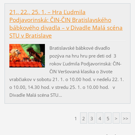
21., 22., 25. 1. – Hra Ľudmila
Podjavorinská: ČIN-ČIN Bratislavského
bábkového divadla – v Divadle Malá scéna
STU v Bratislave
Bratislavské bábkové divadlo
pozýva na hru hru pre deti od 3
rokov Ľudmila Podjavorinská: ČIN-
ČIN Veršovaná klasika o živote
vrabčiakov v sobotu 21. 1. o 10.00 hod. v nedeľu 22. 1.
o 10.00, 14.30 hod. v stredu 25. 1. o 10.00 hod. v
Divadle Malá scéna STU...
1
2
3
4
5
>
>>