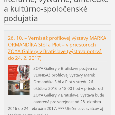
a kultúrno-spoločenské
podujatia
26. 10. – Vernisáž profilovej výstavy MARKA
ORMANDÍKA Stôl a Plot – v priestoroch
ZOYA Gallery v Bratislave (výstava potrvá
do 24. 2. 2017)
ZOYA Gallery v Bratislave pozýva na
VERNISÁŽ profilovej výstavy Marek
Ormandíka Stôl a Plot v stredu 26.
októbra 2016 o 18.00 hod v priestoroch
ZOYA Gallery v Bratislave. Výstava bude
otvorená pre verejnosť od 28. októbra
2016 do 24. februára 2017. *** Utečencov, svätcov aj
Madony vystaví maliar...