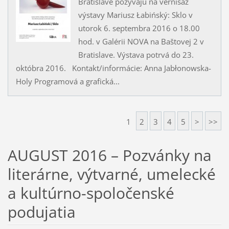
Bratislave pozývajú na vernisáž
výstavy Mariusz Łabińský: Sklo v
utorok 6. septembra 2016 o 18.00
hod. v Galérii NOVA na Baštovej 2 v
Bratislave. Výstava potrvá do 23.
októbra 2016. Kontakt/informácie: Anna Jabłonowska-
Holy Programová a grafická...
1
2
3
4
5
>
>>
AUGUST 2016 – Pozvánky na
literárne, výtvarné, umelecké
a kultúrno-spoločenské
podujatia