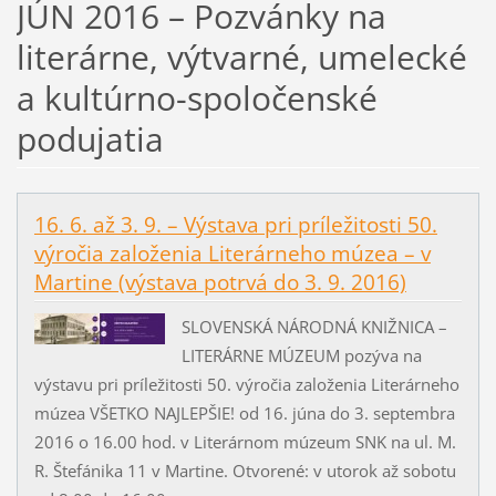
JÚN 2016 – Pozvánky na
literárne, výtvarné, umelecké
a kultúrno-spoločenské
podujatia
16. 6. až 3. 9. – Výstava pri príležitosti 50.
výročia založenia Literárneho múzea – v
Martine (výstava potrvá do 3. 9. 2016)
SLOVENSKÁ NÁRODNÁ KNIŽNICA –
LITERÁRNE MÚZEUM pozýva na
výstavu pri príležitosti 50. výročia založenia Literárneho
múzea VŠETKO NAJLEPŠIE! od 16. júna do 3. septembra
2016 o 16.00 hod. v Literárnom múzeum SNK na ul. M.
R. Štefánika 11 v Martine. Otvorené: v utorok až sobotu