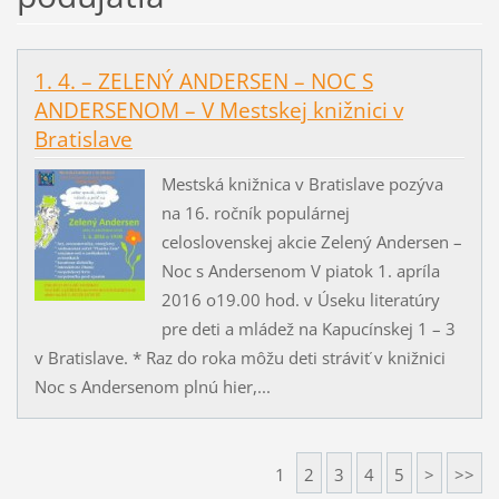
1. 4. – ZELENÝ ANDERSEN – NOC S
ANDERSENOM – V Mestskej knižnici v
Bratislave
Mestská knižnica v Bratislave pozýva
na 16. ročník populárnej
celoslovenskej akcie Zelený Andersen –
Noc s Andersenom V piatok 1. apríla
2016 o19.00 hod. v Úseku literatúry
pre deti a mládež na Kapucínskej 1 – 3
v Bratislave. * Raz do roka môžu deti stráviť v knižnici
Noc s Andersenom plnú hier,...
1
2
3
4
5
>
>>