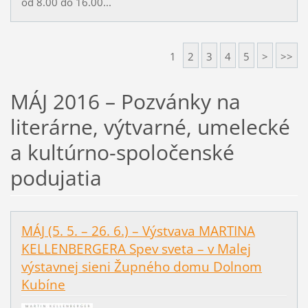
od 8.00 do 16.00...
1
2
3
4
5
>
>>
MÁJ 2016 – Pozvánky na
literárne, výtvarné, umelecké
a kultúrno-spoločenské
podujatia
MÁJ (5. 5. – 26. 6.) – Výstvava MARTINA
KELLENBERGERA Spev sveta – v Malej
výstavnej sieni Župného domu Dolnom
Kubíne