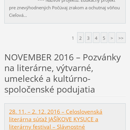
pre znevýhodnených Počúvaj zrakom a ochutnaj vôňou
Cieľová...
1
2
3
4
5
>
>>
NOVEMBER 2016 – Pozvánky
na literárne, výtvarné,
umelecké a kultúrno-
spoločenské podujatia
28. 11. – 2. 12. 2016 – Celoslovenská
literárna súťaž JAŠÍKOVE KYSUCE a
literárny festival – Slávnostné