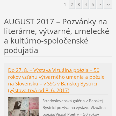
1
2
3
4
5
>
>>
AUGUST 2017 – Pozvánky na
literárne, výtvarné, umelecké
a kultúrno-spoločenské
podujatia
Do 27. 8. – Výstava Vizuálna poézia – 50
rokov vzťahu výtvarného umenia a poézie
na Slovensku – v SSG v Banskej Bystrici
(výstava trvá od 8. 6. 2017)
Stredoslovenská galéria v Banskej
Bystrici pozýva na výstavu Vizuálna
poézia/Visual Poetry – 50 rokov