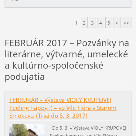
1
2
3
4
5
>
>>
FEBRUÁR 2017 – Pozvánky na
literárne, výtvarné, umelecké
a kultúrno-spoločenské
podujatia
FEBRURÁR – Výstava VIOLY KRUPOVEJ
Feeling happy :) – vo Vile Flóra v Starom
Smokovci (Trvá do 5. 3. 2017)
Do 5. 3. – Výstava VIOLY KRUPOVEJ
Feeling happy :) – vo Vile Flóra v