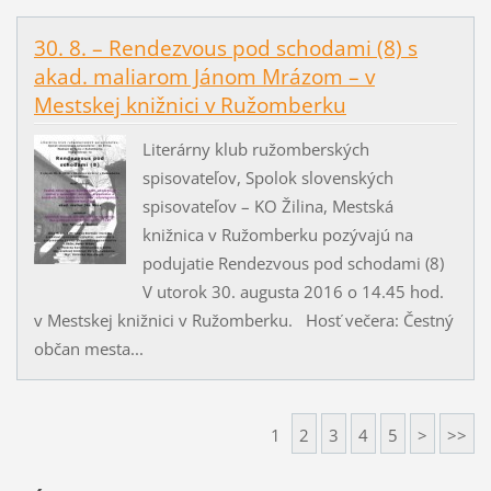
30. 8. – Rendezvous pod schodami (8) s
akad. maliarom Jánom Mrázom – v
Mestskej knižnici v Ružomberku
Literárny klub ružomberských
spisovateľov, Spolok slovenských
spisovateľov – KO Žilina, Mestská
knižnica v Ružomberku pozývajú na
podujatie Rendezvous pod schodami (8)
V utorok 30. augusta 2016 o 14.45 hod.
v Mestskej knižnici v Ružomberku. Hosť večera: Čestný
občan mesta...
1
2
3
4
5
>
>>