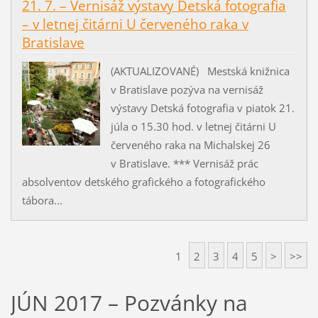
21. 7. – Vernisáž výstavy Detská fotografia
– v letnej čitárni U červeného raka v
Bratislave
(AKTUALIZOVANÉ) Mestská knižnica
v Bratislave pozýva na vernisáž
výstavy Detská fotografia v piatok 21.
júla o 15.30 hod. v letnej čitárni U
červeného raka na Michalskej 26
v Bratislave. *** Vernisáž prác
absolventov detského grafického a fotografického
tábora...
1
2
3
4
5
>
>>
JÚN 2017 – Pozvánky na