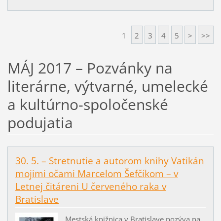
1
2
3
4
5
>
>>
MÁJ 2017 – Pozvánky na
literárne, výtvarné, umelecké
a kultúrno-spoločenské
podujatia
30. 5. – Stretnutie a autorom knihy Vatikán
mojimi očami Marcelom Šefčíkom – v
Letnej čitáreni U červeného raka v
Bratislave
Mestská knižnica v Bratislave pozýva na