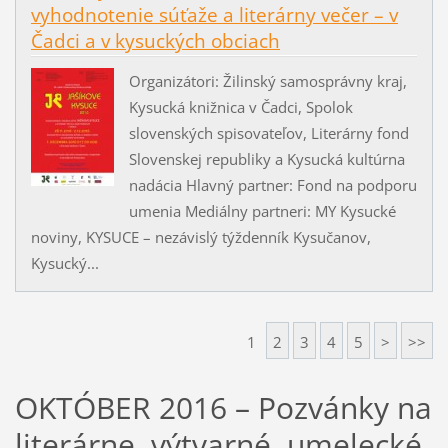
vyhodnotenie súťaže a literárny večer – v
Čadci a v kysuckých obciach
Organizátori: Žilinský samosprávny kraj,
Kysucká knižnica v Čadci, Spolok
slovenských spisovateľov, Literárny fond
Slovenskej republiky a Kysucká kultúrna
nadácia Hlavný partner: Fond na podporu
umenia Mediálny partneri: MY Kysucké
noviny, KYSUCE – nezávislý týždenník Kysučanov,
Kysucký...
1
2
3
4
5
>
>>
OKTÓBER 2016 – Pozvánky na
literárne, výtvarné, umelecké