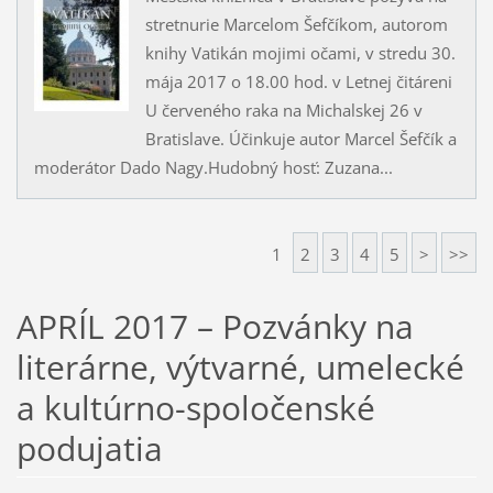
stretnurie Marcelom Šefčíkom, autorom
knihy Vatikán mojimi očami, v stredu 30.
mája 2017 o 18.00 hod. v Letnej čitáreni
U červeného raka na Michalskej 26 v
Bratislave. Účinkuje autor Marcel Šefčík a
moderátor Dado Nagy.Hudobný hosť: Zuzana...
1
2
3
4
5
>
>>
APRÍL 2017 – Pozvánky na
literárne, výtvarné, umelecké
a kultúrno-spoločenské
podujatia