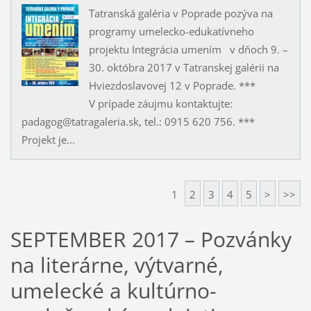
Tatranská galéria v Poprade pozýva na
programy umelecko-edukatívneho
projektu Integrácia umením v dňoch 9. –
30. októbra 2017 v Tatranskej galérii na
Hviezdoslavovej 12 v Poprade. ***
V prípade záujmu kontaktujte:
padagog@tatragaleria.sk, tel.: 0915 620 756. ***
Projekt je...
1
2
3
4
5
>
>>
SEPTEMBER 2017 – Pozvánky
na literárne, výtvarné,
umelecké a kultúrno-