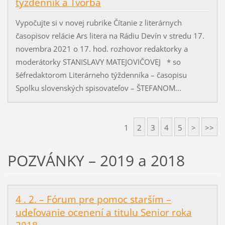
týždenník a Tvorba
Vypočujte si v novej rubrike Čítanie z literárnych
časopisov relácie Ars litera na Rádiu Devín v stredu 17.
novembra 2021 o 17. hod. rozhovor redaktorky a
moderátorky STANISLAVY MATEJOVIČOVEJ * so
šéfredaktorom Literárneho týždenníka – časopisu
Spolku slovenských spisovateľov – ŠTEFANOM...
1
2
3
4
5
>
>>
POZVÁNKY – 2019 a 2018
4 . 2. – Fórum pre pomoc starším –
udeľovanie ocenení a titulu Senior roka