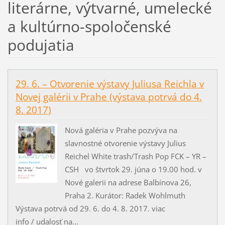
literárne, výtvarné, umelecké
a kultúrno-spoločenské
podujatia
29. 6. – Otvorenie výstavy Juliusa Reichla v
Novej galérii v Prahe (výstava potrvá do 4.
8. 2017)
Nová galéria v Prahe pozvýva na
slavnostné otvorenie výstavy Julius
Reichel White trash/Trash Pop FCK – YR –
CSH vo štvrtok 29. júna o 19.00 hod. v
Nové galerii na adrese Balbínova 26,
Praha 2. Kurátor: Radek Wohlmuth
Výstava potrvá od 29. 6. do 4. 8. 2017. viac
info / udalosť na...