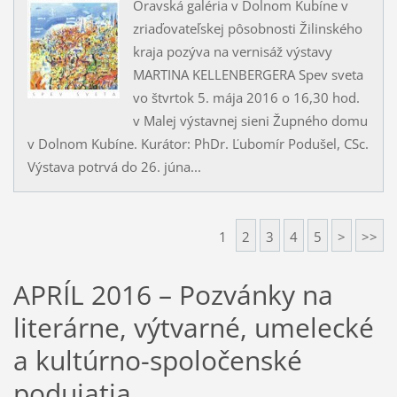
Oravská galéria v Dolnom Kubíne v
zriaďovateľskej pôsobnosti Žilinského
kraja pozýva na vernisáž výstavy
MARTINA KELLENBERGERA Spev sveta
vo štvrtok 5. mája 2016 o 16,30 hod.
v Malej výstavnej sieni Župného domu
v Dolnom Kubíne. Kurátor: PhDr. Ľubomír Podušel, CSc.
Výstava potrvá do 26. júna...
1
2
3
4
5
>
>>
APRÍL 2016 – Pozvánky na
literárne, výtvarné, umelecké
a kultúrno-spoločenské
podujatia