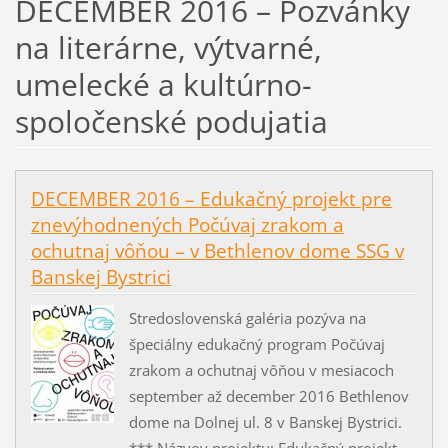
DECEMBER 2016 – Pozvánky
na literárne, výtvarné,
umelecké a kultúrno-
spoločenské podujatia
DECEMBER 2016 – Edukačný projekt pre
znevýhodnených Počúvaj zrakom a
ochutnaj vôňou – v Bethlenov dome SSG v
Banskej Bystrici
Stredoslovenská galéria pozýva na
špeciálny edukačný program Počúvaj
zrakom a ochutnaj vôňou v mesiacoch
september až december 2016 Bethlenov
dome na Dolnej ul. 8 v Banskej Bystrici.
*** Názvov projektu: Edukačný projekt