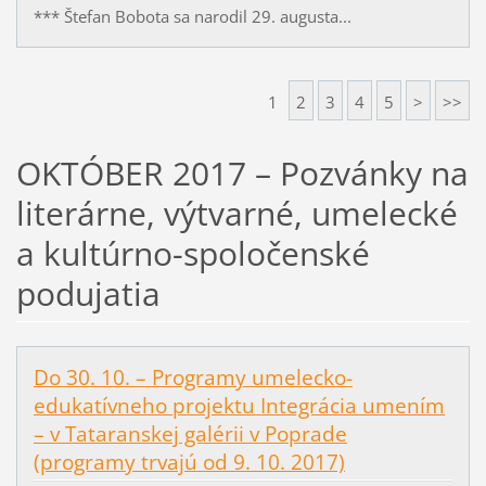
*** Štefan Bobota sa narodil 29. augusta...
1
2
3
4
5
>
>>
OKTÓBER 2017 – Pozvánky na
literárne, výtvarné, umelecké
a kultúrno-spoločenské
podujatia
Do 30. 10. – Programy umelecko-
edukatívneho projektu Integrácia umením
– v Tataranskej galérii v Poprade
(programy trvajú od 9. 10. 2017)