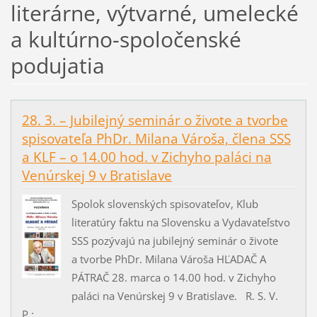
literárne, výtvarné, umelecké
a kultúrno-spoločenské
podujatia
28. 3. – Jubilejný seminár o živote a tvorbe
spisovateľa PhDr. Milana Vároša, člena SSS
a KLF – o 14.00 hod. v Zichyho paláci na
Venúrskej 9 v Bratislave
Spolok slovenských spisovateľov, Klub
literatúry faktu na Slovensku a Vydavateľstvo
SSS pozývajú na jubilejný seminár o živote
a tvorbe PhDr. Milana Vároša HĽADAČ A
PÁTRAČ 28. marca o 14.00 hod. v Zichyho
paláci na Venúrskej 9 v Bratislave. R. S. V.
P.:...