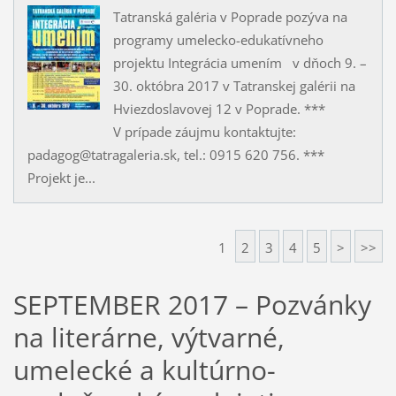
Tatranská galéria v Poprade pozýva na
programy umelecko-edukatívneho
projektu Integrácia umením v dňoch 9. –
30. októbra 2017 v Tatranskej galérii na
Hviezdoslavovej 12 v Poprade. ***
V prípade záujmu kontaktujte:
padagog@tatragaleria.sk, tel.: 0915 620 756. ***
Projekt je...
1
2
3
4
5
>
>>
SEPTEMBER 2017 – Pozvánky
na literárne, výtvarné,
umelecké a kultúrno-