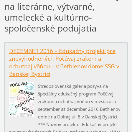
na literárne, výtvarné,
umelecké a kultúrno-
spoločenské podujatia
DECEMBER 2016 – Edukačný projekt pre
znevýhodnených Počúvaj zrakom a
ochutnaj vôňou – v Bethlenov dome SSG v
Banskej Bystrici
Stredoslovenská galéria pozýva na
špeciálny edukačný program Počúvaj
zrakom a ochutnaj vôňou v mesiacoch
september až december 2016 Bethlenov
dome na Dolnej ul. 8 v Banskej Bystrici.
*** Názvov projektu: Edukačný projekt
pre znevýhodnených Počúvaj zrakom a ochutnaj vôňou