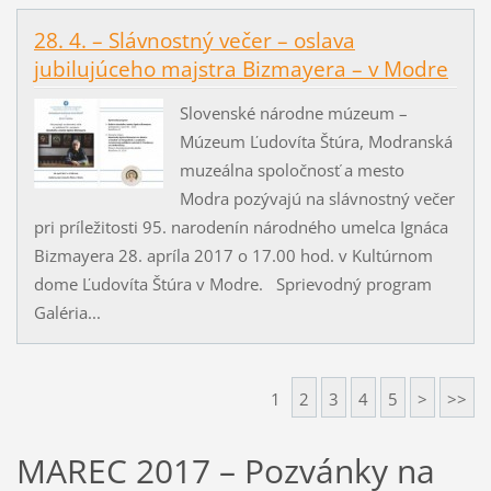
28. 4. – Slávnostný večer – oslava
jubilujúceho majstra Bizmayera – v Modre
Slovenské národne múzeum –
Múzeum Ľudovíta Štúra, Modranská
muzeálna spoločnosť a mesto
Modra pozývajú na slávnostný večer
pri príležitosti 95. narodenín národného umelca Ignáca
Bizmayera 28. apríla 2017 o 17.00 hod. v Kultúrnom
dome Ľudovíta Štúra v Modre. Sprievodný program
Galéria...
1
2
3
4
5
>
>>
MAREC 2017 – Pozvánky na