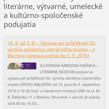
literárne, výtvarné, umelecké
a kultúrno-spoločenské
podujatia
16. 6. až 3. 9. – Výstava pri príležitosti 50.
výročia založenia Literárneho múzea – v
Martine (výstava potrvá do 3. 9. 2016)
SLOVENSKÁ NÁRODNÁ KNIŽNICA –
LITERÁRNE MÚZEUM pozýva na
výstavu pri príležitosti 50. výročia založenia Literárneho
múzea VŠETKO NAJLEPŠIE! od 16. júna do 3. septembra
2016 o 16.00 hod. v Literárnom múzeum SNK na ul. M.
R. Štefánika 11 v Martine. Otvorené: v utorok až sobotu
od 8.00 do 16.00...