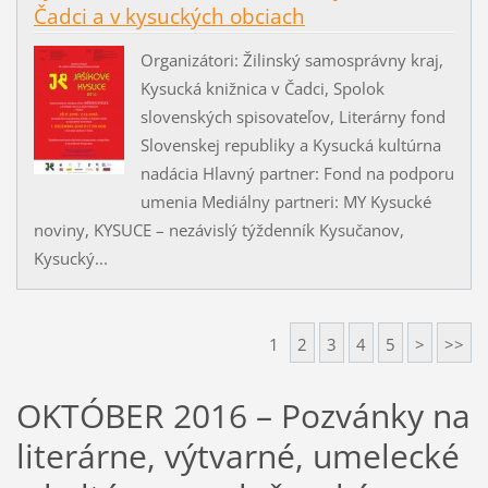
Čadci a v kysuckých obciach
Organizátori: Žilinský samosprávny kraj,
Kysucká knižnica v Čadci, Spolok
slovenských spisovateľov, Literárny fond
Slovenskej republiky a Kysucká kultúrna
nadácia Hlavný partner: Fond na podporu
umenia Mediálny partneri: MY Kysucké
noviny, KYSUCE – nezávislý týždenník Kysučanov,
Kysucký...
1
2
3
4
5
>
>>
OKTÓBER 2016 – Pozvánky na
literárne, výtvarné, umelecké