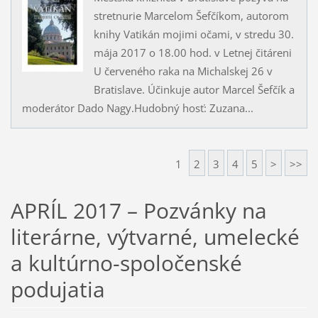
stretnurie Marcelom Šefčíkom, autorom
knihy Vatikán mojimi očami, v stredu 30.
mája 2017 o 18.00 hod. v Letnej čitáreni
U červeného raka na Michalskej 26 v
Bratislave. Účinkuje autor Marcel Šefčík a
moderátor Dado Nagy.Hudobný hosť: Zuzana...
1
2
3
4
5
>
>>
APRÍL 2017 – Pozvánky na
literárne, výtvarné, umelecké
a kultúrno-spoločenské
podujatia