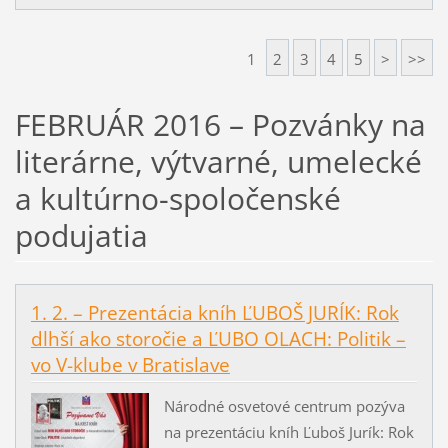
1
2
3
4
5
>
>>
FEBRUÁR 2016 – Pozvánky na
literárne, výtvarné, umelecké
a kultúrno-spoločenské
podujatia
1. 2. – Prezentácia kníh ĽUBOŠ JURÍK: Rok
dlhší ako storočie a ĽUBO OLACH: Politik –
vo V-klube v Bratislave
Národné osvetové centrum pozýva
na prezentáciu kníh Ľuboš Jurík: Rok