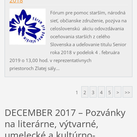
2018
Fórum pre pomoc starším, národná
sieť, občianske združenie, pozýva na
celoslovenskú akciu odovzdávania
oceňovania starších z celého
Slovenska a udeľovanie titulu Senior
roka 2018 v podelok 4 . februára
2019 o 13,00 hod. v reprezentatívnych
priestoroch Zlatej sály...
1
2
3
4
5
>
>>
DECEMBER 2017 – Pozvánky
na literárne, výtvarné,
umelecké a kultúrno-