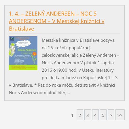
1. 4. – ZELENÝ ANDERSEN – NOC S
ANDERSENOM – V Mestskej knižnici v
Bratislave
Mestská knižnica v Bratislave pozýva
na 16. ročník populárnej
celoslovenskej akcie Zelený Andersen –
Noc s Andersenom V piatok 1. apríla
2016 o19.00 hod. v Úseku literatúry
pre deti a mládež na Kapucínskej 1 – 3
v Bratislave. * Raz do roka môžu deti stráviť v knižnici
Noc s Andersenom plnú hier,...
1
2
3
4
5
>
>>