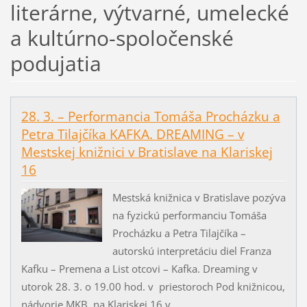
literárne, výtvarné, umelecké
a kultúrno-spoločenské
podujatia
28. 3. – Performancia Tomáša Procházku a
Petra Tilajčíka KAFKA. DREAMING – v
Mestskej knižnici v Bratislave na Klariskej
16
Mestská knižnica v Bratislave pozýva
na fyzickú performanciu Tomáša
Procházku a Petra Tilajčíka –
autorskú interpretáciu diel Franza
Kafku – Premena a List otcovi – Kafka. Dreaming v
utorok 28. 3. o 19.00 hod. v priestoroch Pod knižnicou,
nádvorie MKB, na Klariskej 16 v...