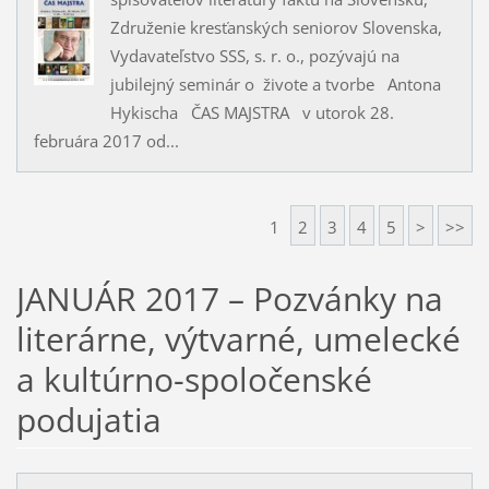
Združenie kresťanských seniorov Slovenska,
Vydavateľstvo SSS, s. r. o., pozývajú na
jubilejný seminár o živote a tvorbe Antona
Hykischa ČAS MAJSTRA v utorok 28.
februára 2017 od...
1
2
3
4
5
>
>>
JANUÁR 2017 – Pozvánky na
literárne, výtvarné, umelecké
a kultúrno-spoločenské
podujatia