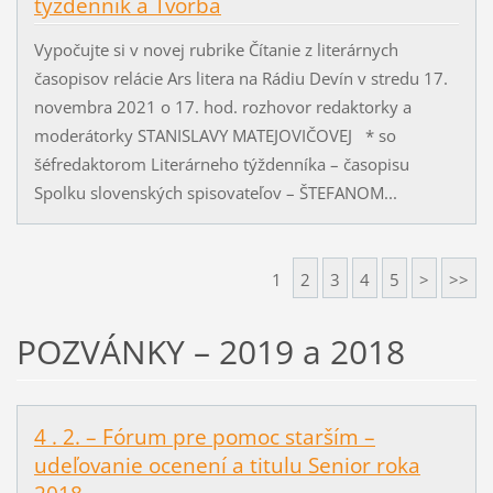
týždenník a Tvorba
Vypočujte si v novej rubrike Čítanie z literárnych
časopisov relácie Ars litera na Rádiu Devín v stredu 17.
novembra 2021 o 17. hod. rozhovor redaktorky a
moderátorky STANISLAVY MATEJOVIČOVEJ * so
šéfredaktorom Literárneho týždenníka – časopisu
Spolku slovenských spisovateľov – ŠTEFANOM...
1
2
3
4
5
>
>>
POZVÁNKY – 2019 a 2018
4 . 2. – Fórum pre pomoc starším –
udeľovanie ocenení a titulu Senior roka