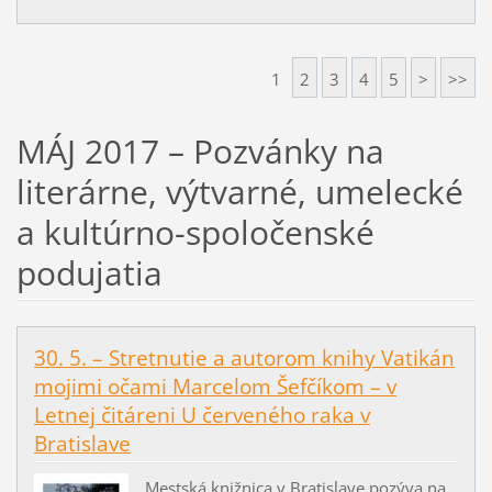
1
2
3
4
5
>
>>
MÁJ 2017 – Pozvánky na
literárne, výtvarné, umelecké
a kultúrno-spoločenské
podujatia
30. 5. – Stretnutie a autorom knihy Vatikán
mojimi očami Marcelom Šefčíkom – v
Letnej čitáreni U červeného raka v
Bratislave
Mestská knižnica v Bratislave pozýva na