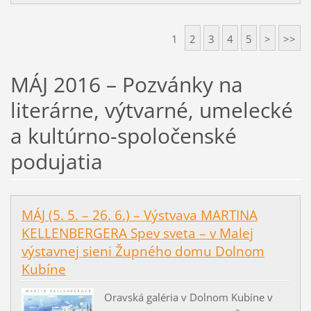
1
2
3
4
5
>
>>
MÁJ 2016 – Pozvánky na
literárne, výtvarné, umelecké
a kultúrno-spoločenské
podujatia
MÁJ (5. 5. – 26. 6.) – Výstvava MARTINA
KELLENBERGERA Spev sveta – v Malej
výstavnej sieni Župného domu Dolnom
Kubíne
Oravská galéria v Dolnom Kubíne v