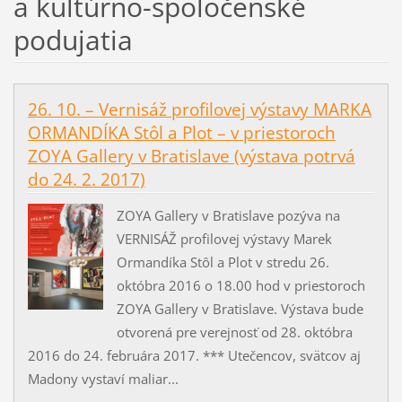
a kultúrno-spoločenské
podujatia
26. 10. – Vernisáž profilovej výstavy MARKA
ORMANDÍKA Stôl a Plot – v priestoroch
ZOYA Gallery v Bratislave (výstava potrvá
do 24. 2. 2017)
ZOYA Gallery v Bratislave pozýva na
VERNISÁŽ profilovej výstavy Marek
Ormandíka Stôl a Plot v stredu 26.
októbra 2016 o 18.00 hod v priestoroch
ZOYA Gallery v Bratislave. Výstava bude
otvorená pre verejnosť od 28. októbra
2016 do 24. februára 2017. *** Utečencov, svätcov aj
Madony vystaví maliar...