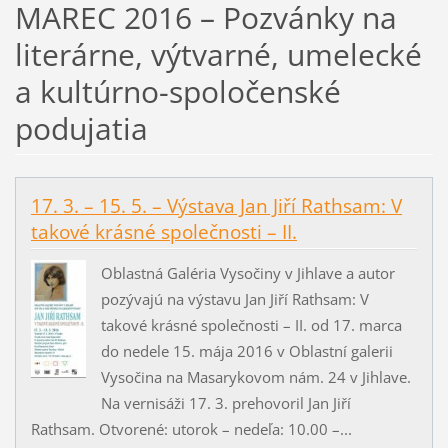
MAREC 2016 – Pozvánky na
literárne, výtvarné, umelecké
a kultúrno-spoločenské
podujatia
17. 3. – 15. 5. – Výstava Jan Jiří Rathsam: V
takové krásné společnosti – II.
Oblastná Galéria Vysočiny v Jihlave a autor
pozývajú na výstavu Jan Jiří Rathsam: V
takové krásné společnosti – II. od 17. marca
do nedele 15. mája 2016 v Oblastní galerii
Vysočina na Masarykovom nám. 24 v Jihlave.
Na vernisáži 17. 3. prehovoril Jan Jiří
Rathsam. Otvorené: utorok – nedeľa: 10.00 –...