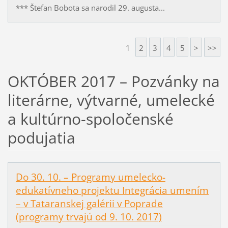
*** Štefan Bobota sa narodil 29. augusta...
1
2
3
4
5
>
>>
OKTÓBER 2017 – Pozvánky na
literárne, výtvarné, umelecké
a kultúrno-spoločenské
podujatia
Do 30. 10. – Programy umelecko-
edukatívneho projektu Integrácia umením
– v Tataranskej galérii v Poprade
(programy trvajú od 9. 10. 2017)