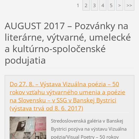
1
2
3
4
5
>
>>
AUGUST 2017 – Pozvánky na
literárne, výtvarné, umelecké
a kultúrno-spoločenské
podujatia
Do 27. 8. – Výstava Vizuálna poézia – 50
rokov vzťahu výtvarného umenia a poézie
na Slovensku – v SSG v Banskej Bystrici
(výstava trvá od 8. 6. 2017)
Stredoslovenská galéria v Banskej
Bystrici pozýva na výstavu Vizuálna
poézia/Visual Poetry – 50 rokov