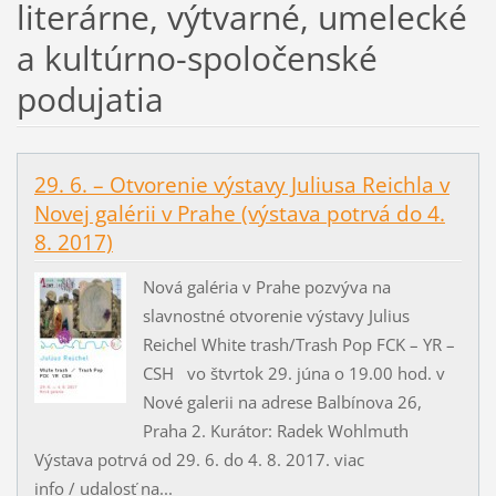
literárne, výtvarné, umelecké
a kultúrno-spoločenské
podujatia
29. 6. – Otvorenie výstavy Juliusa Reichla v
Novej galérii v Prahe (výstava potrvá do 4.
8. 2017)
Nová galéria v Prahe pozvýva na
slavnostné otvorenie výstavy Julius
Reichel White trash/Trash Pop FCK – YR –
CSH vo štvrtok 29. júna o 19.00 hod. v
Nové galerii na adrese Balbínova 26,
Praha 2. Kurátor: Radek Wohlmuth
Výstava potrvá od 29. 6. do 4. 8. 2017. viac
info / udalosť na...