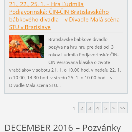
21., 22., 25. 1. – Hra Ľudmila
Podjavorinská: ČIN-ČIN Bratislavského
bábkového divadla – v Divadle Malá scéna
STU v Bratislave
Bratislavské bábkové divadlo
pozýva na hru hru pre deti od 3
rokov Ľudmila Podjavorinská: ČIN-
ČIN Veršovaná klasika o živote
vrabčiakov v sobotu 21. 1. o 10.00 hod. v nedeľu 22. 1.
o 10.00, 14.30 hod. v stredu 25. 1. o 10.00 hod. v
Divadle Malá scéna STU...
1
2
3
4
5
>
>>
DECEMBER 2016 – Pozvánky