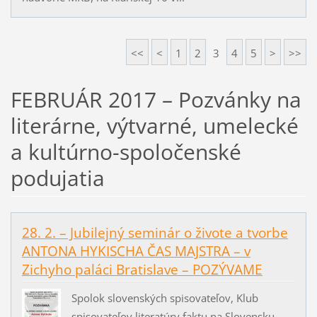
<<
<
1
2
3
4
5
>
>>
FEBRUÁR 2017 – Pozvánky na
literárne, výtvarné, umelecké
a kultúrno-spoločenské
podujatia
28. 2. – Jubilejný seminár o živote a tvorbe
ANTONA HYKISCHA ČAS MAJSTRA – v
Zichyho paláci Bratislave – POZÝVAME
Spolok slovenských spisovateľov, Klub
spisovateľov literatúry faktu na Slovensku,