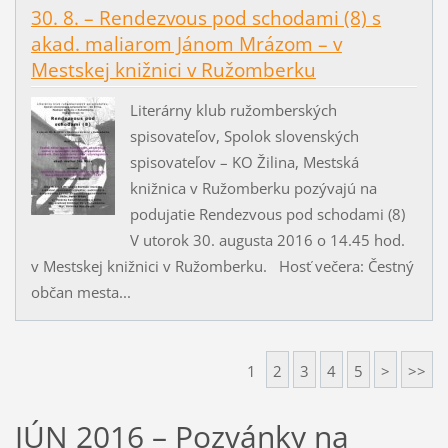
30. 8. – Rendezvous pod schodami (8) s
akad. maliarom Jánom Mrázom – v
Mestskej knižnici v Ružomberku
Literárny klub ružomberských
spisovateľov, Spolok slovenských
spisovateľov – KO Žilina, Mestská
knižnica v Ružomberku pozývajú na
podujatie Rendezvous pod schodami (8)
V utorok 30. augusta 2016 o 14.45 hod.
v Mestskej knižnici v Ružomberku. Hosť večera: Čestný
občan mesta...
1
2
3
4
5
>
>>
JÚN 2016 – Pozvánky na