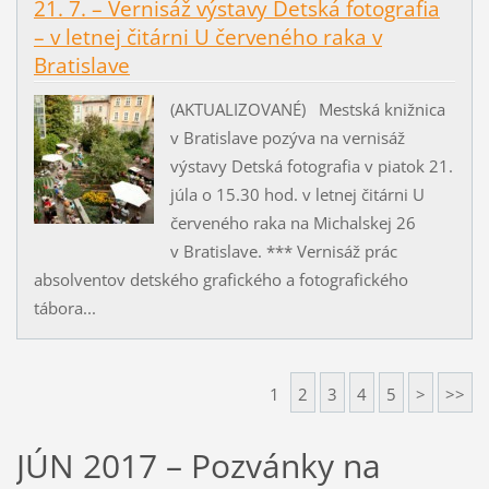
21. 7. – Vernisáž výstavy Detská fotografia
– v letnej čitárni U červeného raka v
Bratislave
(AKTUALIZOVANÉ) Mestská knižnica
v Bratislave pozýva na vernisáž
výstavy Detská fotografia v piatok 21.
júla o 15.30 hod. v letnej čitárni U
červeného raka na Michalskej 26
v Bratislave. *** Vernisáž prác
absolventov detského grafického a fotografického
tábora...
1
2
3
4
5
>
>>
JÚN 2017 – Pozvánky na