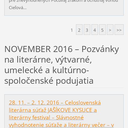
Cieľová...
1
2
3
4
5
>
>>
NOVEMBER 2016 – Pozvánky
na literárne, výtvarné,
umelecké a kultúrno-
spoločenské podujatia
28. 11. – 2. 12. 2016 – Celoslovenská
literárna súťaž JAŠÍKOVE KYSUCE a
literárny festival – Slávnostné
vyhodnotenie súťaže a literárny večer – v