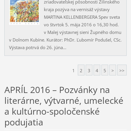
zriaďovateľskej pôsobnosti Žilinského
kraja pozýva na vernisáž výstavy
MARTINA KELLENBERGERA Spev sveta
vo štvrtok 5. mája 2016 o 16,30 hod.
v Malej výstavnej sieni Župného domu
v Dolnom Kubíne. Kurátor: PhDr. Ľubomír Podušel, CSc.
Výstava potrvá do 26. júna...
1
2
3
4
5
>
>>
APRÍL 2016 – Pozvánky na
literárne, výtvarné, umelecké
a kultúrno-spoločenské
podujatia