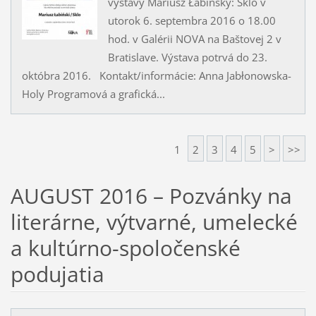
výstavy Mariusz Łabińský: Sklo v
utorok 6. septembra 2016 o 18.00
hod. v Galérii NOVA na Baštovej 2 v
Bratislave. Výstava potrvá do 23.
októbra 2016. Kontakt/informácie: Anna Jabłonowska-
Holy Programová a grafická...
1
2
3
4
5
>
>>
AUGUST 2016 – Pozvánky na
literárne, výtvarné, umelecké
a kultúrno-spoločenské
podujatia