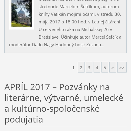
stretnurie Marcelom Šefčíkom, autorom
knihy Vatikán mojimi očami, v stredu 30.
mája 2017 o 18.00 hod. v Letnej čitáreni
U červeného raka na Michalskej 26 v
Bratislave. Účinkuje autor Marcel Šefčík a
moderátor Dado Nagy.Hudobný hosť: Zuzana...
1
2
3
4
5
>
>>
APRÍL 2017 – Pozvánky na
literárne, výtvarné, umelecké
a kultúrno-spoločenské
podujatia