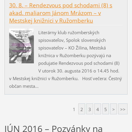
30. 8. – Rendezvous pod schodami (8) s
akad. maliarom Jánom Mrázom – v
Mestskej knižnici v Ružomberku
Literárny klub ružomberských
spisovateľov, Spolok slovenských
spisovateľov – KO Žilina, Mestská
knižnica v Ružomberku pozývajú na
podujatie Rendezvous pod schodami (8)
V utorok 30. augusta 2016 o 14.45 hod.
v Mestskej knižnici v Ružomberku. Hosť večera: Čestný
občan mesta...
1
2
3
4
5
>
>>
JÚN 2016 – Pozvánky na