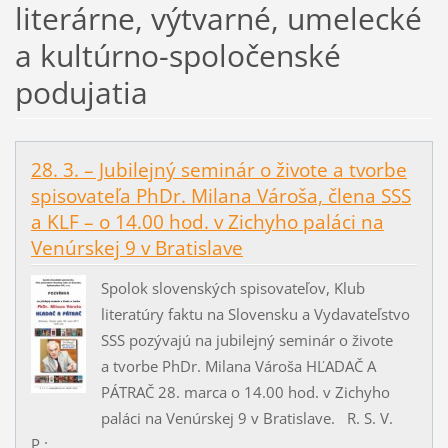
literárne, výtvarné, umelecké
a kultúrno-spoločenské
podujatia
28. 3. – Jubilejný seminár o živote a tvorbe
spisovateľa PhDr. Milana Vároša, člena SSS
a KLF – o 14.00 hod. v Zichyho paláci na
Venúrskej 9 v Bratislave
Spolok slovenských spisovateľov, Klub
literatúry faktu na Slovensku a Vydavateľstvo
SSS pozývajú na jubilejný seminár o živote
a tvorbe PhDr. Milana Vároša HĽADAČ A
PÁTRAČ 28. marca o 14.00 hod. v Zichyho
paláci na Venúrskej 9 v Bratislave. R. S. V.
P.:...