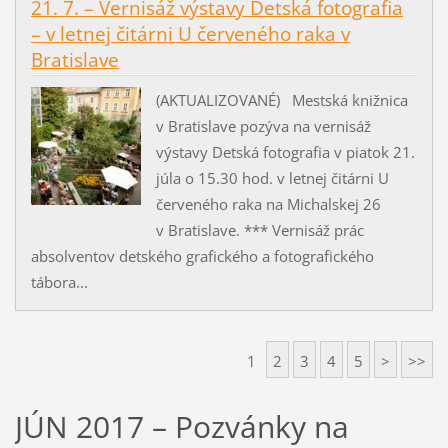
21. 7. – Vernisáž výstavy Detská fotografia
– v letnej čitárni U červeného raka v
Bratislave
(AKTUALIZOVANÉ) Mestská knižnica
v Bratislave pozýva na vernisáž
výstavy Detská fotografia v piatok 21.
júla o 15.30 hod. v letnej čitárni U
červeného raka na Michalskej 26
v Bratislave. *** Vernisáž prác
absolventov detského grafického a fotografického
tábora...
1
2
3
4
5
>
>>
JÚN 2017 – Pozvánky na