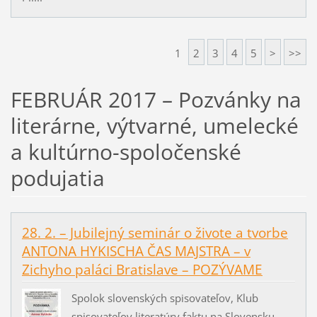
1
2
3
4
5
>
>>
FEBRUÁR 2017 – Pozvánky na
literárne, výtvarné, umelecké
a kultúrno-spoločenské
podujatia
28. 2. – Jubilejný seminár o živote a tvorbe
ANTONA HYKISCHA ČAS MAJSTRA – v
Zichyho paláci Bratislave – POZÝVAME
Spolok slovenských spisovateľov, Klub
spisovateľov literatúry faktu na Slovensku,