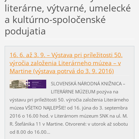
literárne, výtvarné, umelecké
a kultúrno-spoločenské
podujatia
16. 6. až 3. 9. – Výstava pri príležitosti 50.
výročia založenia Literárneho múzea – v
Martine (výstava potrvá do 3. 9. 2016)
SLOVENSKÁ NÁRODNÁ KNIŽNICA –
LITERÁRNE MÚZEUM pozýva na
výstavu pri príležitosti 50. výročia založenia Literárneho
múzea VŠETKO NAJLEPŠIE! od 16. júna do 3. septembra
2016 o 16.00 hod. v Literárnom múzeum SNK na ul. M.
R. Štefánika 11 v Martine. Otvorené: v utorok až sobotu
od 8.00 do 16.00...