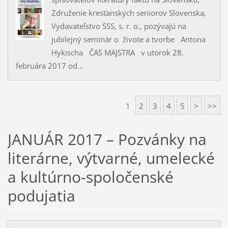
Združenie kresťanských seniorov Slovenska,
Vydavateľstvo SSS, s. r. o., pozývajú na
jubilejný seminár o živote a tvorbe Antona
Hykischa ČAS MAJSTRA v utorok 28.
februára 2017 od...
1
2
3
4
5
>
>>
JANUÁR 2017 – Pozvánky na
literárne, výtvarné, umelecké
a kultúrno-spoločenské
podujatia