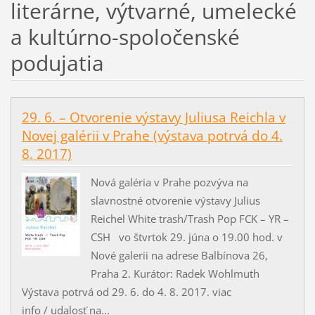
literárne, výtvarné, umelecké
a kultúrno-spoločenské
podujatia
29. 6. – Otvorenie výstavy Juliusa Reichla v
Novej galérii v Prahe (výstava potrvá do 4.
8. 2017)
Nová galéria v Prahe pozvýva na
slavnostné otvorenie výstavy Julius
Reichel White trash/Trash Pop FCK – YR –
CSH vo štvrtok 29. júna o 19.00 hod. v
Nové galerii na adrese Balbínova 26,
Praha 2. Kurátor: Radek Wohlmuth
Výstava potrvá od 29. 6. do 4. 8. 2017. viac
info / udalosť na...