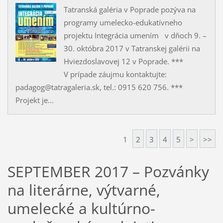
Tatranská galéria v Poprade pozýva na
programy umelecko-edukatívneho
projektu Integrácia umením v dňoch 9. –
30. októbra 2017 v Tatranskej galérii na
Hviezdoslavovej 12 v Poprade. ***
V prípade záujmu kontaktujte:
padagog@tatragaleria.sk, tel.: 0915 620 756. ***
Projekt je...
1
2
3
4
5
>
>>
SEPTEMBER 2017 – Pozvánky
na literárne, výtvarné,
umelecké a kultúrno-