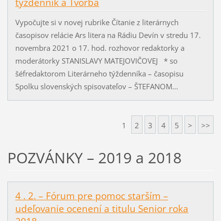
týždenník a Tvorba
Vypočujte si v novej rubrike Čítanie z literárnych
časopisov relácie Ars litera na Rádiu Devín v stredu 17.
novembra 2021 o 17. hod. rozhovor redaktorky a
moderátorky STANISLAVY MATEJOVIČOVEJ * so
šéfredaktorom Literárneho týždenníka – časopisu
Spolku slovenských spisovateľov – ŠTEFANOM...
1
2
3
4
5
>
>>
POZVÁNKY – 2019 a 2018
4 . 2. – Fórum pre pomoc starším –
udeľovanie ocenení a titulu Senior roka