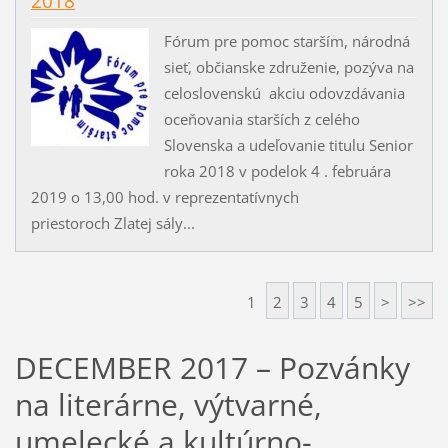
2018
Fórum pre pomoc starším, národná
sieť, občianske združenie, pozýva na
celoslovenskú akciu odovzdávania
oceňovania starších z celého
Slovenska a udeľovanie titulu Senior
roka 2018 v podelok 4 . februára
2019 o 13,00 hod. v reprezentatívnych
priestoroch Zlatej sály...
1
2
3
4
5
>
>>
DECEMBER 2017 – Pozvánky
na literárne, výtvarné,
umelecké a kultúrno-