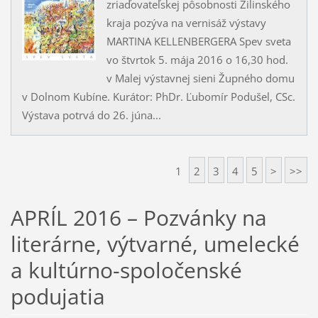
zriaďovateľskej pôsobnosti Žilinského
kraja pozýva na vernisáž výstavy
MARTINA KELLENBERGERA Spev sveta
vo štvrtok 5. mája 2016 o 16,30 hod.
v Malej výstavnej sieni Župného domu
v Dolnom Kubíne. Kurátor: PhDr. Ľubomír Podušel, CSc.
Výstava potrvá do 26. júna...
1
2
3
4
5
>
>>
APRÍL 2016 – Pozvánky na
literárne, výtvarné, umelecké
a kultúrno-spoločenské
podujatia