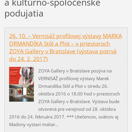
a kultúrno-spoločenské
podujatia
26. 10. – Vernisáž profilovej výstavy MARKA
ORMANDÍKA Stôl a Plot – v priestoroch
ZOYA Gallery v Bratislave (výstava potrvá
do 24. 2. 2017)
ZOYA Gallery v Bratislave pozýva na
VERNISÁŽ profilovej výstavy Marek
Ormandíka Stôl a Plot v stredu 26.
októbra 2016 o 18.00 hod v priestoroch
ZOYA Gallery v Bratislave. Výstava bude
otvorená pre verejnosť od 28. októbra
2016 do 24. februára 2017. *** Utečencov, svätcov aj
Madony vystaví maliar...