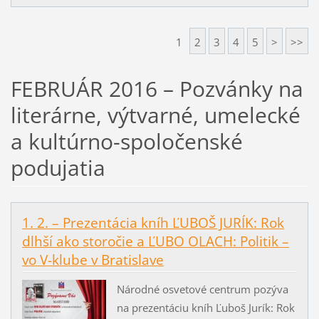
1
2
3
4
5
>
>>
FEBRUÁR 2016 – Pozvánky na
literárne, výtvarné, umelecké
a kultúrno-spoločenské
podujatia
1. 2. – Prezentácia kníh ĽUBOŠ JURÍK: Rok
dlhší ako storočie a ĽUBO OLACH: Politik –
vo V-klube v Bratislave
Národné osvetové centrum pozýva
na prezentáciu kníh Ľuboš Jurík: Rok