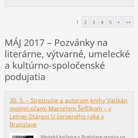
1
2
3
4
5
>
>>
MÁJ 2017 – Pozvánky na
literárne, výtvarné, umelecké
a kultúrno-spoločenské
podujatia
30. 5. – Stretnutie a autorom knihy Vatikán
mojimi očami Marcelom Šefčíkom – v
Letnej čitáreni U červeného raka v
Bratislave
Mestská knižnica v Bratislave pozýva na