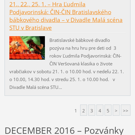
21., 22., 25. 1. – Hra Ľudmila
Podjavorinská: ČIN-ČIN Bratislavského
bábkového divadla – v Divadle Malá scéna
STU v Bratislave
Bratislavské bábkové divadlo
pozýva na hru hru pre deti od 3
rokov Ľudmila Podjavorinská: ČIN-
ČIN Veršovaná klasika o živote
vrabčiakov v sobotu 21. 1. o 10.00 hod. v nedeľu 22. 1.
o 10.00, 14.30 hod. v stredu 25. 1. o 10.00 hod. v
Divadle Malá scéna STU...
1
2
3
4
5
>
>>
DECEMBER 2016 – Pozvánky