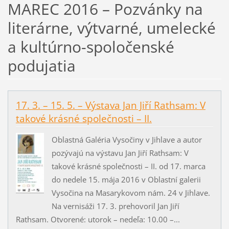
MAREC 2016 – Pozvánky na
literárne, výtvarné, umelecké
a kultúrno-spoločenské
podujatia
17. 3. – 15. 5. – Výstava Jan Jiří Rathsam: V
takové krásné společnosti – II.
Oblastná Galéria Vysočiny v Jihlave a autor
pozývajú na výstavu Jan Jiří Rathsam: V
takové krásné společnosti – II. od 17. marca
do nedele 15. mája 2016 v Oblastní galerii
Vysočina na Masarykovom nám. 24 v Jihlave.
Na vernisáži 17. 3. prehovoril Jan Jiří
Rathsam. Otvorené: utorok – nedeľa: 10.00 –...