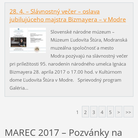
28. 4. – Slávnostný večer – oslava
jubilujúceho majstra Bizmayera – v Modre
Slovenské národne múzeum –
Múzeum Ľudovíta Štúra, Modranská
muzeálna spoločnosť a mesto
Modra pozývajú na slávnostný večer
pri príležitosti 95. narodenín národného umelca Ignáca
Bizmayera 28. apríla 2017 o 17.00 hod. v Kultúrnom
dome Ľudovíta Štúra v Modre. Sprievodný program
Galéria...
1
2
3
4
5
>
>>
MAREC 2017 – Pozvánky na