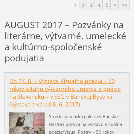
1
2
3
4
5
>
>>
AUGUST 2017 – Pozvánky na
literárne, výtvarné, umelecké
a kultúrno-spoločenské
podujatia
Do 27. 8. – Výstava Vizuálna poézia – 50
rokov vzťahu výtvarného umenia a poézie
na Slovensku – v SSG v Banskej Bystrici
(výstava trvá od 8. 6. 2017)
Stredoslovenská galéria v Banskej
Bystrici pozýva na výstavu Vizuálna
poézia/Visual Poetry – 50 rokov