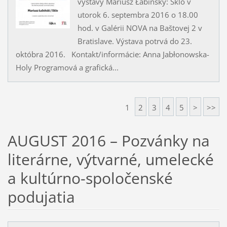
výstavy Mariusz Łabińský: Sklo v
utorok 6. septembra 2016 o 18.00
hod. v Galérii NOVA na Baštovej 2 v
Bratislave. Výstava potrvá do 23.
októbra 2016. Kontakt/informácie: Anna Jabłonowska-
Holy Programová a grafická...
1
2
3
4
5
>
>>
AUGUST 2016 – Pozvánky na
literárne, výtvarné, umelecké
a kultúrno-spoločenské
podujatia