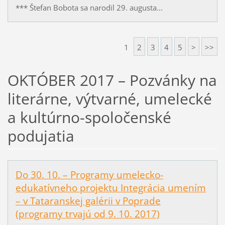
*** Štefan Bobota sa narodil 29. augusta...
1
2
3
4
5
>
>>
OKTÓBER 2017 – Pozvánky na
literárne, výtvarné, umelecké
a kultúrno-spoločenské
podujatia
Do 30. 10. – Programy umelecko-
edukatívneho projektu Integrácia umením
– v Tataranskej galérii v Poprade
(programy trvajú od 9. 10. 2017)