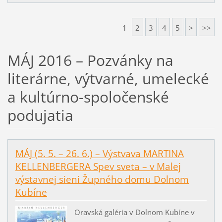
1
2
3
4
5
>
>>
MÁJ 2016 – Pozvánky na
literárne, výtvarné, umelecké
a kultúrno-spoločenské
podujatia
MÁJ (5. 5. – 26. 6.) – Výstvava MARTINA
KELLENBERGERA Spev sveta – v Malej
výstavnej sieni Župného domu Dolnom
Kubíne
Oravská galéria v Dolnom Kubíne v