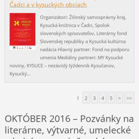
Čadci a v kysuckých obciach
Organizátori: Žilinský samosprávny kraj,
Kysucká knižnica v Čadci, Spolok
slovenských spisovateľov, Literárny fond
Slovenskej republiky a Kysucká kultúrna
nadácia Hlavný partner: Fond na podporu
umenia Mediálny partneri: MY Kysucké
noviny, KYSUCE – nezávislý týždenník Kysučanov,
Kysucký...
1
2
3
4
5
>
>>
OKTÓBER 2016 – Pozvánky na
literárne, výtvarné, umelecké