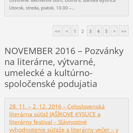
Utorok, streda, piatok. 10.00 –...
<<
<
1
2
3
4
5
>
>>
NOVEMBER 2016 – Pozvánky
na literárne, výtvarné,
umelecké a kultúrno-
spoločenské podujatia
28. 11. – 2. 12. 2016 – Celoslovenská
literárna súťaž JAŠÍKOVE KYSUCE a
literárny festival – Slávnostné
vyhodnotenie súťaže a literárny večer – v