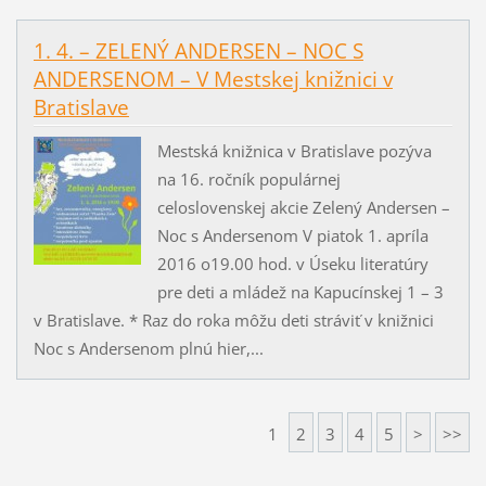
1. 4. – ZELENÝ ANDERSEN – NOC S
ANDERSENOM – V Mestskej knižnici v
Bratislave
Mestská knižnica v Bratislave pozýva
na 16. ročník populárnej
celoslovenskej akcie Zelený Andersen –
Noc s Andersenom V piatok 1. apríla
2016 o19.00 hod. v Úseku literatúry
pre deti a mládež na Kapucínskej 1 – 3
v Bratislave. * Raz do roka môžu deti stráviť v knižnici
Noc s Andersenom plnú hier,...
1
2
3
4
5
>
>>