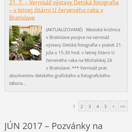
21. 7. – Vernisáž výstavy Detská fotografia
– v letnej čitárni U červeného raka v
Bratislave
(AKTUALIZOVANÉ) Mestská knižnica
v Bratislave pozýva na vernisáž
výstavy Detská fotografia v piatok 21.
júla o 15.30 hod. v letnej čitárni U
červeného raka na Michalskej 26
v Bratislave. *** Vernisáž prác
absolventov detského grafického a fotografického
tábora...
1
2
3
4
5
>
>>
JÚN 2017 – Pozvánky na