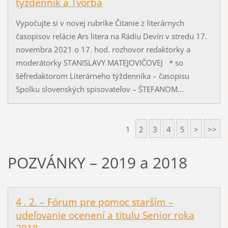
týždenník a Tvorba
Vypočujte si v novej rubrike Čítanie z literárnych
časopisov relácie Ars litera na Rádiu Devín v stredu 17.
novembra 2021 o 17. hod. rozhovor redaktorky a
moderátorky STANISLAVY MATEJOVIČOVEJ * so
šéfredaktorom Literárneho týždenníka – časopisu
Spolku slovenských spisovateľov – ŠTEFANOM...
1
2
3
4
5
>
>>
POZVÁNKY – 2019 a 2018
4 . 2. – Fórum pre pomoc starším –
udeľovanie ocenení a titulu Senior roka