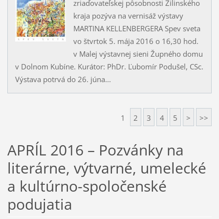
zriaďovateľskej pôsobnosti Žilinského
kraja pozýva na vernisáž výstavy
MARTINA KELLENBERGERA Spev sveta
vo štvrtok 5. mája 2016 o 16,30 hod.
v Malej výstavnej sieni Župného domu
v Dolnom Kubíne. Kurátor: PhDr. Ľubomír Podušel, CSc.
Výstava potrvá do 26. júna...
1
2
3
4
5
>
>>
APRÍL 2016 – Pozvánky na
literárne, výtvarné, umelecké
a kultúrno-spoločenské
podujatia