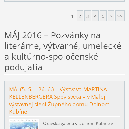
1
2
3
4
5
>
>>
MÁJ 2016 – Pozvánky na
literárne, výtvarné, umelecké
a kultúrno-spoločenské
podujatia
MÁJ (5. 5. – 26. 6.) – Výstvava MARTINA
KELLENBERGERA Spev sveta – v Malej
výstavnej sieni Župného domu Dolnom
Kubíne
Oravská galéria v Dolnom Kubíne v