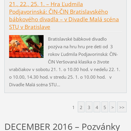
21., 22., 25. 1. – Hra Ľudmila
Podjavorinská: ČIN-ČIN Bratislavského
bábkového divadla – v Divadle Malá scéna
STU v Bratislave
Bratislavské bábkové divadlo
pozýva na hru hru pre deti od 3
rokov Ľudmila Podjavorinská: ČIN-
ČIN Veršovaná klasika o živote
vrabčiakov v sobotu 21. 1. o 10.00 hod. v nedeľu 22. 1.
o 10.00, 14.30 hod. v stredu 25. 1. o 10.00 hod. v
Divadle Malá scéna STU...
1
2
3
4
5
>
>>
DECEMBER 2016 – Pozvánky