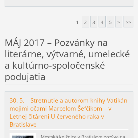
1
2
3
4
5
>
>>
MÁJ 2017 – Pozvánky na
literárne, výtvarné, umelecké
a kultúrno-spoločenské
podujatia
30. 5. – Stretnutie a autorom knihy Vatikán
mojimi očami Marcelom Šefčíkom – v
Letnej čitáreni U červeného raka v
Bratislave
Mestská knižnica v Bratislave pozýva na