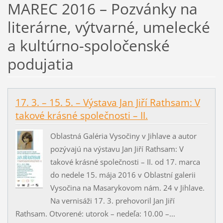
MAREC 2016 – Pozvánky na
literárne, výtvarné, umelecké
a kultúrno-spoločenské
podujatia
17. 3. – 15. 5. – Výstava Jan Jiří Rathsam: V
takové krásné společnosti – II.
Oblastná Galéria Vysočiny v Jihlave a autor
pozývajú na výstavu Jan Jiří Rathsam: V
takové krásné společnosti – II. od 17. marca
do nedele 15. mája 2016 v Oblastní galerii
Vysočina na Masarykovom nám. 24 v Jihlave.
Na vernisáži 17. 3. prehovoril Jan Jiří
Rathsam. Otvorené: utorok – nedeľa: 10.00 –...