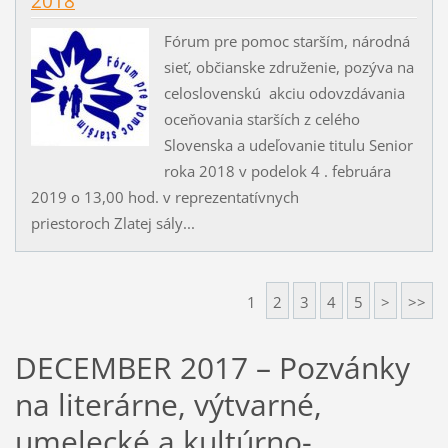
2018
Fórum pre pomoc starším, národná
sieť, občianske združenie, pozýva na
celoslovenskú akciu odovzdávania
oceňovania starších z celého
Slovenska a udeľovanie titulu Senior
roka 2018 v podelok 4 . februára
2019 o 13,00 hod. v reprezentatívnych
priestoroch Zlatej sály...
1
2
3
4
5
>
>>
DECEMBER 2017 – Pozvánky
na literárne, výtvarné,
umelecké a kultúrno-