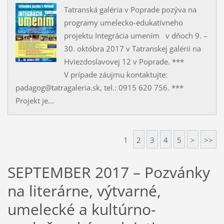
Tatranská galéria v Poprade pozýva na
programy umelecko-edukatívneho
projektu Integrácia umením v dňoch 9. –
30. októbra 2017 v Tatranskej galérii na
Hviezdoslavovej 12 v Poprade. ***
V prípade záujmu kontaktujte:
padagog@tatragaleria.sk, tel.: 0915 620 756. ***
Projekt je...
1
2
3
4
5
>
>>
SEPTEMBER 2017 – Pozvánky
na literárne, výtvarné,
umelecké a kultúrno-