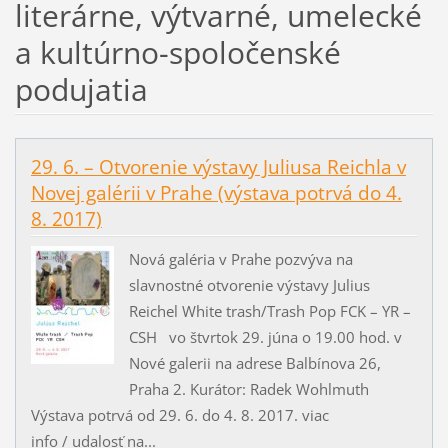
literárne, výtvarné, umelecké
a kultúrno-spoločenské
podujatia
29. 6. – Otvorenie výstavy Juliusa Reichla v
Novej galérii v Prahe (výstava potrvá do 4.
8. 2017)
Nová galéria v Prahe pozvýva na
slavnostné otvorenie výstavy Julius
Reichel White trash/Trash Pop FCK – YR –
CSH vo štvrtok 29. júna o 19.00 hod. v
Nové galerii na adrese Balbínova 26,
Praha 2. Kurátor: Radek Wohlmuth
Výstava potrvá od 29. 6. do 4. 8. 2017. viac
info / udalosť na...