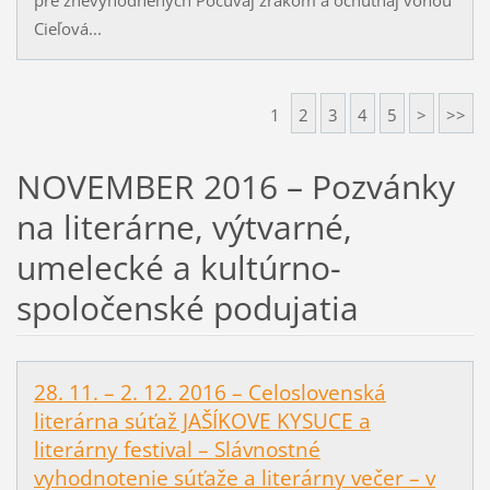
Cieľová...
1
2
3
4
5
>
>>
NOVEMBER 2016 – Pozvánky
na literárne, výtvarné,
umelecké a kultúrno-
spoločenské podujatia
28. 11. – 2. 12. 2016 – Celoslovenská
literárna súťaž JAŠÍKOVE KYSUCE a
literárny festival – Slávnostné
vyhodnotenie súťaže a literárny večer – v