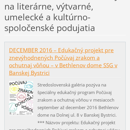
na literárne, výtvarné,
umelecké a kultúrno-
spoločenské podujatia
DECEMBER 2016 – Edukačný projekt pre
znevýhodnených Počúvaj zrakom a
ochutnaj vôňou – v Bethlenov dome SSG v
Banskej Bystrici
Stredoslovenská galéria pozýva na
špeciálny edukačný program Počúvaj
zrakom a ochutnaj vôňou v mesiacoch
september až december 2016 Bethlenov
dome na Dolnej ul. 8 v Banskej Bystrici.
*** Názvov projektu: Edukačný projekt
pre znevýhodnených Počúvaj zrakom a ochutnaj vôňou