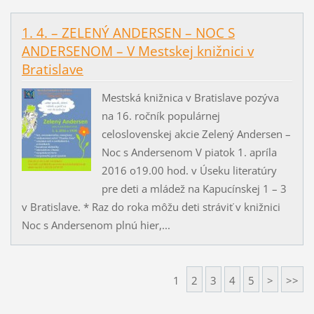
1. 4. – ZELENÝ ANDERSEN – NOC S
ANDERSENOM – V Mestskej knižnici v
Bratislave
Mestská knižnica v Bratislave pozýva
na 16. ročník populárnej
celoslovenskej akcie Zelený Andersen –
Noc s Andersenom V piatok 1. apríla
2016 o19.00 hod. v Úseku literatúry
pre deti a mládež na Kapucínskej 1 – 3
v Bratislave. * Raz do roka môžu deti stráviť v knižnici
Noc s Andersenom plnú hier,...
1
2
3
4
5
>
>>