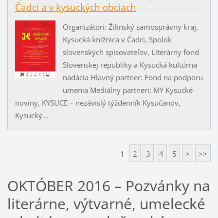
Čadci a v kysuckých obciach
Organizátori: Žilinský samosprávny kraj,
Kysucká knižnica v Čadci, Spolok
slovenských spisovateľov, Literárny fond
Slovenskej republiky a Kysucká kultúrna
nadácia Hlavný partner: Fond na podporu
umenia Mediálny partneri: MY Kysucké
noviny, KYSUCE – nezávislý týždenník Kysučanov,
Kysucký...
1
2
3
4
5
>
>>
OKTÓBER 2016 – Pozvánky na
literárne, výtvarné, umelecké