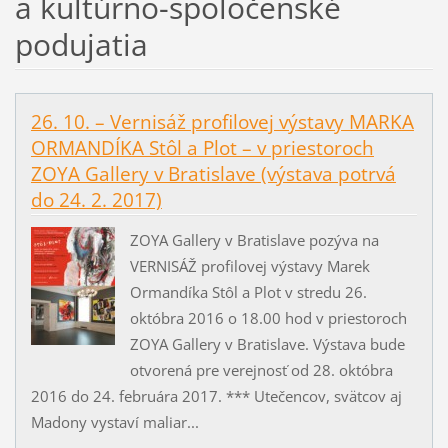
a kultúrno-spoločenské
podujatia
26. 10. – Vernisáž profilovej výstavy MARKA
ORMANDÍKA Stôl a Plot – v priestoroch
ZOYA Gallery v Bratislave (výstava potrvá
do 24. 2. 2017)
ZOYA Gallery v Bratislave pozýva na
VERNISÁŽ profilovej výstavy Marek
Ormandíka Stôl a Plot v stredu 26.
októbra 2016 o 18.00 hod v priestoroch
ZOYA Gallery v Bratislave. Výstava bude
otvorená pre verejnosť od 28. októbra
2016 do 24. februára 2017. *** Utečencov, svätcov aj
Madony vystaví maliar...