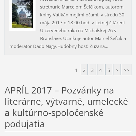
stretnurie Marcelom Šefčíkom, autorom
knihy Vatikán mojimi očami, v stredu 30.
mája 2017 o 18.00 hod. v Letnej čitáreni
U červeného raka na Michalskej 26 v
Bratislave. Účinkuje autor Marcel Šefčík a
moderátor Dado Nagy.Hudobný hosť: Zuzana...
1
2
3
4
5
>
>>
APRÍL 2017 – Pozvánky na
literárne, výtvarné, umelecké
a kultúrno-spoločenské
podujatia