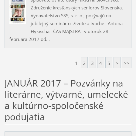
Združenie kresťanských seniorov Slovenska,
Vydavateľstvo SSS, s. r. o., pozývajú na
jubilejný seminár o živote a tvorbe Antona
Hykischa ČAS MAJSTRA v utorok 28.
februára 2017 od...
1
2
3
4
5
>
>>
JANUÁR 2017 – Pozvánky na
literárne, výtvarné, umelecké
a kultúrno-spoločenské
podujatia