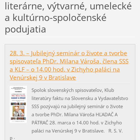
literárne, výtvarné, umelecké
a kultúrno-spoločenské
podujatia
28. 3. – Jubilejný seminár o živote a tvorbe
spisovateľa PhDr. Milana Vároša, člena SSS
a KLF – o 14.00 hod. v Zichyho paláci na
Venúrskej 9 v Bratislave
Spolok slovenských spisovateľov, Klub
literatúry faktu na Slovensku a Vydavateľstvo
SSS pozývajú na jubilejný seminár o živote
a tvorbe PhDr. Milana Vároša HĽADAČ A
PÁTRAČ 28. marca o 14.00 hod. v Zichyho
paláci na Venúrskej 9 v Bratislave. R. S. V.
P.:...