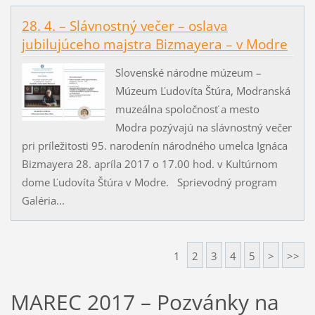
28. 4. – Slávnostný večer – oslava
jubilujúceho majstra Bizmayera – v Modre
Slovenské národne múzeum –
Múzeum Ľudovíta Štúra, Modranská
muzeálna spoločnosť a mesto
Modra pozývajú na slávnostný večer
pri príležitosti 95. narodenín národného umelca Ignáca
Bizmayera 28. apríla 2017 o 17.00 hod. v Kultúrnom
dome Ľudovíta Štúra v Modre. Sprievodný program
Galéria...
1
2
3
4
5
>
>>
MAREC 2017 – Pozvánky na