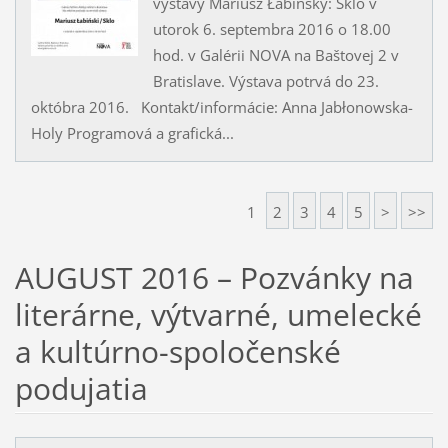
výstavy Mariusz Łabińský: Sklo v
utorok 6. septembra 2016 o 18.00
hod. v Galérii NOVA na Baštovej 2 v
Bratislave. Výstava potrvá do 23.
októbra 2016. Kontakt/informácie: Anna Jabłonowska-
Holy Programová a grafická...
1
2
3
4
5
>
>>
AUGUST 2016 – Pozvánky na
literárne, výtvarné, umelecké
a kultúrno-spoločenské
podujatia