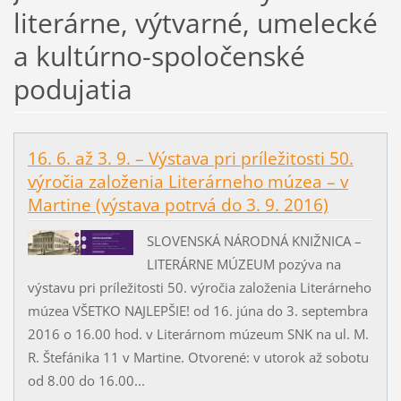
literárne, výtvarné, umelecké
a kultúrno-spoločenské
podujatia
16. 6. až 3. 9. – Výstava pri príležitosti 50.
výročia založenia Literárneho múzea – v
Martine (výstava potrvá do 3. 9. 2016)
SLOVENSKÁ NÁRODNÁ KNIŽNICA –
LITERÁRNE MÚZEUM pozýva na
výstavu pri príležitosti 50. výročia založenia Literárneho
múzea VŠETKO NAJLEPŠIE! od 16. júna do 3. septembra
2016 o 16.00 hod. v Literárnom múzeum SNK na ul. M.
R. Štefánika 11 v Martine. Otvorené: v utorok až sobotu
od 8.00 do 16.00...