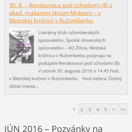
30. 8. – Rendezvous pod schodami (8) s
akad. maliarom Jánom Mrázom – v
Mestskej knižnici v Ružomberku
Literárny klub ružomberských
spisovateľov, Spolok slovenských
spisovateľov – KO Žilina, Mestská
knižnica v Ružomberku pozývajú na
podujatie Rendezvous pod schodami (8)
V utorok 30. augusta 2016 o 14.45 hod.
v Mestskej knižnici v Ružomberku. Hosť večera: Čestný
občan mesta...
1
2
3
4
5
>
>>
JÚN 2016 – Pozvánky na