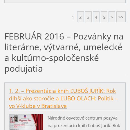
1
2
3
4
5
>
>>
FEBRUÁR 2016 – Pozvánky na
literárne, výtvarné, umelecké
a kultúrno-spoločenské
podujatia
1. 2. – Prezentácia kníh ĽUBOŠ JURÍK: Rok
dlhší ako storočie a ĽUBO OLACH: Politik –
vo V-klube v Bratislave
Národné osvetové centrum pozýva
na prezentáciu kníh Ľuboš Jurík: Rok