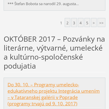
*** Štefan Bobota sa narodil 29. augusta...
1
2
3
4
5
>
>>
OKTÓBER 2017 – Pozvánky na
literárne, výtvarné, umelecké
a kultúrno-spoločenské
podujatia
Do 30. 10. – Programy umelecko-
edukatívneho projektu Integrácia umením
– v Tataranskej galérii v Poprade
(programy trvajú od 9. 10. 2017)