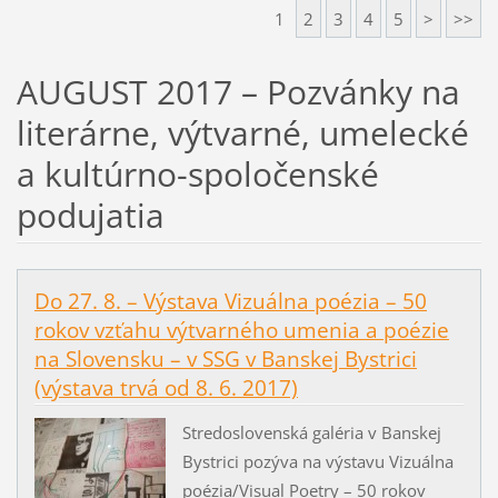
1
2
3
4
5
>
>>
AUGUST 2017 – Pozvánky na
literárne, výtvarné, umelecké
a kultúrno-spoločenské
podujatia
Do 27. 8. – Výstava Vizuálna poézia – 50
rokov vzťahu výtvarného umenia a poézie
na Slovensku – v SSG v Banskej Bystrici
(výstava trvá od 8. 6. 2017)
Stredoslovenská galéria v Banskej
Bystrici pozýva na výstavu Vizuálna
poézia/Visual Poetry – 50 rokov