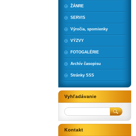
ŽÁNRE
SERVIS
Výročia, spomienky
VÝZVY
FOTOGALÉRIE
Archív časopisu
Stránky SSS
Vyhľadávanie
Kontakt