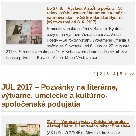
Do 27. 8. – Výstava Vizuálna poézia – 50
rokov vzťahu výtvarného umenia a poézie
na Slovensku – v SSG v Banskej Bystrici
(výstava trvá od 8. 6. 2017)
Stredoslovenská galéria v Banskej Bystrici
pozýva na výstavu Vizuálna poézia/Visual
Poetry – 50 rokov vzťahu výtvarného umenia a
poézie na Slovensku od 8. júna do 27. augusta
2017 v Stredoslovenskej galérii v Betlenovom dome na Dolnej ul. 8 v
Banskej Bystrici. Kurátor: Michal Murín Vystavujúci...
1
|
2
|
3
|
4
|
5
>
>>
JÚL 2017 – Pozvánky na literárne,
výtvarné, umelecké a kultúrno-
spoločenské podujatia
21. 7. – Vernisáž výstavy Detská fotografia –
v letnej čitárni U červeného raka v Bratislave
(AKTUALIZOVANÉ) Mestská knižnica v