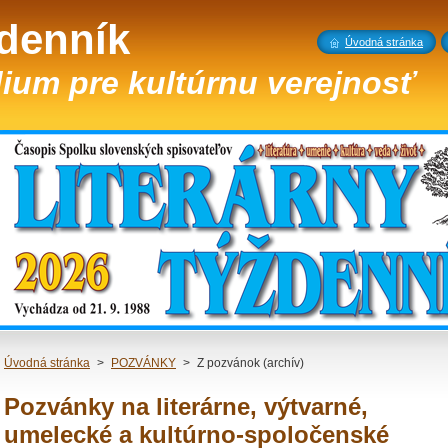
ždenník
Úvodná stránka
ium pre kultúrnu verejnosť
Úvodná stránka
>
POZVÁNKY
>
Z pozvánok (archív)
Pozvánky na literárne, výtvarné,
umelecké a kultúrno-spoločenské