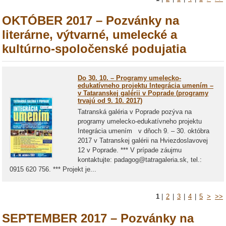
OKTÓBER 2017 – Pozvánky na
literárne, výtvarné, umelecké a
kultúrno-spoločenské podujatia
Do 30. 10. – Programy umelecko-
edukatívneho projektu Integrácia umením –
v Tataranskej galérii v Poprade (programy
trvajú od 9. 10. 2017)
Tatranská galéria v Poprade pozýva na
programy umelecko-edukatívneho projektu
Integrácia umením v dňoch 9. – 30. októbra
2017 v Tatranskej galérii na Hviezdoslavovej
12 v Poprade. *** V prípade záujmu
kontaktujte: padagog@tatragaleria.sk, tel.:
0915 620 756. *** Projekt je...
1
|
2
|
3
|
4
|
5
>
>>
SEPTEMBER 2017 – Pozvánky na