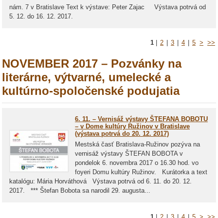
nám. 7 v Bratislave Text k výstave: Peter Zajac Výstava potrvá od
5. 12. do 16. 12. 2017.
1
|
2
|
3
|
4
|
5
>
>>
NOVEMBER 2017 – Pozvánky na
literárne, výtvarné, umelecké a
kultúrno-spoločenské podujatia
6. 11. – Vernisáž výstavy ŠTEFANA BOBOTU
– v Dome kultúry Ružinov v Bratislave
(výstava potrvá do 20. 12. 2017)
Mestská časť Bratislava-Ružinov pozýva na
vernisáž výstavy ŠTEFAN BOBOTA v
pondelok 6. novembra 2017 o 16.30 hod. vo
foyeri Domu kultúry Ružinov. Kurátorka a text
katalógu: Mária Horváthová Výstava potrvá od 6. 11. do 20. 12.
2017. *** Štefan Bobota sa narodil 29. augusta...
1
|
2
|
3
|
4
|
5
>
>>