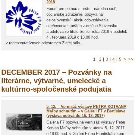
2018
Fórum pre pomoc starším, národná sieť,
občianske združenie, pozýva na
celoslovenskú akciu odovzdávania
oceňovania starších z celého Slovenska
a udeľovanie titulu Senior roka 2018 v podelok
4 . februára 2019 o 13,00 hod.
v reprezentatívnych priestoroch Zlatej sály...
1
|
2
|
3
|
4
|
5
>
>>
DECEMBER 2017 – Pozvánky na
literárne, výtvarné, umelecké a
kultúrno-spoločenské podujatia
5. 12. – Vernisáž výstavy PETRA KOTVANA
Maľby schnutím – v Galérii F7 v Bratislave
(výstava potrvá do 16. 12. 2017)
Galéria F7 pozýva na vernisáž výstavy Peter
Kotvan Maľby schnutím v utorok 5. 12. 2017
o 18.00 hod. v Galérii F7 na Františkánskom