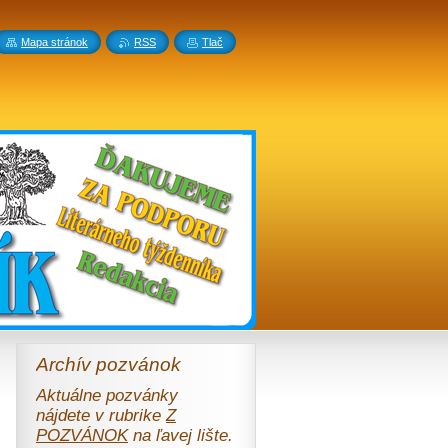
Mapa stránok
RSS
Tlač
Archív pozvánok
Aktuálne pozvánky
nájdete v rubrike
Z
POZVÁNOK
na ľavej lište.