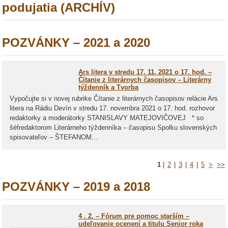
podujatia (ARCHÍV)
POZVÁNKY – 2021 a 2020
Ars litera v stredu 17. 11. 2021 o 17. hod. –
Čítanie z literárnych časopisov – Literárny
týždenník a Tvorba
Vypočujte si v novej rubrike Čítanie z literárnych časopisov relácie Ars
litera na Rádiu Devín v stredu 17. novembra 2021 o 17. hod. rozhovor
redaktorky a moderátorky STANISLAVY MATEJOVIČOVEJ * so
šéfredaktorom Literárneho týždenníka – časopisu Spolku slovenských
spisovateľov – ŠTEFANOM...
1
|
2
|
3
|
4
|
5
>
>>
POZVÁNKY – 2019 a 2018
4 . 2. – Fórum pre pomoc starším –
udeľovanie ocenení a titulu Senior roka