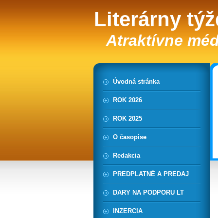
Literárny tý
Atraktívne méd
Úvodná stránka
ROK 2026
ROK 2025
O časopise
Redakcia
PREDPLATNÉ A PREDAJ
DARY NA PODPORU LT
INZERCIA