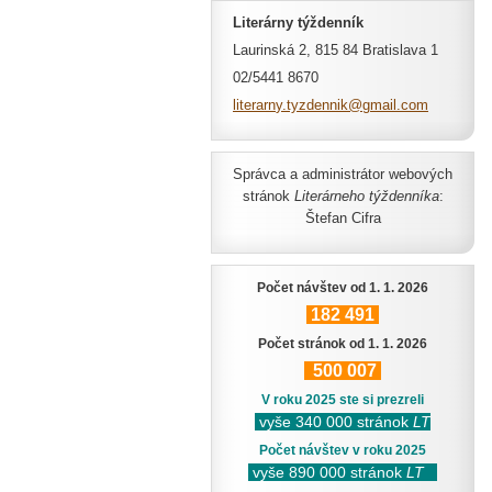
Literárny týždenník
Laurinská 2, 815 84 Bratislava 1
02/5441 8670
literarn
y.tyzden
nik@gmai
l.com
Správca a administrátor webových
stránok
Literárneho týždenníka
:
Štefan Cifra
Počet návštev od 1. 1. 2026
182
491
Počet stránok od 1. 1. 2026
500
007
V roku 2025 ste si prezreli
vyše 340 000 stránok
LT
Počet návštev v roku 2025
vyše 890 000 stránok
LT