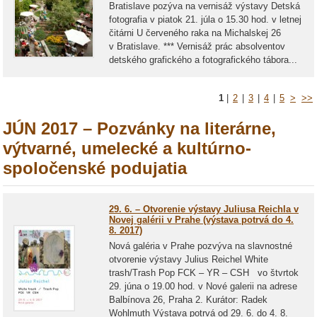
Bratislave pozýva na vernisáž výstavy Detská
fotografia v piatok 21. júla o 15.30 hod. v letnej
čitárni U červeného raka na Michalskej 26
v Bratislave. *** Vernisáž prác absolventov
detského grafického a fotografického tábora...
1
|
2
|
3
|
4
|
5
>
>>
JÚN 2017 – Pozvánky na literárne,
výtvarné, umelecké a kultúrno-
spoločenské podujatia
29. 6. – Otvorenie výstavy Juliusa Reichla v
Novej galérii v Prahe (výstava potrvá do 4.
8. 2017)
Nová galéria v Prahe pozvýva na slavnostné
otvorenie výstavy Julius Reichel White
trash/Trash Pop FCK – YR – CSH vo štvrtok
29. júna o 19.00 hod. v Nové galerii na adrese
Balbínova 26, Praha 2. Kurátor: Radek
Wohlmuth Výstava potrvá od 29. 6. do 4. 8.