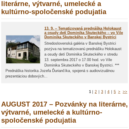
literárne, výtvarné, umelecké a
kultúrno-spoločenské podujatia
13. 9. – Tematizovaná prednáška Holokaust
a osudy detí Dominika Skuteckého – vo Vile
Dominika Skuteckého v Banskej Bystrici
Stredoslovenská galéria v Banskej Bystrici
pozýva na tematizovanú prednášku Holokaust
a osudy detí Dominika Skuteckého v stredu
13. septembra 2017 o 17.00 hod. vo Vile
Dominika Skuteckého v Banskej Bystrici. ***
Prednáška historika Jozefa Ďuriančíka, spojená s audiovizuálnou
prezentáciou dobových...
1
|
2
|
3
|
4
|
5
>
>>
AUGUST 2017 – Pozvánky na literárne,
výtvarné, umelecké a kultúrno-
spoločenské podujatia