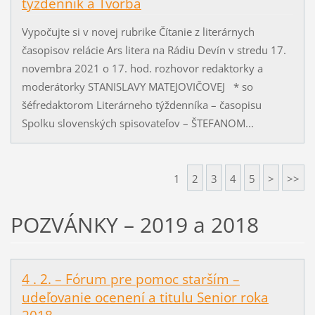
týždenník a Tvorba
Vypočujte si v novej rubrike Čítanie z literárnych
časopisov relácie Ars litera na Rádiu Devín v stredu 17.
novembra 2021 o 17. hod. rozhovor redaktorky a
moderátorky STANISLAVY MATEJOVIČOVEJ * so
šéfredaktorom Literárneho týždenníka – časopisu
Spolku slovenských spisovateľov – ŠTEFANOM...
1
2
3
4
5
>
>>
POZVÁNKY – 2019 a 2018
4 . 2. – Fórum pre pomoc starším –
udeľovanie ocenení a titulu Senior roka