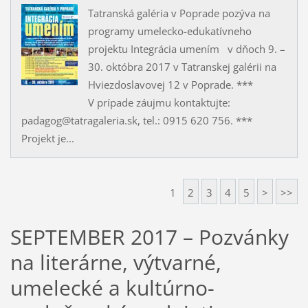
Tatranská galéria v Poprade pozýva na
programy umelecko-edukatívneho
projektu Integrácia umením v dňoch 9. –
30. októbra 2017 v Tatranskej galérii na
Hviezdoslavovej 12 v Poprade. ***
V prípade záujmu kontaktujte:
padagog@tatragaleria.sk, tel.: 0915 620 756. ***
Projekt je...
1
2
3
4
5
>
>>
SEPTEMBER 2017 – Pozvánky
na literárne, výtvarné,
umelecké a kultúrno-