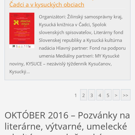
Čadci a v kysuckých obciach
Organizátori: Žilinský samosprávny kraj,
Kysucká knižnica v Čadci, Spolok
slovenských spisovateľov, Literárny fond
Slovenskej republiky a Kysucká kultúrna
nadácia Hlavný partner: Fond na podporu
umenia Mediálny partneri: MY Kysucké
noviny, KYSUCE – nezávislý týždenník Kysučanov,
Kysucký...
1
2
3
4
5
>
>>
OKTÓBER 2016 – Pozvánky na
literárne, výtvarné, umelecké