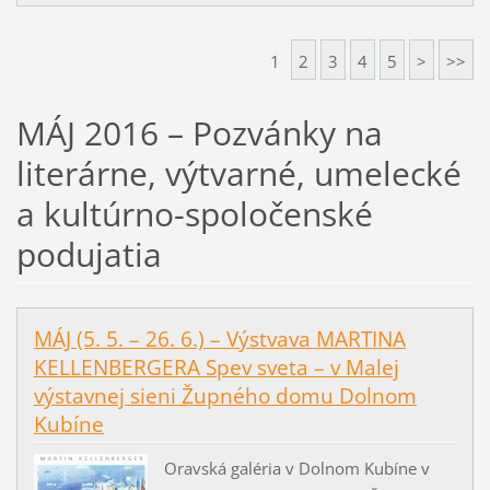
1
2
3
4
5
>
>>
MÁJ 2016 – Pozvánky na
literárne, výtvarné, umelecké
a kultúrno-spoločenské
podujatia
MÁJ (5. 5. – 26. 6.) – Výstvava MARTINA
KELLENBERGERA Spev sveta – v Malej
výstavnej sieni Župného domu Dolnom
Kubíne
Oravská galéria v Dolnom Kubíne v