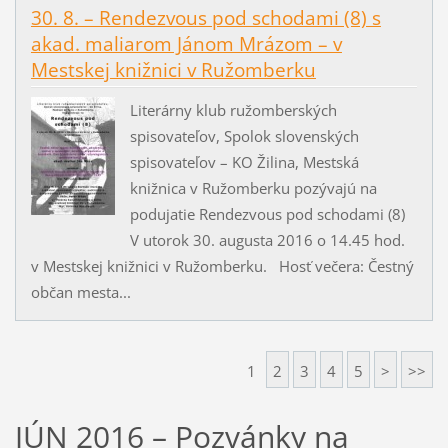
30. 8. – Rendezvous pod schodami (8) s
akad. maliarom Jánom Mrázom – v
Mestskej knižnici v Ružomberku
Literárny klub ružomberských
spisovateľov, Spolok slovenských
spisovateľov – KO Žilina, Mestská
knižnica v Ružomberku pozývajú na
podujatie Rendezvous pod schodami (8)
V utorok 30. augusta 2016 o 14.45 hod.
v Mestskej knižnici v Ružomberku. Hosť večera: Čestný
občan mesta...
1
2
3
4
5
>
>>
JÚN 2016 – Pozvánky na