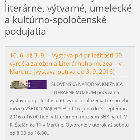
literárne, výtvarné, umelecké
a kultúrno-spoločenské
podujatia
16. 6. až 3. 9. – Výstava pri príležitosti 50.
výročia založenia Literárneho múzea – v
Martine (výstava potrvá do 3. 9. 2016)
SLOVENSKÁ NÁRODNÁ KNIŽNICA –
LITERÁRNE MÚZEUM pozýva na
výstavu pri príležitosti 50. výročia založenia Literárneho
múzea VŠETKO NAJLEPŠIE! od 16. júna do 3. septembra
2016 o 16.00 hod. v Literárnom múzeum SNK na ul. M.
R. Štefánika 11 v Martine. Otvorené: v utorok až sobotu
od 8.00 do 16.00...