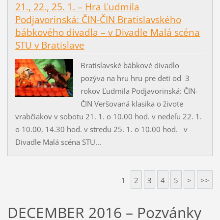
21., 22., 25. 1. – Hra Ľudmila
Podjavorinská: ČIN-ČIN Bratislavského
bábkového divadla – v Divadle Malá scéna
STU v Bratislave
Bratislavské bábkové divadlo
pozýva na hru hru pre deti od 3
rokov Ľudmila Podjavorinská: ČIN-
ČIN Veršovaná klasika o živote
vrabčiakov v sobotu 21. 1. o 10.00 hod. v nedeľu 22. 1.
o 10.00, 14.30 hod. v stredu 25. 1. o 10.00 hod. v
Divadle Malá scéna STU...
1
2
3
4
5
>
>>
DECEMBER 2016 – Pozvánky