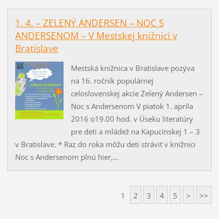
1. 4. – ZELENÝ ANDERSEN – NOC S
ANDERSENOM – V Mestskej knižnici v
Bratislave
Mestská knižnica v Bratislave pozýva
na 16. ročník populárnej
celoslovenskej akcie Zelený Andersen –
Noc s Andersenom V piatok 1. apríla
2016 o19.00 hod. v Úseku literatúry
pre deti a mládež na Kapucínskej 1 – 3
v Bratislave. * Raz do roka môžu deti stráviť v knižnici
Noc s Andersenom plnú hier,...
1
2
3
4
5
>
>>