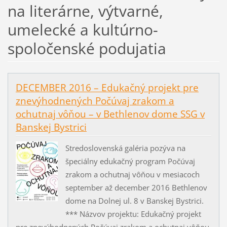
na literárne, výtvarné,
umelecké a kultúrno-
spoločenské podujatia
DECEMBER 2016 – Edukačný projekt pre
znevýhodnených Počúvaj zrakom a
ochutnaj vôňou – v Bethlenov dome SSG v
Banskej Bystrici
Stredoslovenská galéria pozýva na
špeciálny edukačný program Počúvaj
zrakom a ochutnaj vôňou v mesiacoch
september až december 2016 Bethlenov
dome na Dolnej ul. 8 v Banskej Bystrici.
*** Názvov projektu: Edukačný projekt
pre znevýhodnených Počúvaj zrakom a ochutnaj vôňou