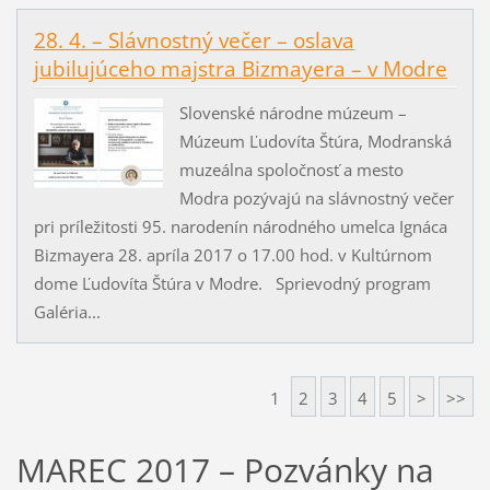
28. 4. – Slávnostný večer – oslava
jubilujúceho majstra Bizmayera – v Modre
Slovenské národne múzeum –
Múzeum Ľudovíta Štúra, Modranská
muzeálna spoločnosť a mesto
Modra pozývajú na slávnostný večer
pri príležitosti 95. narodenín národného umelca Ignáca
Bizmayera 28. apríla 2017 o 17.00 hod. v Kultúrnom
dome Ľudovíta Štúra v Modre. Sprievodný program
Galéria...
1
2
3
4
5
>
>>
MAREC 2017 – Pozvánky na