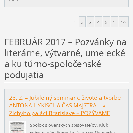
1
2
3
4
5
>
>>
FEBRUÁR 2017 – Pozvánky na
literárne, výtvarné, umelecké
a kultúrno-spoločenské
podujatia
28. 2. – Jubilejný seminár o živote a tvorbe
ANTONA HYKISCHA ČAS MAJSTRA – v
Zichyho paláci Bratislave – POZÝVAME
Spolok slovenských spisovateľov, Klub
spisovateľov literatúry faktu na Slovensku,