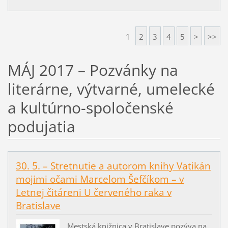
1
2
3
4
5
>
>>
MÁJ 2017 – Pozvánky na
literárne, výtvarné, umelecké
a kultúrno-spoločenské
podujatia
30. 5. – Stretnutie a autorom knihy Vatikán
mojimi očami Marcelom Šefčíkom – v
Letnej čitáreni U červeného raka v
Bratislave
Mestská knižnica v Bratislave pozýva na