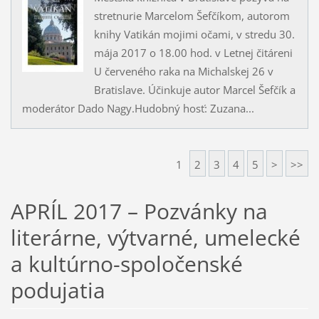
stretnurie Marcelom Šefčíkom, autorom
knihy Vatikán mojimi očami, v stredu 30.
mája 2017 o 18.00 hod. v Letnej čitáreni
U červeného raka na Michalskej 26 v
Bratislave. Účinkuje autor Marcel Šefčík a
moderátor Dado Nagy.Hudobný hosť: Zuzana...
1
2
3
4
5
>
>>
APRÍL 2017 – Pozvánky na
literárne, výtvarné, umelecké
a kultúrno-spoločenské
podujatia