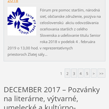
2018
Fórum pre pomoc starším, národná
sieť, občianske združenie, pozýva na
celoslovenskú akciu odovzdávania
oceňovania starších z celého
Slovenska a udeľovanie titulu Senior
roka 2018 v podelok 4 . februára
2019 o 13,00 hod. v reprezentatívnych
priestoroch Zlatej sály...
1
2
3
4
5
>
>>
DECEMBER 2017 – Pozvánky
na literárne, výtvarné,
umelecké a kultúrno-