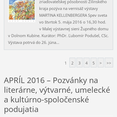
zriaďovateľskej pôsobnosti Žilinského
kraja pozýva na vernisáž výstavy
MARTINA KELLENBERGERA Spev sveta
vo štvrtok 5. mája 2016 o 16,30 hod.
v Malej výstavnej sieni Župného domu
v Dolnom Kubíne. Kurátor: PhDr. Ľubomír Podušel, CSc.
Výstava potrvá do 26. júna...
1
2
3
4
5
>
>>
APRÍL 2016 – Pozvánky na
literárne, výtvarné, umelecké
a kultúrno-spoločenské
podujatia