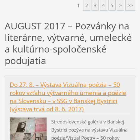
1
2
3
4
5
>
>>
AUGUST 2017 – Pozvánky na
literárne, výtvarné, umelecké
a kultúrno-spoločenské
podujatia
Do 27. 8. – Výstava Vizuálna poézia – 50
rokov vzťahu výtvarného umenia a poézie
na Slovensku – v SSG v Banskej Bystrici
(výstava trvá od 8. 6. 2017)
Stredoslovenská galéria v Banskej
Bystrici pozýva na výstavu Vizuálna
poézia/Visual Poetry – 50 rokov