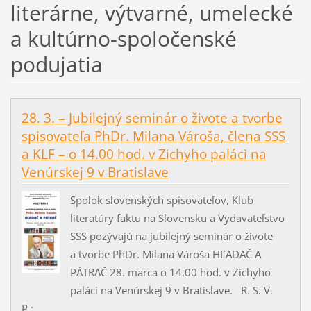
literárne, výtvarné, umelecké
a kultúrno-spoločenské
podujatia
28. 3. – Jubilejný seminár o živote a tvorbe
spisovateľa PhDr. Milana Vároša, člena SSS
a KLF – o 14.00 hod. v Zichyho paláci na
Venúrskej 9 v Bratislave
Spolok slovenských spisovateľov, Klub
literatúry faktu na Slovensku a Vydavateľstvo
SSS pozývajú na jubilejný seminár o živote
a tvorbe PhDr. Milana Vároša HĽADAČ A
PÁTRAČ 28. marca o 14.00 hod. v Zichyho
paláci na Venúrskej 9 v Bratislave. R. S. V.
P.:...