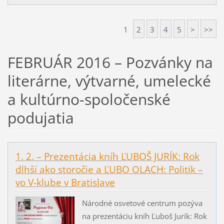
1
2
3
4
5
>
>>
FEBRUÁR 2016 – Pozvánky na
literárne, výtvarné, umelecké
a kultúrno-spoločenské
podujatia
1. 2. – Prezentácia kníh ĽUBOŠ JURÍK: Rok
dlhší ako storočie a ĽUBO OLACH: Politik –
vo V-klube v Bratislave
Národné osvetové centrum pozýva
na prezentáciu kníh Ľuboš Jurík: Rok