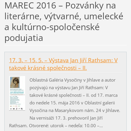
MAREC 2016 – Pozvánky na
literárne, výtvarné, umelecké
a kultúrno-spoločenské
podujatia
17. 3. – 15. 5. – Výstava Jan Jiří Rathsam: V
takové krásné společnosti – II.
Oblastná Galéria Vysočiny v Jihlave a autor
pozývajú na výstavu Jan Jiří Rathsam: V
takové krásné společnosti – II. od 17. marca
do nedele 15. mája 2016 v Oblastní galerii
Vysočina na Masarykovom nám. 24 v Jihlave.
Na vernisáži 17. 3. prehovoril Jan Jiří
Rathsam. Otvorené: utorok – nedeľa: 10.00 –...