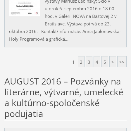
výstavy Mariusz Łabińský: Sklo v
utorok 6. septembra 2016 o 18.00
hod. v Galérii NOVA na Baštovej 2 v
Bratislave. Výstava potrvá do 23.
októbra 2016. Kontakt/informácie: Anna Jabłonowska-
Holy Programová a grafická...
1
2
3
4
5
>
>>
AUGUST 2016 – Pozvánky na
literárne, výtvarné, umelecké
a kultúrno-spoločenské
podujatia