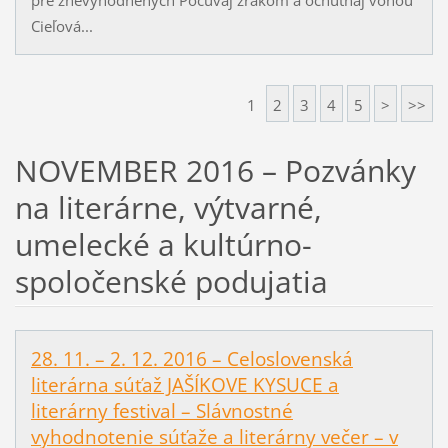
Cieľová...
1
2
3
4
5
>
>>
NOVEMBER 2016 – Pozvánky
na literárne, výtvarné,
umelecké a kultúrno-
spoločenské podujatia
28. 11. – 2. 12. 2016 – Celoslovenská
literárna súťaž JAŠÍKOVE KYSUCE a
literárny festival – Slávnostné
vyhodnotenie súťaže a literárny večer – v