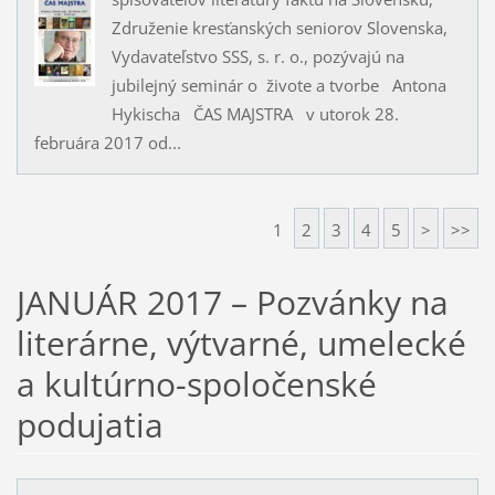
Združenie kresťanských seniorov Slovenska,
Vydavateľstvo SSS, s. r. o., pozývajú na
jubilejný seminár o živote a tvorbe Antona
Hykischa ČAS MAJSTRA v utorok 28.
februára 2017 od...
1
2
3
4
5
>
>>
JANUÁR 2017 – Pozvánky na
literárne, výtvarné, umelecké
a kultúrno-spoločenské
podujatia