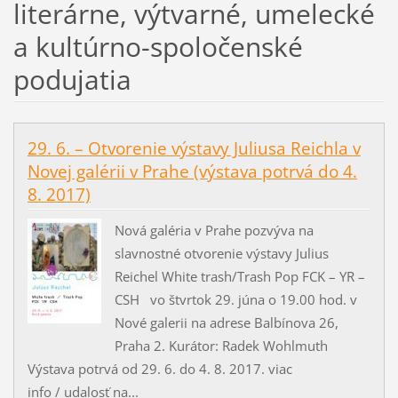
literárne, výtvarné, umelecké
a kultúrno-spoločenské
podujatia
29. 6. – Otvorenie výstavy Juliusa Reichla v
Novej galérii v Prahe (výstava potrvá do 4.
8. 2017)
Nová galéria v Prahe pozvýva na
slavnostné otvorenie výstavy Julius
Reichel White trash/Trash Pop FCK – YR –
CSH vo štvrtok 29. júna o 19.00 hod. v
Nové galerii na adrese Balbínova 26,
Praha 2. Kurátor: Radek Wohlmuth
Výstava potrvá od 29. 6. do 4. 8. 2017. viac
info / udalosť na...