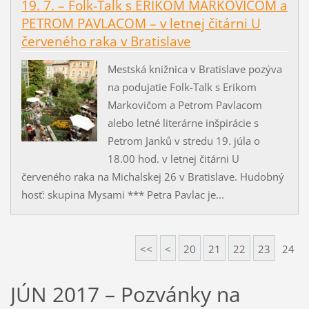
19. 7. – Folk-Talk s ERIKOM MARKOVIČOM a
PETROM PAVLACOM – v letnej čitárni U
červeného raka v Bratislave
Mestská knižnica v Bratislave pozýva
na podujatie Folk-Talk s Erikom
Markovičom a Petrom Pavlacom
alebo letné literárne inšpirácie s
Petrom Janků v stredu 19. júla o
18.00 hod. v letnej čitárni U
červeného raka na Michalskej 26 v Bratislave. Hudobný
hosť: skupina Mysami *** Petra Pavlac je...
<<
<
20
21
22
23
24
JÚN 2017 – Pozvánky na