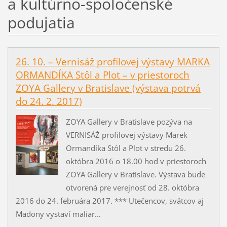
a kultúrno-spoločenské
podujatia
26. 10. – Vernisáž profilovej výstavy MARKA
ORMANDÍKA Stôl a Plot – v priestoroch
ZOYA Gallery v Bratislave (výstava potrvá
do 24. 2. 2017)
ZOYA Gallery v Bratislave pozýva na
VERNISÁŽ profilovej výstavy Marek
Ormandíka Stôl a Plot v stredu 26.
októbra 2016 o 18.00 hod v priestoroch
ZOYA Gallery v Bratislave. Výstava bude
otvorená pre verejnosť od 28. októbra
2016 do 24. februára 2017. *** Utečencov, svätcov aj
Madony vystaví maliar...