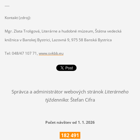
___
Kontakt (zdroj):
Mgr. Zlata Troligová, Literárne a hudobné múzeum, Štátna vedecká
knižnica v Banskej Bystrici, Lazovná 9, 975 58 Banská Bystrica
Tel: 048/47 107 71,
www.svkbb.eu
Správca a administrátor webových stránok
Literárneho
týždenníka
: Štefan Cifra
Počet návštev od 1. 1. 2026
182
491