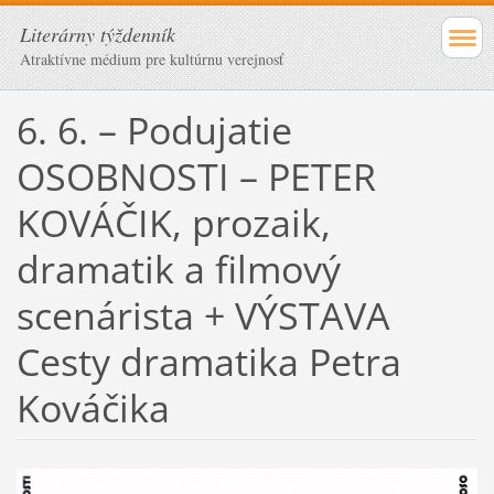
Literárny týždenník
Atraktívne médium pre kultúrnu verejnosť
6. 6. – Podujatie
OSOBNOSTI – PETER
KOVÁČIK, prozaik,
dramatik a filmový
scenárista + VÝSTAVA
Cesty dramatika Petra
Kováčika