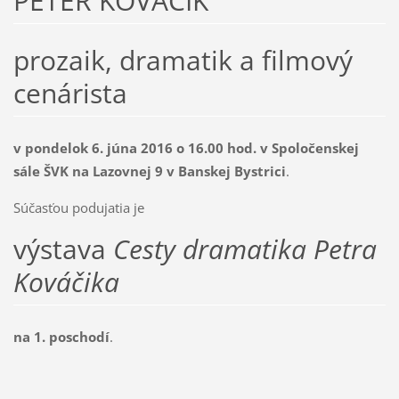
PETER KOVÁČIK
prozaik, dramatik a filmový
cenárista
v pondelok 6. júna 2016 o 16.00 hod. v Spoločenskej
sále ŠVK na Lazovnej 9 v Banskej Bystrici
.
Súčasťou podujatia je
výstava
Cesty dramatika Petra
Kováčika
na 1. poschodí
.