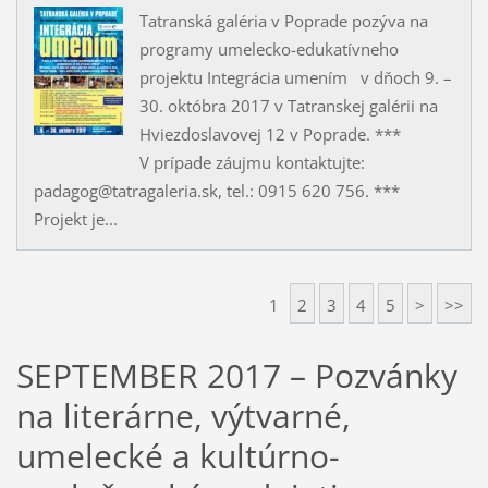
Tatranská galéria v Poprade pozýva na
programy umelecko-edukatívneho
projektu Integrácia umením v dňoch 9. –
30. októbra 2017 v Tatranskej galérii na
Hviezdoslavovej 12 v Poprade. ***
V prípade záujmu kontaktujte:
padagog@tatragaleria.sk, tel.: 0915 620 756. ***
Projekt je...
1
2
3
4
5
>
>>
SEPTEMBER 2017 – Pozvánky
na literárne, výtvarné,
umelecké a kultúrno-