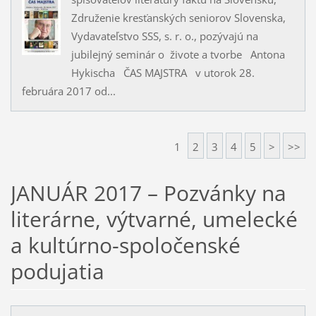
Združenie kresťanských seniorov Slovenska,
Vydavateľstvo SSS, s. r. o., pozývajú na
jubilejný seminár o živote a tvorbe Antona
Hykischa ČAS MAJSTRA v utorok 28.
februára 2017 od...
1
2
3
4
5
>
>>
JANUÁR 2017 – Pozvánky na
literárne, výtvarné, umelecké
a kultúrno-spoločenské
podujatia