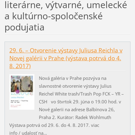
literárne, výtvarné, umelecké
a kultúrno-spoločenské
podujatia
29. 6. – Otvorenie výstavy Juliusa Reichla v
Novej galérii v Prahe (výstava potrvá do 4.
8. 2017)
Nová galéria v Prahe pozvýva na
slavnostné otvorenie výstavy Julius
Reichel White trash/Trash Pop FCK – YR –
CSH vo štvrtok 29. júna o 19.00 hod. v
Nové galerii na adrese Balbínova 26,
Praha 2. Kurátor: Radek Wohlmuth
Výstava potrvá od 29. 6. do 4. 8. 2017. viac
info / udalosť na...