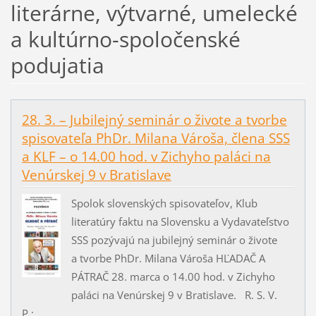
literárne, výtvarné, umelecké
a kultúrno-spoločenské
podujatia
28. 3. – Jubilejný seminár o živote a tvorbe
spisovateľa PhDr. Milana Vároša, člena SSS
a KLF – o 14.00 hod. v Zichyho paláci na
Venúrskej 9 v Bratislave
Spolok slovenských spisovateľov, Klub
literatúry faktu na Slovensku a Vydavateľstvo
SSS pozývajú na jubilejný seminár o živote
a tvorbe PhDr. Milana Vároša HĽADAČ A
PÁTRAČ 28. marca o 14.00 hod. v Zichyho
paláci na Venúrskej 9 v Bratislave. R. S. V.
P.:...