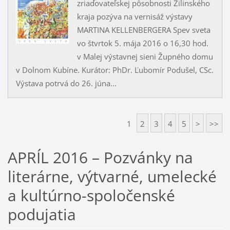
zriaďovateľskej pôsobnosti Žilinského
kraja pozýva na vernisáž výstavy
MARTINA KELLENBERGERA Spev sveta
vo štvrtok 5. mája 2016 o 16,30 hod.
v Malej výstavnej sieni Župného domu
v Dolnom Kubíne. Kurátor: PhDr. Ľubomír Podušel, CSc.
Výstava potrvá do 26. júna...
1
2
3
4
5
>
>>
APRÍL 2016 – Pozvánky na
literárne, výtvarné, umelecké
a kultúrno-spoločenské
podujatia