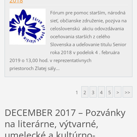
2018
Fórum pre pomoc starším, národná
sieť, občianske združenie, pozýva na
celoslovenskú akciu odovzdávania
oceňovania starších z celého
Slovenska a udeľovanie titulu Senior
roka 2018 v podelok 4 . februára
2019 o 13,00 hod. v reprezentatívnych
priestoroch Zlatej sály...
1
2
3
4
5
>
>>
DECEMBER 2017 – Pozvánky
na literárne, výtvarné,
umelecké a kultúrno-