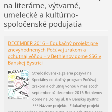
na literárne, výtvarné,
umelecké a kultúrno-
spoločenské podujatia
DECEMBER 2016 – Edukačný projekt pre
znevýhodnených Počúvaj zrakom a
ochutnaj vôňou – v Bethlenov dome SSG v
Banskej Bystrici
Stredoslovenská galéria pozýva na
špeciálny edukačný program Počúvaj
zrakom a ochutnaj vôňou v mesiacoch
september až december 2016 Bethlenov
dome na Dolnej ul. 8 v Banskej Bystrici.
*** Názvov projektu: Edukačný projekt
pre znevýhodnených Počúvaj zrakom a ochutnaj vôňou