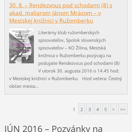
30. 8. – Rendezvous pod schodami (8) s
akad. maliarom Jánom Mrázom – v
Mestskej knižnici v Ružomberku
Literárny klub ružomberských
spisovateľov, Spolok slovenských
spisovateľov – KO Žilina, Mestská
knižnica v Ružomberku pozývajú na
podujatie Rendezvous pod schodami (8)
V utorok 30. augusta 2016 o 14.45 hod.
v Mestskej knižnici v Ružomberku. Hosť večera: Čestný
občan mesta...
1
2
3
4
5
>
>>
JÚN 2016 – Pozvánky na