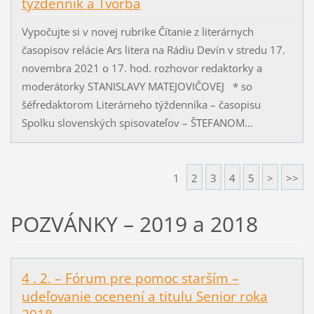
týždenník a Tvorba
Vypočujte si v novej rubrike Čítanie z literárnych
časopisov relácie Ars litera na Rádiu Devín v stredu 17.
novembra 2021 o 17. hod. rozhovor redaktorky a
moderátorky STANISLAVY MATEJOVIČOVEJ * so
šéfredaktorom Literárneho týždenníka – časopisu
Spolku slovenských spisovateľov – ŠTEFANOM...
1
2
3
4
5
>
>>
POZVÁNKY – 2019 a 2018
4 . 2. – Fórum pre pomoc starším –
udeľovanie ocenení a titulu Senior roka