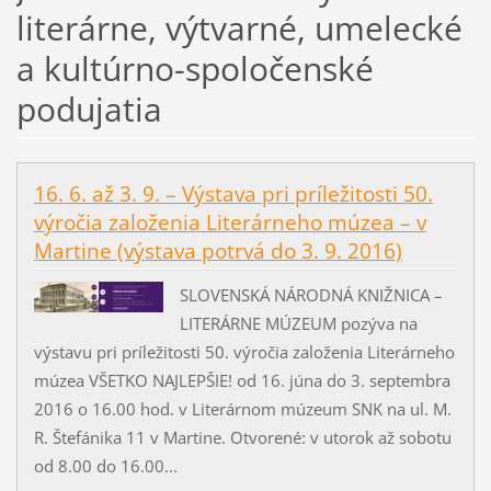
literárne, výtvarné, umelecké
a kultúrno-spoločenské
podujatia
16. 6. až 3. 9. – Výstava pri príležitosti 50.
výročia založenia Literárneho múzea – v
Martine (výstava potrvá do 3. 9. 2016)
SLOVENSKÁ NÁRODNÁ KNIŽNICA –
LITERÁRNE MÚZEUM pozýva na
výstavu pri príležitosti 50. výročia založenia Literárneho
múzea VŠETKO NAJLEPŠIE! od 16. júna do 3. septembra
2016 o 16.00 hod. v Literárnom múzeum SNK na ul. M.
R. Štefánika 11 v Martine. Otvorené: v utorok až sobotu
od 8.00 do 16.00...