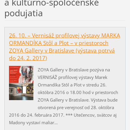
a kultúrno-spoločenské
podujatia
26. 10. – Vernisáž profilovej výstavy MARKA
ORMANDÍKA Stôl a Plot – v priestoroch
ZOYA Gallery v Bratislave (výstava potrvá
do 24. 2. 2017)
ZOYA Gallery v Bratislave pozýva na
VERNISÁŽ profilovej výstavy Marek
Ormandíka Stôl a Plot v stredu 26.
októbra 2016 o 18.00 hod v priestoroch
ZOYA Gallery v Bratislave. Výstava bude
otvorená pre verejnosť od 28. októbra
2016 do 24. februára 2017. *** Utečencov, svätcov aj
Madony vystaví maliar...