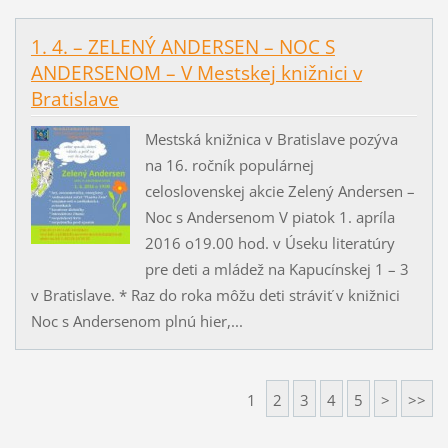
1. 4. – ZELENÝ ANDERSEN – NOC S
ANDERSENOM – V Mestskej knižnici v
Bratislave
Mestská knižnica v Bratislave pozýva
na 16. ročník populárnej
celoslovenskej akcie Zelený Andersen –
Noc s Andersenom V piatok 1. apríla
2016 o19.00 hod. v Úseku literatúry
pre deti a mládež na Kapucínskej 1 – 3
v Bratislave. * Raz do roka môžu deti stráviť v knižnici
Noc s Andersenom plnú hier,...
1
2
3
4
5
>
>>