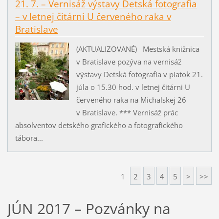
21. 7. – Vernisáž výstavy Detská fotografia
– v letnej čitárni U červeného raka v
Bratislave
(AKTUALIZOVANÉ) Mestská knižnica
v Bratislave pozýva na vernisáž
výstavy Detská fotografia v piatok 21.
júla o 15.30 hod. v letnej čitárni U
červeného raka na Michalskej 26
v Bratislave. *** Vernisáž prác
absolventov detského grafického a fotografického
tábora...
1
2
3
4
5
>
>>
JÚN 2017 – Pozvánky na