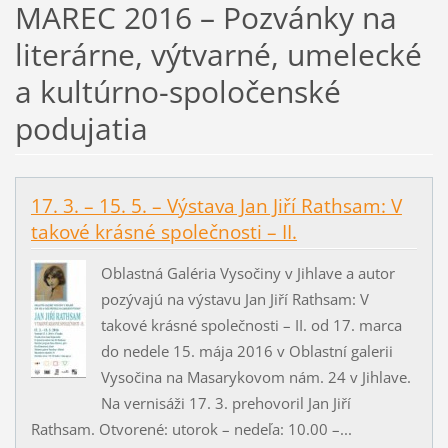
MAREC 2016 – Pozvánky na
literárne, výtvarné, umelecké
a kultúrno-spoločenské
podujatia
17. 3. – 15. 5. – Výstava Jan Jiří Rathsam: V
takové krásné společnosti – II.
Oblastná Galéria Vysočiny v Jihlave a autor
pozývajú na výstavu Jan Jiří Rathsam: V
takové krásné společnosti – II. od 17. marca
do nedele 15. mája 2016 v Oblastní galerii
Vysočina na Masarykovom nám. 24 v Jihlave.
Na vernisáži 17. 3. prehovoril Jan Jiří
Rathsam. Otvorené: utorok – nedeľa: 10.00 –...