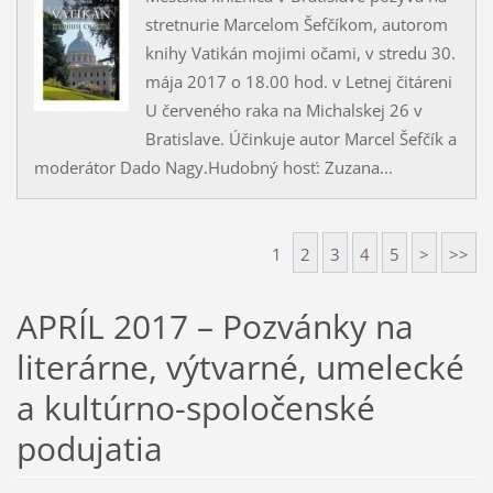
stretnurie Marcelom Šefčíkom, autorom
knihy Vatikán mojimi očami, v stredu 30.
mája 2017 o 18.00 hod. v Letnej čitáreni
U červeného raka na Michalskej 26 v
Bratislave. Účinkuje autor Marcel Šefčík a
moderátor Dado Nagy.Hudobný hosť: Zuzana...
1
2
3
4
5
>
>>
APRÍL 2017 – Pozvánky na
literárne, výtvarné, umelecké
a kultúrno-spoločenské
podujatia