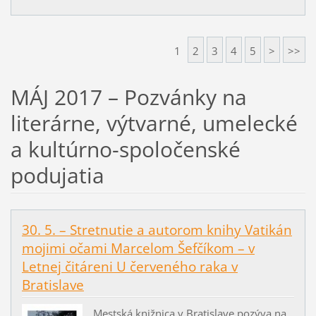
1
2
3
4
5
>
>>
MÁJ 2017 – Pozvánky na
literárne, výtvarné, umelecké
a kultúrno-spoločenské
podujatia
30. 5. – Stretnutie a autorom knihy Vatikán
mojimi očami Marcelom Šefčíkom – v
Letnej čitáreni U červeného raka v
Bratislave
Mestská knižnica v Bratislave pozýva na