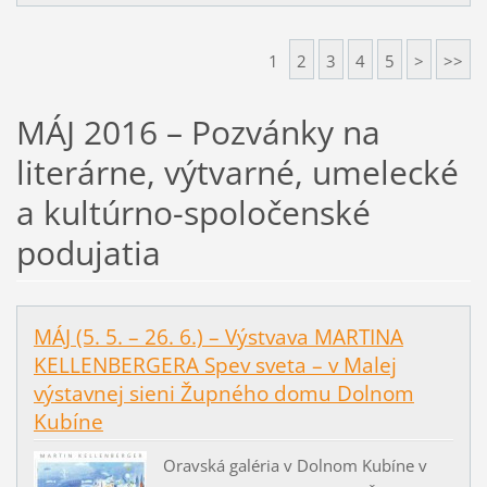
1
2
3
4
5
>
>>
MÁJ 2016 – Pozvánky na
literárne, výtvarné, umelecké
a kultúrno-spoločenské
podujatia
MÁJ (5. 5. – 26. 6.) – Výstvava MARTINA
KELLENBERGERA Spev sveta – v Malej
výstavnej sieni Župného domu Dolnom
Kubíne
Oravská galéria v Dolnom Kubíne v