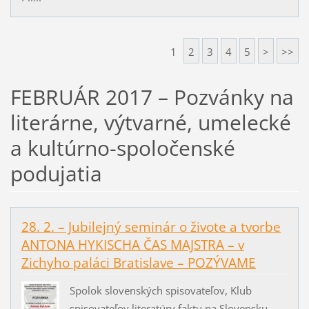
1
2
3
4
5
>
>>
FEBRUÁR 2017 – Pozvánky na
literárne, výtvarné, umelecké
a kultúrno-spoločenské
podujatia
28. 2. – Jubilejný seminár o živote a tvorbe
ANTONA HYKISCHA ČAS MAJSTRA – v
Zichyho paláci Bratislave – POZÝVAME
Spolok slovenských spisovateľov, Klub
spisovateľov literatúry faktu na Slovensku,