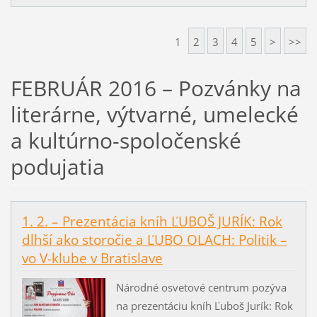
1
2
3
4
5
>
>>
FEBRUÁR 2016 – Pozvánky na
literárne, výtvarné, umelecké
a kultúrno-spoločenské
podujatia
1. 2. – Prezentácia kníh ĽUBOŠ JURÍK: Rok
dlhší ako storočie a ĽUBO OLACH: Politik –
vo V-klube v Bratislave
Národné osvetové centrum pozýva
na prezentáciu kníh Ľuboš Jurík: Rok