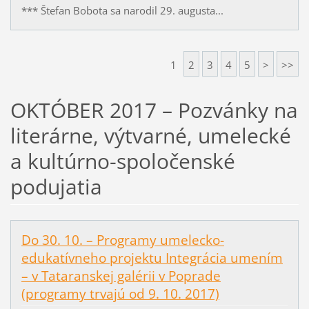
*** Štefan Bobota sa narodil 29. augusta...
1
2
3
4
5
>
>>
OKTÓBER 2017 – Pozvánky na
literárne, výtvarné, umelecké
a kultúrno-spoločenské
podujatia
Do 30. 10. – Programy umelecko-
edukatívneho projektu Integrácia umením
– v Tataranskej galérii v Poprade
(programy trvajú od 9. 10. 2017)