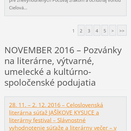
Cieľová...
1
2
3
4
5
>
>>
NOVEMBER 2016 – Pozvánky
na literárne, výtvarné,
umelecké a kultúrno-
spoločenské podujatia
28. 11. – 2. 12. 2016 – Celoslovenská
literárna súťaž JAŠÍKOVE KYSUCE a
literárny festival – Slávnostné
vyhodnotenie súťaže a literárny večer – v