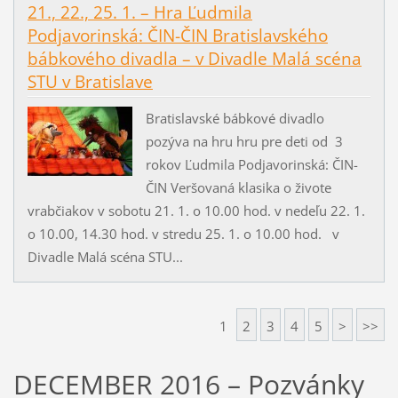
21., 22., 25. 1. – Hra Ľudmila
Podjavorinská: ČIN-ČIN Bratislavského
bábkového divadla – v Divadle Malá scéna
STU v Bratislave
Bratislavské bábkové divadlo
pozýva na hru hru pre deti od 3
rokov Ľudmila Podjavorinská: ČIN-
ČIN Veršovaná klasika o živote
vrabčiakov v sobotu 21. 1. o 10.00 hod. v nedeľu 22. 1.
o 10.00, 14.30 hod. v stredu 25. 1. o 10.00 hod. v
Divadle Malá scéna STU...
1
2
3
4
5
>
>>
DECEMBER 2016 – Pozvánky