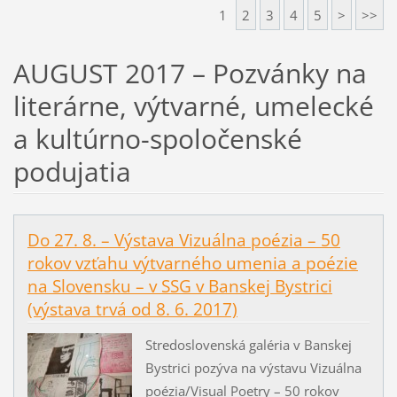
1
2
3
4
5
>
>>
AUGUST 2017 – Pozvánky na
literárne, výtvarné, umelecké
a kultúrno-spoločenské
podujatia
Do 27. 8. – Výstava Vizuálna poézia – 50
rokov vzťahu výtvarného umenia a poézie
na Slovensku – v SSG v Banskej Bystrici
(výstava trvá od 8. 6. 2017)
Stredoslovenská galéria v Banskej
Bystrici pozýva na výstavu Vizuálna
poézia/Visual Poetry – 50 rokov