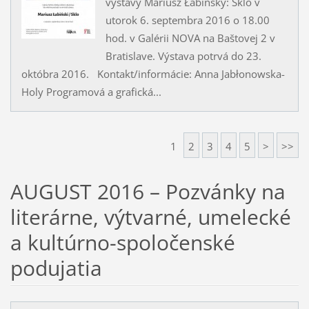
výstavy Mariusz Łabińský: Sklo v
utorok 6. septembra 2016 o 18.00
hod. v Galérii NOVA na Baštovej 2 v
Bratislave. Výstava potrvá do 23.
októbra 2016. Kontakt/informácie: Anna Jabłonowska-
Holy Programová a grafická...
1
2
3
4
5
>
>>
AUGUST 2016 – Pozvánky na
literárne, výtvarné, umelecké
a kultúrno-spoločenské
podujatia