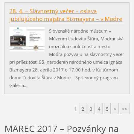
28. 4. – Slávnostný večer – oslava
jubilujúceho majstra Bizmayera – v Modre
Slovenské národne múzeum –
Múzeum Ľudovíta Štúra, Modranská
muzeálna spoločnosť a mesto
Modra pozývajú na slávnostný večer
pri príležitosti 95. narodenín národného umelca Ignáca
Bizmayera 28. apríla 2017 o 17.00 hod. v Kultúrnom
dome Ľudovíta Štúra v Modre. Sprievodný program
Galéria...
1
2
3
4
5
>
>>
MAREC 2017 – Pozvánky na