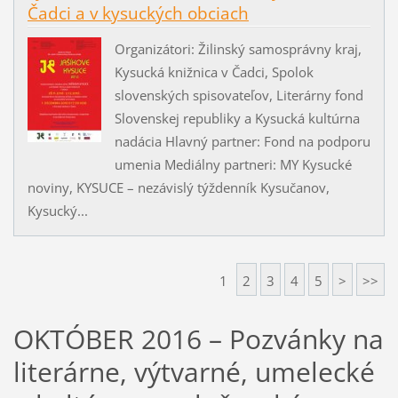
Čadci a v kysuckých obciach
Organizátori: Žilinský samosprávny kraj,
Kysucká knižnica v Čadci, Spolok
slovenských spisovateľov, Literárny fond
Slovenskej republiky a Kysucká kultúrna
nadácia Hlavný partner: Fond na podporu
umenia Mediálny partneri: MY Kysucké
noviny, KYSUCE – nezávislý týždenník Kysučanov,
Kysucký...
1
2
3
4
5
>
>>
OKTÓBER 2016 – Pozvánky na
literárne, výtvarné, umelecké