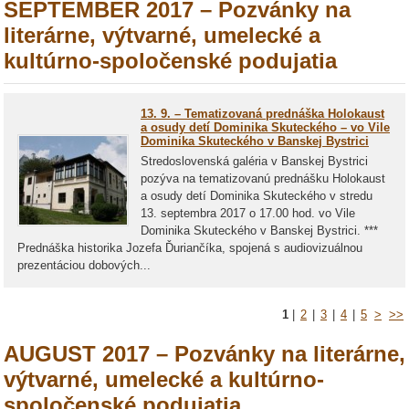
SEPTEMBER 2017 – Pozvánky na
literárne, výtvarné, umelecké a
kultúrno-spoločenské podujatia
13. 9. – Tematizovaná prednáška Holokaust
a osudy detí Dominika Skuteckého – vo Vile
Dominika Skuteckého v Banskej Bystrici
Stredoslovenská galéria v Banskej Bystrici
pozýva na tematizovanú prednášku Holokaust
a osudy detí Dominika Skuteckého v stredu
13. septembra 2017 o 17.00 hod. vo Vile
Dominika Skuteckého v Banskej Bystrici. ***
Prednáška historika Jozefa Ďuriančíka, spojená s audiovizuálnou
prezentáciou dobových...
1
|
2
|
3
|
4
|
5
>
>>
AUGUST 2017 – Pozvánky na literárne,
výtvarné, umelecké a kultúrno-
spoločenské podujatia