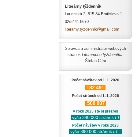
Literárny týždenník
Laurinská 2, 815 84 Bratislava 1
02/5441 8670
literarn
y.tyzden
nik@gmai
l.com
Správca a administrátor webových
stránok
Literárneho týždenníka
:
Štefan Cifra
Počet návštev od 1. 1. 2026
182
491
Počet stránok od 1. 1. 2026
500
007
V roku 2025 ste si prezreli
vyše 340 000 stránok
LT
Počet návštev v roku 2025
vyše 890 000 stránok
LT