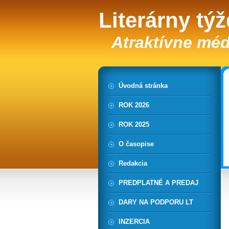
Literárny tý
Atraktívne méd
Úvodná stránka
ROK 2026
ROK 2025
O časopise
Redakcia
PREDPLATNÉ A PREDAJ
DARY NA PODPORU LT
INZERCIA