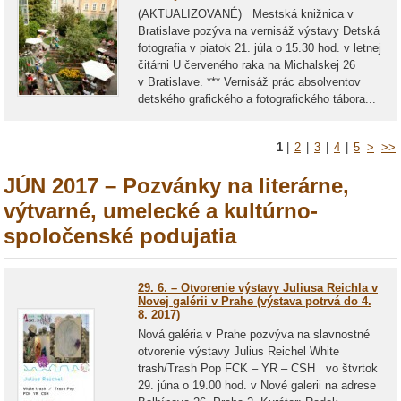
(AKTUALIZOVANÉ) Mestská knižnica v
Bratislave pozýva na vernisáž výstavy Detská
fotografia v piatok 21. júla o 15.30 hod. v letnej
čitárni U červeného raka na Michalskej 26
v Bratislave. *** Vernisáž prác absolventov
detského grafického a fotografického tábora...
1
|
2
|
3
|
4
|
5
>
>>
JÚN 2017 – Pozvánky na literárne,
výtvarné, umelecké a kultúrno-
spoločenské podujatia
29. 6. – Otvorenie výstavy Juliusa Reichla v
Novej galérii v Prahe (výstava potrvá do 4.
8. 2017)
Nová galéria v Prahe pozvýva na slavnostné
otvorenie výstavy Julius Reichel White
trash/Trash Pop FCK – YR – CSH vo štvrtok
29. júna o 19.00 hod. v Nové galerii na adrese