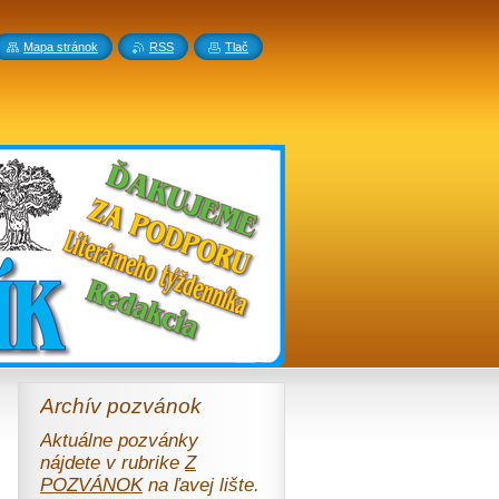
Mapa stránok
RSS
Tlač
Archív pozvánok
Aktuálne pozvánky
nájdete v rubrike
Z
POZVÁNOK
na ľavej lište.