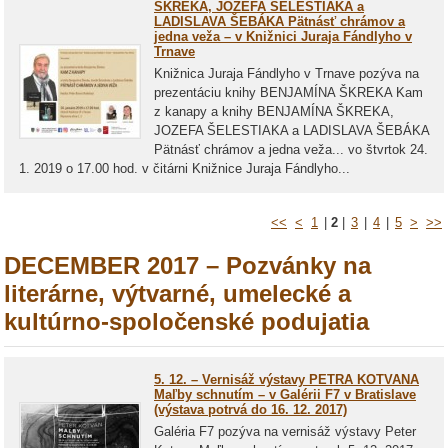
ŠKREKA, JOZEFA ŠELESTIAKA a
LADISLAVA ŠEBÁKA Pätnásť chrámov a
jedna veža – v Knižnici Juraja Fándlyho v
Trnave
Knižnica Juraja Fándlyho v Trnave pozýva na
prezentáciu knihy BENJAMÍNA ŠKREKA Kam
z kanapy a knihy BENJAMÍNA ŠKREKA,
JOZEFA ŠELESTIAKA a LADISLAVA ŠEBÁKA
Pätnásť chrámov a jedna veža... vo štvrtok 24.
1. 2019 o 17.00 hod. v čitárni Knižnice Juraja Fándlyho...
<<
<
1
|
2
|
3
|
4
|
5
>
>>
DECEMBER 2017 – Pozvánky na
literárne, výtvarné, umelecké a
kultúrno-spoločenské podujatia
5. 12. – Vernisáž výstavy PETRA KOTVANA
Maľby schnutím – v Galérii F7 v Bratislave
(výstava potrvá do 16. 12. 2017)
Galéria F7 pozýva na vernisáž výstavy Peter