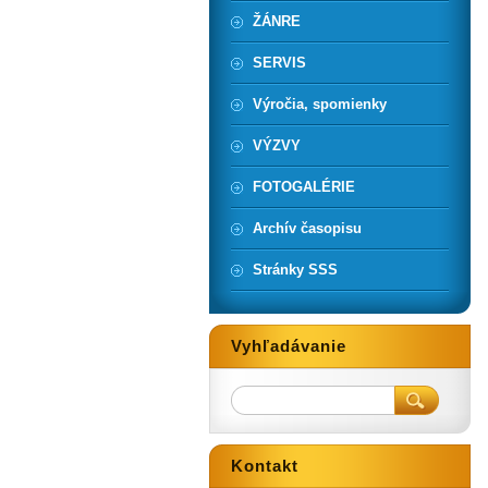
ŽÁNRE
SERVIS
Výročia, spomienky
VÝZVY
FOTOGALÉRIE
Archív časopisu
Stránky SSS
Vyhľadávanie
Kontakt