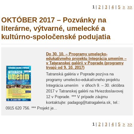
1
|
2
|
3
|
4
|
5
>
>>
OKTÓBER 2017 – Pozvánky na
literárne, výtvarné, umelecké a
kultúrno-spoločenské podujatia
Do 30. 10. – Programy umelecko-
edukatívneho projektu Integrácia umením –
v Tataranskej galérii v Poprade (programy
trvajú od 9. 10. 2017)
Tatranská galéria v Poprade pozýva na
programy umelecko-edukatívneho projektu
Integrácia umením v dňoch 9. – 30. októbra
2017 v Tatranskej galérii na Hviezdoslavovej
12 v Poprade. *** V prípade záujmu
kontaktujte: padagog@tatragaleria.sk, tel.:
0915 620 756. *** Projekt je...
1
|
2
|
3
|
4
|
5
>
>>