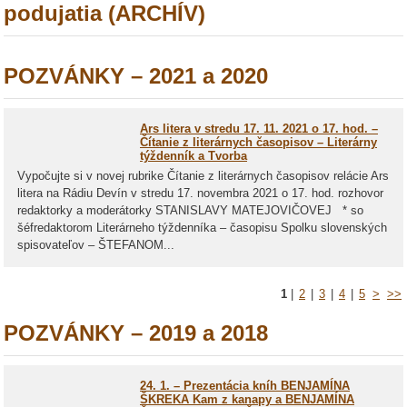
podujatia (ARCHÍV)
POZVÁNKY – 2021 a 2020
Ars litera v stredu 17. 11. 2021 o 17. hod. –
Čítanie z literárnych časopisov – Literárny
týždenník a Tvorba
Vypočujte si v novej rubrike Čítanie z literárnych časopisov relácie Ars
litera na Rádiu Devín v stredu 17. novembra 2021 o 17. hod. rozhovor
redaktorky a moderátorky STANISLAVY MATEJOVIČOVEJ * so
šéfredaktorom Literárneho týždenníka – časopisu Spolku slovenských
spisovateľov – ŠTEFANOM...
1
|
2
|
3
|
4
|
5
>
>>
POZVÁNKY – 2019 a 2018
24. 1. – Prezentácia kníh BENJAMÍNA
ŠKREKA Kam z kanapy a BENJAMÍNA