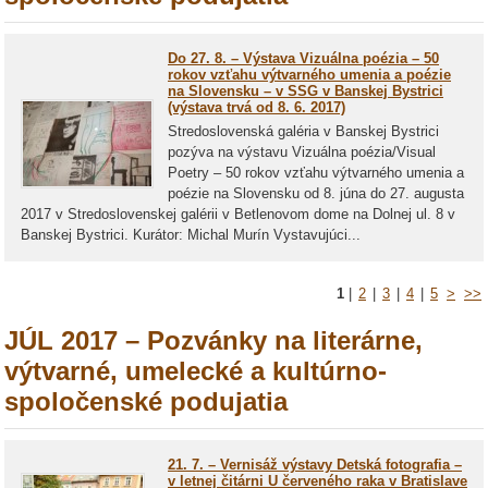
Do 27. 8. – Výstava Vizuálna poézia – 50
rokov vzťahu výtvarného umenia a poézie
na Slovensku – v SSG v Banskej Bystrici
(výstava trvá od 8. 6. 2017)
Stredoslovenská galéria v Banskej Bystrici
pozýva na výstavu Vizuálna poézia/Visual
Poetry – 50 rokov vzťahu výtvarného umenia a
poézie na Slovensku od 8. júna do 27. augusta
2017 v Stredoslovenskej galérii v Betlenovom dome na Dolnej ul. 8 v
Banskej Bystrici. Kurátor: Michal Murín Vystavujúci...
1
|
2
|
3
|
4
|
5
>
>>
JÚL 2017 – Pozvánky na literárne,
výtvarné, umelecké a kultúrno-
spoločenské podujatia
21. 7. – Vernisáž výstavy Detská fotografia –
v letnej čitárni U červeného raka v Bratislave