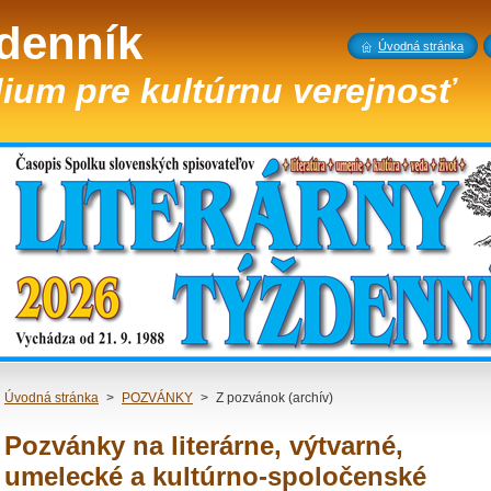
ždenník
Úvodná stránka
ium pre kultúrnu verejnosť
Úvodná stránka
>
POZVÁNKY
>
Z pozvánok (archív)
Pozvánky na literárne, výtvarné,
umelecké a kultúrno-spoločenské