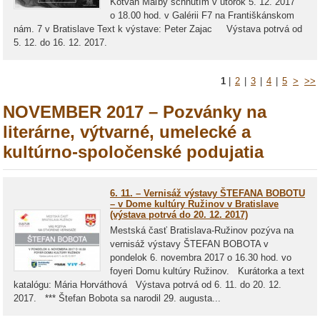
Kotvan Maľby schnutím v utorok 5. 12. 2017
o 18.00 hod. v Galérii F7 na Františkánskom
nám. 7 v Bratislave Text k výstave: Peter Zajac Výstava potrvá od
5. 12. do 16. 12. 2017.
1
|
2
|
3
|
4
|
5
>
>>
NOVEMBER 2017 – Pozvánky na
literárne, výtvarné, umelecké a
kultúrno-spoločenské podujatia
6. 11. – Vernisáž výstavy ŠTEFANA BOBOTU
– v Dome kultúry Ružinov v Bratislave
(výstava potrvá do 20. 12. 2017)
Mestská časť Bratislava-Ružinov pozýva na
vernisáž výstavy ŠTEFAN BOBOTA v
pondelok 6. novembra 2017 o 16.30 hod. vo
foyeri Domu kultúry Ružinov. Kurátorka a text
katalógu: Mária Horváthová Výstava potrvá od 6. 11. do 20. 12.
2017. *** Štefan Bobota sa narodil 29. augusta...