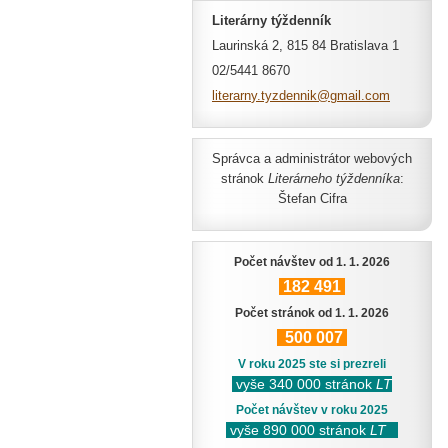
Literárny týždenník
Laurinská 2, 815 84 Bratislava 1
02/5441 8670
literarn
y.tyzden
nik@gmai
l.com
Správca a administrátor webových
stránok
Literárneho týždenníka
:
Štefan Cifra
Počet návštev od 1. 1. 2026
182
491
Počet stránok od 1. 1. 2026
500
007
V roku 2025 ste si prezreli
vyše 340 000 stránok
LT
Počet návštev v roku 2025
vyše 890 000 stránok
LT