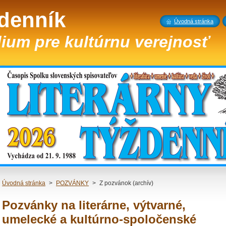
ždenník
Úvodná stránka
ium pre kultúrnu verejnosť
Úvodná stránka
>
POZVÁNKY
>
Z pozvánok (archív)
Pozvánky na literárne, výtvarné,
umelecké a kultúrno-spoločenské