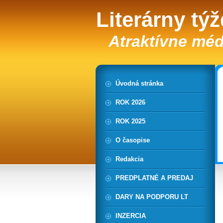
Literárny tý
Atraktívne méd
Úvodná stránka
ROK 2026
ROK 2025
O časopise
Redakcia
PREDPLATNÉ A PREDAJ
DARY NA PODPORU LT
INZERCIA