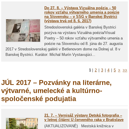
Do 27. 8. – Výstava Vizuálna poézia – 50
rokov vzťahu výtvarného umenia a poézie
na Slovensku – v SSG v Banskej Bystrici
(výstava trvá od 8. 6. 2017)
Stredoslovenská galéria v Banskej Bystrici
pozýva na výstavu Vizuálna poézia/Visual
Poetry – 50 rokov vzťahu výtvarného umenia a
poézie na Slovensku od 8. júna do 27. augusta
2017 v Stredoslovenskej galérii v Betlenovom dome na Dolnej ul. 8 v
Banskej Bystrici. Kurátor: Michal Murín Vystavujúci...
1
|
2
|
3
|
4
|
5
>
>>
JÚL 2017 – Pozvánky na literárne,
výtvarné, umelecké a kultúrno-
spoločenské podujatia
21. 7. – Vernisáž výstavy Detská fotografia –
v letnej čitárni U červeného raka v Bratislave
(AKTUALIZOVANÉ) Mestská knižnica v