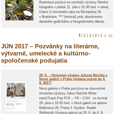
Bratislave pozýva na vernisáž výstavy Detská
fotografia v piatok 21. júla o 15.30 hod. v letnej
čitárni U červeného raka na Michalskej 26
v Bratislave. *** Vernisáž prác absolventov
detského grafického a fotografického tábora...
1
|
2
|
3
|
4
|
5
>
>>
JÚN 2017 – Pozvánky na literárne,
výtvarné, umelecké a kultúrno-
spoločenské podujatia
29. 6. – Otvorenie výstavy Juliusa Reichla v
Novej galérii v Prahe (výstava potrvá do 4.
8. 2017)
Nová galéria v Prahe pozvýva na slavnostné
otvorenie výstavy Julius Reichel White
trash/Trash Pop FCK – YR – CSH vo štvrtok
29. júna o 19.00 hod. v Nové galerii na adrese
Balbínova 26, Praha 2. Kurátor: Radek
Wohlmuth Výstava potrvá od 29. 6. do 4. 8.