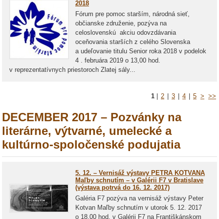
2018
Fórum pre pomoc starším, národná sieť,
občianske združenie, pozýva na
celoslovenskú akciu odovzdávania
oceňovania starších z celého Slovenska
a udeľovanie titulu Senior roka 2018 v podelok
4 . februára 2019 o 13,00 hod.
v reprezentatívnych priestoroch Zlatej sály...
1
|
2
|
3
|
4
|
5
>
>>
DECEMBER 2017 – Pozvánky na
literárne, výtvarné, umelecké a
kultúrno-spoločenské podujatia
5. 12. – Vernisáž výstavy PETRA KOTVANA
Maľby schnutím – v Galérii F7 v Bratislave
(výstava potrvá do 16. 12. 2017)
Galéria F7 pozýva na vernisáž výstavy Peter
Kotvan Maľby schnutím v utorok 5. 12. 2017
o 18.00 hod. v Galérii F7 na Františkánskom