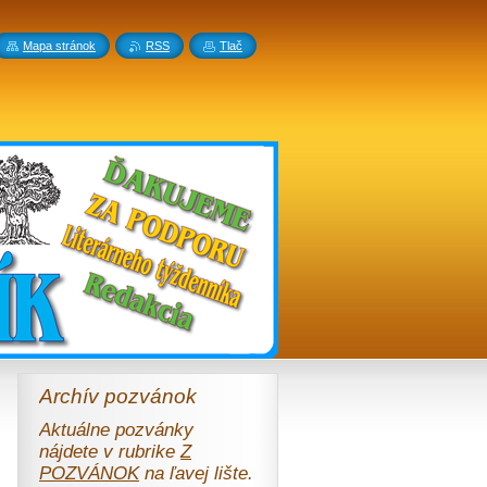
Mapa stránok
RSS
Tlač
Archív pozvánok
Aktuálne pozvánky
nájdete v rubrike
Z
POZVÁNOK
na ľavej lište.