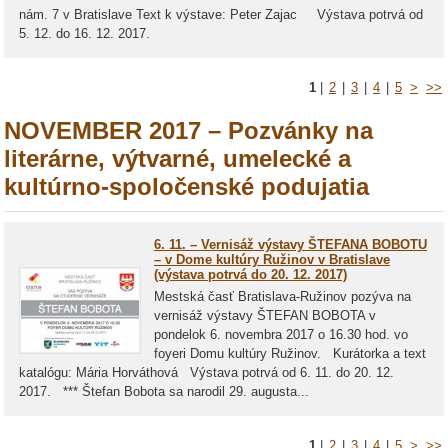
nám. 7 v Bratislave Text k výstave: Peter Zajac Výstava potrvá od
5. 12. do 16. 12. 2017.
1
|
2
|
3
|
4
|
5
>
>>
NOVEMBER 2017 – Pozvánky na
literárne, výtvarné, umelecké a
kultúrno-spoločenské podujatia
6. 11. – Vernisáž výstavy ŠTEFANA BOBOTU
– v Dome kultúry Ružinov v Bratislave
(výstava potrvá do 20. 12. 2017)
Mestská časť Bratislava-Ružinov pozýva na
vernisáž výstavy ŠTEFAN BOBOTA v
pondelok 6. novembra 2017 o 16.30 hod. vo
foyeri Domu kultúry Ružinov. Kurátorka a text
katalógu: Mária Horváthová Výstava potrvá od 6. 11. do 20. 12.
2017. *** Štefan Bobota sa narodil 29. augusta...
1
|
2
|
3
|
4
|
5
>
>>