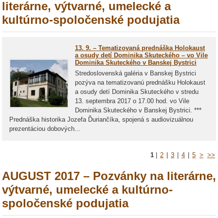
literárne, výtvarné, umelecké a
kultúrno-spoločenské podujatia
13. 9. – Tematizovaná prednáška Holokaust
a osudy detí Dominika Skuteckého – vo Vile
Dominika Skuteckého v Banskej Bystrici
Stredoslovenská galéria v Banskej Bystrici
pozýva na tematizovanú prednášku Holokaust
a osudy detí Dominika Skuteckého v stredu
13. septembra 2017 o 17.00 hod. vo Vile
Dominika Skuteckého v Banskej Bystrici. ***
Prednáška historika Jozefa Ďuriančíka, spojená s audiovizuálnou
prezentáciou dobových...
1
|
2
|
3
|
4
|
5
>
>>
AUGUST 2017 – Pozvánky na literárne,
výtvarné, umelecké a kultúrno-
spoločenské podujatia