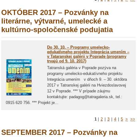
OKTÓBER 2017 – Pozvánky na
literárne, výtvarné, umelecké a
kultúrno-spoločenské podujatia
Do 30. 10. – Programy umelecko-
edukatívneho projektu Integrácia umením –
v Tataranskej galérii v Poprade (programy
trvajú od 9. 10. 2017)
Tatranská galéria v Poprade pozýva na
programy umelecko-edukatívneho projektu
Integrácia umením v dňoch 9. – 30. októbra
2017 v Tatranskej galérii na Hviezdoslavovej
12 v Poprade. *** V prípade záujmu
kontaktujte: padagog@tatragaleria.sk, tel.:
0915 620 756. *** Projekt je...
1
|
2
|
3
|
4
|
5
>
>>
SEPTEMBER 2017 – Pozvánky na