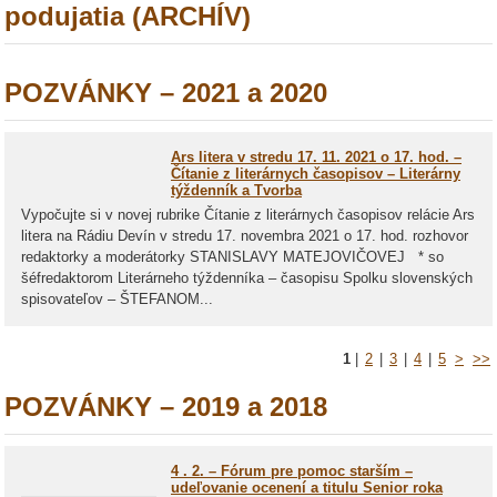
podujatia (ARCHÍV)
POZVÁNKY – 2021 a 2020
Ars litera v stredu 17. 11. 2021 o 17. hod. –
Čítanie z literárnych časopisov – Literárny
týždenník a Tvorba
Vypočujte si v novej rubrike Čítanie z literárnych časopisov relácie Ars
litera na Rádiu Devín v stredu 17. novembra 2021 o 17. hod. rozhovor
redaktorky a moderátorky STANISLAVY MATEJOVIČOVEJ * so
šéfredaktorom Literárneho týždenníka – časopisu Spolku slovenských
spisovateľov – ŠTEFANOM...
1
|
2
|
3
|
4
|
5
>
>>
POZVÁNKY – 2019 a 2018
4 . 2. – Fórum pre pomoc starším –
udeľovanie ocenení a titulu Senior roka