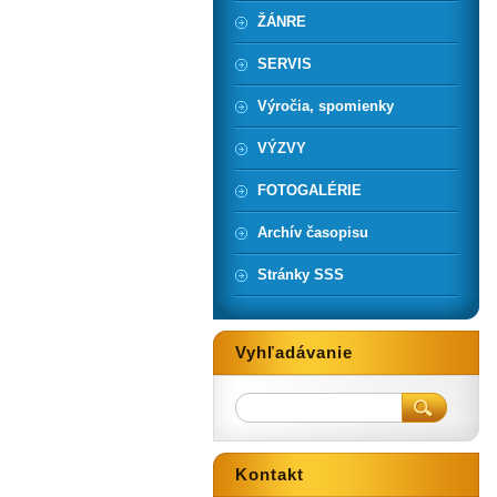
ŽÁNRE
SERVIS
Výročia, spomienky
VÝZVY
FOTOGALÉRIE
Archív časopisu
Stránky SSS
Vyhľadávanie
Kontakt