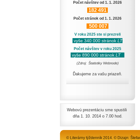
Počet návštev od 1. 1. 2026
182
491
Počet stránok od 1. 1. 2026
500
007
V roku 2025 ste si prezreli
vyše 340 000 stránok
LT
Počet návštev v roku 2025
vyše 890 000 stránok
LT
(Zdroj: Štatistiky Webnode)
Ďakujeme za vašu priazeň.
Webovú prezentáciu sme spustili
dňa 1. 10. 2014 o 7.00 hod.
© Literárny týždenník 2014. © Dizajn: Štefa