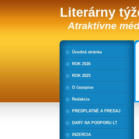
Literárny tý
Atraktívne méd
Úvodná stránka
ROK 2026
ROK 2025
O časopise
Redakcia
PREDPLATNÉ A PREDAJ
DARY NA PODPORU LT
INZERCIA