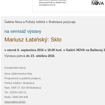
Galéria Nova a Poľský inštitút v Bratislave pozývajú
na vernisáž výstavy
Mariusz Łabińský: Sklo
v utorok 6. septembra 2016 o 18.00 hod. v Galérii NOVA na Baštovej 2
Výstava potrvá
do 23. októbra 2016
.
Kontakt/informácie:
Anna Jabłonowska-Holy
Programová a grafická podpora
Poľský inštitút v Bratislave
Nam. SNP 27, 814 99 Bratislava
Tel.: 02/544 320 14,
Mobil.: 0908 040 848
www.polinst.sk/sk/