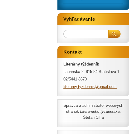
Vyhľadávanie
Kontakt
Literárny týždenník
Laurinská 2, 815 84 Bratislava 1
02/5441 8670
literarn
y.tyzden
nik@gmai
l.com
Správca a administrátor webových
stránok
Literárneho týždenníka
:
Štefan Cifra