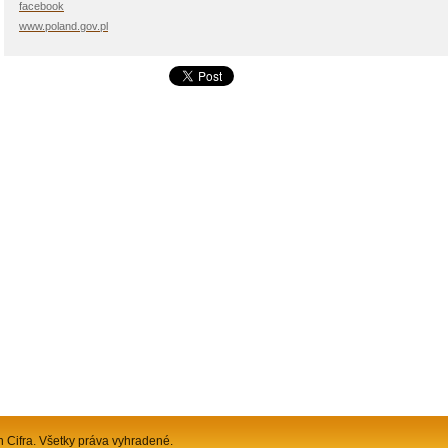
facebook
www.poland.gov.pl
n Cifra. Všetky práva vyhradené.