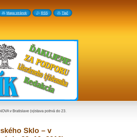
Mapa stránok
RSS
Tlač
NOVA v Bratislave (výstava potrvá do 23.
ńského Sklo – v