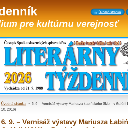
ždenník
Úvodná stránka
ium pre kultúrnu verejnosť
Úvodná stránka
>
6. 9. – Vernisáž výstavy Mariusza Łabińského Sklo – v Galérii 
10. 2016)
6. 9. – Vernisáž výstavy Mariusza Łabi