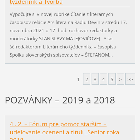
týždenník a Tvorba
Vypočujte si v novej rubrike Čítanie z literárnych
časopisov relácie Ars litera na Rádiu Devín v stredu 17.
novembra 2021 o 17. hod. rozhovor redaktorky a
moderátorky STANISLAVY MATEJOVIČOVEJ * so
šéfredaktorom Literárneho týždenníka – časopisu
Spolku slovenských spisovateľov – ŠTEFANOM...
1
2
3
4
5
>
>>
POZVÁNKY – 2019 a 2018
4 . 2. – Fórum pre pomoc starším –
udeľovanie ocenení a titulu Senior roka