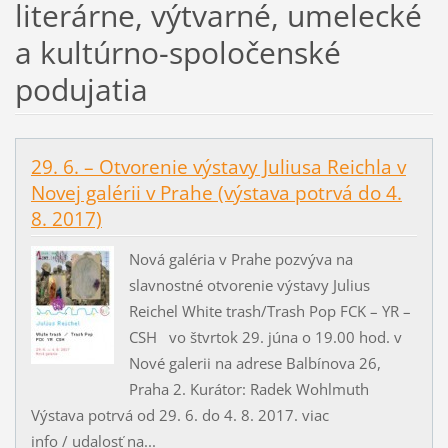
literárne, výtvarné, umelecké
a kultúrno-spoločenské
podujatia
29. 6. – Otvorenie výstavy Juliusa Reichla v
Novej galérii v Prahe (výstava potrvá do 4.
8. 2017)
Nová galéria v Prahe pozvýva na
slavnostné otvorenie výstavy Julius
Reichel White trash/Trash Pop FCK – YR –
CSH vo štvrtok 29. júna o 19.00 hod. v
Nové galerii na adrese Balbínova 26,
Praha 2. Kurátor: Radek Wohlmuth
Výstava potrvá od 29. 6. do 4. 8. 2017. viac
info / udalosť na...