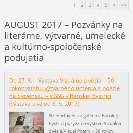
1
2
3
4
5
>
>>
AUGUST 2017 – Pozvánky na
literárne, výtvarné, umelecké
a kultúrno-spoločenské
podujatia
Do 27. 8. – Výstava Vizuálna poézia – 50
rokov vzťahu výtvarného umenia a poézie
na Slovensku – v SSG v Banskej Bystrici
(výstava trvá od 8. 6. 2017)
Stredoslovenská galéria v Banskej
Bystrici pozýva na výstavu Vizuálna
poézia/Visual Poetry – 50 rokov