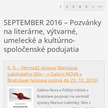
1
2
3
4
5
>
>>
SEPTEMBER 2016 – Pozvánky
na literárne, výtvarné,
umelecké a kultúrno-
spoločenské podujatia
6. 9. – Vernisáž výstavy Mariusza
Łabińského Sklo – v Galérii NOVA v
Bratislave (výstava potrvá do 23. 10. 2016)
Galéria Nova a Poľský inštitút v
Bratislave pozývajú na vernisáž
výstavy Mariusz Łabińský: Sklo v