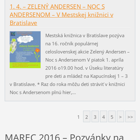
1. 4. – ZELENÝ ANDERSEN – NOC S
ANDERSENOM – V Mestskej knižnici v
Bratislave
Mestská knižnica v Bratislave pozýva
na 16. ročník populárnej
celoslovenskej akcie Zelený Andersen –
Noc s Andersenom V piatok 1. apríla
2016 o19.00 hod. v Úseku literatúry
pre deti a mládež na Kapucínskej 1 – 3
v Bratislave. * Raz do roka môžu deti stráviť v knižnici
Noc s Andersenom plnú hier,...
1
2
3
4
5
>
>>
MAREC 2016 – Pozvánky na