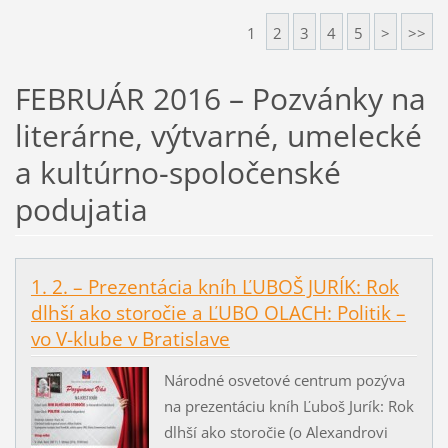
1
2
3
4
5
>
>>
FEBRUÁR 2016 – Pozvánky na
literárne, výtvarné, umelecké
a kultúrno-spoločenské
podujatia
1. 2. – Prezentácia kníh ĽUBOŠ JURÍK: Rok
dlhší ako storočie a ĽUBO OLACH: Politik –
vo V-klube v Bratislave
Národné osvetové centrum pozýva
na prezentáciu kníh Ľuboš Jurík: Rok
dlhší ako storočie (o Alexandrovi