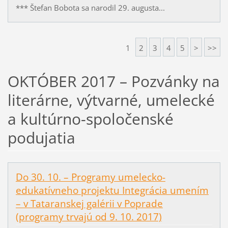
*** Štefan Bobota sa narodil 29. augusta...
1
2
3
4
5
>
>>
OKTÓBER 2017 – Pozvánky na
literárne, výtvarné, umelecké
a kultúrno-spoločenské
podujatia
Do 30. 10. – Programy umelecko-
edukatívneho projektu Integrácia umením
– v Tataranskej galérii v Poprade
(programy trvajú od 9. 10. 2017)