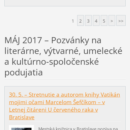
1
2
3
4
5
>
>>
MÁJ 2017 – Pozvánky na
literárne, výtvarné, umelecké
a kultúrno-spoločenské
podujatia
30. 5. – Stretnutie a autorom knihy Vatikán
mojimi očami Marcelom Šefčíkom – v
Letnej čitáreni U červeného raka v
Bratislave
Mestská knižnica v Bratislave pozýva na