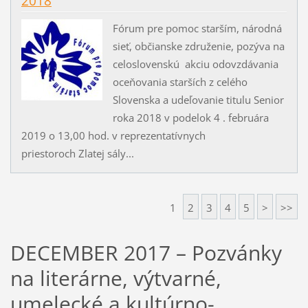
2018
Fórum pre pomoc starším, národná
sieť, občianske združenie, pozýva na
celoslovenskú akciu odovzdávania
oceňovania starších z celého
Slovenska a udeľovanie titulu Senior
roka 2018 v podelok 4 . februára
2019 o 13,00 hod. v reprezentatívnych
priestoroch Zlatej sály...
1
2
3
4
5
>
>>
DECEMBER 2017 – Pozvánky
na literárne, výtvarné,
umelecké a kultúrno-