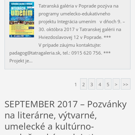
Tatranská galéria v Poprade pozýva na
programy umelecko-edukatívneho
projektu Integrácia umením v dňoch 9. –
30. októbra 2017 v Tatranskej galérii na
Hviezdoslavovej 12 v Poprade. ***
V prípade záujmu kontaktujte:
padagog@tatragaleria.sk, tel.: 0915 620 756. ***
Projekt je...
1
2
3
4
5
>
>>
SEPTEMBER 2017 – Pozvánky
na literárne, výtvarné,
umelecké a kultúrno-