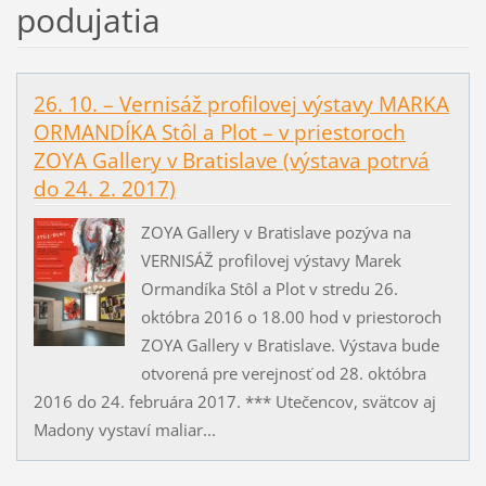
podujatia
26. 10. – Vernisáž profilovej výstavy MARKA
ORMANDÍKA Stôl a Plot – v priestoroch
ZOYA Gallery v Bratislave (výstava potrvá
do 24. 2. 2017)
ZOYA Gallery v Bratislave pozýva na
VERNISÁŽ profilovej výstavy Marek
Ormandíka Stôl a Plot v stredu 26.
októbra 2016 o 18.00 hod v priestoroch
ZOYA Gallery v Bratislave. Výstava bude
otvorená pre verejnosť od 28. októbra
2016 do 24. februára 2017. *** Utečencov, svätcov aj
Madony vystaví maliar...