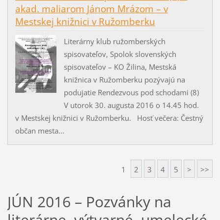
akad. maliarom Jánom Mrázom – v
Mestskej knižnici v Ružomberku
Literárny klub ružomberských
spisovateľov, Spolok slovenských
spisovateľov – KO Žilina, Mestská
knižnica v Ružomberku pozývajú na
podujatie Rendezvous pod schodami (8)
V utorok 30. augusta 2016 o 14.45 hod.
v Mestskej knižnici v Ružomberku. Hosť večera: Čestný
občan mesta...
1
2
3
4
5
>
>>
JÚN 2016 – Pozvánky na
literárne, výtvarné, umelecké