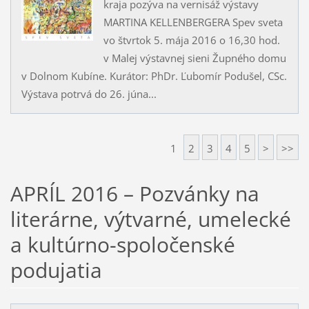
kraja pozýva na vernisáž výstavy
MARTINA KELLENBERGERA Spev sveta
vo štvrtok 5. mája 2016 o 16,30 hod.
v Malej výstavnej sieni Župného domu
v Dolnom Kubíne. Kurátor: PhDr. Ľubomír Podušel, CSc.
Výstava potrvá do 26. júna...
1
2
3
4
5
>
>>
APRÍL 2016 – Pozvánky na
literárne, výtvarné, umelecké
a kultúrno-spoločenské
podujatia