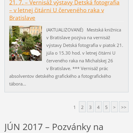
21. 7. – Vernisáž výstavy Detská fotografia
– v letnej čitárni U červeného raka v
Bratislave
(AKTUALIZOVANÉ) Mestská knižnica
v Bratislave pozýva na vernisáž
výstavy Detská fotografia v piatok 21.
júla o 15.30 hod. v letnej čitárni U
červeného raka na Michalskej 26
v Bratislave. *** Vernisáž prác
absolventov detského grafického a fotografického
tábora...
1
2
3
4
5
>
>>
JÚN 2017 – Pozvánky na