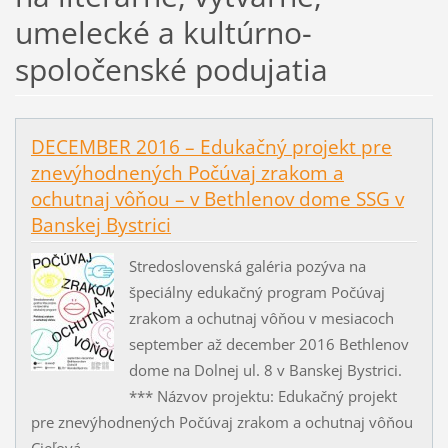
umelecké a kultúrno-
spoločenské podujatia
DECEMBER 2016 – Edukačný projekt pre
znevýhodnených Počúvaj zrakom a
ochutnaj vôňou – v Bethlenov dome SSG v
Banskej Bystrici
Stredoslovenská galéria pozýva na
špeciálny edukačný program Počúvaj
zrakom a ochutnaj vôňou v mesiacoch
september až december 2016 Bethlenov
dome na Dolnej ul. 8 v Banskej Bystrici.
*** Názvov projektu: Edukačný projekt
pre znevýhodnených Počúvaj zrakom a ochutnaj vôňou
Cieľová...