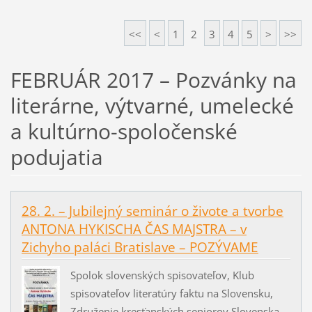
<<
<
1
2
3
4
5
>
>>
FEBRUÁR 2017 – Pozvánky na
literárne, výtvarné, umelecké
a kultúrno-spoločenské
podujatia
28. 2. – Jubilejný seminár o živote a tvorbe
ANTONA HYKISCHA ČAS MAJSTRA – v
Zichyho paláci Bratislave – POZÝVAME
Spolok slovenských spisovateľov, Klub
spisovateľov literatúry faktu na Slovensku,
Združenie kresťanských seniorov Slovenska,