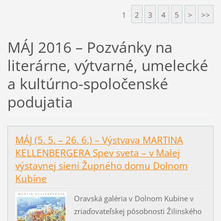
1
2
3
4
5
>
>>
MÁJ 2016 – Pozvánky na
literárne, výtvarné, umelecké
a kultúrno-spoločenské
podujatia
MÁJ (5. 5. – 26. 6.) – Výstvava MARTINA
KELLENBERGERA Spev sveta – v Malej
výstavnej sieni Župného domu Dolnom
Kubíne
Oravská galéria v Dolnom Kubíne v
zriaďovateľskej pôsobnosti Žilinského