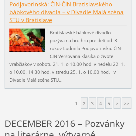
Podjavorinská: ČIN-ČIN Bratislavského
bábkového divadla – v Divadle Malá scéna
STU v Bratislave
Bratislavské bábkové divadlo
pozýva na hru hru pre deti od 3
rokov Ľudmila Podjavorinská: ČIN-
ČIN Veršovaná klasika o živote
vrabčiakov v sobotu 21. 1. o 10.00 hod. v nedeľu 22. 1.
o 10.00, 14.30 hod. v stredu 25. 1. o 10.00 hod. v
Divadle Malá scéna STU...
1
2
3
4
5
>
>>
DECEMBER 2016 – Pozvánky
na literárne, výtvarné,