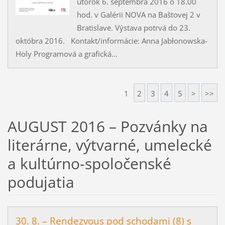
utorok 6. septembra 2016 o 18.00
hod. v Galérii NOVA na Baštovej 2 v
Bratislave. Výstava potrvá do 23.
októbra 2016. Kontakt/informácie: Anna Jabłonowska-
Holy Programová a grafická...
1
2
3
4
5
>
>>
AUGUST 2016 – Pozvánky na
literárne, výtvarné, umelecké
a kultúrno-spoločenské
podujatia
30. 8. – Rendezvous pod schodami (8) s