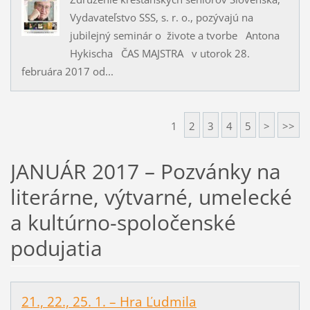
Vydavateľstvo SSS, s. r. o., pozývajú na
jubilejný seminár o živote a tvorbe Antona
Hykischa ČAS MAJSTRA v utorok 28.
februára 2017 od...
1
2
3
4
5
>
>>
JANUÁR 2017 – Pozvánky na
literárne, výtvarné, umelecké
a kultúrno-spoločenské
podujatia
21., 22., 25. 1. – Hra Ľudmila