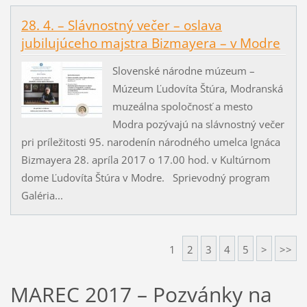
28. 4. – Slávnostný večer – oslava
jubilujúceho majstra Bizmayera – v Modre
Slovenské národne múzeum –
Múzeum Ľudovíta Štúra, Modranská
muzeálna spoločnosť a mesto
Modra pozývajú na slávnostný večer
pri príležitosti 95. narodenín národného umelca Ignáca
Bizmayera 28. apríla 2017 o 17.00 hod. v Kultúrnom
dome Ľudovíta Štúra v Modre. Sprievodný program
Galéria...
1
2
3
4
5
>
>>
MAREC 2017 – Pozvánky na