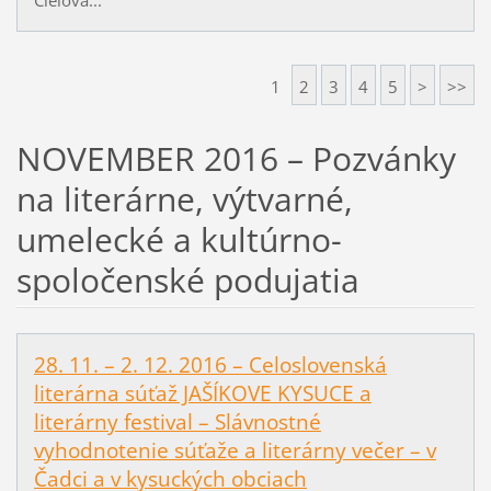
1
2
3
4
5
>
>>
NOVEMBER 2016 – Pozvánky
na literárne, výtvarné,
umelecké a kultúrno-
spoločenské podujatia
28. 11. – 2. 12. 2016 – Celoslovenská
literárna súťaž JAŠÍKOVE KYSUCE a
literárny festival – Slávnostné
vyhodnotenie súťaže a literárny večer – v
Čadci a v kysuckých obciach