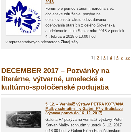
2018
Fórum pre pomoc starším, národná sieť,
občianske združenie, pozýva na
celoslovenskú akciu odovzdávania
oceňovania starších z celého Slovenska
a udeľovanie titulu Senior roka 2018 v podelok
4 . februára 2019 o 13,00 hod.
v reprezentatívnych priestoroch Zlatej sály...
1
|
2
|
3
|
4
|
5
>
>>
DECEMBER 2017 – Pozvánky na
literárne, výtvarné, umelecké a
kultúrno-spoločenské podujatia
5. 12. – Vernisáž výstavy PETRA KOTVANA
Maľby schnutím – v Galérii F7 v Bratislave
(výstava potrvá do 16. 12. 2017)
Galéria F7 pozýva na vernisáž výstavy Peter
Kotvan Maľby schnutím v utorok 5. 12. 2017
o 18.00 hod. v Galérii F7 na Františkánskom