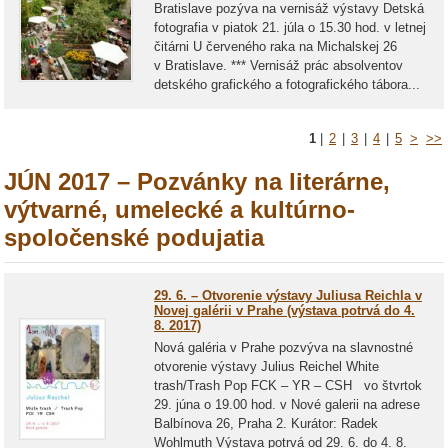
Bratislave pozýva na vernisáž výstavy Detská
fotografia v piatok 21. júla o 15.30 hod. v letnej
čitárni U červeného raka na Michalskej 26
v Bratislave. *** Vernisáž prác absolventov
detského grafického a fotografického tábora...
1
|
2
|
3
|
4
|
5
>
>>
JÚN 2017 – Pozvánky na literárne,
výtvarné, umelecké a kultúrno-
spoločenské podujatia
29. 6. – Otvorenie výstavy Juliusa Reichla v
Novej galérii v Prahe (výstava potrvá do 4.
8. 2017)
Nová galéria v Prahe pozvýva na slavnostné
otvorenie výstavy Julius Reichel White
trash/Trash Pop FCK – YR – CSH vo štvrtok
29. júna o 19.00 hod. v Nové galerii na adrese
Balbínova 26, Praha 2. Kurátor: Radek
Wohlmuth Výstava potrvá od 29. 6. do 4. 8.