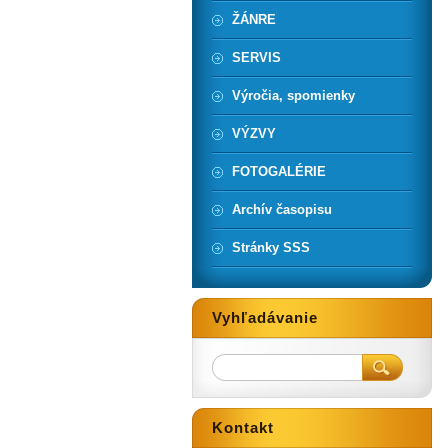
ŽÁNRE
SERVIS
Výročia, spomienky
VÝZVY
FOTOGALÉRIE
Archív časopisu
Stránky SSS
Vyhľadávanie
Kontakt