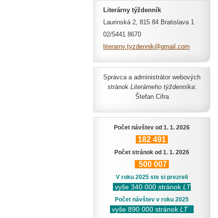
Literárny týždenník
Laurinská 2, 815 84 Bratislava 1
02/5441 8670
literarn
y.tyzden
nik@gmai
l.com
Správca a administrátor webových
stránok
Literárneho týždenníka
:
Štefan Cifra
Počet návštev od 1. 1. 2026
182
491
Počet stránok od 1. 1. 2026
500
007
V roku 2025 ste si prezreli
vyše 340 000 stránok
LT
Počet návštev v roku 2025
vyše 890 000 stránok
LT