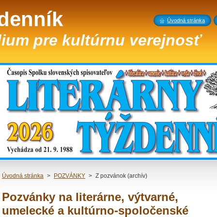
ždenník
Úvodná stránka
ium pre kultúrnu verejnosť
Úvodná stránka
>
POZVÁNKY
>
Z pozvánok (archív)
Pozvánky na literárne, výtvarné,
umelecké a kultúrno-spoločenské