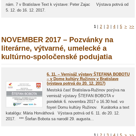
nám. 7 v Bratislave Text k výstave: Peter Zajac Výstava potrvá od
5. 12. do 16. 12. 2017.
1
|
2
|
3
|
4
|
5
>
>>
NOVEMBER 2017 – Pozvánky na
literárne, výtvarné, umelecké a
kultúrno-spoločenské podujatia
6. 11. – Vernisáž výstavy ŠTEFANA BOBOTU
– v Dome kultúry Ružinov v Bratislave
(výstava potrvá do 20. 12. 2017)
Mestská časť Bratislava-Ružinov pozýva na
vernisáž výstavy ŠTEFAN BOBOTA v
pondelok 6. novembra 2017 o 16.30 hod. vo
foyeri Domu kultúry Ružinov. Kurátorka a text
katalógu: Mária Horváthová Výstava potrvá od 6. 11. do 20. 12.
2017. *** Štefan Bobota sa narodil 29. augusta...
1
|
2
|
3
|
4
|
5
>
>>