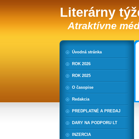
Literárny tý
Atraktívne méd
Úvodná stránka
ROK 2026
ROK 2025
O časopise
Redakcia
PREDPLATNÉ A PREDAJ
DARY NA PODPORU LT
INZERCIA