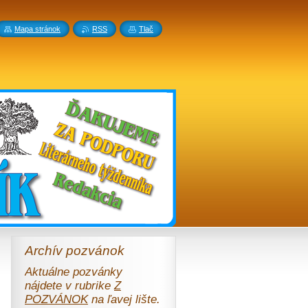
Mapa stránok
RSS
Tlač
Archív pozvánok
Aktuálne pozvánky
nájdete v rubrike
Z
POZVÁNOK
na ľavej lište.