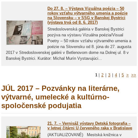
Do 27. 8. – Výstava Vizuálna poézia – 50
rokov vzťahu výtvarného umenia a poézie
na Slovensku – v SSG v Banskej Bystrici
(výstava trvá od 8. 6. 2017)
Stredoslovenská galéria v Banskej Bystrici
pozýva na výstavu Vizuálna poézia/Visual
Poetry – 50 rokov vzťahu výtvarného umenia a
poézie na Slovensku od 8. júna do 27. augusta
2017 v Stredoslovenskej galérii v Betlenovom dome na Dolnej ul. 8 v
Banskej Bystrici. Kurátor: Michal Murín Vystavujúci...
1
|
2
|
3
|
4
|
5
>
>>
JÚL 2017 – Pozvánky na literárne,
výtvarné, umelecké a kultúrno-
spoločenské podujatia
21. 7. – Vernisáž výstavy Detská fotografia –
v letnej čitárni U červeného raka v Bratislave
(AKTUALIZOVANÉ) Mestská knižnica v