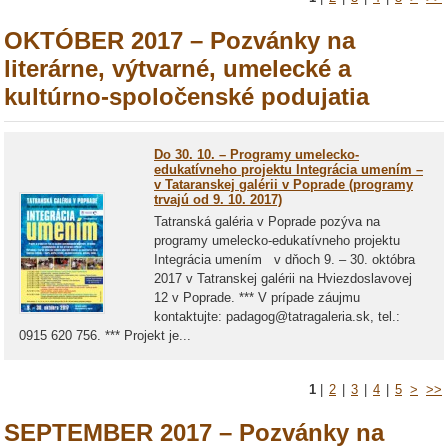
OKTÓBER 2017 – Pozvánky na
literárne, výtvarné, umelecké a
kultúrno-spoločenské podujatia
Do 30. 10. – Programy umelecko-
edukatívneho projektu Integrácia umením –
v Tataranskej galérii v Poprade (programy
trvajú od 9. 10. 2017)
Tatranská galéria v Poprade pozýva na
programy umelecko-edukatívneho projektu
Integrácia umením v dňoch 9. – 30. októbra
2017 v Tatranskej galérii na Hviezdoslavovej
12 v Poprade. *** V prípade záujmu
kontaktujte: padagog@tatragaleria.sk, tel.:
0915 620 756. *** Projekt je...
1
|
2
|
3
|
4
|
5
>
>>
SEPTEMBER 2017 – Pozvánky na