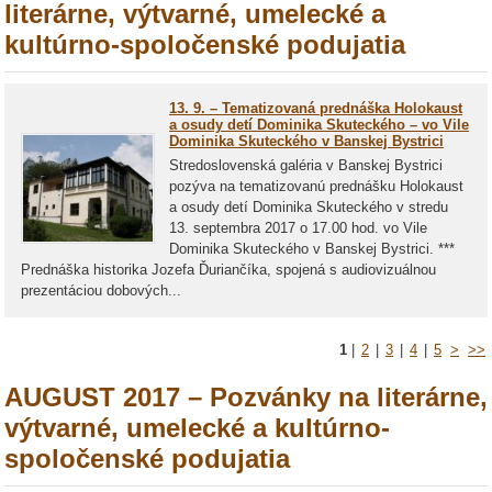
literárne, výtvarné, umelecké a
kultúrno-spoločenské podujatia
13. 9. – Tematizovaná prednáška Holokaust
a osudy detí Dominika Skuteckého – vo Vile
Dominika Skuteckého v Banskej Bystrici
Stredoslovenská galéria v Banskej Bystrici
pozýva na tematizovanú prednášku Holokaust
a osudy detí Dominika Skuteckého v stredu
13. septembra 2017 o 17.00 hod. vo Vile
Dominika Skuteckého v Banskej Bystrici. ***
Prednáška historika Jozefa Ďuriančíka, spojená s audiovizuálnou
prezentáciou dobových...
1
|
2
|
3
|
4
|
5
>
>>
AUGUST 2017 – Pozvánky na literárne,
výtvarné, umelecké a kultúrno-
spoločenské podujatia