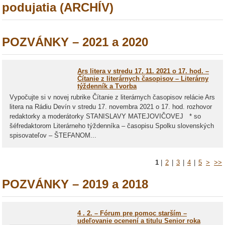
podujatia (ARCHÍV)
POZVÁNKY – 2021 a 2020
Ars litera v stredu 17. 11. 2021 o 17. hod. –
Čítanie z literárnych časopisov – Literárny
týždenník a Tvorba
Vypočujte si v novej rubrike Čítanie z literárnych časopisov relácie Ars
litera na Rádiu Devín v stredu 17. novembra 2021 o 17. hod. rozhovor
redaktorky a moderátorky STANISLAVY MATEJOVIČOVEJ * so
šéfredaktorom Literárneho týždenníka – časopisu Spolku slovenských
spisovateľov – ŠTEFANOM...
1
|
2
|
3
|
4
|
5
>
>>
POZVÁNKY – 2019 a 2018
4 . 2. – Fórum pre pomoc starším –
udeľovanie ocenení a titulu Senior roka