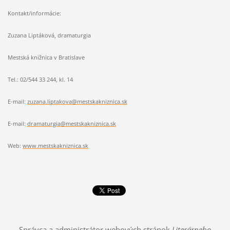
Kontakt/informácie:
Zuzana Liptáková, dramaturgia
Mestská knižnica v Bratislave
Tel.: 02/544 33 244, kl. 14
E-mail:
zuzana.liptakova@mestskakniznica.sk
E-mail:
dramaturgia@mestskakniznica.sk
Web:
www.mestskakniznica.sk
Správca a administrátor webových stránok
Literárneho