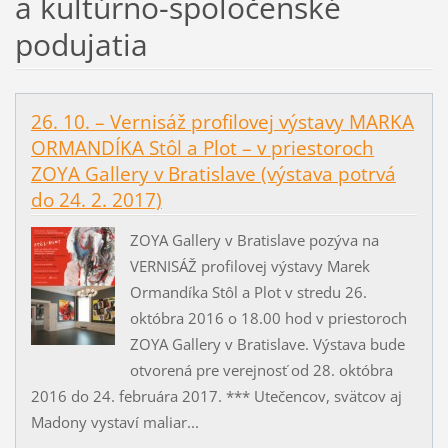
a kultúrno-spoločenské
podujatia
26. 10. – Vernisáž profilovej výstavy MARKA
ORMANDÍKA Stôl a Plot – v priestoroch
ZOYA Gallery v Bratislave (výstava potrvá
do 24. 2. 2017)
ZOYA Gallery v Bratislave pozýva na
VERNISÁŽ profilovej výstavy Marek
Ormandíka Stôl a Plot v stredu 26.
októbra 2016 o 18.00 hod v priestoroch
ZOYA Gallery v Bratislave. Výstava bude
otvorená pre verejnosť od 28. októbra
2016 do 24. februára 2017. *** Utečencov, svätcov aj
Madony vystaví maliar...