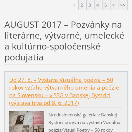
1
2
3
4
5
>
>>
AUGUST 2017 – Pozvánky na
literárne, výtvarné, umelecké
a kultúrno-spoločenské
podujatia
Do 27. 8. – Výstava Vizuálna poézia – 50
rokov vzťahu výtvarného umenia a poézie
na Slovensku – v SSG v Banskej Bystrici
(výstava trvá od 8. 6. 2017)
Stredoslovenská galéria v Banskej
Bystrici pozýva na výstavu Vizuálna
poézia/Visual Poetry – 50 rokov