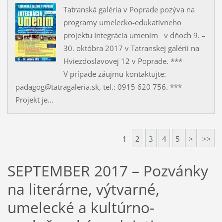
Tatranská galéria v Poprade pozýva na
programy umelecko-edukatívneho
projektu Integrácia umením v dňoch 9. –
30. októbra 2017 v Tatranskej galérii na
Hviezdoslavovej 12 v Poprade. ***
V prípade záujmu kontaktujte:
padagog@tatragaleria.sk, tel.: 0915 620 756. ***
Projekt je...
1
2
3
4
5
>
>>
SEPTEMBER 2017 – Pozvánky
na literárne, výtvarné,
umelecké a kultúrno-