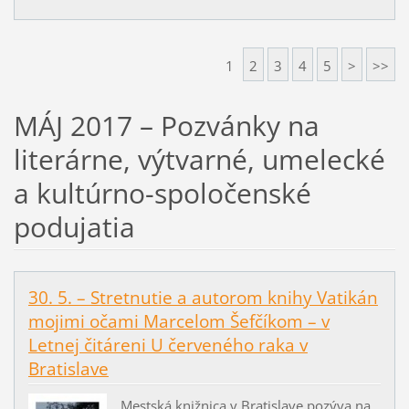
1
2
3
4
5
>
>>
MÁJ 2017 – Pozvánky na
literárne, výtvarné, umelecké
a kultúrno-spoločenské
podujatia
30. 5. – Stretnutie a autorom knihy Vatikán
mojimi očami Marcelom Šefčíkom – v
Letnej čitáreni U červeného raka v
Bratislave
Mestská knižnica v Bratislave pozýva na