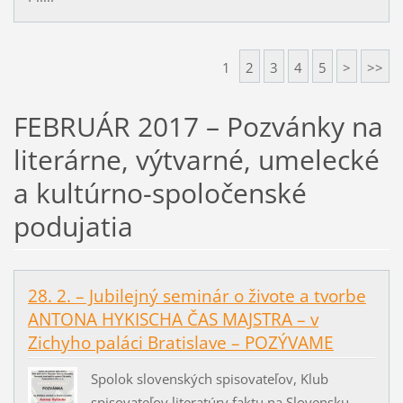
1
2
3
4
5
>
>>
FEBRUÁR 2017 – Pozvánky na
literárne, výtvarné, umelecké
a kultúrno-spoločenské
podujatia
28. 2. – Jubilejný seminár o živote a tvorbe
ANTONA HYKISCHA ČAS MAJSTRA – v
Zichyho paláci Bratislave – POZÝVAME
Spolok slovenských spisovateľov, Klub
spisovateľov literatúry faktu na Slovensku,