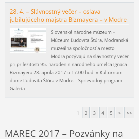
28. 4. – Slávnostný večer – oslava
jubilujúceho majstra Bizmayera – v Modre
Slovenské národne múzeum –
Múzeum Ľudovíta Štúra, Modranská
muzeálna spoločnosť a mesto
Modra pozývajú na slávnostný večer
pri príležitosti 95. narodenín národného umelca Ignáca
Bizmayera 28. apríla 2017 o 17.00 hod. v Kultúrnom
dome Ľudovíta Štúra v Modre. Sprievodný program
Galéria...
1
2
3
4
5
>
>>
MAREC 2017 – Pozvánky na