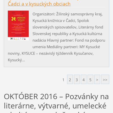
Čadci a v kysuckých obciach
Organizátori: Žilinský samosprávny kraj,
Kysucká knižnica v Čadci, Spolok
slovenských spisovateľov, Literárny fond
Slovenskej republiky a Kysucká kultúrna
nadácia Hlavný partner: Fond na podporu
umenia Mediálny partneri: MY Kysucké
noviny, KYSUCE – nezávislý týždenník Kysučanov,
Kysucký...
1
2
3
4
5
>
>>
OKTÓBER 2016 – Pozvánky na
literárne, výtvarné, umelecké