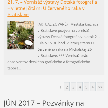
21. 7. – Vernisáž výstavy Detská fotografia
– v letnej čitárni U červeného raka v
Bratislave
(AKTUALIZOVANÉ) Mestská knižnica
v Bratislave pozýva na vernisáž
výstavy Detská fotografia v piatok 21.
júla o 15.30 hod. v letnej čitárni U
červeného raka na Michalskej 26
v Bratislave. *** Vernisáž prác
absolventov detského grafického a fotografického
tábora...
1
2
3
4
5
>
>>
JÚN 2017 – Pozvánky na