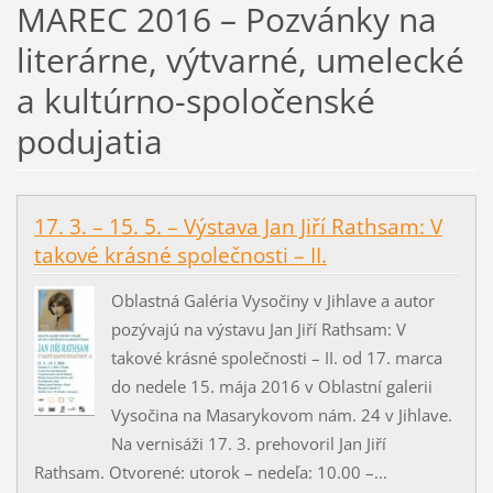
MAREC 2016 – Pozvánky na
literárne, výtvarné, umelecké
a kultúrno-spoločenské
podujatia
17. 3. – 15. 5. – Výstava Jan Jiří Rathsam: V
takové krásné společnosti – II.
Oblastná Galéria Vysočiny v Jihlave a autor
pozývajú na výstavu Jan Jiří Rathsam: V
takové krásné společnosti – II. od 17. marca
do nedele 15. mája 2016 v Oblastní galerii
Vysočina na Masarykovom nám. 24 v Jihlave.
Na vernisáži 17. 3. prehovoril Jan Jiří
Rathsam. Otvorené: utorok – nedeľa: 10.00 –...