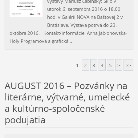
výstavy Mariusz Łabińský: Sklo v
utorok 6. septembra 2016 o 18.00
hod. v Galérii NOVA na Baštovej 2 v
Bratislave. Výstava potrvá do 23.
októbra 2016. Kontakt/informácie: Anna Jabłonowska-
Holy Programová a grafická...
1
2
3
4
5
>
>>
AUGUST 2016 – Pozvánky na
literárne, výtvarné, umelecké
a kultúrno-spoločenské
podujatia