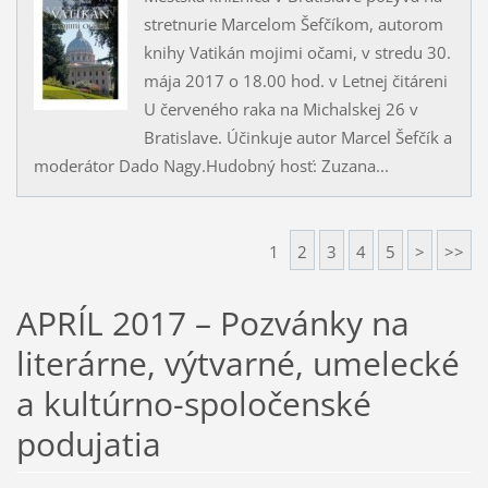
stretnurie Marcelom Šefčíkom, autorom
knihy Vatikán mojimi očami, v stredu 30.
mája 2017 o 18.00 hod. v Letnej čitáreni
U červeného raka na Michalskej 26 v
Bratislave. Účinkuje autor Marcel Šefčík a
moderátor Dado Nagy.Hudobný hosť: Zuzana...
1
2
3
4
5
>
>>
APRÍL 2017 – Pozvánky na
literárne, výtvarné, umelecké
a kultúrno-spoločenské
podujatia