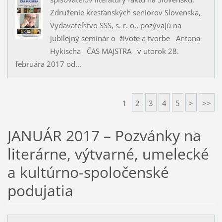
Združenie kresťanských seniorov Slovenska,
Vydavateľstvo SSS, s. r. o., pozývajú na
jubilejný seminár o živote a tvorbe Antona
Hykischa ČAS MAJSTRA v utorok 28.
februára 2017 od...
1
2
3
4
5
>
>>
JANUÁR 2017 – Pozvánky na
literárne, výtvarné, umelecké
a kultúrno-spoločenské
podujatia