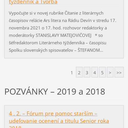
týždenník a Tvorba
Vypočujte si v novej rubrike Čítanie z literárnych
časopisov relácie Ars litera na Rádiu Devín v stredu 17.
novembra 2021 o 17. hod. rozhovor redaktorky a
moderátorky STANISLAVY MATEJOVIČOVEJ * so
šéfredaktorom Literárneho týždenníka – časopisu
Spolku slovenských spisovateľov – ŠTEFANOM...
1
2
3
4
5
>
>>
POZVÁNKY – 2019 a 2018
4 . 2. – Fórum pre pomoc starším –
udeľovanie ocenení a titulu Senior roka