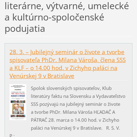
literárne, výtvarné, umelecké
a kultúrno-spoločenské
podujatia
28. 3. – Jubilejný seminár o živote a tvorbe
spisovateľa PhDr. Milana Vároša, člena SSS
a KLF – o 14.00 hod. v Zichyho paláci na
Venúrskej 9 v Bratislave
Spolok slovenských spisovateľov, Klub
literatúry faktu na Slovensku a Vydavateľstvo
SSS pozývajú na jubilejný seminár o živote
a tvorbe PhDr. Milana Vároša HĽADAČ A
PÁTRAČ 28. marca o 14.00 hod. v Zichyho
paláci na Venúrskej 9 v Bratislave. R. S. V.
P.:...