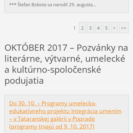
*** Štefan Bobota sa narodil 29. augusta...
1
2
3
4
5
>
>>
OKTÓBER 2017 – Pozvánky na
literárne, výtvarné, umelecké
a kultúrno-spoločenské
podujatia
Do 30. 10. – Programy umelecko-
edukatívneho projektu Integrácia umením
– v Tataranskej galérii v Poprade
(programy trvajú od 9. 10. 2017)