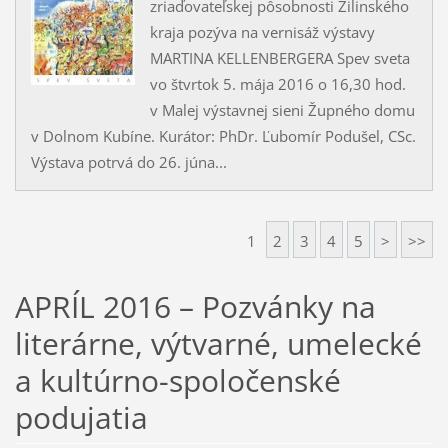
zriaďovateľskej pôsobnosti Žilinského
kraja pozýva na vernisáž výstavy
MARTINA KELLENBERGERA Spev sveta
vo štvrtok 5. mája 2016 o 16,30 hod.
v Malej výstavnej sieni Župného domu
v Dolnom Kubíne. Kurátor: PhDr. Ľubomír Podušel, CSc.
Výstava potrvá do 26. júna...
1
2
3
4
5
>
>>
APRÍL 2016 – Pozvánky na
literárne, výtvarné, umelecké
a kultúrno-spoločenské
podujatia