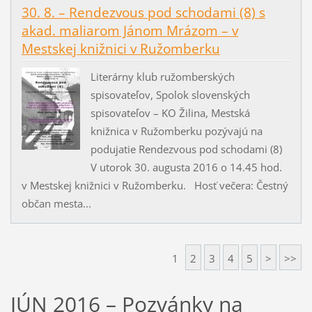
30. 8. – Rendezvous pod schodami (8) s
akad. maliarom Jánom Mrázom – v
Mestskej knižnici v Ružomberku
Literárny klub ružomberských
spisovateľov, Spolok slovenských
spisovateľov – KO Žilina, Mestská
knižnica v Ružomberku pozývajú na
podujatie Rendezvous pod schodami (8)
V utorok 30. augusta 2016 o 14.45 hod.
v Mestskej knižnici v Ružomberku. Hosť večera: Čestný
občan mesta...
1
2
3
4
5
>
>>
JÚN 2016 – Pozvánky na