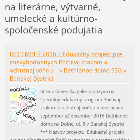
na literárne, výtvarné,
umelecké a kultúrno-
spoločenské podujatia
DECEMBER 2016 – Edukačný projekt pre
znevýhodnených Počúvaj zrakom a
ochutnaj vôňou – v Bethlenov dome SSG v
Banskej Bystrici
Stredoslovenská galéria pozýva na
špeciálny edukačný program Počúvaj
zrakom a ochutnaj vôňou v mesiacoch
september až december 2016 Bethlenov
dome na Dolnej ul. 8 v Banskej Bystrici.
*** Názvov projektu: Edukačný projekt
pre znevýhodnených Počúvaj zrakom a ochutnaj vôňou