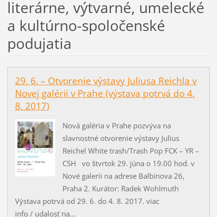
literárne, výtvarné, umelecké
a kultúrno-spoločenské
podujatia
29. 6. – Otvorenie výstavy Juliusa Reichla v
Novej galérii v Prahe (výstava potrvá do 4.
8. 2017)
Nová galéria v Prahe pozvýva na
slavnostné otvorenie výstavy Julius
Reichel White trash/Trash Pop FCK – YR –
CSH vo štvrtok 29. júna o 19.00 hod. v
Nové galerii na adrese Balbínova 26,
Praha 2. Kurátor: Radek Wohlmuth
Výstava potrvá od 29. 6. do 4. 8. 2017. viac
info / udalosť na...