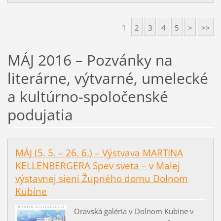
1
2
3
4
5
>
>>
MÁJ 2016 – Pozvánky na
literárne, výtvarné, umelecké
a kultúrno-spoločenské
podujatia
MÁJ (5. 5. – 26. 6.) – Výstvava MARTINA
KELLENBERGERA Spev sveta – v Malej
výstavnej sieni Župného domu Dolnom
Kubíne
Oravská galéria v Dolnom Kubíne v