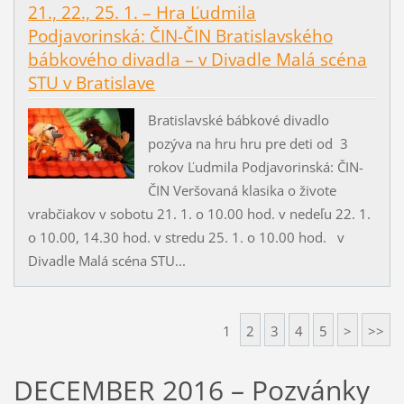
21., 22., 25. 1. – Hra Ľudmila
Podjavorinská: ČIN-ČIN Bratislavského
bábkového divadla – v Divadle Malá scéna
STU v Bratislave
Bratislavské bábkové divadlo
pozýva na hru hru pre deti od 3
rokov Ľudmila Podjavorinská: ČIN-
ČIN Veršovaná klasika o živote
vrabčiakov v sobotu 21. 1. o 10.00 hod. v nedeľu 22. 1.
o 10.00, 14.30 hod. v stredu 25. 1. o 10.00 hod. v
Divadle Malá scéna STU...
1
2
3
4
5
>
>>
DECEMBER 2016 – Pozvánky