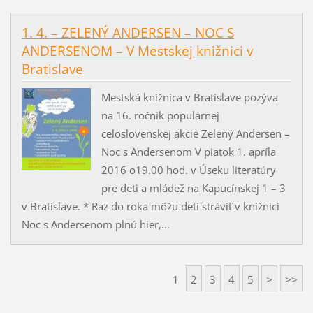
1. 4. – ZELENÝ ANDERSEN – NOC S
ANDERSENOM – V Mestskej knižnici v
Bratislave
Mestská knižnica v Bratislave pozýva
na 16. ročník populárnej
celoslovenskej akcie Zelený Andersen –
Noc s Andersenom V piatok 1. apríla
2016 o19.00 hod. v Úseku literatúry
pre deti a mládež na Kapucínskej 1 – 3
v Bratislave. * Raz do roka môžu deti stráviť v knižnici
Noc s Andersenom plnú hier,...
1
2
3
4
5
>
>>