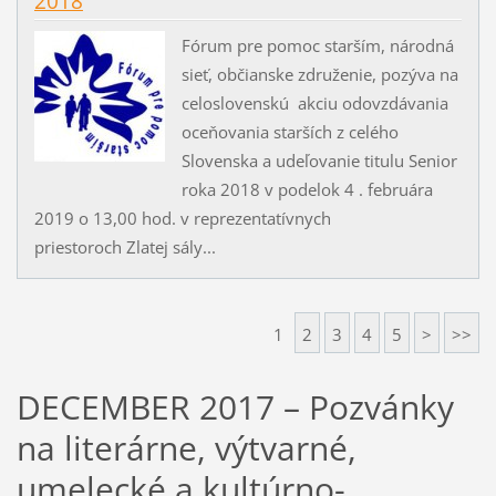
2018
Fórum pre pomoc starším, národná
sieť, občianske združenie, pozýva na
celoslovenskú akciu odovzdávania
oceňovania starších z celého
Slovenska a udeľovanie titulu Senior
roka 2018 v podelok 4 . februára
2019 o 13,00 hod. v reprezentatívnych
priestoroch Zlatej sály...
1
2
3
4
5
>
>>
DECEMBER 2017 – Pozvánky
na literárne, výtvarné,
umelecké a kultúrno-