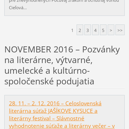
Cieľová...
1
2
3
4
5
>
>>
NOVEMBER 2016 – Pozvánky
na literárne, výtvarné,
umelecké a kultúrno-
spoločenské podujatia
28. 11. – 2. 12. 2016 – Celoslovenská
literárna súťaž JAŠÍKOVE KYSUCE a
literárny festival – Slávnostné
vyhodnotenie súťaže a literárny večer – v