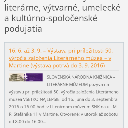
literárne, výtvarné, umelecké
a kultúrno-spoločenské
podujatia
16. 6. až 3. 9. – Výstava pri príležitosti 50.
výročia založenia Literárneho múzea – v
Martine (výstava potrvá do 3. 9. 2016)
SLOVENSKÁ NÁRODNÁ KNIŽNICA –
LITERÁRNE MÚZEUM pozýva na
výstavu pri príležitosti 50. výročia založenia Literárneho
múzea VŠETKO NAJLEPŠIE! od 16. júna do 3. septembra
2016 o 16.00 hod. v Literárnom múzeum SNK na ul. M.
R. Štefánika 11 v Martine. Otvorené: v utorok až sobotu
od 8.00 do 16.00...