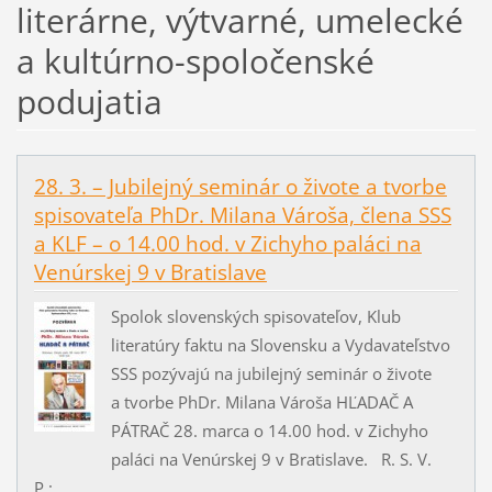
literárne, výtvarné, umelecké
a kultúrno-spoločenské
podujatia
28. 3. – Jubilejný seminár o živote a tvorbe
spisovateľa PhDr. Milana Vároša, člena SSS
a KLF – o 14.00 hod. v Zichyho paláci na
Venúrskej 9 v Bratislave
Spolok slovenských spisovateľov, Klub
literatúry faktu na Slovensku a Vydavateľstvo
SSS pozývajú na jubilejný seminár o živote
a tvorbe PhDr. Milana Vároša HĽADAČ A
PÁTRAČ 28. marca o 14.00 hod. v Zichyho
paláci na Venúrskej 9 v Bratislave. R. S. V.
P.:...