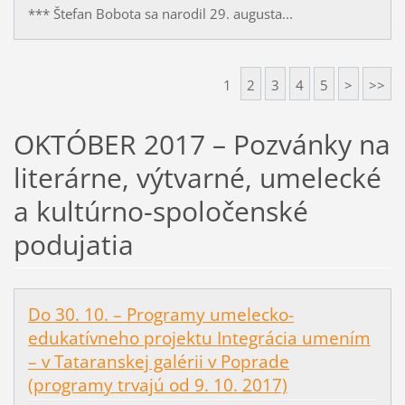
*** Štefan Bobota sa narodil 29. augusta...
1
2
3
4
5
>
>>
OKTÓBER 2017 – Pozvánky na
literárne, výtvarné, umelecké
a kultúrno-spoločenské
podujatia
Do 30. 10. – Programy umelecko-
edukatívneho projektu Integrácia umením
– v Tataranskej galérii v Poprade
(programy trvajú od 9. 10. 2017)