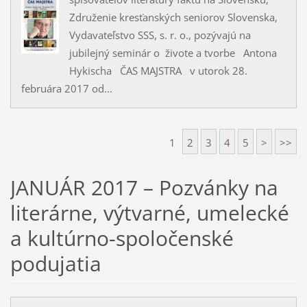
Združenie kresťanských seniorov Slovenska,
Vydavateľstvo SSS, s. r. o., pozývajú na
jubilejný seminár o živote a tvorbe Antona
Hykischa ČAS MAJSTRA v utorok 28.
februára 2017 od...
1
2
3
4
5
>
>>
JANUÁR 2017 – Pozvánky na
literárne, výtvarné, umelecké
a kultúrno-spoločenské
podujatia