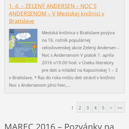
1. 4. – ZELENÝ ANDERSEN – NOC S
ANDERSENOM – V Mestskej knižnici v
Bratislave
Mestská knižnica v Bratislave pozýva
na 16. ročník populárnej
celoslovenskej akcie Zelený Andersen –
Noc s Andersenom V piatok 1. apríla
2016 o19.00 hod. v Úseku literatúry
pre deti a mládež na Kapucínskej 1 – 3
v Bratislave. * Raz do roka môžu deti stráviť v knižnici
Noc s Andersenom plnú hier,...
1
2
3
4
5
>
>>
MAREC 2016 – Pozvánky na