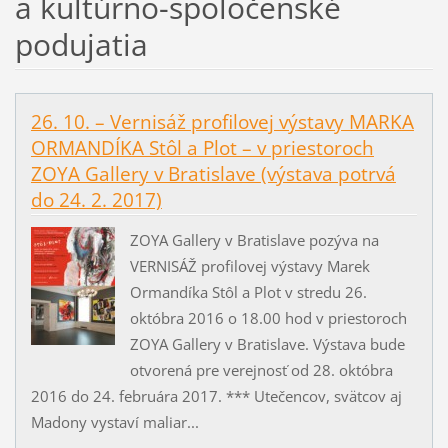
a kultúrno-spoločenské
podujatia
26. 10. – Vernisáž profilovej výstavy MARKA
ORMANDÍKA Stôl a Plot – v priestoroch
ZOYA Gallery v Bratislave (výstava potrvá
do 24. 2. 2017)
ZOYA Gallery v Bratislave pozýva na
VERNISÁŽ profilovej výstavy Marek
Ormandíka Stôl a Plot v stredu 26.
októbra 2016 o 18.00 hod v priestoroch
ZOYA Gallery v Bratislave. Výstava bude
otvorená pre verejnosť od 28. októbra
2016 do 24. februára 2017. *** Utečencov, svätcov aj
Madony vystaví maliar...