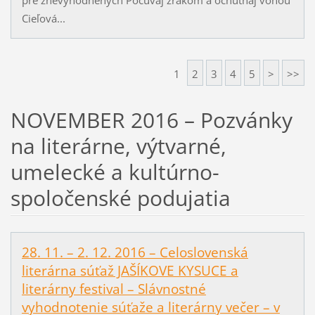
Cieľová...
1
2
3
4
5
>
>>
NOVEMBER 2016 – Pozvánky
na literárne, výtvarné,
umelecké a kultúrno-
spoločenské podujatia
28. 11. – 2. 12. 2016 – Celoslovenská
literárna súťaž JAŠÍKOVE KYSUCE a
literárny festival – Slávnostné
vyhodnotenie súťaže a literárny večer – v