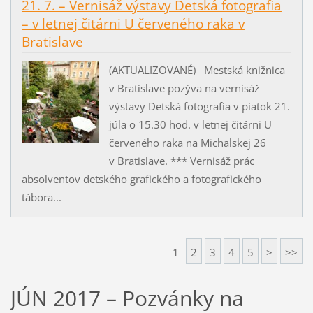
21. 7. – Vernisáž výstavy Detská fotografia
– v letnej čitárni U červeného raka v
Bratislave
(AKTUALIZOVANÉ) Mestská knižnica
v Bratislave pozýva na vernisáž
výstavy Detská fotografia v piatok 21.
júla o 15.30 hod. v letnej čitárni U
červeného raka na Michalskej 26
v Bratislave. *** Vernisáž prác
absolventov detského grafického a fotografického
tábora...
1
2
3
4
5
>
>>
JÚN 2017 – Pozvánky na