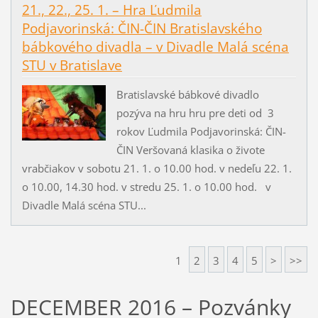
21., 22., 25. 1. – Hra Ľudmila
Podjavorinská: ČIN-ČIN Bratislavského
bábkového divadla – v Divadle Malá scéna
STU v Bratislave
Bratislavské bábkové divadlo
pozýva na hru hru pre deti od 3
rokov Ľudmila Podjavorinská: ČIN-
ČIN Veršovaná klasika o živote
vrabčiakov v sobotu 21. 1. o 10.00 hod. v nedeľu 22. 1.
o 10.00, 14.30 hod. v stredu 25. 1. o 10.00 hod. v
Divadle Malá scéna STU...
1
2
3
4
5
>
>>
DECEMBER 2016 – Pozvánky