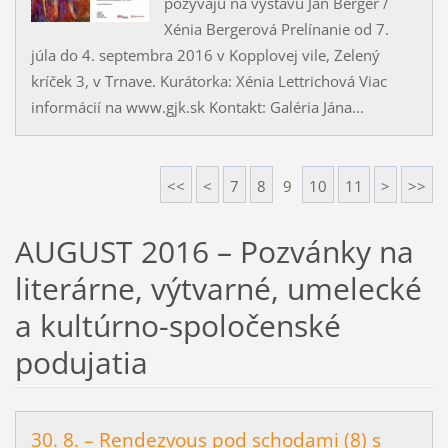
pozývajú na výstavu Ján Berger /
Xénia Bergerová Prelínanie od 7.
júla do 4. septembra 2016 v Kopplovej vile, Zelený
kríček 3, v Trnave. Kurátorka: Xénia Lettrichová Viac
informácií na www.gjk.sk Kontakt: Galéria Jána...
<<
<
7
8
9
10
11
>
>>
AUGUST 2016 – Pozvánky na
literárne, výtvarné, umelecké
a kultúrno-spoločenské
podujatia
30. 8. – Rendezvous pod schodami (8) s