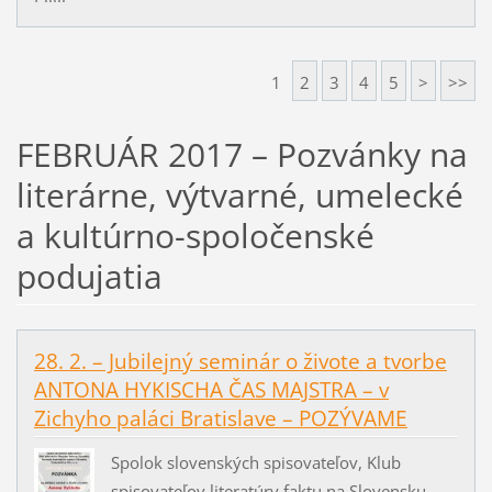
1
2
3
4
5
>
>>
FEBRUÁR 2017 – Pozvánky na
literárne, výtvarné, umelecké
a kultúrno-spoločenské
podujatia
28. 2. – Jubilejný seminár o živote a tvorbe
ANTONA HYKISCHA ČAS MAJSTRA – v
Zichyho paláci Bratislave – POZÝVAME
Spolok slovenských spisovateľov, Klub
spisovateľov literatúry faktu na Slovensku,