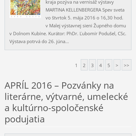
kraja pozýva na vernisáž výstavy
MARTINA KELLENBERGERA Spev sveta
vo štvrtok 5. mája 2016 o 16,30 hod.
v Malej výstavnej sieni Župného domu
v Dolnom Kubíne. Kurátor: PhDr. Ľubomír Podušel, CSc.
Výstava potrvá do 26. júna...
1
2
3
4
5
>
>>
APRÍL 2016 – Pozvánky na
literárne, výtvarné, umelecké
a kultúrno-spoločenské
podujatia