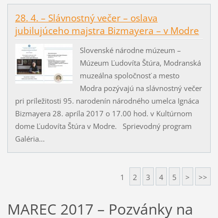
28. 4. – Slávnostný večer – oslava
jubilujúceho majstra Bizmayera – v Modre
Slovenské národne múzeum –
Múzeum Ľudovíta Štúra, Modranská
muzeálna spoločnosť a mesto
Modra pozývajú na slávnostný večer
pri príležitosti 95. narodenín národného umelca Ignáca
Bizmayera 28. apríla 2017 o 17.00 hod. v Kultúrnom
dome Ľudovíta Štúra v Modre. Sprievodný program
Galéria...
1
2
3
4
5
>
>>
MAREC 2017 – Pozvánky na