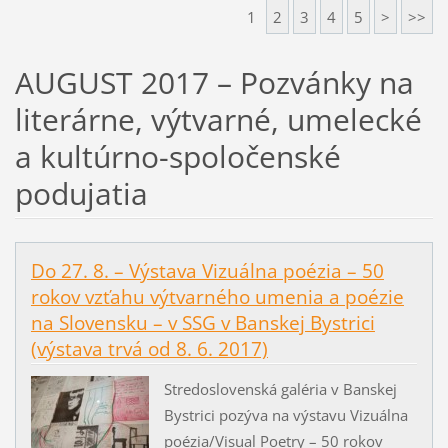
1
2
3
4
5
>
>>
AUGUST 2017 – Pozvánky na
literárne, výtvarné, umelecké
a kultúrno-spoločenské
podujatia
Do 27. 8. – Výstava Vizuálna poézia – 50
rokov vzťahu výtvarného umenia a poézie
na Slovensku – v SSG v Banskej Bystrici
(výstava trvá od 8. 6. 2017)
Stredoslovenská galéria v Banskej
Bystrici pozýva na výstavu Vizuálna
poézia/Visual Poetry – 50 rokov