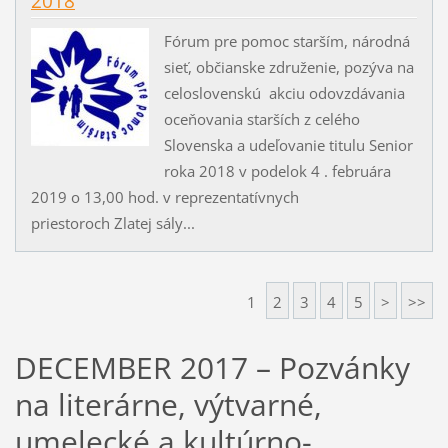
2018
Fórum pre pomoc starším, národná
sieť, občianske združenie, pozýva na
celoslovenskú akciu odovzdávania
oceňovania starších z celého
Slovenska a udeľovanie titulu Senior
roka 2018 v podelok 4 . februára
2019 o 13,00 hod. v reprezentatívnych
priestoroch Zlatej sály...
1
2
3
4
5
>
>>
DECEMBER 2017 – Pozvánky
na literárne, výtvarné,
umelecké a kultúrno-