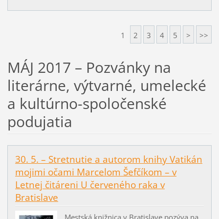
1
2
3
4
5
>
>>
MÁJ 2017 – Pozvánky na
literárne, výtvarné, umelecké
a kultúrno-spoločenské
podujatia
30. 5. – Stretnutie a autorom knihy Vatikán
mojimi očami Marcelom Šefčíkom – v
Letnej čitáreni U červeného raka v
Bratislave
Mestská knižnica v Bratislave pozýva na