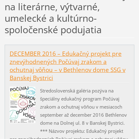
na literárne, výtvarné,
umelecké a kultúrno-
spoločenské podujatia
DECEMBER 2016 – Edukačný projekt pre
znevýhodnených Počúvaj zrakom a
ochutnaj vôňou – v Bethlenov dome SSG v
Banskej Bystrici
Stredoslovenská galéria pozýva na
špeciálny edukačný program Počúvaj
zrakom a ochutnaj vôňou v mesiacoch
september až december 2016 Bethlenov
dome na Dolnej ul. 8 v Banskej Bystrici.
*** Názvov projektu: Edukačný projekt
pre znevýhodnených Počúvaj zrakom a ochutnaj vôňou