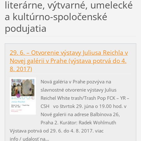
literárne, výtvarné, umelecké
a kultúrno-spoločenské
podujatia
29. 6. – Otvorenie výstavy Juliusa Reichla v
Novej galérii v Prahe (výstava potrvá do 4.
8. 2017)
Nová galéria v Prahe pozvýva na
slavnostné otvorenie výstavy Julius
Reichel White trash/Trash Pop FCK – YR –
CSH vo štvrtok 29. júna o 19.00 hod. v
Nové galerii na adrese Balbínova 26,
Praha 2. Kurátor: Radek Wohlmuth
Výstava potrvá od 29. 6. do 4. 8. 2017. viac
info / udalosť na...