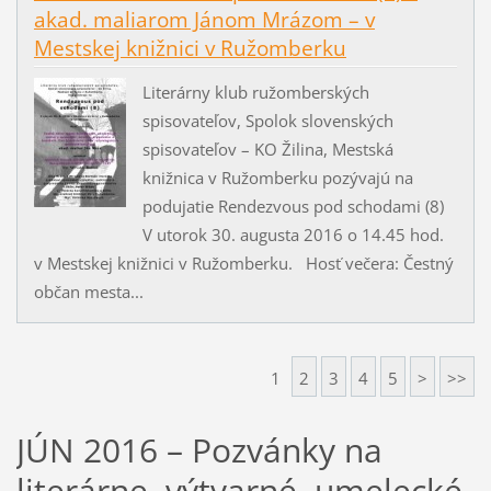
akad. maliarom Jánom Mrázom – v
Mestskej knižnici v Ružomberku
Literárny klub ružomberských
spisovateľov, Spolok slovenských
spisovateľov – KO Žilina, Mestská
knižnica v Ružomberku pozývajú na
podujatie Rendezvous pod schodami (8)
V utorok 30. augusta 2016 o 14.45 hod.
v Mestskej knižnici v Ružomberku. Hosť večera: Čestný
občan mesta...
1
2
3
4
5
>
>>
JÚN 2016 – Pozvánky na
literárne, výtvarné, umelecké