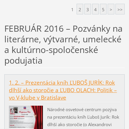
1
2
3
4
5
>
>>
FEBRUÁR 2016 – Pozvánky na
literárne, výtvarné, umelecké
a kultúrno-spoločenské
podujatia
1. 2. – Prezentácia kníh ĽUBOŠ JURÍK: Rok
dlhší ako storočie a ĽUBO OLACH: Politik –
vo V-klube v Bratislave
Národné osvetové centrum pozýva
na prezentáciu kníh Ľuboš Jurík: Rok
dlhší ako storočie (o Alexandrovi