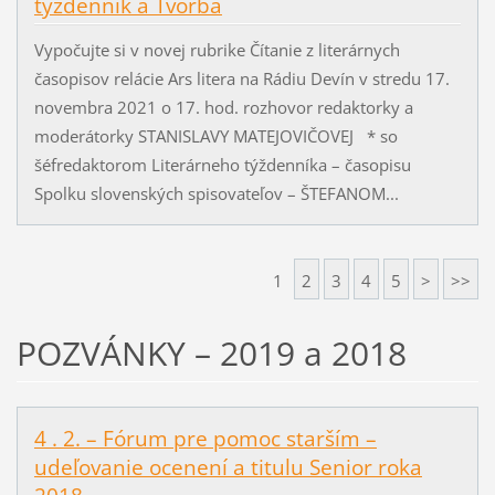
týždenník a Tvorba
Vypočujte si v novej rubrike Čítanie z literárnych
časopisov relácie Ars litera na Rádiu Devín v stredu 17.
novembra 2021 o 17. hod. rozhovor redaktorky a
moderátorky STANISLAVY MATEJOVIČOVEJ * so
šéfredaktorom Literárneho týždenníka – časopisu
Spolku slovenských spisovateľov – ŠTEFANOM...
1
2
3
4
5
>
>>
POZVÁNKY – 2019 a 2018
4 . 2. – Fórum pre pomoc starším –
udeľovanie ocenení a titulu Senior roka