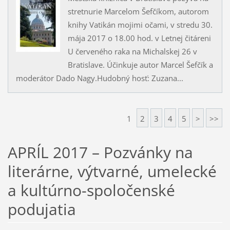
stretnurie Marcelom Šefčíkom, autorom
knihy Vatikán mojimi očami, v stredu 30.
mája 2017 o 18.00 hod. v Letnej čitáreni
U červeného raka na Michalskej 26 v
Bratislave. Účinkuje autor Marcel Šefčík a
moderátor Dado Nagy.Hudobný hosť: Zuzana...
1
2
3
4
5
>
>>
APRÍL 2017 – Pozvánky na
literárne, výtvarné, umelecké
a kultúrno-spoločenské
podujatia