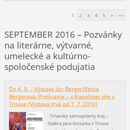
1
2
3
4
5
>
>>
SEPTEMBER 2016 – Pozvánky
na literárne, výtvarné,
umelecké a kultúrno-
spoločenské podujatia
Do 4. 9. – Výstava Ján Berger/Xénia
Bergerová: Prelínanie – v Kopplovej vile v
Trnave (Výstava trvá od 7. 7. 2016)
Trnavský samosprávny kraj –
Galéria Jána Koniarka v Trnave