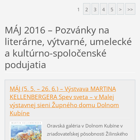
1
2
3
4
5
>
>>
MÁJ 2016 – Pozvánky na
literárne, výtvarné, umelecké
a kultúrno-spoločenské
podujatia
MÁJ (5. 5. – 26. 6.) – Výstvava MARTINA
KELLENBERGERA Spev sveta – v Malej
výstavnej sieni Župného domu Dolnom
Kubíne
Oravská galéria v Dolnom Kubíne v
zriaďovateľskej pôsobnosti Žilinského