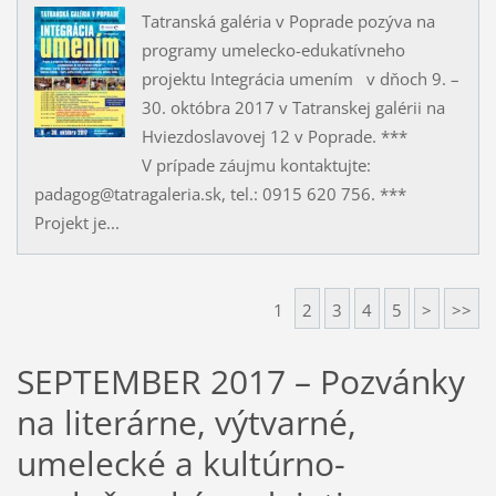
Tatranská galéria v Poprade pozýva na
programy umelecko-edukatívneho
projektu Integrácia umením v dňoch 9. –
30. októbra 2017 v Tatranskej galérii na
Hviezdoslavovej 12 v Poprade. ***
V prípade záujmu kontaktujte:
padagog@tatragaleria.sk, tel.: 0915 620 756. ***
Projekt je...
1
2
3
4
5
>
>>
SEPTEMBER 2017 – Pozvánky
na literárne, výtvarné,
umelecké a kultúrno-