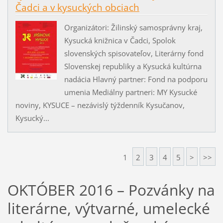
Čadci a v kysuckých obciach
Organizátori: Žilinský samosprávny kraj,
Kysucká knižnica v Čadci, Spolok
slovenských spisovateľov, Literárny fond
Slovenskej republiky a Kysucká kultúrna
nadácia Hlavný partner: Fond na podporu
umenia Mediálny partneri: MY Kysucké
noviny, KYSUCE – nezávislý týždenník Kysučanov,
Kysucký...
1
2
3
4
5
>
>>
OKTÓBER 2016 – Pozvánky na
literárne, výtvarné, umelecké